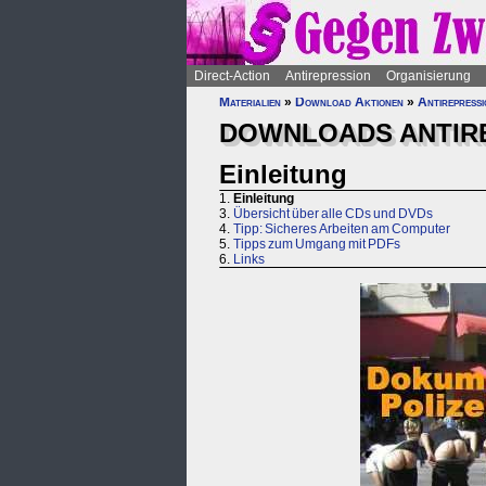
Direct-Action
Antirepression
Organisierung
Materialien
»
Download Aktionen
»
Antirepress
DOWNLOADS ANTIR
Einleitung
1.
Einleitung
3.
Übersicht über alle CDs und DVDs
4.
Tipp: Sicheres Arbeiten am Computer
5.
Tipps zum Umgang mit PDFs
6.
Links