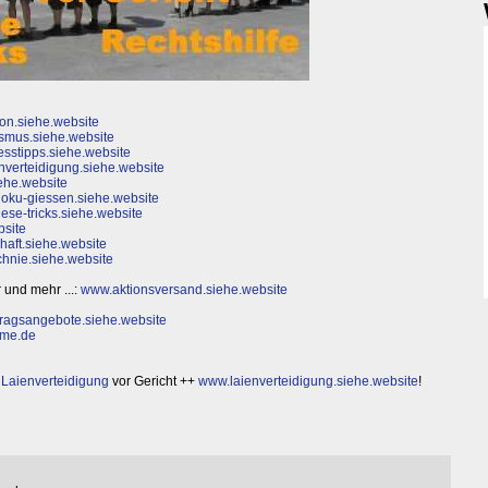
on.siehe.website
smus.siehe.website
sstipps.siehe.website
nverteidigung.siehe.website
ehe.website
oku-giessen.siehe.website
ese-tricks.siehe.website
bsite
haft.siehe.website
hnie.siehe.website
 und mehr ...:
www.aktionsversand.siehe.website
ragsangebote.siehe.website
ume.de
d Laienverteidigung
vor Gericht ++
www.laienverteidigung.siehe.website
!