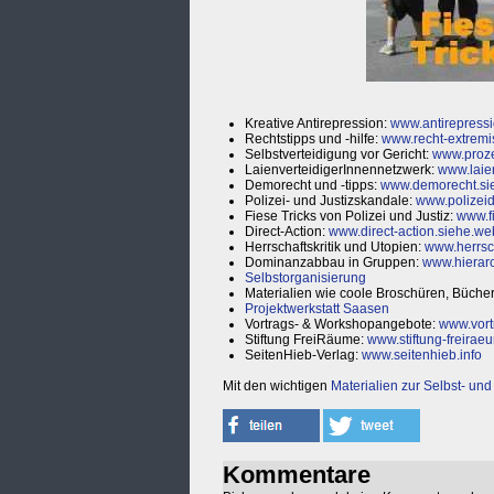
Kreative Antirepression:
www.antirepressi
Rechtstipps und -hilfe:
www.recht-extremi
Selbstverteidigung vor Gericht:
www.proze
LaienverteidigerInnennetzwerk:
www.laie
Demorecht und -tipps:
www.demorecht.si
Polizei- und Justizskandale:
www.polizeid
Fiese Tricks von Polizei und Justiz:
www.fi
Direct-Action:
www.direct-action.siehe.we
Herrschaftskritik und Utopien:
www.herrsc
Dominanzabbau in Gruppen:
www.hierarc
Selbstorganisierung
Materialien wie coole Broschüren, Bücher
Projektwerkstatt Saasen
Vortrags- & Workshopangebote:
www.vort
Stiftung FreiRäume:
www.stiftung-freirae
SeitenHieb-Verlag:
www.seitenhieb.info
Mit den wichtigen
Materialien zur Selbst- un
Kommentare