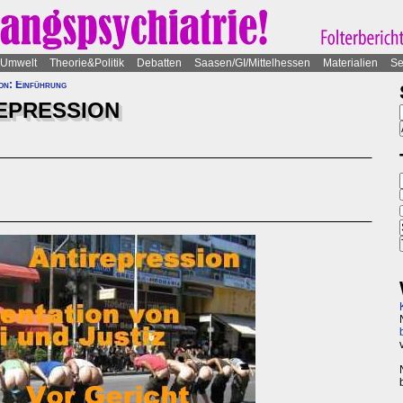
Umwelt
Theorie&Politik
Debatten
Saasen/GI/Mittelhessen
Materialien
Se
ion: Einführung
EPRESSION