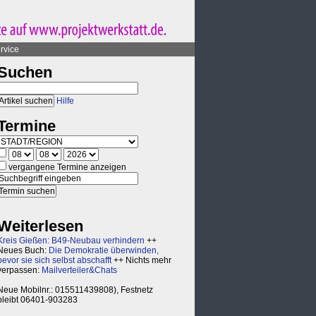
rvice
Suchen
Hilfe
Termine
vergangene Termine anzeigen
Weiterlesen
Kreis Gießen: B49-Neubau verhindern
++
Neues Buch:
Die Demokratie überwinden,
bevor sie sich selbst abschafft
++ Nichts mehr
verpassen:
Mailverteiler&Chats
Neue Mobilnr.: 015511439808), Festnetz
bleibt 06401-903283