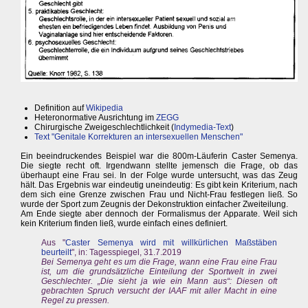
Definition auf
Wikipedia
Heteronormative Ausrichtung im
ZEGG
Chirurgische Zweigeschlechtlichkeit (
Indymedia-Text
)
Text "Genitale Korrekturen an intersexuellen Menschen"
Ein beeindruckendes Beispiel war die 800m-Läuferin Caster Semenya.
Die siegte recht oft. Irgendwann stellte jemensch die Frage, ob das
überhaupt eine Frau sei. In der Folge wurde untersucht, was das Zeug
hält. Das Ergebnis war eindeutig uneindeutig: Es gibt kein Kriterium, nach
dem sich eine Grenze zwischen Frau und Nicht-Frau festlegen ließ. So
wurde der Sport zum Zeugnis der Dekonstruktion einfacher Zweiteilung.
Am Ende siegte aber dennoch der Formalismus der Apparate. Weil sich
kein Kriterium finden ließ, wurde einfach eines definiert.
Aus "
Caster Semenya wird mit willkürlichen Maßstäben
beurteilt
", in: Tagesspiegel, 31.7.2019
Bei Semenya geht es um die Frage, wann eine Frau eine Frau
ist, um die grundsätzliche Einteilung der Sportwelt in zwei
Geschlechter. „Die sieht ja wie ein Mann aus“: Diesen oft
gebrachten Spruch versucht der IAAF mit aller Macht in eine
Regel zu pressen.