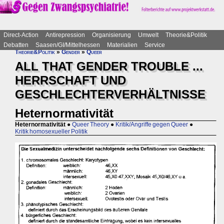
Direct-Action
Antirepression
Organisierung
Umwelt
Theorie&Politik
Debatten
Saasen/GI/Mittelhessen
Materialien
Service
Theorie&Politik
»
Gender
»
Queer
ALL THAT GENDER TROUBLE ...
HERRSCHAFT UND
GESCHLECHTERVERHÄLTNISSE
Heternormativität
Heternormativität
●
Queer Theory
●
Kritik/Angriffe gegen Queer
●
Kritik homosexueller Politik