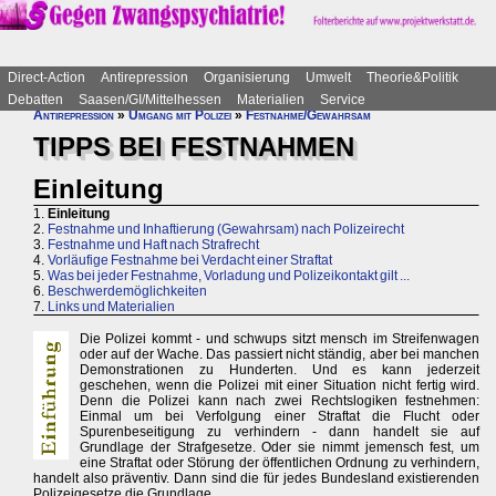
Direct-Action
Antirepression
Organisierung
Umwelt
Theorie&Politik
Debatten
Saasen/GI/Mittelhessen
Materialien
Service
Antirepression
»
Umgang mit Polizei
»
Festnahme/Gewahrsam
TIPPS BEI FESTNAHMEN
Einleitung
1.
Einleitung
2.
Festnahme und Inhaftierung (Gewahrsam) nach Polizeirecht
3.
Festnahme und Haft nach Strafrecht
4.
Vorläufige Festnahme bei Verdacht einer Straftat
5.
Was bei jeder Festnahme, Vorladung und Polizeikontakt gilt ...
6.
Beschwerdemöglichkeiten
7.
Links und Materialien
Die Polizei kommt - und schwups sitzt mensch im Streifenwagen
oder auf der Wache. Das passiert nicht ständig, aber bei manchen
Demonstrationen zu Hunderten. Und es kann jederzeit
geschehen, wenn die Polizei mit einer Situation nicht fertig wird.
Denn die Polizei kann nach zwei Rechtslogiken festnehmen:
Einmal um bei Verfolgung einer Straftat die Flucht oder
Spurenbeseitigung zu verhindern - dann handelt sie auf
Grundlage der Strafgesetze. Oder sie nimmt jemensch fest, um
eine Straftat oder Störung der öffentlichen Ordnung zu verhindern,
handelt also präventiv. Dann sind die für jedes Bundesland existierenden
Polizeigesetze die Grundlage.