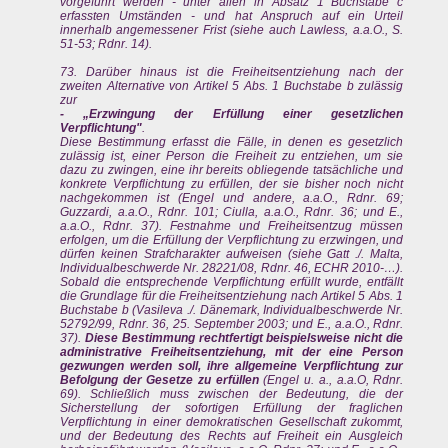
vorgeführt werden - unter allen in Absatz 1 Buchstabe c
erfassten Umständen - und hat Anspruch auf ein Urteil
innerhalb angemessener Frist (siehe auch Lawless, a.a.O., S.
51-53; Rdnr. 14).
73. Darüber hinaus ist die Freiheitsentziehung nach der
zweiten Alternative von Artikel 5 Abs. 1 Buchstabe b zulässig
zur
- „Erzwingung der Erfüllung einer gesetzlichen
Verpflichtung"
.
Diese Bestimmung erfasst die Fälle, in denen es gesetzlich
zulässig ist, einer Person die Freiheit zu entziehen, um sie
dazu zu zwingen, eine ihr bereits obliegende tatsächliche und
konkrete Verpflichtung zu erfüllen, der sie bisher noch nicht
nachgekommen ist (Engel und andere, a.a.O., Rdnr. 69;
Guzzardi, a.a.O., Rdnr. 101; Ciulla, a.a.O., Rdnr. 36; und E.,
a.a.O., Rdnr. 37). Festnahme und Freiheitsentzug müssen
erfolgen, um die Erfüllung der Verpflichtung zu erzwingen, und
dürfen keinen Strafcharakter aufweisen (siehe Gatt ./. Malta,
Individualbeschwerde Nr. 28221/08, Rdnr. 46, ECHR 2010-…).
Sobald die entsprechende Verpflichtung erfüllt wurde, entfällt
die Grundlage für die Freiheitsentziehung nach Artikel 5 Abs. 1
Buchstabe b (Vasileva ./. Dänemark, Individualbeschwerde Nr.
52792/99, Rdnr. 36, 25. September 2003; und E., a.a.O., Rdnr.
37).
Diese Bestimmung rechtfertigt beispielsweise nicht die
administrative Freiheitsentziehung, mit der eine Person
gezwungen werden soll, ihre allgemeine Verpflichtung zur
Befolgung der Gesetze zu erfüllen
(Engel u. a., a.a.O, Rdnr.
69). Schließlich muss zwischen der Bedeutung, die der
Sicherstellung der sofortigen Erfüllung der fraglichen
Verpflichtung in einer demokratischen Gesellschaft zukommt,
und der Bedeutung des Rechts auf Freiheit ein Ausgleich