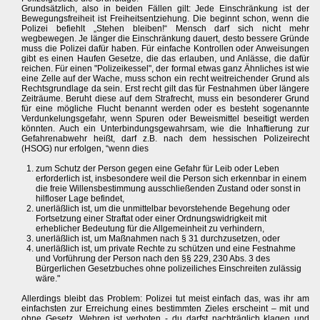
Grundsätzlich, also in beiden Fällen gilt: Jede Einschränkung ist der
Bewegungsfreiheit ist Freiheitsentziehung. Die beginnt schon, wenn die
Polizei befiehlt „Stehen bleiben!“ Mensch darf sich nicht mehr
wegbewegen. Je länger die Einschränkung dauert, desto bessere Gründe
muss die Polizei dafür haben. Für einfache Kontrollen oder Anweisungen
gibt es einen Haufen Gesetze, die das erlauben, und Anlässe, die dafür
reichen. Für einen "Polizeikessel", der formal etwas ganz Ähnliches ist wie
eine Zelle auf der Wache, muss schon ein recht weitreichender Grund als
Rechtsgrundlage da sein. Erst recht gilt das für Festnahmen über längere
Zeiträume. Beruht diese auf dem Strafrecht, muss ein besonderer Grund
für eine mögliche Flucht benannt werden oder es besteht sogenannte
Verdunkelungsgefahr, wenn Spuren oder Beweismittel beseitigt werden
könnten. Auch ein Unterbindungsgewahrsam, wie die Inhaftierung zur
Gefahrenabwehr heißt, darf z.B. nach dem hessischen Polizeirecht
(HSOG) nur erfolgen, “wenn dies
zum Schutz der Person gegen eine Gefahr für Leib oder Leben
erforderlich ist, insbesondere weil die Person sich erkennbar in einem
die freie Willensbestimmung ausschließenden Zustand oder sonst in
hilfloser Lage befindet,
unerläßlich ist, um die unmittelbar bevorstehende Begehung oder
Fortsetzung einer Straftat oder einer Ordnungswidrigkeit mit
erheblicher Bedeutung für die Allgemeinheit zu verhindern,
unerläßlich ist, um Maßnahmen nach § 31 durchzusetzen, oder
unerläßlich ist, um private Rechte zu schützen und eine Festnahme
und Vorführung der Person nach den §§ 229, 230 Abs. 3 des
Bürgerlichen Gesetzbuches ohne polizeiliches Einschreiten zulässig
wäre."
Allerdings bleibt das Problem: Polizei tut meist einfach das, was ihr am
einfachsten zur Erreichung eines bestimmten Zieles erscheint – mit und
ohne Gesetz. Wehren ist verboten - du darfst nachträglich klagen und