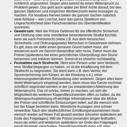
richterlich angeordnet. Gegen alles kannst du einen Widerspruch zu
Protokoll geben. Das geht auch später per Brief. Achte darauf, bei den
ganzen Stationen und möglichen Wortwechseln keine Aussagen zu
machen. Für kreatives Nerven bieten die ganzen Sachen natürlich
viele Anlässe – wer Lust hat, kann das ganze Spektrum von
Ungeschicklichkeit über Falschverstehen bis Überidentifikation
ausreizen.
Gewahrsam
: Weil die Polizei Gefahren für die öffentliche Sicherheit
und Ordnung oder eine unmittelbar bevorstehende Straftat fürchtet,
kann sie nach Polizeirecht (siehe z.B. Aus dem Hessischen
Sicherheits- und Ordnungsgesetz) Menschen in Gewahrsam nehmen.
Es gilt, dass sie dafür einen genauen Grund haben muss, der
wiederum auch vor Gericht überprüfbar sein muss. Daher muss die
Polizei (spätestens bei einer gerichtlichen Überprüfung) den Grund
benennen und erklären können. Sonst ist es ohnehin rechtswidrig.
Festnahme nach Strafrecht
: Steht eine Person unter dem Verdacht,
eine Straftat begangen zu haben, so ist die Inhaftierung mit dem
Strafrecht zu begründen. Sie dient dann z.B. dem Verhör, der
Spurensicherung (am Körper, an der Kleidung u.ä.), einer
erkennungsdienstlichen Behandlung oder anderem. Gegen alles kann
direkt Widerspruch eingelegt werden, dann muss das Ganze nochmal
schriftlich begründet werden in der (zu erwartenden) Ablehnung des
Widerspruchs. Das ist schlau, immer zu machen, um sich die
Möglichkeit der weiteren Klagen/Beschwerden offen zu halten, da die
Widerspruchsablehnung oft wichtige Informationen über die Motive
der Polizei und schriftliche Einlassungen liefert, auf die mensch sich
bei der Klage beziehen kann. Mündliche Aussagen sind schwer
verwertbar. Nach den strafrechtlichen Ermittlungsmassnahmen muss
mensch wieder auf freien Fuß gesetzt werden (ohnehin spätestens am
Ende des Folgetages). Will die Polizei jemanden länger festhalten,
muss sie sofort und wiederum spätestens vor Ende des Folgetages
eineN RichterIn einschalten. DieseR beschließt dann z.B. über