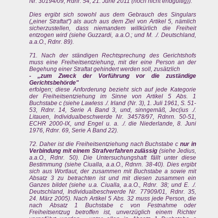
Nr. 30194/09, Rdnr. 54, 21. June 2011 (noch nicht endgültig)).
Dies ergibt sich sowohl aus dem Gebrauch des Singulars
(„einer Straftat") als auch aus dem Ziel von Artikel 5, nämlich
sicherzustellen, dass niemandem willkürlich die Freiheit
entzogen wird (siehe Guzzardi, a.a.O.; und M. ./. Deutschland,
a.a.O., Rdnr. 89).
71. Nach der ständigen Rechtsprechung des Gerichtshofs
muss eine Freiheitsentziehung, mit der eine Person an der
Begehung einer Straftat gehindert werden soll, zusätzlich
- „zum Zweck der Vorführung vor die zuständige
Gerichtsbehörde"
erfolgen; diese Anforderung bezieht sich auf jede Kategorie
der Freiheitsentziehung im Sinne von Artikel 5 Abs. 1
Buchstabe c (siehe Lawless ./. Irland (Nr. 3), 1. Juli 1961, S. 51-
53, Rdnr. 14, Serie A Band 3, und, sinngemäß, Jec(ius ./.
Litauen, Individualbeschwerde Nr. 34578/97, Rdnrn. 50-51,
ECHR 2000-IX, und Engel u. a. ./. die Niederlande, 8. Juni
1976, Rdnr. 69, Serie A Band 22).
72. Daher ist die Freiheitsentziehung nach Buchstabe c
nur in
Verbindung mit einem Strafverfahren zulässig
(siehe Jedius,
a.a.O., Rdnr. 50). Die Untersuchungshaft fällt unter diese
Bestimmung (siehe Ciualla, a.a.O., Rdnrn. 38-40). Dies ergibt
sich aus Wortlaut, der zusammen mit Buchstabe a sowie mit
Absatz 3 zu betrachten ist und mit diesen zusammen ein
Ganzes bildet (siehe u.a. Ciualla, a.a.O., Rdnr. 38; und E. ./.
Deutschland, Individualbeschwerde Nr. 77909/01, Rdnr. 35,
24. März 2005). Nach Artikel 5 Abs. 32 muss jede Person, die
nach Absatz 1 Buchstabe c von Festnahme oder
Freiheitsentzug betroffen ist, unverzüglich einem Richter