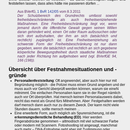
feststellen lassen, dass alles hätte nie passieren dürfen ...
Aus BVerfG,
1 BvR 142/05
vom 8.3.2011
Der Schutzbereich des Grundrechts umfasst sowohl
freiheitsbeschränkende als auch freiheitsentziehende
Maßnahmen. Eine Freiheitsbeschränkung liegt vor, wenn
jemand durch die öffentliche Gewalt gegen seinen Willen
daran gehindert wird, einen Ort oder Raum aufzusuchen oder
sich dort aufzuhalten, der ihm an sich (tatsächlich und
rechtlich) zugänglich ist. Eine Freiheitsentziehung als
schwerste Form der Freiheitsbeschränkung ist nur dann
gegeben, wenn die tatsächlich und rechtlich an sich gegebene
körperliche Bewegungsfreiheit durch staatliche Maßnahmen
nach jeder Richtung hin aufgehoben wird (vgl. BVerfGE 94,
166 (198)).
Übersicht über Festnahmesituationen und -
gründe
Personalienfeststellung
: Oft angewendet, aber auch hier nur mit
Begründung möglich - die Polizei muss einen Grund angeben und der
muss auch vor Gericht überprüft werden können, warum sie eineN
mitnimmt. Die einfachen Personalien kann sie in der Regel nämlich
auch vor Ort überprüfen. Hat mensch keinen Personalausweis dabei,
reicht das meist als Grund fürs Mitnehmen. Aber: Festgehalten werden
darf mensch dann auch nur zu diesem Zweck. Der kann nicht viele
Stunden dauern, sollte mensch meinen ...
Eine erweiterte Form, auch möglich als Spurensicherung, ist die
erkennungsdienstliche Behandlung (ED)
. Hier werden
Fingerabdrücke genommen – altmodisch mit viel schwarzer Farbe
oder modern mit Scannern. Fotoshooting ist angesagt, manchmal
auch mehr – DNA-Entnahme geht aber mit Zustimmung oder