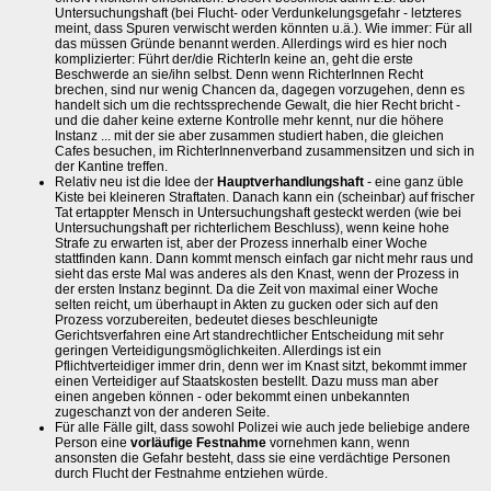
Untersuchungshaft (bei Flucht- oder Verdunkelungsgefahr - letzteres
meint, dass Spuren verwischt werden könnten u.ä.). Wie immer: Für all
das müssen Gründe benannt werden. Allerdings wird es hier noch
komplizierter: Führt der/die RichterIn keine an, geht die erste
Beschwerde an sie/ihn selbst. Denn wenn RichterInnen Recht
brechen, sind nur wenig Chancen da, dagegen vorzugehen, denn es
handelt sich um die rechtssprechende Gewalt, die hier Recht bricht -
und die daher keine externe Kontrolle mehr kennt, nur die höhere
Instanz ... mit der sie aber zusammen studiert haben, die gleichen
Cafes besuchen, im RichterInnenverband zusammensitzen und sich in
der Kantine treffen.
Relativ neu ist die Idee der
Hauptverhandlungshaft
- eine ganz üble
Kiste bei kleineren Straftaten. Danach kann ein (scheinbar) auf frischer
Tat ertappter Mensch in Untersuchungshaft gesteckt werden (wie bei
Untersuchungshaft per richterlichem Beschluss), wenn keine hohe
Strafe zu erwarten ist, aber der Prozess innerhalb einer Woche
stattfinden kann. Dann kommt mensch einfach gar nicht mehr raus und
sieht das erste Mal was anderes als den Knast, wenn der Prozess in
der ersten Instanz beginnt. Da die Zeit von maximal einer Woche
selten reicht, um überhaupt in Akten zu gucken oder sich auf den
Prozess vorzubereiten, bedeutet dieses beschleunigte
Gerichtsverfahren eine Art standrechtlicher Entscheidung mit sehr
geringen Verteidigungsmöglichkeiten. Allerdings ist ein
Pflichtverteidiger immer drin, denn wer im Knast sitzt, bekommt immer
einen Verteidiger auf Staatskosten bestellt. Dazu muss man aber
einen angeben können - oder bekommt einen unbekannten
zugeschanzt von der anderen Seite.
Für alle Fälle gilt, dass sowohl Polizei wie auch jede beliebige andere
Person eine
vorläufige Festnahme
vornehmen kann, wenn
ansonsten die Gefahr besteht, dass sie eine verdächtige Personen
durch Flucht der Festnahme entziehen würde.