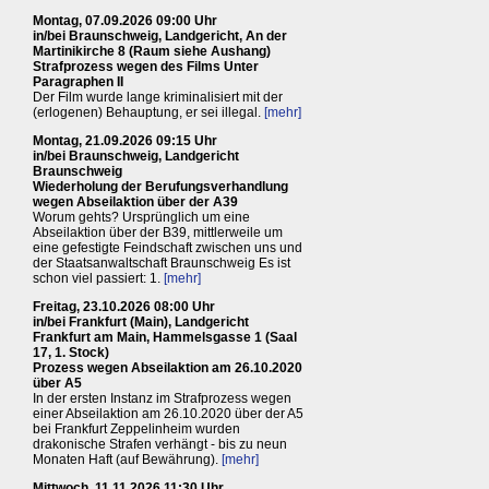
Montag, 07.09.2026 09:00 Uhr
in/bei Braunschweig, Landgericht, An der
Martinikirche 8 (Raum siehe Aushang)
Strafprozess wegen des Films Unter
Paragraphen II
Der Film wurde lange kriminalisiert mit der
(erlogenen) Behauptung, er sei illegal.
[mehr]
Montag, 21.09.2026 09:15 Uhr
in/bei Braunschweig, Landgericht
Braunschweig
Wiederholung der Berufungsverhandlung
wegen Abseilaktion über der A39
Worum gehts? Ursprünglich um eine
Abseilaktion über der B39, mittlerweile um
eine gefestigte Feindschaft zwischen uns und
der Staatsanwaltschaft Braunschweig Es ist
schon viel passiert: 1.
[mehr]
Freitag, 23.10.2026 08:00 Uhr
in/bei Frankfurt (Main), Landgericht
Frankfurt am Main, Hammelsgasse 1 (Saal
17, 1. Stock)
Prozess wegen Abseilaktion am 26.10.2020
über A5
In der ersten Instanz im Strafprozess wegen
einer Abseilaktion am 26.10.2020 über der A5
bei Frankfurt Zeppelinheim wurden
drakonische Strafen verhängt - bis zu neun
Monaten Haft (auf Bewährung).
[mehr]
Mittwoch, 11.11.2026 11:30 Uhr