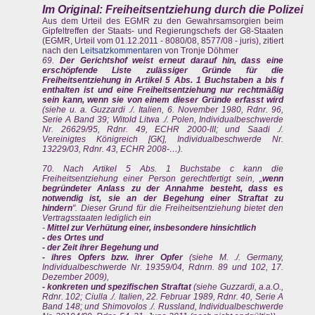
Im Original: Freiheitsentziehung durch die Polizei
Aus dem Urteil des EGMR zu den Gewahrsamsorgien beim
Gipfeltreffen der Staats- und Regierungschefs der G8-Staaten
(EGMR, Urteil vom 01.12.2011 - 8080/08, 8577/08 - juris), zitiert
nach den
Leitsatzkommentaren
von Tronje Döhmer
69.
Der Gerichtshof weist erneut darauf hin, dass eine
erschöpfende Liste zulässiger Gründe für die
Freiheitsentziehung in Artikel 5 Abs. 1 Buchstaben a bis f
enthalten ist und eine Freiheitsentziehung nur rechtmäßig
sein kann, wenn sie von einem dieser Gründe erfasst wird
(siehe u. a. Guzzardi ./. Italien, 6. November 1980, Rdnr. 96,
Serie A Band 39; Witold Litwa ./. Polen, Individualbeschwerde
Nr. 26629/95, Rdnr. 49, ECHR 2000-III; und Saadi ./.
Vereinigtes Königreich [GK], Individualbeschwerde Nr.
13229/03, Rdnr. 43, ECHR 2008-…).
70. Nach Artikel 5 Abs. 1 Buchstabe c kann die
Freiheitsentziehung einer Person gerechtfertigt sein, „
wenn
begründeter Anlass zu der Annahme besteht, dass es
notwendig ist, sie an der Begehung einer Straftat zu
hindern
". Dieser Grund für die Freiheitsentziehung bietet den
Vertragsstaaten lediglich ein
-
Mittel zur Verhütung einer, insbesondere hinsichtlich
- des Ortes und
- der Zeit ihrer Begehung und
- ihres Opfers bzw. ihrer Opfer
(siehe M. ./. Germany,
Individualbeschwerde Nr. 19359/04, Rdnrn. 89 und 102, 17.
Dezember 2009),
- konkreten und spezifischen Straftat
(siehe Guzzardi, a.a.O.,
Rdnr. 102; Ciulla ./. Italien, 22. Februar 1989, Rdnr. 40, Serie A
Band 148; und Shimovolos ./. Russland, Individualbeschwerde