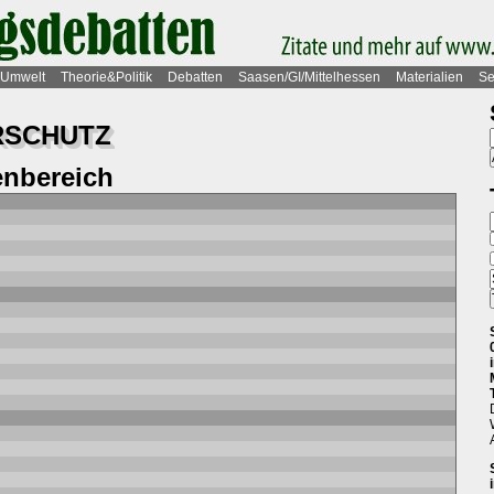
Umwelt
Theorie&Politik
Debatten
Saasen/GI/Mittelhessen
Materialien
Se
RSCHUTZ
nbereich