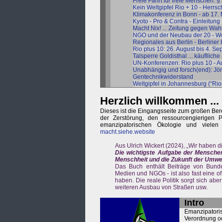
Freie Fahrt für freie Menschen: §
Kein Weltgipfel Rio + 10 - Herrs
Klimakonferenz in Bonn - ab 17.
Kyoto - Pro & Contra - Einleitung
Macht Nix! ... Zeitung gegen Wa
NGO und der Neubau der 20 - Wo
Regionales aus Berlin - Berliner I
Rio plus 10: 26. August bis 4. S
Talsperre Goldisthal ... käuflli
UN-Konferenzen: Rio plus 10 - A
Unabhängig und forsch(end): Jör
Gentechnikwiderstand
Weltgipfel in Johannesburg (“Rio
Herzlich willkommen ...
Dieses ist die Eingangsseite zum großen Ber
der Zerstörung, den ressourcengierigen
emanzipatorischen Ökologie und vielen 
macht.siehe.website
Aus Ulrich Wickert (2024), „Wir haben d
Die wichtigste Aufgabe der Menschen 
Menschheit und die Zukunft der Umwel
Das Buch enthält Beiträge von Bunde
Medien und NGOs - ist also fast eine of
haben. Die reale Politik sorgt sich ab
weiteren Ausbau von Straßen usw.
Intro
Emanzipator
Verordnung od