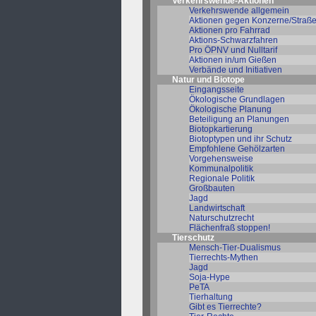
Verkehrswende-Aktionen
Verkehrswende allgemein
Aktionen gegen Konzerne/Straß
Aktionen pro Fahrrad
Aktions-Schwarzfahren
Pro ÖPNV und Nulltarif
Aktionen in/um Gießen
Verbände und Initiativen
Natur und Biotope
Eingangsseite
Ökologische Grundlagen
Ökologische Planung
Beteiligung an Planungen
Biotopkartierung
Biotoptypen und ihr Schutz
Empfohlene Gehölzarten
Vorgehensweise
Kommunalpolitik
Regionale Politik
Großbauten
Jagd
Landwirtschaft
Naturschutzrecht
Flächenfraß stoppen!
Tierschutz
Mensch-Tier-Dualismus
Tierrechts-Mythen
Jagd
Soja-Hype
PeTA
Tierhaltung
Gibt es Tierrechte?