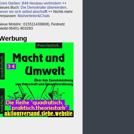
Kreis Gießen: B49-Neubau verhindern
++
Neues Buch:
Die Demokratie überwinden,
bevor sie sich selbst abschafft
++ Nichts mehr
verpassen:
Mailverteiler&Chats
Neue Mobilnr.: 015511439808), Festnetz
bleibt 06401-903283
Werbung