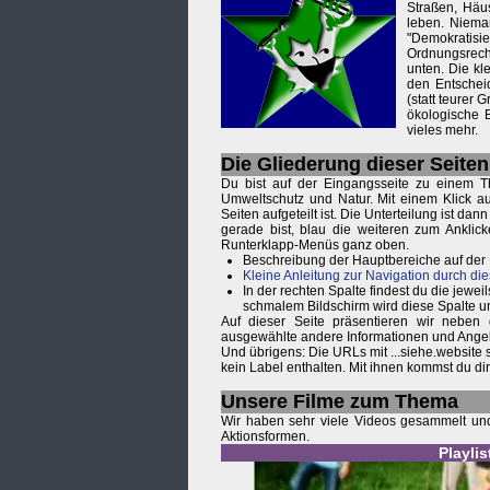
Straßen, Häu
leben. Niema
"Demokratisi
Ordnungsrecht
unten. Die kl
den Entsche
(statt teurer
ökologische 
vieles mehr.
Die Gliederung dieser Seiten
Du bist auf der Eingangsseite zu einem T
Umweltschutz und Natur. Mit einem Klick au
Seiten aufgeteilt ist. Die Unterteilung ist d
gerade bist, blau die weiteren zum Anklic
Runterklapp-Menüs ganz oben.
Beschreibung der Hauptbereiche auf der
Kleine Anleitung zur Navigation durch die
In der rechten Spalte findest du die je
schmalem Bildschirm wird diese Spalte u
Auf dieser Seite präsentieren wir neben
ausgewählte andere Informationen und Ange
Und übrigens: Die URLs mit ...siehe.website
kein Label enthalten. Mit ihnen kommst du d
Unsere Filme zum Thema
Wir haben sehr viele Videos gesammelt und 
Aktionsformen.
Playli