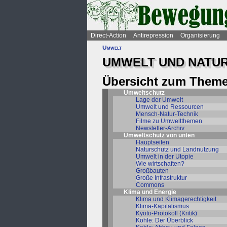
Direct-Action
Antirepression
Organisierung
Umwelt
UMWELT UND NATU
Übersicht zum Theme
Umweltschutz
Lage der Umwelt
Umwelt und Ressourcen
Mensch-Natur-Technik
Filme zu Umweltthemen
Newsletter-Archiv
Umweltschutz von unten
Hauptseiten
Naturschutz und Landnutzung
Umwelt in der Utopie
Wie wirtschaften?
Großbauten
Große Infrastruktur
Commons
Klima und Energie
Klima und Klimagerechtigkeit
Klima-Kapitalismus
Kyoto-Protokoll (Kritik)
Kohle: Der Überblick