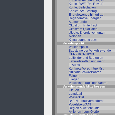
Kohle: Abbau und Folgen
Kohle: RWE (Rh. Revier)
Kohle: Seilschaften
Kohle: RWE-Vortrag
Energiewende hinterfragt
Regenerative Energien
Atomenergie
Ökostrom hinterfragt
Ökostrom-Qualitäten
Utopie: Energie von unten
Aktionen
Klimaleugnung usw.
Verkehrspolitik
Verkehrspolitik
Bausteine der Verkehrswende
ÖPNV mit Nulltarif
Leitbilder und Strategien
Fahrradstraßen und mehr
E-Autos
Konkrete Vorschläge für ...
Nulltarif/Schwarzfahren
Folgen
Fliegen
Vorschläge (aus den 90ern)
Verkehrswende Mittelhessen
Gießen
Lumdatal
Wiesecktal
B49-Neubau verhindern!
Vogelsberg/A49
Region & weitere Orte
Aktionen in/um Gießen