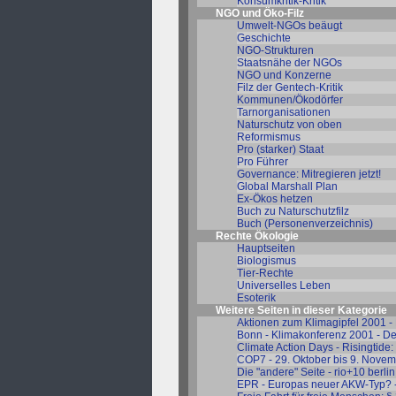
Konsumkritik-Kritik
NGO und Öko-Filz
Umwelt-NGOs beäugt
Geschichte
NGO-Strukturen
Staatsnähe der NGOs
NGO und Konzerne
Filz der Gentech-Kritik
Kommunen/Ökodörfer
Tarnorganisationen
Naturschutz von oben
Reformismus
Pro (starker) Staat
Pro Führer
Governance: Mitregieren jetzt!
Global Marshall Plan
Ex-Ökos hetzen
Buch zu Naturschutzfilz
Buch (Personenverzeichnis)
Rechte Ökologie
Hauptseiten
Biologismus
Tier-Rechte
Universelles Leben
Esoterik
Weitere Seiten in dieser Kategorie
Aktionen zum Klimagipfel 2001 - 
Bonn - Klimakonferenz 2001 - De
Climate Action Days - Risingtide:
COP7 - 29. Oktober bis 9. Nove
Die "andere" Seite - rio+10 berl
EPR - Europas neuer AKW-Typ? 