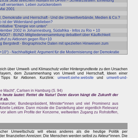
 265a StGB streichen! Nulltarif im ÖPNV! - Schwarzstrafen: Einleitung
chaft versenken. Leben zurückerobern
 Mai 2001
hl, Demokratie und Herrschaft - Und die Umweltverbände, Medien & Co.?
 ist der Widerstand geblieben?
nitiative "Energie von unten"
eptember 2002 in Johannesburg, Südafrika - Infos zu Rio + 10
che NGO? - BUND-Mitgliederversammlung debattiert über Käuflichkeit
ufruf zu Aktionen gegen Rio+10
g Bergstedt - Biographische Daten mit speziellen Hinweisen zum
+10“) - Nachhaltigkeit: Argument für die Modernisierung der Demokratie
eich über Umwelt- und Klimaschutz voller Hintergrundtexte zu den Ursachen
 Playern, dem Zusammenhang von Umwelt und Herrschaft, Ideen einer
Tipps für Aktionen. Kurzlink:
umwelt.siehe.website
und
umwelt-und-
ie Macht“, Carlsen in Hamburg (S. 94)
heute lautet: Rettet die Natur! Denn davon hängt die Zukunft der
t ab.
skanzler, Bundespräsident, Minister*innen und viel Prominenz aus
fizielle Lektüre. Dann müsste die Darstellung aber eigentlich Relevanz
er vor allem um Profite der Konzerne, weltweiten Zugang zu Rohstoffen,
ischer Umweltschutz will etwas anderes als die heutige Politik per
er finanziellen Anreizen: Die Menschen werden selbst zu Akteur*innen. Die