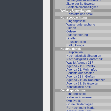
Verweigerte Akteneinsicht
Zitate der Befürworter
Gentech-Nachhaltigkeit
Weitere Umweltthemen
Rohstoffe und Abfall
Naturbeobachtung
Eingangsseite
Wasseruntersuchung
Bienen
Ostsee
Eulenkartierung
Libellen
Heuschrecken
Hallig Hooge
Nachhaltigkeit
Hauptseiten
Nachhaltigkeit: Strategien
Nachhaltigkeit: Gentechnik
Was ist Agenda 21?
Agenda 21: Kurzkritik
Agenda 21: Mehr Infos
Berichte aus Städten
Agenda 21 in Gießen
Agenda 21: UN-Konferenzen
Agenda 21: Befürworter
Konsumkritik-Kritik
Öko-Kapitalismus
Eingangsseite
Nähe zu Konzernen
Öko-Profite
Grüne Geldanlagen
Ruf nach mehr Markt