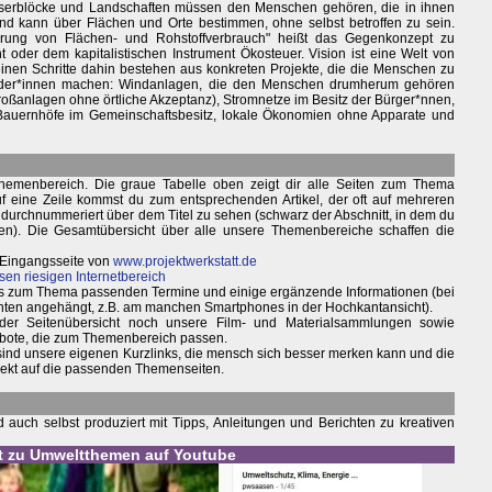
serblöcke und Landschaften müssen den Menschen gehören, die in ihnen
nd kann über Flächen und Orte bestimmen, ohne selbst betroffen zu sein.
erung von Flächen- und Rohstoffverbrauch" heißt das Gegenkonzept zu
 oder dem kapitalistischen Instrument Ökosteuer. Vision ist eine Welt von
einen Schritte dahin bestehen aus konkreten Projekte, die die Menschen zu
ider*innen machen: Windanlagen, die den Menschen drumherum gehören
 Großanlagen ohne örtliche Akzeptanz), Stromnetze im Besitz der Bürger*nnen,
Bauernhöfe im Gemeinschaftsbesitz, lokale Ökonomien ohne Apparate und
hemenbereich. Die graue Tabelle oben zeigt dir alle Seiten zum Thema
f eine Zeile kommst du zum entsprechenden Artikel, der oft auf mehreren
ann durchnummeriert über dem Titel zu sehen (schwarz der Abschnitt, in dem du
ken). Die Gesamtübersicht über alle unsere Themenbereiche schaffen die
 Eingangsseite von
www.projektwerkstatt.de
sen riesigen Internetbereich
weils zum Thema passenden Termine und einige ergänzende Informationen (bei
nten angehängt, z.B. am manchen Smartphones in der Hochkantansicht).
 der Seitenübersicht noch unsere Film- und Materialsammlungen sowie
bote, die zum Themenbereich passen.
 sind unsere eigenen Kurzlinks, die mensch sich besser merken kann und die
irekt auf die passenden Themenseiten.
auch selbst produziert mit Tipps, Anleitungen und Berichten zu kreativen
st zu Umweltthemen auf Youtube