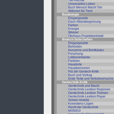
Tier-Rechte
Universelles Leben
Buch Mensch Macht Tier
Aktionen für Tiere
Baubiologie
Eingangsseite
Dach-/Wandbegrünung
Farben
Energie
Wasser
Ökohaus Projektwerkstatt
Biotech-Seilschaften
Eingangsseite
Behörden
Konzerne und Briefkästen
Forschung
Lobbyverbände
Parteien
Hauptorte
Hauptpersonen
Filz der Gentech-Kritik
Buch und Vortrag
Erste Texte und Verbotsversuche
Gentechnik-Kritik
Gentechnik und Macht
Gentechnik-Lexikon Regionen
Gentechnik-Lexikon Themen
Gentechnik-Lexikon Player
Schein-Vorteile
Koexistenz-Lügen
Recht der Gentechnik
MON810