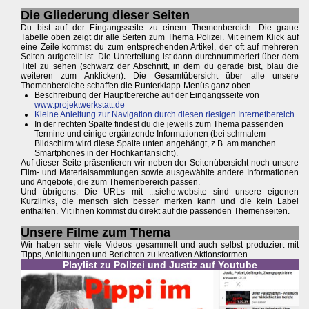
Die Gliederung dieser Seiten
Du bist auf der Eingangsseite zu einem Themenbereich. Die graue
Tabelle oben zeigt dir alle Seiten zum Thema Polizei. Mit einem Klick auf
eine Zeile kommst du zum entsprechenden Artikel, der oft auf mehreren
Seiten aufgeteilt ist. Die Unterteilung ist dann durchnummeriert über dem
Titel zu sehen (schwarz der Abschnitt, in dem du gerade bist, blau die
weiteren zum Anklicken). Die Gesamtübersicht über alle unsere
Themenbereiche schaffen die Runterklapp-Menüs ganz oben.
Beschreibung der Hauptbereiche auf der Eingangsseite von
www.projektwerkstatt.de
Kleine Anleitung zur Navigation durch diesen riesigen Internetbereich
In der rechten Spalte findest du die jeweils zum Thema passenden
Termine und einige ergänzende Informationen (bei schmalem
Bildschirm wird diese Spalte unten angehängt, z.B. am manchen
Smartphones in der Hochkantansicht).
Auf dieser Seite präsentieren wir neben der Seitenübersicht noch unsere
Film- und Materialsammlungen sowie ausgewählte andere Informationen
und Angebote, die zum Themenbereich passen.
Und übrigens: Die URLs mit ...siehe.website sind unsere eigenen
Kurzlinks, die mensch sich besser merken kann und die kein Label
enthalten. Mit ihnen kommst du direkt auf die passenden Themenseiten.
Unsere Filme zum Thema
Wir haben sehr viele Videos gesammelt und auch selbst produziert mit
Tipps, Anleitungen und Berichten zu kreativen Aktionsformen.
Playlist zu Polizei und Justiz auf Youtube