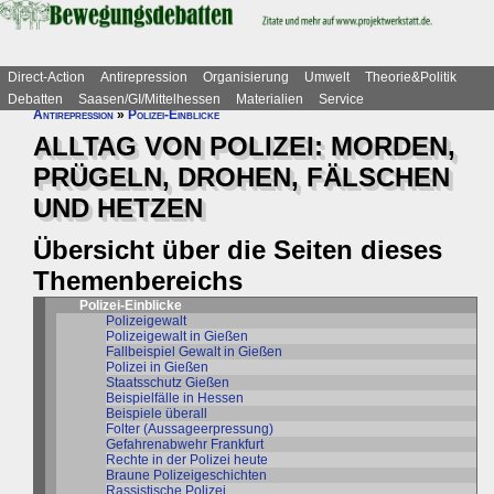
Direct-Action
Antirepression
Organisierung
Umwelt
Theorie&Politik
Debatten
Saasen/GI/Mittelhessen
Materialien
Service
Antirepression
»
Polizei-Einblicke
ALLTAG VON POLIZEI: MORDEN,
PRÜGELN, DROHEN, FÄLSCHEN
UND HETZEN
Übersicht über die Seiten dieses
Themenbereichs
Polizei-Einblicke
Polizeigewalt
Polizeigewalt in Gießen
Fallbeispiel Gewalt in Gießen
Polizei in Gießen
Staatsschutz Gießen
Beispielfälle in Hessen
Beispiele überall
Folter (Aussageerpressung)
Gefahrenabwehr Frankfurt
Rechte in der Polizei heute
Braune Polizeigeschichten
Rassistische Polizei