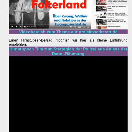
Videobereich zum Thema auf projektwerkstatt.de
Einen Hirnstupser-Beitrag möchten wir hier als kleine Einführung
empfehlen.
Hirnstupser-Film zum Strategien der Polizei aus Anlass der
Danni-Räumung