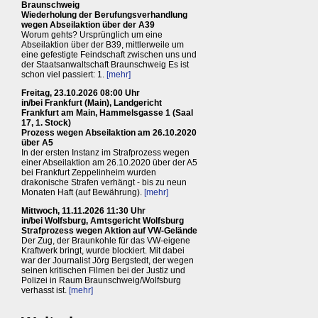
Braunschweig
Wiederholung der Berufungsverhandlung
wegen Abseilaktion über der A39
Worum gehts? Ursprünglich um eine
Abseilaktion über der B39, mittlerweile um
eine gefestigte Feindschaft zwischen uns und
der Staatsanwaltschaft Braunschweig Es ist
schon viel passiert: 1.
[mehr]
Freitag, 23.10.2026 08:00 Uhr
in/bei Frankfurt (Main), Landgericht
Frankfurt am Main, Hammelsgasse 1 (Saal
17, 1. Stock)
Prozess wegen Abseilaktion am 26.10.2020
über A5
In der ersten Instanz im Strafprozess wegen
einer Abseilaktion am 26.10.2020 über der A5
bei Frankfurt Zeppelinheim wurden
drakonische Strafen verhängt - bis zu neun
Monaten Haft (auf Bewährung).
[mehr]
Mittwoch, 11.11.2026 11:30 Uhr
in/bei Wolfsburg, Amtsgericht Wolfsburg
Strafprozess wegen Aktion auf VW-Gelände
Der Zug, der Braunkohle für das VW-eigene
Kraftwerk bringt, wurde blockiert. Mit dabei
war der Journalist Jörg Bergstedt, der wegen
seinen kritischen Filmen bei der Justiz und
Polizei in Raum Braunschweig/Wolfsburg
verhasst ist.
[mehr]