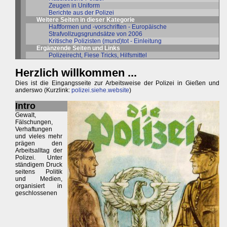
Zeugen in Uniform
Berichte aus der Polizei
Weitere Seiten in dieser Kategorie
Haftformen und -vorschriften - Europäische
Strafvollzugsgrundsätze von 2006
Kritische Polizisten (mund)tot - Einleitung
Ergänzende Seiten und Links
Polizeirecht, Fiese Tricks, Hilfsmittel
Herzlich willkommen ...
Dies ist die Eingangsseite zur Arbeitsweise der Polizei in Gießen und
anderswo (Kurzlink:
polizei.siehe.website
)
Intro
Gewalt,
Fälschungen,
Verhaftungen
und vieles mehr
prägen den
Arbeitsalltag der
Polizei. Unter
ständigem Druck
seitens Politik
und Medien,
organisiert in
geschlossenen