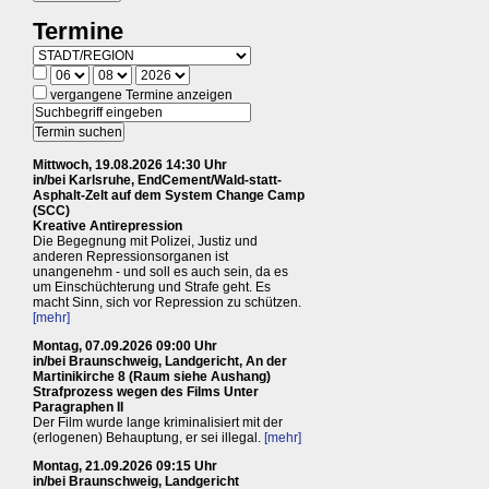
Termine
vergangene Termine anzeigen
Mittwoch, 19.08.2026 14:30 Uhr
in/bei Karlsruhe, EndCement/Wald-statt-
Asphalt-Zelt auf dem System Change Camp
(SCC)
Kreative Antirepression
Die Begegnung mit Polizei, Justiz und
anderen Repressionsorganen ist
unangenehm - und soll es auch sein, da es
um Einschüchterung und Strafe geht. Es
macht Sinn, sich vor Repression zu schützen.
[mehr]
Montag, 07.09.2026 09:00 Uhr
in/bei Braunschweig, Landgericht, An der
Martinikirche 8 (Raum siehe Aushang)
Strafprozess wegen des Films Unter
Paragraphen II
Der Film wurde lange kriminalisiert mit der
(erlogenen) Behauptung, er sei illegal.
[mehr]
Montag, 21.09.2026 09:15 Uhr
in/bei Braunschweig, Landgericht