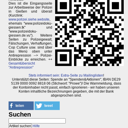
Dies ist die Eingangsseite
zur Arbeitsweise der Polizei
in Gießen und überall
(Kurzlink:
www.polizei.siehe.website
,
ehemals "www.polizeidoku-
giessen.tk" und
"www.polizeidoku-
giessen.de.vu"). Weitere
Seiten zu Polizeigewalt,
Fälschungen, Verhaftungen,
Cop Culture usw. sind über
das Menü oben unter
Antirepression --> Polizei-
Einblicke zu erreichen. ++
Gesamtübersicht
"Antirepression"
Stets informiert sein: Extra-Seite zu Mailinglisten
!
Unterstützt diese Seiten: Spende an "Spenden&Aktionen", IBAN DE29
5139 0000 0092 8818 06 (Stichwort: "Prowe")! Die Warnmeldung, dass
der Kontoinhaber nicht passt, einfach ignorieren - wir haben unseren
Konten inhaltliche Bezeichnungen gegeben, die mit der Bank
abgesprochen sind.
Suchen
Hilfe