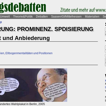
Umwelt
Theorie&Politik
Debatten
Saasen/GI/Mittelhessen
Materialien
Se
PD
RUNG: PROMINENZ. SPDISIERUNG
t und Anbiederung
ien, Ellbogenmentalitäten und Positionen
ändertes Wahlplakat in Berlin, 2005