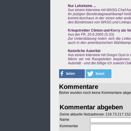
Nur Lafontaine ...
Aus einem Interview mit WASG-Chef Axel
Im jetzigen Bundestagswahlkampf heißt
kommt durchaus in der einen oder ande
des Bündnisses von WASG und Linkspar
Kriegstreiber Clinton und Kerry als Vo
Aus der FR, 20.8.2005 (S.33)
Zur Unterstützung holen sich die Lin
auch in den amerikanischen Wahlkampfte
Natürliche Autorität
Aus einem Interview mit Gregor Gysi in 
Wenn wir mit Rangeleiten begännen, 
Autorität - und die billige ich sowohl Os
Kommentare
Bisher wurden noch keine Kommentare abg
Kommentar abgeben
Deine aktuelle Netzadresse: 216.73.217.152
Name
Kommentar