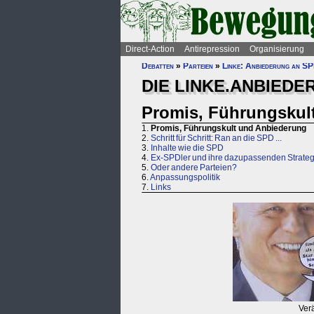
Direct-Action
Antirepression
Organisierung
Debatten
»
Parteien
»
Linke: Anbiederung an S
DIE LINKE.ANBIEDE
Promis, Führungskul
1.
Promis, Führungskult und Anbiederung
2.
Schritt für Schritt: Ran an die SPD ...
3.
Inhalte wie die SPD
4.
Ex-SPDler und ihre dazupassenden Strateg
5.
Oder andere Parteien?
6.
Anpassungspolitik
7.
Links
Ver