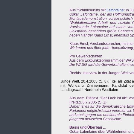
Aus "Schmusekurs mit
Lafontaine
" in J
Oskar Lafontaine, der als Hoffnungsträ
Montagsdemonstration voraussichtli
"Wahlalternative Arbeit und soziale G
Vorsitzende Lafontaine auf einen vo
Linkspartei besonders große Chancen 
neben Händel Klaus Ernst, ebenfalls S
Klaus Ernst, Vorstandssprecher, im Inter
Wir freuen uns über jede Unterstützung
Pro Gewerkschaften
Aus dem Eckpunkteprogramm der WAS
Die WASG wird die Gewerkschaften nach
Rechts: Interview in der Jungen Welt v
Junge Welt, 20.4.2005 (S. 8), Titel als Zitat
mit Wolfgang Zimmermann, Kandidat d
Landtagswahl Nordrhein-Westfalen
Aus dem Titeltext "Der Lack ist ab" von
Freitag, 8.7.2005 (S. 1)
Daher ist es für die demokratische En
Parlament möglichst stark vertreten is
und auch gegen die neoliberale Einheitsp
jüngeren deutschen Geschichte.
Basis und Überbau ...
Oskar Lafontaine über WählerInnen und