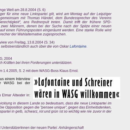
unge Welt am 28.8.2004 (S. 6)
ger für eine neue Linkspartei gilt, wird am Montag auf der Leipziger
ch gemeinsam mit Thomas Händel, dem Bundessprecher des Vereins
erechtigkeit", ans Rednerpult treten. Damit trifft der frühere SPD-
n zwei Männern, denen bei der Suche nach der Spitze einer neuen
auf einen Führungsposten eingeräumt werden. Eine starke Rolle wird
precher der Wahlalternative zugesprochen.
view von Freitag, 13.8.2004 (S. 34)
, selbstverständlich auch über die von Oskar
Lafontaine
.
G, 2004
 Kräften bei ihren Forderungen unterstützen.
om 1.4.2005, S. 2 mit dem WASG-Boss Klaus Ernst.
 aus einem Interview
er WASG bei der
 Elmar Altwater in:
twicklung in diesem Lande so bedeutsam, dass die neue Linkspartei im
t. Die Opposition gegen die "pensee unique", gegen das Einheitsdenken,
artei in gelb, schwarz, rot und grün ist so wichtig wie nie zuvor in der
 UnterstützerInnen der neuen Partei:
Anhängerschaft