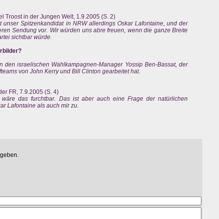
 Troost in der Jungen Welt, 1.9.2005 (S. 2)
 unser Spitzenkandidat in NRW allerdings Oskar Lafontaine, und der
ren Sendung vor. Wir würden uns abre freuen, wenn die ganze Breite
tei sichtbar würde.
rbilder?
ken den israelischen Wahlkampagnen-Manager Yossip Ben-Bassat, der
ams von John Kerry und Bill Clinton gearbeitet hat.
der FR, 7.9.2005 (S. 4)
wäre das furchtbar. Das ist aber auch eine Frage der natürlichen
kar Lafontaine als auch mir zu.
egeben.