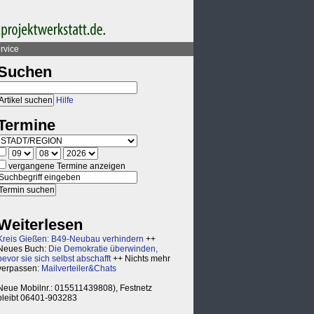
rvice
Suchen
Hilfe
Termine
vergangene Termine anzeigen
Weiterlesen
Kreis Gießen: B49-Neubau verhindern
++
Neues Buch:
Die Demokratie überwinden,
bevor sie sich selbst abschafft
++ Nichts mehr
verpassen:
Mailverteiler&Chats
Neue Mobilnr.: 015511439808), Festnetz
bleibt 06401-903283