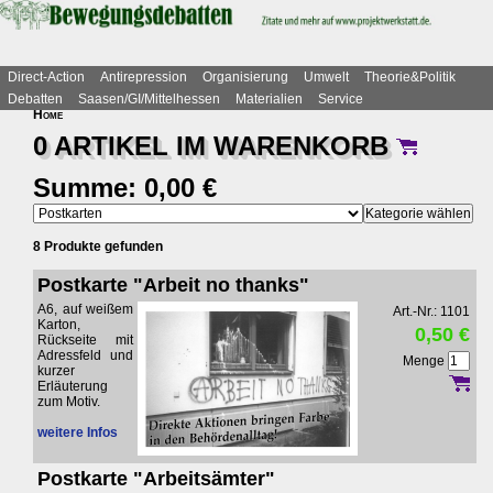
Direct-Action
Antirepression
Organisierung
Umwelt
Theorie&Politik
Debatten
Saasen/GI/Mittelhessen
Materialien
Service
Home
0 ARTIKEL IM
WARENKORB
Summe: 0,00 €
8 Produkte gefunden
Postkarte "Arbeit no thanks"
A6, auf weißem
Art.-Nr.: 1101
Karton,
0,50 €
Rückseite mit
Adressfeld und
Menge
kurzer
Erläuterung
zum Motiv.
weitere Infos
Postkarte "Arbeitsämter"