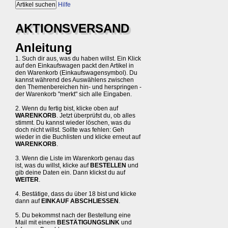
Hilfe
AKTIONSVERSAND
Anleitung
1. Such dir aus, was du haben willst. Ein Klick
auf den Einkaufswagen packt den Artikel in
den Warenkorb (Einkaufswagensymbol). Du
kannst während des Auswählens zwischen
den Themenbereichen hin- und herspringen -
der Warenkorb "merkt" sich alle Eingaben.
2. Wenn du fertig bist, klicke oben auf
WARENKORB
. Jetzt überprüfst du, ob alles
stimmt. Du kannst wieder löschen, was du
doch nicht willst. Sollte was fehlen: Geh
wieder in die Buchlisten und klicke erneut auf
WARENKORB
.
3. Wenn die Liste im Warenkorb genau das
ist, was du willst, klicke auf
BESTELLEN
und
gib deine Daten ein. Dann klickst du auf
WEITER
.
4. Bestätige, dass du über 18 bist und klicke
dann auf
EINKAUF ABSCHLIESSEN
.
5. Du bekommst nach der Bestellung eine
Mail mit einem
BESTÄTIGUNGSLINK
und