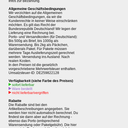
Infos zur Bezahlung.
Allgemeine Geschäftsbedingungen
Wir verzichten auf die Allgemeinen
Geschäftsbedingungen, da wir die
Kundenrechte in keiner Weise einschränken
möchten. Es gilt das Recht der
Bundesrepublik Deutschland! Wir legen der
Lieferung eine Rechnung bei.
Porto- und Versandkosten (für Deutschland):
Bis 500g als Brief, bis 1000g als
Warensendung. Bis 2kg als Päckchen,
darüberals Paket. Für Pakete müssen
mehrere Tage Auslieferungszeit gerechnet
werden. Versendung ins Ausland: Nach
realen Kosten.
In den Preisen ist die gesetzlich
vorgeschriebene Mehrwertsteuer enthalten.
Umsatzsteuer-ID: DE259822128
Verfügbarkeit (siehe Farbe des Preises)
sofort lieferbar
Ware bestellt
nicht lieferbar/vergriffen
Rabatte
Die Rabatte sind bei den
Artikelbeschreibungen angegeben. Sie
werden hier nicht automatisch berechnet. Du
findest sie dann aber auf der Rechnung -
ebenso das Porto (entsprechend
Warensendung oder Paketgebühr). Die hier