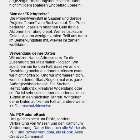
angezeigte Rechnungshöhe stimmt daher
nicht mit dem späteren Endbetrag überein!
Sinn der "Richtpreise"
Die Projektwerkstatt in Saasen und dortige
Projekte "leben" vom Buchverkauf. Die Preise
bedeuten, dass ein bisschen Geld für die
Aktionen hier übrig bleibt. Wer selbst kaum
Geld hat, kann weniger zahlen. Teilt uns dann
im Bemerkungsfeld mit, wieviel Ihr zahlen
wollt/könnt.
Verwendung deiner Daten
Wir nutzen Name, Adresse usw. für die
Zusendung der Materialien - logisch. Wir
speichern sie für den Fall, dass wir an die
Bezahlung nochmal erinnern müssen (was
wir nicht hoffen :-). Und wir informieren dich,
wenn in deiner Stadt/Region mal was ganz
Außergewöhnliches läuft in Sachen
Herrschaftskritik, kreativer Widerstand oder
so. Da ist sehr selten, eher nie oder maximal
1-2mal in den nächsten Jahren. Wir geben
deine Daten auf keinen Fall an andere weiter.
++
Datenschutzhinweise
Als PDF oder eBook
Uns geht es nicht um Profit, sondern
Verbreitung von Wissen und den Kampf um
Veränderung. Daher
hier auch alle Werke als
PDF und, soweit verfügbar, als eBook
. Alles
Creative Commons!