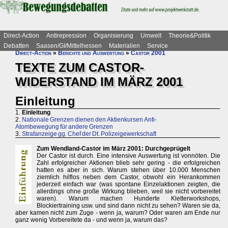
Direct-Action
Antirepression
Organisierung
Umwelt
Theorie&Politik
Debatten
Saasen/GI/Mittelhessen
Materialien
Service
Direct-Action
»
Berichte und Auswertung
»
Castor 2001
TEXTE ZUM CASTOR-
WIDERSTAND IM MÄRZ 2001
Einleitung
1.
Einleitung
2.
Nationale Grenzen dienen den Aktienkursen Anti-
Atombewegung für andere Grenzen
3.
Strafanzeige gg. Chef der Dt. Polizeigewerkschaft
Zum Wendland-Castor im März 2001: Durchgeprügelt
Der Castor ist durch. Eine intensive Auswertung ist vonnöten. Die
Zahl erfolgreicher Aktionen blieb sehr gering - die erfolgreichen
hatten es aber in sich. Warum stehen über 10.000 Menschen
ziemlich hilflos neben dem Castor, obwohl ein Herankommen
jederzeit einfach war (was spontane Einzelaktionen zeigten, die
allerdings ohne große Wirkung blieben, weil sie nicht vorbereitet
waren). Warum machen Hunderte Kletterworkshops,
Blockiertraining usw. und sind dann nicht zu sehen? Waren sie da,
aber kamen nicht zum Zuge - wenn ja, warum? Oder waren am Ende nur
ganz wenig Vorbereitete da - und wenn ja, warum das?