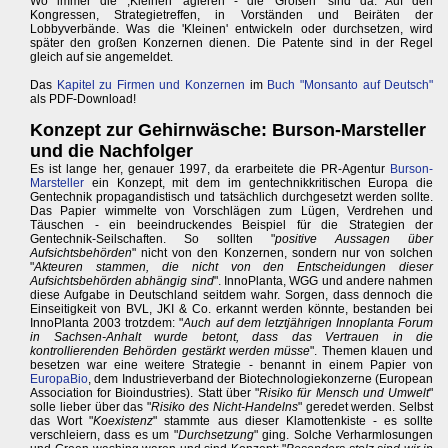
Wo immer die ,Kleinen' agieren - die 'Großen' sind da: Auf den
Kongressen, Strategietreffen, in Vorständen und Beiräten der
Lobbyverbände. Was die 'Kleinen' entwickeln oder durchsetzen, wird
später den großen Konzernen dienen. Die Patente sind in der Regel
gleich auf sie angemeldet.
Das
Kapitel zu Firmen und Konzernen
im
Buch "Monsanto auf Deutsch"
als PDF-Download!
Konzept zur Gehirnwäsche: Burson-Marsteller
und die Nachfolger
Es ist lange her, genauer 1997, da erarbeitete die PR-Agentur
Burson-
Marsteller
ein Konzept, mit dem im gentechnikkritischen Europa die
Gentechnik propagandistisch und tatsächlich durchgesetzt werden sollte.
Das Papier wimmelte von Vorschlägen zum Lügen, Verdrehen und
Täuschen - ein beeindruckendes Beispiel für die Strategien der
Gentechnik-Seilschaften. So sollten "
positive Aussagen über
Aufsichtsbehörden
" nicht von den Konzernen, sondern nur von solchen
"
Akteuren stammen, die nicht von den Entscheidungen dieser
Aufsichtsbehörden abhängig sind
". InnoPlanta, WGG und andere nahmen
diese Aufgabe in Deutschland seitdem wahr. Sorgen, dass dennoch die
Einseitigkeit von BVL, JKI & Co. erkannt werden könnte, bestanden bei
InnoPlanta 2003 trotzdem: "
Auch auf dem letztjährigen Innoplanta Forum
in Sachsen-Anhalt wurde betont, dass das Vertrauen in die
kontrollierenden Behörden gestärkt werden müsse
". Themen klauen und
besetzen war eine weitere Strategie - benannt in einem Papier von
EuropaBio
, dem Industrieverband der Biotechnologiekonzerne (European
Association for Bioindustries). Statt über "
Risiko für Mensch und Umwelt
"
solle lieber über das "
Risiko des Nicht-Handelns
" geredet werden. Selbst
das Wort "
Koexistenz
" stammte aus dieser Klamottenkiste - es sollte
verschleiern, dass es um "
Durchsetzung
" ging. Solche Verharmlosungen