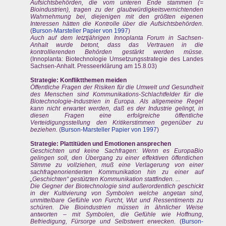
Aufsichtsbehörden, die vom unteren Ende stammen (=
Bioindustrien), tragen zu der glaubwürdigkeitsvernichtenden
Wahrnehmung bei, diejenigen mit den größten eigenen
Interessen hätten die Kontrolle über die Aufsichtsbehörden.
(
Burson-Marsteller Papier von 1997
)
Auch auf dem letztjährigen Innoplanta Forum in Sachsen-
Anhalt wurde betont, dass das Vertrauen in die
kontrollierenden Behörden gestärkt werden müsse.
(Innoplanta: Biotechnologie Umsetzungsstrategie des Landes
Sachsen-Anhalt. Presseerklärung am 15.8.03)
Strategie: Konfliktthemen meiden
Öffentliche Fragen der Risiken für die Umwelt und Gesundheit
des Menschen sind Kommunikations-Schlachtfelder für die
Biotechnologie-Industrien in Europa. Als allgemeine Regel
kann nicht erwartet werden, daß es der Industrie gelingt, in
diesen Fragen eine erfolgreiche öffentliche
Verteidigungsstellung den Kritikerstimmen gegenüber zu
beziehen.
(
Burson-Marsteller Papier von 1997
)
Strategie: Plattitüden und Emotionen ansprechen
Geschichten und keine Sachfragen: Wenn es EuropaBio
gelingen soll, den Übergang zu einer effektiven öffentlichen
Stimme zu vollziehen, muß eine Verlagerung von einer
sachfragenorientierten Kommunikation hin zu einer auf
„Geschichten“ gestützten Kommunikation stattfinden. ...
Die Gegner der Biotechnologie sind außerordentlich geschickt
in der Kultivierung von Symbolen welche angetan sind,
unmittelbare Gefühle von Furcht, Wut und Ressentiments zu
schüren. Die Bioindustrien müssen in ähnlicher Weise
antworten – mit Symbolen, die Gefühle wie Hoffnung,
Befriedigung, Fürsorge und Selbstwert erwecken.
(
Burson-