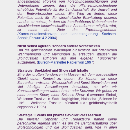
angestoßenen Projekte von Forschungseinrichtungen und
Unternehmen zeigen, dass die Pflanzenbiotechnologie
erhebliche Potentiale für die Landwirtschaft, die Umwelt und
den Endverbraucher bietet. Ein Weg zu finden, diese
Potentiale auch für die wirtschaftliche Entwicklung unseres
Landes zu nutzen, in dem ein handhabbares Nebeneinander
verschiedener landwirtschaftlicher Anbauformen möglich wird,
ist eines der Ziele des Erprobungsanbaus.
(
Kommunikationskonzept der Landesregierung Sachsen-
Anhalt, Entwurf 4.2.2004
)
Nicht selbst agieren, sondern andere vorschicken
Um die gewünschten Wirkungen hinsichtlich der öffentlichen
Wahrnehmung und Meinungen zu erzeugen, müssen die
Bioindustrien aufhören als ihre eigenen Fürsprecher
aufzutreten.
(
Burson-Marsteller Papier von 1997
)
Strategie: Spektakel und Show statt Inhalte
Eine der großen Tendenzen in Museen ist, dem ausgestellten
Objekt einen Kontext zu geben. So können wir diese
Schranken zwischen Wissenschaft und Kunst überwinden und
viel häufiger Ausstellungen besuchen, so wie wir
Kunstausstellungen wahrnehmen oder Konzerte. Wir gehen zu
einer neuen Show, einer Science-Show.
(Lawrence Sinbai,
Wellcome Trust zit. n. Sadr-Haghighian, Natascha: „Science for
Life“ – Wellcome Trust in: bürobert u.a.: geldbeatsynthetik
copyshop 2 1996)
Strategie: Events mit phantasievoller Pressearbeit
Die meisten Reporter und Redakteure haben keine
persönliche Agenda wenn es um die Berichterstattung über
Biotechnologien und die Bioindustrien geht. Wie in allen