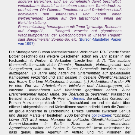
anderen Bereichen, sind sie vornehmlich damit beschäftigt,
verkaufbares Material unter einem extremen Termindruck zu
produzieren. Die Faktoren Termindruck und Redaktionsschluß
dominieren den Journalismus und haben einen
weitreichenden Einfluß auf den tatsächlichen Inhalt der
Berichterstattung.
Pressemitteilung herausgeben mit Tenor "gewaltige Resonanz
auf Kongreß", ... "Kongreß verweist auf gigantisches
Wachstumpotential der Biotechnologien in unserer Region"
sagt Bürgermeister So-und-So, etc.
(
Burson-Marsteller Papier
von 1997
)
Die Strategie von Burson Marsteller wurde Wirklichkeit. PR-Experte Stefan
Bottler beschrieb das weitere Geschehen schon ein Jahr später in der
Fachzeitschrift Werben & Verkaufen (Lorch/Then, S. 7): "
Die sublime
Kommunikationstaktik vieler Chemie-, Biotechnik-, Nahrungsmittel- und
Saatgutfirmen, alle sind in das Thema Gentechnik involviert, scheint
aufzugehen. 10 Jahre lang hatten die Unternehmen auf spektakuläre
Kampagnen verzichtet und statt dessen in gezielte Öffentlichkeitsarbeit
und Below-The-Line Maßnahmen investiert. (...) Federführend in der PR
ist eine Flut von Arbeitskreisen, Initiativen und Aktionsgruppen, die
einzelne Unternehmen und Verbände gegründet haben. Auch
Branchenkenner haben Mühe, die Übersicht zu bewahren.
" Klassisches
Beispiel ist die deutsche PR-Agentur
Genius
. Sie setzt das Konzept von
Burson Marsteller praktisch 1:1 in Deutschland um und tritt dabei über
etliche Lobbyverbände und Kleinstfirmen sowie indirekt durch die Zuarbeit
an große Konzerne in Erscheinung. Direkte Kontakte zwischen Genius
und Burson Marsteller bestehen. 2006 berichtete
politikszene
: "
Christoph
Löwer (37) wird neuer Manager für politische Öffentlichkeitsarbeit bei
Burson-Marsteller in Berlin. Zuvor war der promovierte
Agrarwissenschaftler bei Genius in Darmstadt.
" Umso unfassbarer ist,
dass genau diese Agentur im Auftrag und mit Millionen der