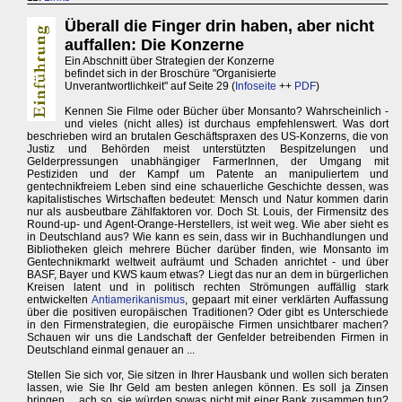
Überall die Finger drin haben, aber nicht
auffallen: Die Konzerne
Ein Abschnitt über Strategien der Konzerne
befindet sich in der Broschüre "Organisierte
Unverantwortlichkeit" auf Seite 29 (
Infoseite
++
PDF
)
Kennen Sie Filme oder Bücher über Monsanto? Wahrscheinlich -
und vieles (nicht alles) ist durchaus empfehlenswert. Was dort
beschrieben wird an brutalen Geschäftspraxen des US-Konzerns, die von
Justiz und Behörden meist unterstützten Bespitzelungen und
Gelderpressungen unabhängiger FarmerInnen, der Umgang mit
Pestiziden und der Kampf um Patente an manipuliertem und
gentechnikfreiem Leben sind eine schauerliche Geschichte dessen, was
kapitalistisches Wirtschaften bedeutet: Mensch und Natur kommen darin
nur als ausbeutbare Zählfaktoren vor. Doch St. Louis, der Firmensitz des
Round-up- und Agent-Orange-Herstellers, ist weit weg. Wie aber sieht es
in Deutschland aus? Wie kann es sein, dass wir in Buchhandlungen und
Bibliotheken gleich mehrere Bücher darüber finden, wie Monsanto im
Gentechnikmarkt weltweit aufräumt und Schaden anrichtet - und über
BASF, Bayer und KWS kaum etwas? Liegt das nur an dem in bürgerlichen
Kreisen latent und in politisch rechten Strömungen auffällig stark
entwickelten
Antiamerikanismus
, gepaart mit einer verklärten Auffassung
über die positiven europäischen Traditionen? Oder gibt es Unterschiede
in den Firmenstrategien, die europäische Firmen unsichtbarer machen?
Schauen wir uns die Landschaft der Genfelder betreibenden Firmen in
Deutschland einmal genauer an ...
Stellen Sie sich vor, Sie sitzen in Ihrer Hausbank und wollen sich beraten
lassen, wie Sie Ihr Geld am besten anlegen können. Es soll ja Zinsen
bringen ... ach so, sie würden sowas nicht mit einer Bank zusammen tun?