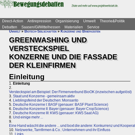
Direct-Action
Antirepression
Organisierung
Umwelt
Theorie&Politik
Debatten
Saasen/GI/Mittelhessen
Materialien
Service
Umwelt
»
Biotech-Seilschaften
»
Konzerne und Briefkästen
GREENWASHING UND
VERSTECKSPIEL
KONZERNE UND DIE FASSADE
DER KLEINFIRMEN
Einleitung
1.
Einleitung
2.
Versteckspiel am Beispiel: Der Firmenverbund BioOK (inzwischen aufgelöst)
3.
Staat und Konzerne - gemeinsam aktiv
4.
Lieblingsfeind der Deutschen: Monsanto
5.
Deutsche Konzerne I: BASF (genauer: BASF Plant Science)
6.
Deutsche Konzerne II: Bayer (genauer: Bayer CropScience)
7.
Deutsche Konzerne III: KWS (genauer: KWS Saat AG)
8.
Und einige mehr ...
9.
Eine Hand wäscht die andere ... und boxt die andere: Konkurrenz und Koopera
10.
Netzwerke, Tarnfirmen & Co.: Unternehmen und ihr Einfluss
11.
Links