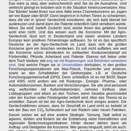
Das wäre ja okay, aber wahrscheinlich sind Sie da die Ausnahme. Und
vielleicht gelingt es trotzdem sich in die Situation hineinzuversetzen. Also:
Der 'Bänker' bietet Ihnen nun eine Aktie eines Chemiekonzerns an, sagen
wir von Bayer oder BASF. Dann beginnt er in hohen Tönen zu schwärmen,
dass die viel in 'grüne' Gentechnik investieren, die sich bald überall hin
auskreuzen und damit dann die Patente ordentlich Geld versilbern würde.
Wenn Sie einE harteR ZockerIn sind, würde Ihnen das gefallen. Sonst
wohl eher nicht. Und das wissen auch die Konzerne: Mit der Agro-
Gentechnik lässt sich in Deutschland und vielen anderen Ländern
Europas kein positives Firmenimage aufbauen. So ist es das spezifisch
Deutsche an der Agro-Gentechnik im Land, dass sich die großen
Konzerne gern ein bisschen verstecken. Es soll nicht auffallen, wie weit
die Konzerne schon drinstecken im weltweiten Konkurrenzkampf um
Fördermittel, Pfründe, Ackerland und Patente. Ebenso soll lieber unter
dem Tisch bleiben, wie
eng sie mit Regierungen und Behörden verwoben
sind
. Und welche Finger sie in
Universitäten
drinhaben, in den großen
Forschungsorganisationen wie Max-Planck, Fraunhofer und anderen,
sowie an den Schaltstellen der Geldvergabe, z.B. er Deutsche
Forschungsgemeinschaft (DFG). Denn schließlich ist es mit BASF, Bayer
und KWS nicht anders wie mit Rüstungs-, Energie- Pharma-, oder
Automobilkonzernen, Banken und Versicherungen. Sie alle sind personell
eng verflochten mit Aufsichtsbehörden, nehmen Einfluss über
Lobbygruppen und sitzen an den Tischen, wenn Gesetze geschmiedet
oder der Kuchen voller Fördergelder verteilt wird. Aber das Thema ist zu
umstritten. Darum ist bei der Agro-Gentechnik doch einiges anders. Die
Gentechnikfirmen wissen, dass ihr Geschäft im Land nicht so beliebt ist
wie der Bau von CO
-Schleudern auf vier Rädern oder neuen Fabriken.
2
Darum setzen sie auf eine andere Strategie: Tarnung. Statt selbst zu
agieren, dulden und fördern sie die Entstehung vieler Kleinstfirmen und
regionaler Biotechnologieinitiativen. Hinter diesen stehen dann als
Auftrag- und Geldgeber die Konzerne. Wer genau hinguckt, sieht sie auch: