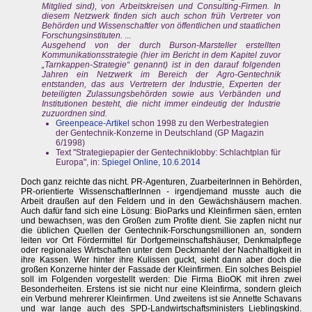
Mitglied sind), von Arbeitskreisen und Consulting-Firmen. In
diesem Netzwerk finden sich auch schon früh Vertreter von
Behörden und Wissenschaftler von öffentlichen und staatlichen
Forschungsinstituten.
...
Ausgehend von der durch Burson-Marsteller erstellten
Kommunikationsstrategie (hier im Bericht in dem Kapitel zuvor
„Tarnkappen-Strategie“ genannt) ist in den darauf folgenden
Jahren ein Netzwerk im Bereich der Agro-Gentechnik
entstanden, das aus Vertretern der Industrie, Experten der
beteiligten Zulassungsbehörden sowie aus Verbänden und
Institutionen besteht, die nicht immer eindeutig der Industrie
zuzuordnen sind.
Greenpeace-Artikel
schon 1998 zu den Werbestrategien
der Gentechnik-Konzerne in Deutschland (GP Magazin
6/1998)
Text "Strategiepapier der Gentechniklobby: Schlachtplan für
Europa", in:
Spiegel Online, 10.6.2014
Doch ganz reichte das nicht. PR-Agenturen, ZuarbeiterInnen in Behörden,
PR-orientierte WissenschaftlerInnen - irgendjemand musste auch die
Arbeit draußen auf den Feldern und in den Gewächshäusern machen.
Auch dafür fand sich eine Lösung: BioParks und Kleinfirmen säen, ernten
und bewachsen, was den Großen zum Profite dient. Sie zapfen nicht nur
die üblichen Quellen der Gentechnik-Forschungsmillionen an, sondern
leiten vor Ort Fördermittel für Dorfgemeinschaftshäuser, Denkmalpflege
oder regionales Wirtschaften unter dem Deckmantel der Nachhaltigkeit in
ihre Kassen. Wer hinter ihre Kulissen guckt, sieht dann aber doch die
großen Konzerne hinter der Fassade der Kleinfirmen. Ein solches Beispiel
soll im Folgenden vorgestellt werden: Die Firma BioOK mit ihren zwei
Besonderheiten. Erstens ist sie nicht nur eine Kleinfirma, sondern gleich
ein Verbund mehrerer Kleinfirmen. Und zweitens ist sie Annette Schavans
und war lange auch des SPD-Landwirtschaftsministers Lieblingskind.