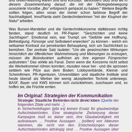
und Green-washing waren und sind Konzept: "
Besonders stolz sind wir in
diesem Zusammenhang darauf, die mit der Ökologiebewegung
assoziierte Vorsilbe „Bio“ erfolgreich gehijackt zu haben.
" Weitere Begriffe
sollten folgen, allen voran der immer schon farblose Begriff der
Nachhaltigkeit. InnoPlanta sieht GentechnikerInnen "
mit der Klugheit der
Natur
" arbeiten.
Was Burson-Marsteller und die Gentechnikkonzerne stattdessen richtig
fanden, stand deutlich im PR-Papier: "
Geschichten und keine
Sachfragen
". Emotional sein, war Trumpf, um "
Gefühle wie Hoffnung,
Befriedigung, Fürsorge und Selbstwert erwecken
" zu können - welch ein
seltsamer Kontrast zur penetranten Behauptung, sich um Sachlichkeit zu
bemühen. Der zentrale Satz lauteter: "
Um die gewünschten Wirkungen
hinsichtlich der öffentlichen Wahrnehmung und Meinungen zu erzeugen,
müssen die Bioindustrien aufhören als ihre eigenen Fürsprecher
aufzutreten.
" Das wirkte als Fanal. Denn wenn die Konzerne nicht selbst
die Werbetrommel rühren konnten, mussten neue her - und die sprossen
seitdem wie Pilze aus dem Boden: Lobbyverbände, Kleinst- und
Scheinfirmen, PR-Agenturen, Universitäten und staatliche Institute sind
heute überall als Werber der wenig akzeptierten Technik unterwegs.
BASF, Bayer und KWS können sich zurücklehnen, zuschauen und, so
hoffen sie, die Früchte ernten.
Im Original: Strategien der Kommunikation
Strategie: Staatliche Behörden nicht direkt loben
(
Quelle
der
folgenden Zitate und mehr ...)
In Sicherheitsfragen [gibt es] keinen Ersatz für glaubwürdige
Aufsichtsbehörden. Eine strategische Zielsetzung dieser
Kampagne muß es daher sein, ihre Glaubwürdigkeit mit
aufzubauen. ... Positive Aussagen ... [sollten] von Akteuren
stammen, die nicht von den Entscheidungen dieser
Aufsichtsbehörden abhängig sind. ... Positive Aussagen über