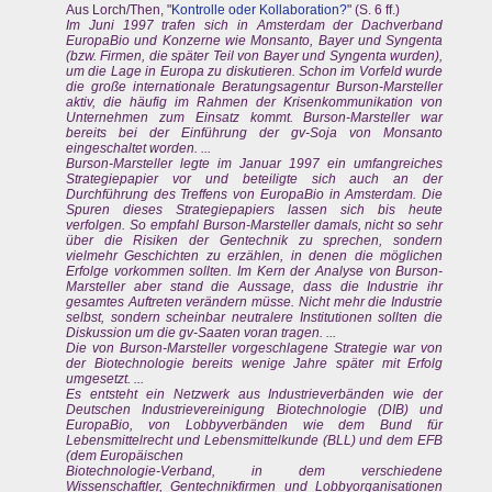
Aus Lorch/Then, "
Kontrolle oder Kollaboration?
" (S. 6 ff.)
Im Juni 1997 trafen sich in Amsterdam der Dachverband
EuropaBio und Konzerne wie Monsanto, Bayer und Syngenta
(bzw. Firmen, die später Teil von Bayer und Syngenta wurden),
um die Lage in Europa zu diskutieren. Schon im Vorfeld wurde
die große internationale Beratungsagentur Burson-Marsteller
aktiv, die häufig im Rahmen der Krisenkommunikation von
Unternehmen zum Einsatz kommt. Burson-Marsteller war
bereits bei der Einführung der gv-Soja von Monsanto
eingeschaltet worden. ...
Burson-Marsteller legte im Januar 1997 ein umfangreiches
Strategiepapier vor und beteiligte sich auch an der
Durchführung des Treffens von EuropaBio in Amsterdam. Die
Spuren dieses Strategiepapiers lassen sich bis heute
verfolgen. So empfahl Burson-Marsteller damals, nicht so sehr
über die Risiken der Gentechnik zu sprechen, sondern
vielmehr Geschichten zu erzählen, in denen die möglichen
Erfolge vorkommen sollten. Im Kern der Analyse von Burson-
Marsteller aber stand die Aussage, dass die Industrie ihr
gesamtes Auftreten verändern müsse. Nicht mehr die Industrie
selbst, sondern scheinbar neutralere Institutionen sollten die
Diskussion um die gv-Saaten voran tragen. ...
Die von Burson-Marsteller vorgeschlagene Strategie war von
der Biotechnologie bereits wenige Jahre später mit Erfolg
umgesetzt. ...
Es entsteht ein Netzwerk aus Industrieverbänden wie der
Deutschen Industrievereinigung Biotechnologie (DIB) und
EuropaBio, von Lobbyverbänden wie dem Bund für
Lebensmittelrecht und Lebensmittelkunde (BLL) und dem EFB
(dem Europäischen
Biotechnologie-Verband, in dem verschiedene
Wissenschaftler, Gentechnikfirmen und Lobbyorganisationen