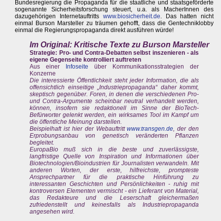
Bundesregierung die Propaganda für die staatliche und staatsgeförderte
sogenannte Sicherheitsforschung steuert, u.a. als MacherInnen des
dazugehörigen Internetauftritts
www.biosicherheit.de
. Das hatten nicht
einmal Burson Marsteller zu träumen gehofft, dass die Gentechniklobby
einmal die Regierungspropaganda direkt ausführen würde!
Im Original: Kritische Texte zu Burson Marsteller
Strategie: Pro- und Contra-Debatten selbst inszenieren - als
eigene Gegenseite kontrolliert auftreten
Aus einer
Infoseite
über Kommunikationsstrategien der
Konzerne
Die interessierte Öffentlichkeit steht jeder Information, die als
offensichtlich einseitige „Industriepropaganda“ daher kommt,
skeptisch gegenüber. Foren, in denen die verschiedenen Pro-
und Contra-Argumente scheinbar neutral verhandelt werden,
können, insofern sie redaktionell im Sinne der BioTech-
Befürworter gelenkt werden, ein wirksames Tool im Kampf um
die öffentliche Meinung darstellen.
Beispielhaft ist hier der Webauftritt
www.transgen.de
, der den
Erprobungsanbau von genetisch veränderten Pflanzen
begleitet.
EuropaBio muß sich in die beste und zuverlässigste,
langfristige Quelle von Inspiration und Informationen über
Biotechnologien/Bioindustrien für Journalisten verwandeln. Mit
anderen Worten, der erste, hilfreichste, prompteste
Ansprechpartner für die praktische Hinführung zu
interessanten Geschichten und Persönlichkeiten - ruhig mit
kontroversen Elementen vermischt - ein Lieferant von Material,
das Redakteure und die Leserschaft gleichermaßen
zufriedenstellt und keinesfalls als Industriepropaganda
angesehen wird.