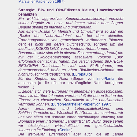
Marsteller Papier von 1997
)
Strategie: Bio- und Öko-Etiketten klauen, Umweltvorteile
behaupten
Ein wirklich aggressives Kommunikationskonzept versucht
selber Begriffe zu setzen und immer wieder dem Gegner
Begriffe streitig zu machen und umzudeuten.
Aus einem „Risiko für Mensch und Umwelt“ wird so z.B. ein
„Risiko des Nicht-Handelns“ und bei dem aktuellen
Erprobungsanbau von gentechnisch veränderten Pflanzen
geht es nicht um deren Durchsetzung, sondern um die
friedliche „KOEXISTENZ“ verschiedener Anbauformen.
Besonders stolz sind wir in diesem Zusammenhang darauf, die
mit der Ökologiebewegung assoziierte Vorsilbe „Bio“
erfolgreich gehijackt zu haben. Die verschiedenen BIO-TECH-
REGIONEN Deutschlands sind also BioRegionen, und
dementsprechend heißt es eben BioMitteldeutschland und
nicht BioTechMitteldeutschland.
(
EuropaBio
)
Mit der Klugheit der Natur
(Slogan von
InnoPlanta
, die
ansonsten ja die offenbar unzulängliche Natur korrigieren
wollen ...)
... zeigen sich viele Europäer im allgemeinen aufgeschlossen,
wenn sie darüber informiert werden, daß die neuen Sorten den
Einsatz von chemischen Spritzmitteln in der Landwirtschaft
verringern können.
(
Burson-Marsteller Papier von 1997
)
Agrar-, Ernährungs- und Lebensmittelsektoren sind
Schlüsselbereiche der Wirtschaft. Bei Genius konzentrieren wir
uns vor allem auf Aspekte einer nachhaltigen Nutzung von
Biomasse einer integrierten Landwirtschaft. Durch diese sehen
wir ökologische, wirtschaftliche und gesellschaftliche
Interessen im Einklang.
(
Genius
)
Die weltweiten Erfahrungen aber auch die im Lande