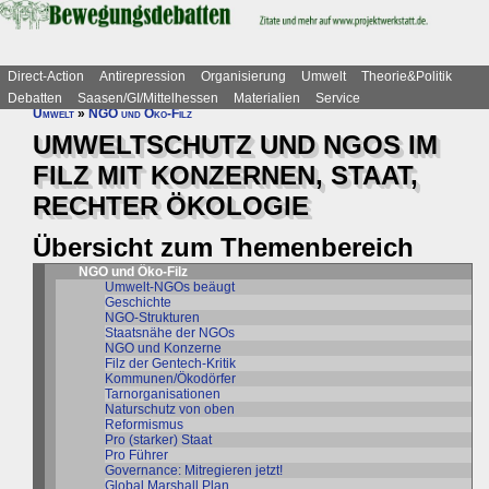
Direct-Action
Antirepression
Organisierung
Umwelt
Theorie&Politik
Debatten
Saasen/GI/Mittelhessen
Materialien
Service
Umwelt
»
NGO und Öko-Filz
UMWELTSCHUTZ UND NGOS IM
FILZ MIT KONZERNEN, STAAT,
RECHTER ÖKOLOGIE
Übersicht zum Themenbereich
NGO und Öko-Filz
Umwelt-NGOs beäugt
Geschichte
NGO-Strukturen
Staatsnähe der NGOs
NGO und Konzerne
Filz der Gentech-Kritik
Kommunen/Ökodörfer
Tarnorganisationen
Naturschutz von oben
Reformismus
Pro (starker) Staat
Pro Führer
Governance: Mitregieren jetzt!
Global Marshall Plan