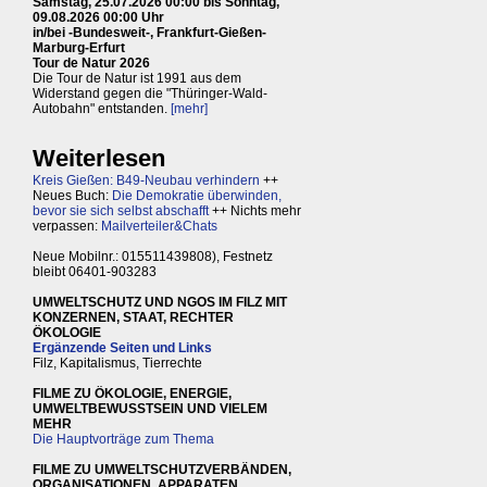
Samstag, 25.07.2026 00:00 bis Sonntag,
09.08.2026 00:00 Uhr
in/bei -Bundesweit-, Frankfurt-Gießen-
Marburg-Erfurt
Tour de Natur 2026
Die Tour de Natur ist 1991 aus dem
Widerstand gegen die "Thüringer-Wald-
Autobahn" entstanden.
[mehr]
Weiterlesen
Kreis Gießen: B49-Neubau verhindern
++
Neues Buch:
Die Demokratie überwinden,
bevor sie sich selbst abschafft
++ Nichts mehr
verpassen:
Mailverteiler&Chats
Neue Mobilnr.: 015511439808), Festnetz
bleibt 06401-903283
UMWELTSCHUTZ UND NGOS IM FILZ MIT
KONZERNEN, STAAT, RECHTER
ÖKOLOGIE
Ergänzende Seiten und Links
Filz, Kapitalismus, Tierrechte
FILME ZU ÖKOLOGIE, ENERGIE,
UMWELTBEWUSSTSEIN UND VIELEM
MEHR
Die Hauptvorträge zum Thema
FILME ZU UMWELTSCHUTZVERBÄNDEN,
ORGANISATIONEN, APPARATEN