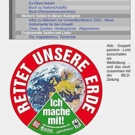
Ex-Ökos hetzen
Buch zu Naturschutzfilz
Buch (Personenverzeichnis)
Weitere Seiten in dieser Kategorie
Infos zu Aktionen zur Umweltkonferenz 2001 - Neue
Instrumente für die Umwelt
Zitate, Quellen, Hintergründe - Allgemeines
Ergänzende Seiten und Links
Filz, Kapitalismus, Tierrechte
Abb.: Doppelt
peinlich - Licht
ausschalten
als
Weltrettung ...
und das noch
zusammen mit
der BILD-
Zeitung