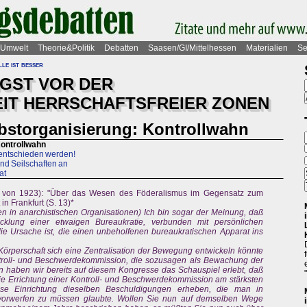
Umwelt
Theorie&Politik
Debatten
Saasen/GI/Mittelhessen
Materialien
Se
le ist besser
NGST VOR DER
IT HERRSCHAFTSFREIER ZONEN
lbstorganisierung: Kontrollwahn
Kontrollwahn
entschieden werden!
und Seilschaften an
at
k von 1923): "Über das Wesen des Föderalismus im Gegensatz zum
in Frankfurt (S. 13)*
n in anarchistischen Organisationen) Ich bin sogar der Meinung, daß
cklung einer etwaigen Bureaukratie, verbunden mit persönlichen
t die Ursache ist, die einen unbeholfenen bureaukratischen Apparat ins
Körperschaft sich eine Zentralisation der Bewegung entwickeln könnte
troll- und Beschwerdekommission, die sozusagen als Bewachung der
 haben wir bereits auf diesem Kongresse das Schauspiel erlebt, daß
die Errichtung einer Kontroll- und Beschwerdekommission am stärksten
ese Einrichtung dieselben Beschuldigungen erheben, die man in
 vorwerfen zu müssen glaubte. Wollen Sie nun auf demselben Wege