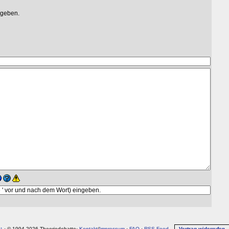
egeben.
↑
· © 1994-2026 Theoriedebatte·
Kontakt
/
Impressum
·
FAQ
·
RSS-Feed
Vertrag widerrufen