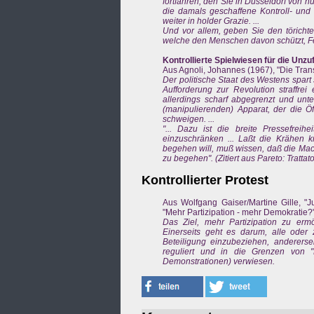
fortfahren, den Sie in Düsseldorf von
die damals geschaffene Kontroll- un
weiter in holder Grazie. ...
Und vor allem, geben Sie den töricht
welche den Menschen davon schützt, F
Kontrollierte Spielwiesen für die Unz
Aus Agnoli, Johannes (1967), "Die Transf
Der politische Staat des Westens spar
Aufforderung zur Revolution straffrei
allerdings scharf abgegrenzt und unter
(manipulierenden) Apparat, der die Öff
schweigen. ...
"... Dazu ist die breite Pressefreihe
einzuschränken ... Laßt die Krähen kr
begehen will, muß wissen, daß die Macht
zu begehen". (Zitiert aus Pareto: Trattato
Kontrollierter Protest
Aus Wolfgang Gaiser/Martine Gille, "Ju
"Mehr Partizipation - mehr Demokratie
Das Ziel, mehr Partizipation zu ermö
Einerseits geht es darum, alle oder
Beteiligung einzubeziehen, anderersei
reguliert und in die Grenzen von "
Demonstrationen) verwiesen.