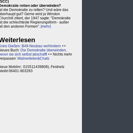
(SCC)
Demokratie retten oder überwinden?
Ist die Demokratie zu retten? Und wäre das
überhaupt gut? Gerne wird ja Winston
Churchill zitiert, der 1947 sagte: "Demokratie
ist die schlechteste Regierungsform - außer
all den anderen Formen".
[mehr]
Weiterlesen
Kreis Gießen: B49-Neubau verhindern
++
Neues Buch:
Die Demokratie überwinden,
bevor sie sich selbst abschafft
++ Nichts mehr
verpassen:
Mailverteiler&Chats
Neue Mobilnr.: 015511439808), Festnetz
bleibt 06401-903283