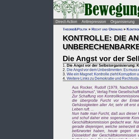
Direct-Action
Antirepression
Organisierung
Theorie&Politik
»
Recht und Ordnung
»
Kontrol
KONTROLLE: DIE A
UNBERECHENBARKE
Die Angst vor der Se
1.
Die Angst vor der Selbstorganisierung: 
2.
Die Angst vor dem Unbestimmten: Es muss 
3.
Wie ein Magnet: Kontrolle zieht Korruption 
4.
Weitere Links zu Demokratie und Rechtssta
Aus Rocker, Rudolf (1979, Nachdruc
Zentralismus", Verlag Freie Gesellschaft 
Zur Schaffung von Kontrollkommissione
die übergroße Furcht vor der Entwi
Gehässigkeiten aller Art, sehr oft ers
Leben ruft. ...
Nun hatte man Furcht, daß aus dieser 
und schuf daher eine sogenannte Kon
Geschäftskommission gedacht war. Nun
gerade diejenigen, welche seinerzeit 
befürwortet haben, heute gegen di
Düsseldorf der Geschäftskommission