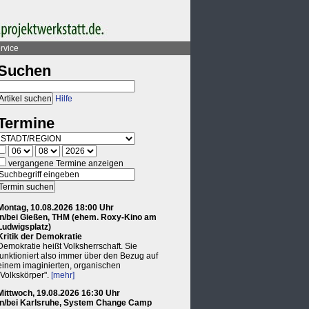
rvice
Suchen
Hilfe
Termine
vergangene Termine anzeigen
Montag, 10.08.2026 18:00 Uhr
in/bei Gießen, THM (ehem. Roxy-Kino am
Ludwigsplatz)
Kritik der Demokratie
Demokratie heißt Volksherrschaft. Sie
funktioniert also immer über den Bezug auf
einem imaginierten, organischen
"Volkskörper".
[mehr]
Mittwoch, 19.08.2026 16:30 Uhr
in/bei Karlsruhe, System Change Camp