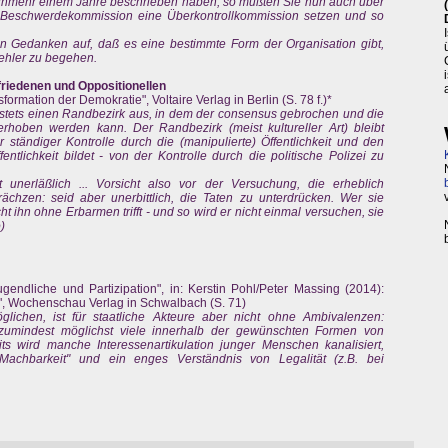
 nunmehr einem Jahre beschrieben haben, so müßten Sie nun auch über
d Beschwerdekommission eine Überkontrollkommission setzen und so
en Gedanken auf, daß es eine bestimmte Form der Organisation gibt,
ehler zu begehen.
ufriedenen und Oppositionellen
ormation der Demokratie", Voltaire Verlag in Berlin (S. 78 f.)*
t stets einen Randbezirk aus, in dem der consensus gebrochen und die
 erhoben werden kann. Der Randbezirk (meist kultureller Art) bleibt
 ständiger Kontrolle durch die (manipulierte) Öffentlichkeit und den
entlichkeit bildet - von der Kontrolle durch die politische Polizei zu
it unerläßlich ... Vorsicht also vor der Versuchung, die erheblich
ächzen: seid aber unerbittlich, die Taten zu unterdrücken. Wer sie
 ihn ohne Erbarmen trifft - und so wird er nicht einmal versuchen, sie
)
gendliche und Partizipation", in: Kerstin Pohl/Peter Massing (2014):
?", Wochenschau Verlag in Schwalbach (S. 71)
glichen, ist für staatliche Akteure aber nicht ohne Ambivalenzen:
 zumindest möglichst viele innerhalb der gewünschten Formen von
ts wird manche Interessenartikulation junger Menschen kanalisiert,
Machbarkeit" und ein enges Verständnis von Legalität (z.B. bei