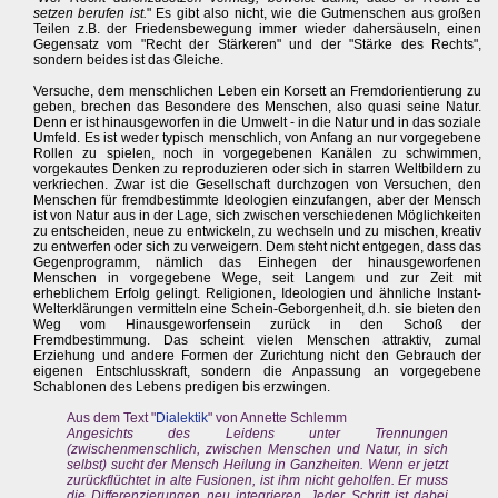
setzen berufen ist.
" Es gibt also nicht, wie die Gutmenschen aus großen
Teilen z.B. der Friedensbewegung immer wieder dahersäuseln, einen
Gegensatz vom "Recht der Stärkeren" und der "Stärke des Rechts",
sondern beides ist das Gleiche.
Versuche, dem menschlichen Leben ein Korsett an Fremdorientierung zu
geben, brechen das Besondere des Menschen, also quasi seine Natur.
Denn er ist hinausgeworfen in die Umwelt - in die Natur und in das soziale
Umfeld. Es ist weder typisch menschlich, von Anfang an nur vorgegebene
Rollen zu spielen, noch in vorgegebenen Kanälen zu schwimmen,
vorgekautes Denken zu reproduzieren oder sich in starren Weltbildern zu
verkriechen. Zwar ist die Gesellschaft durchzogen von Versuchen, den
Menschen für fremdbestimmte Ideologien einzufangen, aber der Mensch
ist von Natur aus in der Lage, sich zwischen verschiedenen Möglichkeiten
zu entscheiden, neue zu entwickeln, zu wechseln und zu mischen, kreativ
zu entwerfen oder sich zu verweigern. Dem steht nicht entgegen, dass das
Gegenprogramm, nämlich das Einhegen der hinausgeworfenen
Menschen in vorgegebene Wege, seit Langem und zur Zeit mit
erheblichem Erfolg gelingt. Religionen, Ideologien und ähnliche Instant-
Welterklärungen vermitteln eine Schein-Geborgenheit, d.h. sie bieten den
Weg vom Hinausgeworfensein zurück in den Schoß der
Fremdbestimmung. Das scheint vielen Menschen attraktiv, zumal
Erziehung und andere Formen der Zurichtung nicht den Gebrauch der
eigenen Entschlusskraft, sondern die Anpassung an vorgegebene
Schablonen des Lebens predigen bis erzwingen.
Aus dem Text "
Dialektik
" von Annette Schlemm
Angesichts des Leidens unter Trennungen
(zwischenmenschlich, zwischen Menschen und Natur, in sich
selbst) sucht der Mensch Heilung in Ganzheiten. Wenn er jetzt
zurückflüchtet in alte Fusionen, ist ihm nicht geholfen. Er muss
die Differenzierungen neu integrieren. Jeder Schritt ist dabei