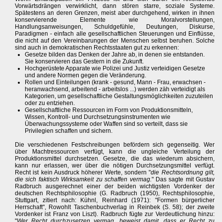
Vorwärtsdrängen verwirklicht, dann stören starre, soziale Systeme.
Spätestens an deren Grenzen, meist aber durchgehend, wirken in ihnen
konservierende Elemente wie Moralvorstellungen,
Handlungsanweisungen, Schuldgefühle, Deutungen, Diskurse,
Paradigmen - einfach alle gesellschaftlichen Steuerungen und Einflüsse,
die nicht auf den Vereinbarungen der Menschen selbst beruhen. Solche
sind auch in demokratischen Rechtsstaaten gut zu erkennen:
Gesetze bilden das Denken der Jahre ab, in denen sie entstanden.
Sie konservieren das Gestern in die Zukunft.
Hochgerüstete Apparate wie Polizei und Justiz verteidigen Gesetze
und andere Normen gegen die Veränderung.
Rollen und Einteilungen (krank - gesund, Mann - Frau, erwachsen -
heranwachsend, arbeitend - arbeitslos ...) werden zäh verteidigt als
Kategorien, um gesellschaftliche Gestaltungsmöglichkeiten zuzuteilen
oder zu entziehen.
Gesellschaftliche Ressourcen im Form von Produktionsmitteln,
Wissen, Kontroll- und Durchsetzungsinstrumenten wie
Überwachungssysteme oder Waffen sind so verteilt, dass sie
Privilegien schaffen und sichern.
Die verschiedenen Festschreibungen befördern sich gegenseitig. Wer
über Machtressourcen verfügt, kann die ungleiche Verteilung der
Produktionsmittel durchsetzen. Gesetze, die das wiederum absichern,
kann nur erlassen, wer über die nötigen Durchsetzungsmittel verfügt.
Recht ist kein Ausdruck höherer Werte, sondern "
die Rechtsordnung gilt,
die sich faktisch Wirksamkeit zu schaffen vermag.
" Das sagte mit Gustav
Radbruch ausgerechnet einer der beiden wichtigsten Vordenker der
deutschen Rechtsphilosophie (G. Radbruch (1950), Rechtsphilosophie,
Stuttgart, zitiert nach: Kühnl, Reinhard (1971): "Formen bürgerlicher
Herrschaft", Rowohlt Taschenbuchverlag in Reinbek (S. 58); der zweite
Vordenker ist Franz von Liszt). Radbruch fügte zur Verdeutlichung hinzu:
"
Wer Recht durchzusetzen vermag, beweist damit, dass er Recht zu