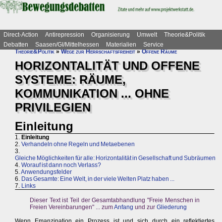
Direct-Action
Antirepression
Organisierung
Umwelt
Theorie&Politik
Debatten
Saasen/GI/Mittelhessen
Materialien
Service
Theorie&Politik
»
Wege zur Herrschaftsfreiheit
»
Offene Räume
HORIZONTALITÄT UND OFFENE
SYSTEME: RÄUME,
KOMMUNIKATION ... OHNE
PRIVILEGIEN
Einleitung
1.
Einleitung
2.
Verhandeln ohne Regeln und Metaebenen
3.
Gleiche Möglichkeiten für alle: Horizontalität in Gesellschaft und Subräumen
4.
Worauf ist dann noch Verlass?
5.
Anwendungsfelder
6.
Das Gesamte: Eine Welt, in der viele Welten Platz haben ...
7.
Links
Dieser Text ist Teil der Gesamtabhandlung "Freie Menschen in
Freien Vereinbarungen" ... zum
Anfang
und zur
Gliederung
Wenn Emanzipation ein Prozess ist und sich durch ein reflektiertes