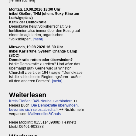
Montag, 10.08.2026 18:00 Uhr
in/bei Gießen, THM (ehem. Roxy-Kino am
Ludwigsplatz)
Kritik der Demokratie
Demokratie heißt Volksherrschaft. Sie
funktioniert also immer über den Bezug auf
einem imaginierten, organischen
"Volkskörper".
[mehr]
Mittwoch, 19.08.2026 16:30 Uhr
in/bei Karlsruhe, System Change Camp
(SCC)
Demokratie retten oder überwinden?
Ist die Demokratie zu retten? Und wäre das
überhaupt gut? Gerne wird ja Winston
Churchill zitiert, der 1947 sagte: "Demokratie
ist die schlechteste Regierungsform - außer
all den anderen Formen".
[mehr]
Weiterlesen
Kreis Gießen: B49-Neubau verhindern
++
Neues Buch:
Die Demokratie überwinden,
bevor sie sich selbst abschafft
++ Nichts mehr
verpassen:
Mailverteiler&Chats
Neue Mobilnr.: 015511439808), Festnetz
bleibt 06401-903283