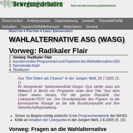
Direct-Action
Antirepression
Organisierung
Umwelt
Theorie&Politik
Debatten
Saasen/GI/Mittelhessen
Materialien
Service
Debatten
»
Parteien
»
Linke: Eingangsseite
WAHLALTERNATIVE ASG (WASG)
Vorweg: Radikaler Flair
1.
Vorweg: Radikaler Flair
2.
Aus den ersten Programmen und Papieren der Wahlalternative ASG
3.
Demokratie total!
4.
Strukturen
Aus "
Der Osten als Chance" in der Jungen Welt,
28.7.2005 (S.
1)
Ihr designierter Spitzenkandidat Gregor Gysi stellte dazu am
Mittwoch in Berlin ein Programm unter dem Titel "Aus dem
Osten etwas Neues. Für die ganze Republik. Die
Linkspartei.PDS" vor. Der Grundgedanke des Papiers ist die
konsequente Absage an die alte Bundesrepublik und ihre
Gesellschaftsgestaltung.
Schon zu Beginn richtig schlecht:
Erste Programmentwürfe
der WASG
Kritik an
Inhalten der Linkspartei
in der Jungen Welt, 2.8.2005 (S. 15)
Vorweg: Fragen an die Wahlalternative