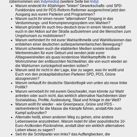
(übernommen von
Indymedia
) (weitere Seite bei
Indy
)
Warum endeckt ihr 40jährigen "linken" Gewerkschafts- und SPD-
Funktionäre und ihr PDS-Reform-Reformer ausgerechnet jetzt den
Ausgang aus euren Parteien und Programmen?
Warum sucht ihr einen neuen "alternativen" Eingang in das
Verdummungs- und Korrumpierungssystem von Wahlen?
Warum gründet ihr euch treu-deutsch-brav in einem Verein, anstatt
euch in der Aktion auf der Straße aufzulehnen und die Menschen zum
Ungehorsam zu mobilisieren?
Warum verhindert ihr mit eurer Wahlarithmetik und Wahlillusionen das
entstehen einer deutschen außerparlamentarischen Bewegung?
Warum schenken euch die etablierten Medien soviele kostbare
Werbeminuten für eure Geburt und senden jede eurer
Alltagsweisheiten als quasi kostenlose Wahlkampfhilfe in die
Wohnzimmer der enttäuschten Nichtwähler, die von euch wieder an
die Wahlurnen zurückgeholt werden sollen?
Warum seid ihr nicht in der Lage, klar zu sagen, was ihr wolltt und
Euch von den prokapitalistischen Parteien SPD, PDS, Grüne
abzugrenzen?
Warum verkauft ihr deutsche Standortlogik von unten als neue linke
Politik?
Warum vernebelt ihr mit eurem Geschwafel, man könnte zur Wahl
antreten oder auch nicht, das wirklich alternative Nachdenken über
Sozialabbau, Profite, Ausbeutung, Staat und Kriege in der Welt?
Warum wollt ihr wieder - wie Greenpeace, Grüne und PDS -
stellvertretend für die Masse die Kämpfe führen, anstatt Alle zum
Kampf aufzurufen?
Alternativ heißt, einen anderen Weg zu gehen, eine andere
Lebensweise anzustreben. Warum redet ihr über populistische 10-
Euro-Arztkosten-Rücknahme, anstatt über ein wirklich alternatives
Leben etwas zu sagen?
Seit ihr die Schillpartei von links? das Auffangbecken, die