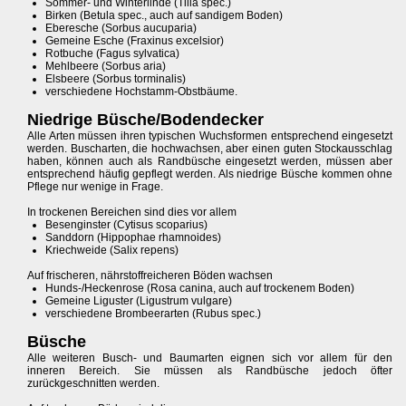
Sommer- und Winterlinde (Tilia spec.)
Birken (Betula spec., auch auf sandigem Boden)
Eberesche (Sorbus aucuparia)
Gemeine Esche (Fraxinus excelsior)
Rotbuche (Fagus sylvatica)
Mehlbeere (Sorbus aria)
Elsbeere (Sorbus torminalis)
verschiedene Hochstamm-Obstbäume.
Niedrige Büsche/Bodendecker
Alle Arten müssen ihren typischen Wuchsformen entsprechend eingesetzt
werden. Buscharten, die hochwachsen, aber einen guten Stockausschlag
haben, können auch als Randbüsche eingesetzt werden, müssen aber
entsprechend häufig gepflegt werden. Als niedrige Büsche kommen ohne
Pflege nur wenige in Frage.
In trockenen Bereichen sind dies vor allem
Besenginster (Cytisus scoparius)
Sanddorn (Hippophae rhamnoides)
Kriechweide (Salix repens)
Auf frischeren, nährstoffreicheren Böden wachsen
Hunds-/Heckenrose (Rosa canina, auch auf trockenem Boden)
Gemeine Liguster (Ligustrum vulgare)
verschiedene Brombeerarten (Rubus spec.)
Büsche
Alle weiteren Busch- und Baumarten eignen sich vor allem für den
inneren Bereich. Sie müssen als Randbüsche jedoch öfter
zurückgeschnitten werden.