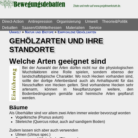
Direct-Action
Antirepression
Organisierung
Umwelt
Theorie&Politik
Debatten
Saasen/GI/Mittelhessen
Materialien
Service
Umwelt
»
Natur und Biotope
»
Empfohlene Gehölzarten
GEHÖLZARTEN UND IHRE
STANDORTE
Welche Arten geeignet sind
Bei der Auswahl der Arten dürfen nicht nur die physiologischen
Wuchsfaktoren eine Rolle spielen, sondern ebenso der
landschaftstypische Charakter. Wo noch Hecken vorhanden sind,
sollte der dortige Artenbestand auch als Anhaltspunkt für das
Neuschaffen von Hecken gelten. Sind vorhandene Hecken sehr
artenarm, können in Neupflanzungen weitere, den
Bodenbedingungen gemäße und heimische Arten gepflanzt
werden.
Bäume
Als Überhälter sind vor allem zwei Arten immer wieder bevorzugt worden
Vogelkirsche (Prunus avium)
Stieleiche (Quercus robur, auch auf sandigem Boden)
Zudem lassen sich aber auch verwenden
Ulmen (Ulmus spec.)