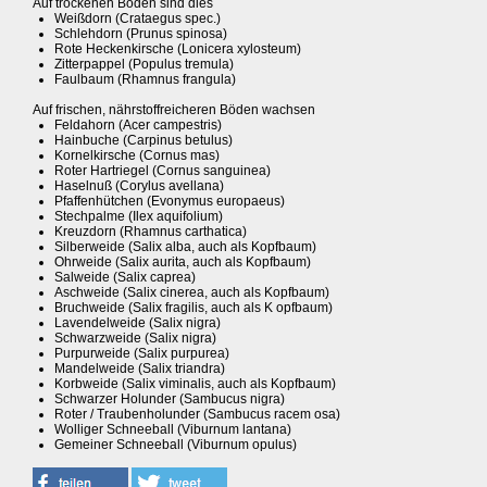
Auf trockenen Böden sind dies
Weißdorn (Crataegus spec.)
Schlehdorn (Prunus spinosa)
Rote Heckenkirsche (Lonicera xylosteum)
Zitterpappel (Populus tremula)
Faulbaum (Rhamnus frangula)
Auf frischen, nährstoffreicheren Böden wachsen
Feldahorn (Acer campestris)
Hainbuche (Carpinus betulus)
Kornelkirsche (Cornus mas)
Roter Hartriegel (Cornus sanguinea)
Haselnuß (Corylus avellana)
Pfaffenhütchen (Evonymus europaeus)
Stechpalme (Ilex aquifolium)
Kreuzdorn (Rhamnus carthatica)
Silberweide (Salix alba, auch als Kopfbaum)
Ohrweide (Salix aurita, auch als Kopfbaum)
Salweide (Salix caprea)
Aschweide (Salix cinerea, auch als Kopfbaum)
Bruchweide (Salix fragilis, auch als K opfbaum)
Lavendelweide (Salix nigra)
Schwarzweide (Salix nigra)
Purpurweide (Salix purpurea)
Mandelweide (Salix triandra)
Korbweide (Salix viminalis, auch als Kopfbaum)
Schwarzer Holunder (Sambucus nigra)
Roter / Traubenholunder (Sambucus racem osa)
Wolliger Schneeball (Viburnum lantana)
Gemeiner Schneeball (Viburnum opulus)