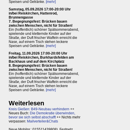
Speisen und Getränke.
[mehr]
Samstag, 05.09.2026 17:00-20:00 Uhr
in/bei Reiskirchen, Hattenrod,
Brunnengasse
7. Begegnungsfest: Brücken bauen
zwischen Menschen, nicht für Straßen!
Ein (hoffentlich) schöner Spätsommerabend,
spielende und kletternde Kinder auf der
Straße, der Duft frischer Waffeln erreicht die
Nase, auf einem Tisch stehen leckere
Speisen und Getränke.
[mehr]
Freitag, 11.09.2026 17:00-20:00 Uhr
in/bei Reiskirchen, Burkhardsfelden am
Backhaus und auf dem Kirchplatz
8. Begegnungsfest: Brücken bauen
zwischen Menschen, nicht für Straßen!
Ein (hoffentlich) schöner Spätsommerabend,
spielende und kletternde Kinder auf der
Straße, der Duft frischer Waffeln erreicht die
Nase, auf einem Tisch stehen leckere
Speisen und Getränke.
[mehr]
Weiterlesen
Kreis Gießen: B49-Neubau verhindern
++
Neues Buch:
Die Demokratie überwinden,
bevor sie sich selbst abschafft
++ Nichts mehr
verpassen:
Mailverteiler&Chats
Neue Mobilnr.: 015511439808), Festnetz