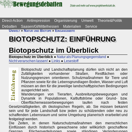
Direct-Action
Antirepression
Organisierung
Umwelt
Theorie&Politik
Debatten
Saasen/GI/Mittelhessen
Materialien
Service
Umwelt
»
Natur und Biotope
»
Eingangsseite
BIOTOPSCHUTZ: EINFÜHRUNG
Biotopschutz im Überblick
Biotopschutz im Überblick
●
Natur als Planungsgegenstand
●
Nicht verarschen lassen!
●
Links
●
Lesestoff
Biotopschutz und Landschaftsplanung dürfen sich nicht an den
Zufälligkeiten vorhandener Straßen, Restflächen oder
Nutzungsgrenzen orientieren. Schutzmaßnahmen für Tiere und
Pflanzen sowie für die Lebensgrundlagen Boden, Wasser und Luft
müssen an den für die jeweilige landschafttypischen Bedingungen
ausgerichtet sein.
Wanderungen von Tierarten, Ausbreitungsbewegungen und
Dynamik in Populationen, Kaltluftströme oder Grund- bzw.
Oberflächenwasserbewegungen laufen nach festen
Gesetzmäßigkeiten, dh ökologischen Regeln, ab. Sie müssen bekannt
sein und für jede Landschaft bzw jeden zu schützenden oder neu zu
schaffenden Lebensraum und seine Umgebung planerisch erarbeitet und
festgelegt werden.
Die Zeiten, in denen Naturschutzmaßnahmen den menschlichen
Einflüssen durch historisch gewachsene oder willkürlich geschaffene
Grenzen, Flächenverteilungen sowie ständigen Veränderungen