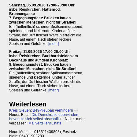
Samstag, 05.09.2026 17:00-20:00 Uhr
in/bei Reiskirchen, Hattenrod,
Brunnengasse
7. Begegnungsfest: Brücken bauen
zwischen Menschen, nicht für Straßen!
Ein (hoffentlich) schöner Spätsommerabend,
spielende und kletternde Kinder auf der
Straße, der Duft frischer Waffeln erreicht die
Nase, auf einem Tisch stehen leckere
Speisen und Getränke.
[mehr]
Freitag, 11.09.2026 17:00-20:00 Uhr
in/bei Reiskirchen, Burkhardsfelden am
Backhaus und auf dem Kirchplatz
8. Begegnungsfest: Brücken bauen
zwischen Menschen, nicht für Straßen!
Ein (hoffentlich) schöner Spätsommerabend,
spielende und kletternde Kinder auf der
Straße, der Duft frischer Waffeln erreicht die
Nase, auf einem Tisch stehen leckere
Speisen und Getränke.
[mehr]
Weiterlesen
Kreis Gießen: B49-Neubau verhindern
++
Neues Buch:
Die Demokratie überwinden,
bevor sie sich selbst abschafft
++ Nichts mehr
verpassen:
Mailverteiler&Chats
Neue Mobilnr.: 015511439808), Festnetz
bleibt 06401-903283