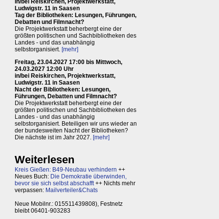
in/bei Reiskirchen, Projektwerkstatt,
Ludwigstr. 11 in Saasen
Tag der Bibliotheken: Lesungen, Führungen,
Debatten und Filmnacht?
Die Projektwerkstatt beherbergt eine der
größten politischen und Sachbibliotheken des
Landes - und das unabhängig
selbstorganisiert.
[mehr]
Freitag, 23.04.2027 17:00 bis Mittwoch,
24.03.2027 12:00 Uhr
in/bei Reiskirchen, Projektwerkstatt,
Ludwigstr. 11 in Saasen
Nacht der Bibliotheken: Lesungen,
Führungen, Debatten und Filmnacht?
Die Projektwerkstatt beherbergt eine der
größten politischen und Sachbibliotheken des
Landes - und das unabhängig
selbstorganisiert. Beteiligen wir uns wieder an
der bundesweiten Nacht der Bibliotheken?
Die nächste ist im Jahr 2027.
[mehr]
Weiterlesen
Kreis Gießen: B49-Neubau verhindern
++
Neues Buch:
Die Demokratie überwinden,
bevor sie sich selbst abschafft
++ Nichts mehr
verpassen:
Mailverteiler&Chats
Neue Mobilnr.: 015511439808), Festnetz
bleibt 06401-903283