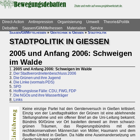
Direct-Action
Antirepression
Organisierung
Umwelt
Theorie&Politik
Debatten
Saasen/GI/Mittelhessen
Materialien
Service
Saasen/GI/Mittelhessen
»
Gentechnik in Gießen
»
Stadtpolitik
STADTPOLITIK IN GIESSEN
2005 und Anfang 2006: Schweigen
im Walde
1.
2005 und Anfang 2006: Schweigen im Walde
2.
Der Stadtverordnetenbeschluss 2006
3.
Die Grünen und ihre Jugend
4.
Die Linke (vormals PDS)
5.
SPD
6.
Hoffnungslose Fälle: CDU, FWG, FDP
7.
Die NGOs und ihre Wasserträger
8.
Links
Keine einzige Partei hat den Gerstenversuch in Gießen kritisiert.
Einzig von der Landtagsfraktion der Grünen ist eine ablehnende
Stellungnahme und ein offener Brief an die Uni-Leitung bekannt.
Bündnis 90/Grüne vor Ort bastelten derweil an ihren schwarz-
grünen Träumen, das Regierungsbündnis mit dem
rechtskonservativen Männerclan von Möller, Haumann und dem
Bouffier-Umfeld in Gießen. Da hätte eine Auseinandersetzung um
Gentechnik nur gestört.