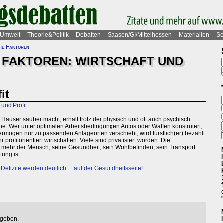
Umwelt
Theorie&Politik
Debatten
Saasen/GI/Mittelhessen
Materialien
Se
he Faktoren
 FAKTOREN: WIRTSCHAFT UND
it
und Profit
 Häuser sauber macht, erhält trotz der physisch und oft auch psychisch
. Wer unter optimalen Arbeitsbedingungen Autos oder Waffen konstruiert,
ermögen nur zu passenden Anlageorten verschiebt, wird fürstlich(er) bezahlt.
ofitorientiert wirtschaften. Viele sind privatisiert worden. Die
cht mehr der Mensch, seine Gesundheit, sein Wohlbefinden, sein Transport
ung ist.
Defizite werden deutlich ... auf der Gesundheitsseite!
egeben.