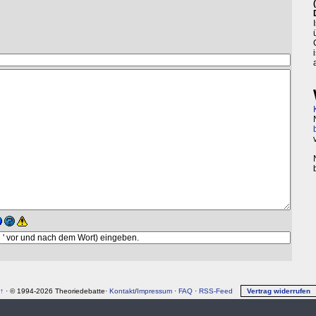
↑
· © 1994-2026 Theoriedebatte·
Kontakt
/
Impressum
·
FAQ
·
RSS-Feed
Vertrag widerrufen