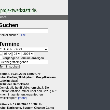
rvice
Suchen
Hilfe
Termine
vergangene Termine anzeigen
Montag, 10.08.2026 18:00 Uhr
in/bei Gießen, THM (ehem. Roxy-Kino am
Ludwigsplatz)
Kritik der Demokratie
Demokratie heißt Volksherrschaft. Sie
funktioniert also immer über den Bezug auf
einem imaginierten, organischen
"Volkskörper".
[mehr]
Mittwoch, 19.08.2026 16:30 Uhr
in/bei Karlsruhe, System Change Camp