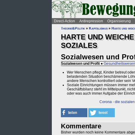
Direct-Action
Antirepression
Organisierung
Theorie&Politik
»
Kapitalismus
»
Harte und weic
HARTE UND WEICHE
SOZIALES
Sozialwesen und Prof
Sozialwesen und Profit
●
Gesundheitswesen 
Wer Menschen pflegt, Kinder betreut oder
belastenden Situation beschämende Löhne
andere Menschen kontrolliert oder sein V
Soziale Einrichtungen müssen immer mehr pr
Geschäftsbilanz steht im Mittelpunkt, ni
oder was auch immer Aufgabe der Einricht
Corona - die sozialen 
Kommentare
Bisher wurden noch keine Kommentare abg