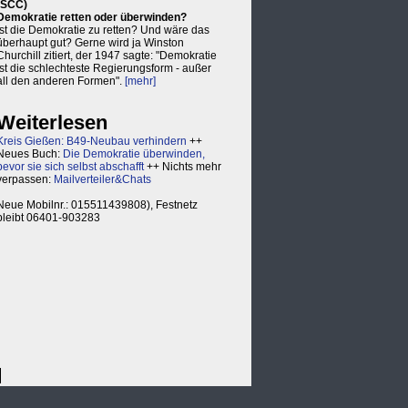
(SCC)
Demokratie retten oder überwinden?
Ist die Demokratie zu retten? Und wäre das
überhaupt gut? Gerne wird ja Winston
Churchill zitiert, der 1947 sagte: "Demokratie
ist die schlechteste Regierungsform - außer
all den anderen Formen".
[mehr]
Weiterlesen
Kreis Gießen: B49-Neubau verhindern
++
Neues Buch:
Die Demokratie überwinden,
bevor sie sich selbst abschafft
++ Nichts mehr
verpassen:
Mailverteiler&Chats
Neue Mobilnr.: 015511439808), Festnetz
bleibt 06401-903283