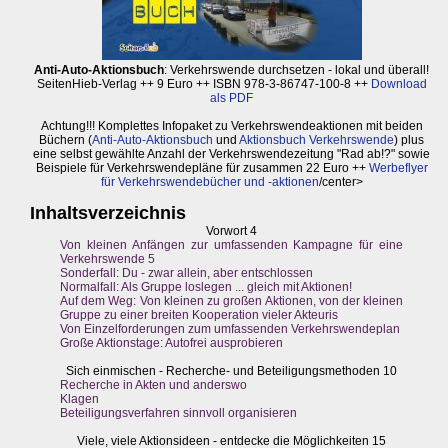
Anti-Auto-Aktionsbuch
: Verkehrswende durchsetzen - lokal und überall!
SeitenHieb-Verlag ++ 9 Euro ++ ISBN 978-3-86747-100-8 ++
Download
als PDF
Achtung!!! Komplettes Infopaket zu Verkehrswendeaktionen mit beiden
Büchern (
Anti-Auto-Aktionsbuch
und
Aktionsbuch Verkehrswende
) plus
eine selbst gewählte Anzahl der Verkehrswendezeitung "Rad ab!?" sowie
Beispiele für Verkehrswendepläne für zusammen 22 Euro ++
Werbeflyer
für Verkehrswendebücher und -aktionen
/center>
Inhaltsverzeichnis
Vorwort 4
Von kleinen Anfängen zur umfassenden Kampagne für eine
Verkehrswende 5
Sonderfall: Du - zwar allein, aber entschlossen
Normalfall: Als Gruppe loslegen ... gleich mit Aktionen!
Auf dem Weg: Von kleinen zu großen Aktionen, von der kleinen
Gruppe zu einer breiten Kooperation vieler Akteuris
Von Einzelforderungen zum umfassenden Verkehrswendeplan
Große Aktionstage: Autofrei ausprobieren
Sich einmischen - Recherche- und Beteiligungsmethoden 10
Recherche in Akten und anderswo
Klagen
Beteiligungsverfahren sinnvoll organisieren
Viele, viele Aktionsideen - entdecke die Möglichkeiten 15