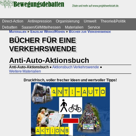
Direct-Action
Antirepression
Organisierung
Umwelt
Theorie&Politik
Debatten
Saasen/GI/Mittelhessen
Materialien
Service
Materialien
»
Einzelne Werke/Reihen
»
Bücher zur Verkehrswende
BÜCHER FÜR EINE
VERKEHRSWENDE
Anti-Auto-Aktionsbuch
Anti-Auto-Aktionsbuch
●
Aktionsbuch Verkehrswende
●
Weitere Materialien
Druckfrisch, voller frecher Ideen und wertvoller Tipps!