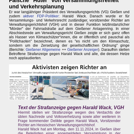
Falsche "Hüter" von Versammlungsfreiheit
und Verkehrsplanung
Er war langjähriger Präsident des Verwaltungsgerichts (VG) Gießen und
zudem
aktiver FDP-Politiker
: Harald Wack. Danach wurde er für
Versammlungs- und Verkehrsrecht zuständiger, vorsitzender Richter am
Verwaltungsgerichtshof (VGH) und in dieser Funktion letztinstanzlicher
"Mörder" der Fahrradstraße auf dem Gießener Anlagenring. In einer
Abschiedsrede am Verwaltungsgericht Gießen zeigte er sich ganz offen
als Hasser von Klimaschützer*innen, die er öffentlich und pauschal als
"Politchaoten" bezeichnet, denen es "es nicht um den Klimaschutz,
sondern um die Zersetzung der gesellschaftlichen Ordnung" ginge
(Berichte:
Gießener Allgemeine
++
Gießener Anzeiger
). Daraufhin stellen
Betroffene Strafanzeige gegen Harald Wack und alle, die dessen Hetze
noch applaudierten.
Text der Strafanzeige gegen Harald Wack, VGH
Hiermit stellen wir Strafanzeige wegen des Verdachts der
üblen Nachrede und Volksverhetzung sowie aller weiteren in
Frage kommender Delikte gegen Harald Wack, Vorsitzender
Richter am Hessischen Verwaltungsgerichtshof.
Harald Wack hat am Montag, den 11.11.2024, in Gießen über
die Beteiligten einer angemeldeten Versammlung in der