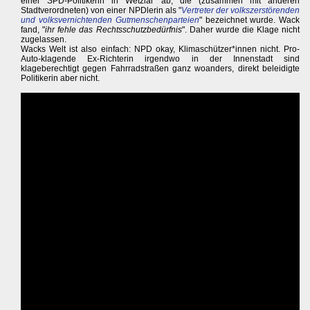
einer SPD-Politikerin in Wetzlar ab, die (zusammen mit anderen
Stadtverordneten) von einer NPDlerin als "
Vertreter der volkszerstörenden
und volksvernichtenden Gutmenschenparteien
" bezeichnet wurde. Wack
fand, "
ihr fehle das Rechtsschutzbedürfnis
". Daher wurde die Klage nicht
zugelassen.
Wacks Welt ist also einfach: NPD okay, Klimaschützer*innen nicht. Pro-
Auto-klagende Ex-Richterin irgendwo in der Innenstadt sind
klageberechtigt gegen Fahrradstraßen ganz woanders, direkt beleidigte
Politikerin aber nicht.