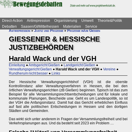
Direct-Action
Antirepression
Organisierung
Umwelt
Theorie&Politik
Debatten
Saasen/GI/Mittelhessen
Materialien
Service
Antirepression
»
Justiz und Prozesse
»
Prozesse in/um Gießen
GIESSENER & HESSISCHE
JUSTIZBEHÖRDEN
Harald Wack und der VGH
Einleitung
●
Amtsgericht Gießen
●
Landgericht Gießen
●
Verwaltungsgericht Gießen
●
Harald Wack und der VGH
●
Vereine
●
Rundherum nicht besser
●
Links
Der Hessische Verwaltungsgerichtshof (VGH) ist die oberste
Kontrollinstanz aller Verwaltungsverfahren in Hessen, die bei den
örtlichen Verwaltungsgerichten (zB Gießen) beginnen. Typisch ist das zum
Beispiel für alle Versammlungsrechtsentscheidungen und für lokale und
kommunale Planungen, Bescheide usw. Geht es um Landespolitik, so ist
der VGH die Anfangsinstanz. Damit hat das Gericht erheblichen Einfluss
auf fast alle politischen Entscheidungen in Hessen und den dortigen
Städten und Gemeinden.
Das wirkt sich unter anderem in Fragen der Versammlungsfreiheit und bei
Verkehrsplanungen aus. Und da besteht seit 2023 ein Problem ....