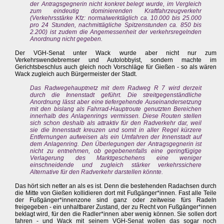
der Antragsgegnerin nicht konkret belegt wurde, im Vergleich
zum eindeutig dominierenden Kraftfahrzeugverkehr
(Verkehrsstärke Kfz: normalwerktäglich ca. 10.000 bis 25.000
pro 24 Stunden, nachmittägliche Spitzenstunden ca. 850 bis
2.200) ist zudem die Angemessenheit der verkehrsregelnden
Anordnung nicht gegeben.
Der VGH-Senat unter Wack wurde aber nicht nur zum
Verkehrswendebremser und Autolobbyist, sondern machte im
Gerichtsbeschlus auch gleich noch Vorschläge für Gießen - so als wären
Wack zugleich auch Bürgermeister der Stadt.
Das Radwegehauptnetz mit dem Radweg R 7 wird derzeit
durch die Innenstadt geführt. Die streitgegenständliche
Anordnung lässt aber eine tiefergehende Auseinandersetzung
mit den bislang als Fahrrad-Hauptroute genutzten Bereichen
innerhalb des Anlagenrings vermissen. Diese Routen stellen
sich schon deshalb als attraktiv für den Radverkehr dar, weil
sie die Innenstadt kreuzen und somit in aller Regel kürzere
Entfernungen aufweisen als ein Umfahren der Innenstadt auf
dem Anlagenring. Den Überlegungen der Antragsgegnerin ist
nicht zu entnehmen, ob gegebenenfalls eine geringfügige
Verlagerung des Marktgeschehens eine weniger
einschneidende und zugleich stärker verkehrssichere
Alternative für den Radverkehr darstellen könnte.
Das hört sich netter an als es ist. Denn die bestehenden Radachsen durch
die Mitte von Gießen kollidieren dort mit Fußgänger*innen. Fast alle Teile
der Fußgänger*innenzone sind ganz oder zeitweise fürs Radeln
freigegeben - ein unhaltbarer Zustand, der zu Recht von Fußgänger*innen
beklagt wird, für den die Radler*innen aber wenig können. Sie sollen dort
fahren - und Wack mit seinem VGH-Senat wollen das sogar noch