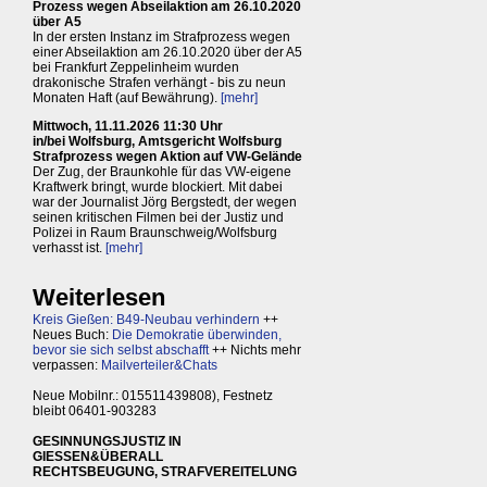
Prozess wegen Abseilaktion am 26.10.2020
über A5
In der ersten Instanz im Strafprozess wegen
einer Abseilaktion am 26.10.2020 über der A5
bei Frankfurt Zeppelinheim wurden
drakonische Strafen verhängt - bis zu neun
Monaten Haft (auf Bewährung).
[mehr]
Mittwoch, 11.11.2026 11:30 Uhr
in/bei Wolfsburg, Amtsgericht Wolfsburg
Strafprozess wegen Aktion auf VW-Gelände
Der Zug, der Braunkohle für das VW-eigene
Kraftwerk bringt, wurde blockiert. Mit dabei
war der Journalist Jörg Bergstedt, der wegen
seinen kritischen Filmen bei der Justiz und
Polizei in Raum Braunschweig/Wolfsburg
verhasst ist.
[mehr]
Weiterlesen
Kreis Gießen: B49-Neubau verhindern
++
Neues Buch:
Die Demokratie überwinden,
bevor sie sich selbst abschafft
++ Nichts mehr
verpassen:
Mailverteiler&Chats
Neue Mobilnr.: 015511439808), Festnetz
bleibt 06401-903283
GESINNUNGSJUSTIZ IN
GIESSEN&ÜBERALL
RECHTSBEUGUNG, STRAFVEREITELUNG
...