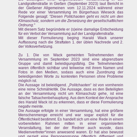
Landgrafenstraße in Gießen (September 2023) laut Bericht in
der Gießener Allgemeinen vom 12.11.2024 während einer
Rede vor einer Versammlung im Bürgerhaus Wieseck das
Folgende gesagt: "
Diesen Politchaoten geht es nicht um den
Klimaschutz, sondern um die Zersetzung der gesellschaftlichen
Ordnung.
"
Mit diesem Satz begründete er (s)eine damalige Entscheidung
für ein Verbot der Versammlung auf der Landgrafenstraße.
Mit dieser Formulierung beging Harald Wack unserer
Auffassung nach die Straftaten 1. der üblen Nachrede und 2.
der Volksverhetzung.
Zu 1. Die von Wack gemeinten Teilnehmenden der
Versammlung im September 2023 sind eine abgrenzbare
Gruppe und damit beleidigungsfähig. Die Teilnehmenden
waren öffentlich sichtbar und teilweise mit ihrem Namen und
Fotos in den Medien, sodass auch eine Zuordnung der
beleidigenden Worte zu konkreten Personen ohne Probleme
möglich ist.
Die Aussage ist beleidigend. „Politchaoten“ ist von vornherein
eine reine Schmähkritik. Die Aussage, dass es den Beteiligten
an der Versammlung nicht um Klimaschutz gehe, ist eine
falsche Tatsachenbehauptung. Aus dem Kontext der Ansprache
des Harald Wack ist zu erkennen, dass er diese Formulierung
negativ meinte.
Die Aussage erfolgte in einer Versammlung, hat eine größere
Menschenmenge erreicht und war sogar explizit für die
Öffentlichkeit bestimmt. Es handelt sich um eine Rede in einem
vorbereiteten Rahmen mitten in einer organisierten
Veranstaltung, bei der der Redner auch wusste, dass
Medienvertreter*innen anwesend waren. Er hat also bewusst
und gezielt eine Personengruppe öffentlich diffamiert und