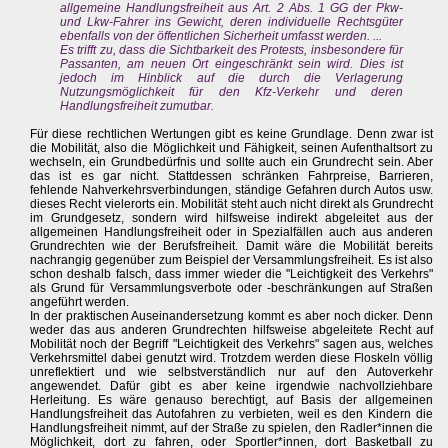
allgemeine Handlungsfreiheit aus Art. 2 Abs. 1 GG der Pkw-
und Lkw-Fahrer ins Gewicht, deren individuelle Rechtsgüter
ebenfalls von der öffentlichen Sicherheit umfasst werden. ...
Es trifft zu, dass die Sichtbarkeit des Protests, insbesondere für
Passanten, am neuen Ort eingeschränkt sein wird. Dies ist
jedoch im Hinblick auf die durch die Verlagerung
Nutzungsmöglichkeit für den Kfz-Verkehr und deren
Handlungsfreiheit zumutbar.
Für diese rechtlichen Wertungen gibt es keine Grundlage. Denn zwar ist
die Mobilität, also die Möglichkeit und Fähigkeit, seinen Aufenthaltsort zu
wechseln, ein Grundbedürfnis und sollte auch ein Grundrecht sein. Aber
das ist es gar nicht. Stattdessen schränken Fahrpreise, Barrieren,
fehlende Nahverkehrsverbindungen, ständige Gefahren durch Autos usw.
dieses Recht vielerorts ein. Mobilität steht auch nicht direkt als Grundrecht
im Grundgesetz, sondern wird hilfsweise indirekt abgeleitet aus der
allgemeinen Handlungsfreiheit oder in Spezialfällen auch aus anderen
Grundrechten wie der Berufsfreiheit. Damit wäre die Mobilität bereits
nachrangig gegenüber zum Beispiel der Versammlungsfreiheit. Es ist also
schon deshalb falsch, dass immer wieder die "Leichtigkeit des Verkehrs"
als Grund für Versammlungsverbote oder -beschränkungen auf Straßen
angeführt werden.
In der praktischen Auseinandersetzung kommt es aber noch dicker. Denn
weder das aus anderen Grundrechten hilfsweise abgeleitete Recht auf
Mobilität noch der Begriff "Leichtigkeit des Verkehrs" sagen aus, welches
Verkehrsmittel dabei genutzt wird. Trotzdem werden diese Floskeln völlig
unreflektiert und wie selbstverständlich nur auf den Autoverkehr
angewendet. Dafür gibt es aber keine irgendwie nachvollziehbare
Herleitung. Es wäre genauso berechtigt, auf Basis der allgemeinen
Handlungsfreiheit das Autofahren zu verbieten, weil es den Kindern die
Handlungsfreiheit nimmt, auf der Straße zu spielen, den Radler*innen die
Möglichkeit, dort zu fahren, oder Sportler*innen, dort Basketball zu