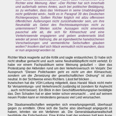
Richter eine Meinung. Aber: »Der Richter hat sich innerhalb
und außerhalb seines Amtes, auch bei politischer Betätigung,
so zu verhalten, dass das Vertrauen in seine Unabhängigkeit
nicht gefährdet wird«, heißt es in Paragraf 39 des Deutschen
Richtergesetzes. Sollten Richter folglich mit allzu offensiven
öffentlichen Äußerungen nicht zurückhaltender sein, um ihre
Neutralität als Gebot des Rechtsstaatsprinzips nicht zu
unterminieren? Werten solche Aussagen nicht einerseits
pauschal alle ab, die sich für Klimaschutz und eine
Verkehrswende engagieren und geben andererseits bloß
wieder all jenen Nahrung, die an irgendwelche hanebüchenen
Verschwörungen und vermeintliche Seilschaften glauben
wollen? Insofern darf sich Wack vermutlich nicht wundern, dass
er nun angezeigt worden ist.
Richter Wack reagierte auf die Kritik und sagte erstaunliches: Er habe sich
nicht strafbar gemacht und auch seine Neutralitätspflicht nicht verletzt. Er
habe vor einem Fachpublikum seine Meinung geäußert – über das
Protestcamp der Aktivisten rund um den Verkehrsversuch im Vorjahr. Der
Ausspruch "
Diesen Politchaoten geht es nicht um den Klimaschutz,
sondern um die Zersetzung der gesellschaftlichen Ordnung
" ist also
neutral. In der Sichtweise eines Richters. Lässt tief blicken ...
Inzwischen hat die VGH-Leitung mitgeteilt, dass Harald Wack nicht mehr
für Versammlungs- und Verkehrsrecht zuständig ist (sondern für Asylrecht
... auch nicht besser). Ein Blick in den Geschäftsverteilungsplan bestätigte
das. Den Schaden hat er aber leider schon verursacht ... und auf seinem
neuen Posten kann er mindestens genauso viel Leid verursachen.
Die Staatsanwaltschaften weigerten sich erwartungsgemäß, überhaupt
gegen zu ermitteln. Ohne sich die Sache also überhaupt angeguckt zu
haben, lehnten sie ein Verfahren ab. Die Generalstaatsanwaltschaft
bestätigte die Entscheidung. Eine Krähe hakt der anderen halt kein Auge