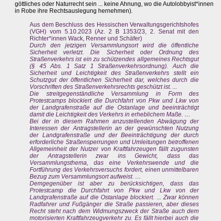
göttliches oder Naturrecht sein ... keine Ahnung, wo die Autolobbyist*innen
in Robe ihre Rechtsauslegung hernehmen).
Aus dem Beschluss des Hessischen Verwaltungsgerichtshofes
(VGH) vom 5.10.2023 (Az. 2 B 1353/23, 2. Senat mit den
Richter*innen Wack, Renner und Schäfer)
Durch den jetzigen Versammlungsort wird die öffentliche
Sicherheit verletzt. Die Sicherheit oder Ordnung des
Straßenverkehrs ist ein zu schützendes allgemeines Rechtsgut
(§ 45 Abs. 1 Satz 1 Straßenverkehrsordnung). Auch die
Sicherheit und Leichtigkeit des Straßenverkehrs stellt ein
Schutzgut der öffentlichen Sicherheit dar, welches durch die
Vorschriften des Straßenverkehrsrechts geschützt ist. ...
Die streitgegenständliche Versammlung in Form des
Protestcamps blockiert die Durchfahrt von Pkw und Lkw von
der Landgrafenstraße auf die Ostanlage und beeinträchtigt
damit die Leichtigkeit des Verkehrs in erheblichem Maße. …
Bei der in diesem Rahmen anzustellenden Abwägung der
Interessen der Antragstellerin an der gewünschten Nutzung
der Landgrafenstraße und der Beeinträchtigung der durch
erforderliche Straßensperrungen und Umleitungen betroffenen
Allgemeinheit der Nutzer von Kraftfahrzeugen fällt zugunsten
der Antragstellerin zwar ins Gewicht, dass das
Versammlungsthema, das eine Verkehrswende und die
Fortführung des Verkehrsversuchs fordert, einen unmittelbaren
Bezug zum Versammlungsort aufweist. …
Demgegenüber ist aber zu berücksichtigen, dass das
Protestcamp die Durchfahrt von Pkw und Lkw von der
Landgrafenstraße auf die Ostanlage blockiert. ... Zwar können
Radfahrer und Fußgänger die Straße passieren, aber dieses
Recht steht nach dem Widmungszweck der Straße auch dem
motorisierten Kraftfahrzeugverkehr zu. Es fällt hierbei auch die