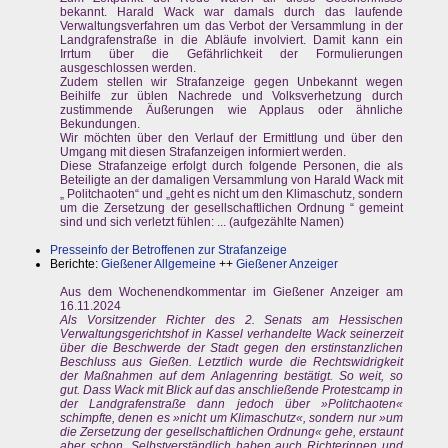
bekannt. Harald Wack war damals durch das laufende
Verwaltungsverfahren um das Verbot der Versammlung in der
Landgrafenstraße in die Abläufe involviert. Damit kann ein
Irrtum über die Gefährlichkeit der Formulierungen
ausgeschlossen werden.
Zudem stellen wir Strafanzeige gegen Unbekannt wegen
Beihilfe zur üblen Nachrede und Volksverhetzung durch
zustimmende Äußerungen wie Applaus oder ähnliche
Bekundungen.
Wir möchten über den Verlauf der Ermittlung und über den
Umgang mit diesen Strafanzeigen informiert werden.
Diese Strafanzeige erfolgt durch folgende Personen, die als
Beteiligte an der damaligen Versammlung von Harald Wack mit
„ Politchaoten“ und „geht es nicht um den Klimaschutz, sondern
um die Zersetzung der gesellschaftlichen Ordnung “ gemeint
sind und sich verletzt fühlen: ... (aufgezählte Namen)
Presseinfo der Betroffenen zur Strafanzeige
Berichte:
Gießener Allgemeine
++
Gießener Anzeiger
Aus dem Wochenendkommentar im Gießener Anzeiger am
16.11.2024
Als Vorsitzender Richter des 2. Senats am Hessischen
Verwaltungsgerichtshof in Kassel verhandelte Wack seinerzeit
über die Beschwerde der Stadt gegen den erstinstanzlichen
Beschluss aus Gießen. Letztlich wurde die Rechtswidrigkeit
der Maßnahmen auf dem Anlagenring bestätigt. So weit, so
gut. Dass Wack mit Blick auf das anschließende Protestcamp in
der Landgrafenstraße dann jedoch über »Politchaoten«
schimpfte, denen es »nicht um Klimaschutz«, sondern nur »um
die Zersetzung der gesellschaftlichen Ordnung« gehe, erstaunt
aber schon. Selbstverständlich haben auch Richterinnen und