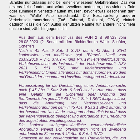
Schilder nur zulässig sind bei einer erwiesenen Gefahrenlage. Das war
erstens frei erfunden und würde zweitens bedeuten, dass sich erst Tote
oder zumindest Verletzte häufen müssen, bevor etwas geschehen darf,
was die "Waffe" Auto einschränkt. Die Beschränkung anderer
Verkehrsteilnehmer*innen (Fuß, Fahrrad, Rollstuhl, ÖPNV) einfach
dadurch, dass die von Autos genutzten Räume für andere nicht mehr
nutzbar sind, zählt hingegen nicht ...
Aus dem aus dem Beschluss des VGH 2 B 987/23 vom
29.08.2023 (2. Senat mit den Richter*innen Wack, Schäfer,
Scheffer)
Nach § 45 Abs. 9 Satz 1 StVO, der § 45 Abs. 1 StVO
konkretisiert und modifiziert (vgl. BVerwG, Urteil vom
23.09.2010 – 3 C 37/09 –, juris Rn. 19; Fellenberg/Gausing,
Verkehrsversuche als Instrument der Verkehrswende?, NZV
2021, S. 551, 552) sind Verkehrszeichen und
Verkehrseinrichtungen allerdings nur dort anzuordnen, wo dies
auf Grund der besonderen Umstände zwingend erforderlich ist.
...
Voraussetzung für die Durchführung eines Verkehrsversuchs
nach § 45 Abs. 1 Satz 2 Nr. 6 StVO ist also zum einen, dass
eine Gefahr für die Sicherheit oder Ordnung des
Straßenverkehrs gemäß § 45 Abs. 1 Satz 1 StVO festgestellt ist,
dass die Anordnung von Verkehrszeichen und
Verkehrsanordnungen gem. § 45 Abs. 9 Satz 1 StVO auf Grund
der besonderen Umstände zwingend erforderlich ist und dass
der Verkehrsversuch geeignet und erforderlich zur Erreichung
des angestrebten Ermittlungsziels ist. ...
Die konkrete streitgegenständliche verkehrsbehördliche
Anordnung erweist sich offensichtlich nicht als zwingend
erforderlich im Sinne von § 45 Abs. 9 Satz 1 StVO. ...
Gemessen an der Verkehrsdichte des Radverkehrs, die von