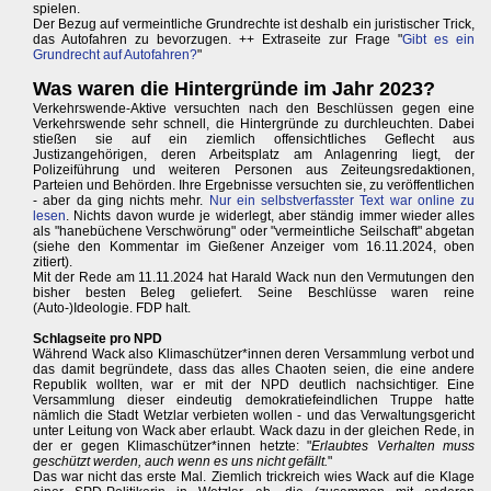
spielen.
Der Bezug auf vermeintliche Grundrechte ist deshalb ein juristischer Trick,
das Autofahren zu bevorzugen. ++ Extraseite zur Frage "
Gibt es ein
Grundrecht auf Autofahren?
"
Was waren die Hintergründe im Jahr 2023?
Verkehrswende-Aktive versuchten nach den Beschlüssen gegen eine
Verkehrswende sehr schnell, die Hintergründe zu durchleuchten. Dabei
stießen sie auf ein ziemlich offensichtliches Geflecht aus
Justizangehörigen, deren Arbeitsplatz am Anlagenring liegt, der
Polizeiführung und weiteren Personen aus Zeiteungsredaktionen,
Parteien und Behörden. Ihre Ergebnisse versuchten sie, zu veröffentlichen
- aber da ging nichts mehr.
Nur ein selbstverfasster Text war online zu
lesen
. Nichts davon wurde je widerlegt, aber ständig immer wieder alles
als "hanebüchene Verschwörung" oder "vermeintliche Seilschaft" abgetan
(siehe den Kommentar im Gießener Anzeiger vom 16.11.2024, oben
zitiert).
Mit der Rede am 11.11.2024 hat Harald Wack nun den Vermutungen den
bisher besten Beleg geliefert. Seine Beschlüsse waren reine
(Auto-)Ideologie. FDP halt.
Schlagseite pro NPD
Während Wack also Klimaschützer*innen deren Versammlung verbot und
das damit begründete, dass das alles Chaoten seien, die eine andere
Republik wollten, war er mit der NPD deutlich nachsichtiger. Eine
Versammlung dieser eindeutig demokratiefeindlichen Truppe hatte
nämlich die Stadt Wetzlar verbieten wollen - und das Verwaltungsgericht
unter Leitung von Wack aber erlaubt. Wack dazu in der gleichen Rede, in
der er gegen Klimaschützer*innen hetzte: "
Erlaubtes Verhalten muss
geschützt werden, auch wenn es uns nicht gefällt.
"
Das war nicht das erste Mal. Ziemlich trickreich wies Wack auf die Klage