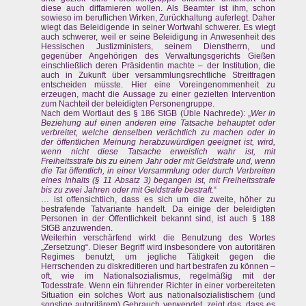
diese auch diffamieren wollen. Als Beamter ist ihm, schon
sowieso im beruflichen Wirken, Zurückhaltung auferlegt. Daher
wiegt das Beleidigende in seiner Wortwahl schwerer. Es wiegt
auch schwerer, weil er seine Beleidigung in Anwesenheit des
Hessischen Justizministers, seinem Dienstherrn, und
gegenüber Angehörigen des Verwaltungsgerichts Gießen
einschließlich deren Präsidentin machte – der Institution, die
auch in Zukunft über versammlungsrechtliche Streitfragen
entscheiden müsste. Hier eine Voreingenommenheit zu
erzeugen, macht die Aussage zu einer gezielten Intervention
zum Nachteil der beleidigten Personengruppe.
Nach dem Wortlaut des § 186 StGB (Üble Nachrede): „
Wer in
Beziehung auf einen anderen eine Tatsache behauptet oder
verbreitet, welche denselben verächtlich zu machen oder in
der öffentlichen Meinung herabzuwürdigen geeignet ist, wird,
wenn nicht diese Tatsache erweislich wahr ist, mit
Freiheitsstrafe bis zu einem Jahr oder mit Geldstrafe und, wenn
die Tat öffentlich, in einer Versammlung oder durch Verbreiten
eines Inhalts (§ 11 Absatz 3) begangen ist, mit Freiheitsstrafe
bis zu zwei Jahren oder mit Geldstrafe bestraft.
“
… ist offensichtlich, dass es sich um die zweite, höher zu
bestrafende Tatvariante handelt. Da einige der beleidigten
Personen in der Öffentlichkeit bekannt sind, ist auch § 188
StGB anzuwenden.
Weiterhin verschärfend wirkt die Benutzung des Wortes
„Zersetzung“. Dieser Begriff wird insbesondere von autoritären
Regimes benutzt, um jegliche Tätigkeit gegen die
Herrschenden zu diskreditieren und hart bestrafen zu können –
oft, wie im Nationalsozialismus, regelmäßig mit der
Todesstrafe. Wenn ein führender Richter in einer vorbereiteten
Situation ein solches Wort aus nationalsozialistischem (und
sonstige autoritärem) Gebrauch verwendet, zeigt das, dass es