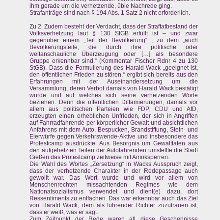
ihm gerade um die verhetzende, üble Nachrede ging.
Strafanträge sind nach § 194 Abs. 1 Satz 2 nicht erforderlich.
Zu 2. Zudem besteht der Verdacht, dass der Straftatbestand der
Volksverhetzung laut § 130 StGB erfüllt ist – und zwar
gegenüber einem „Teil der Bevölkerung“ , zu dem „auch
Bevölkerungsteile, die durch ihre politische oder
weltanschauliche Überzeugung oder […] als besondere
Gruppe erkennbar sind.“ (Kommentar Fischer Rdnr 4 zu 130
StGB). Dass die Formulierung des Harald Wack „geeignet ist,
den öffentlichen Frieden zu stören,“ ergibt sich bereits aus den
Erfahrungen mit der Auseinandersetzung um die
Versammlung, deren Verbot damals von Harald Wack bestätigt
wurde und auf welches sich seine verhetzenden Worte
beziehen. Denn die öffentlichen Diffamierungen, damals vor
allem aus politischen Parteien wie FDP, CDU und AfD,
erzeugten einen erheblichen Unfrieden, der sich in Angriffen
auf Fahrradfahrende per körperlicher Gewalt und absichtlichen
Anfahrens mit dem Auto, Bespucken, Brandstiftung, Stein- und
Eierwürfe gegen Verkehrswende-Aktive und insbesondere das
Protestcamp ausdrückte. Aus Besorgnis um Gewalttaten aus
den aufgehetzten Teilen der Autofahrenden umstellte die Stadt
Gießen das Protestcamp zeitweise mit Amoksperren.
Die Wahl des Wortes „Zersetzung“ in Wacks Ausspruch zeigt,
dass der verhetzende Charakter in der Redepassage auch
gewollt war. Das Wort wurde und wird vor allem von
Menschenrechten missachtenden Regimes wie dem
Nationalsozialismus verwendet und dient(e) dazu, dort
Ressentiments zu entfachen. Das war erkennbar auch das Ziel
von Harald Wack, dem als führender Richter zuzutrauen ist,
dass er weiß, was er sagt.
Zum Zeitpunkt der Rede waren all diese Geschehnisse