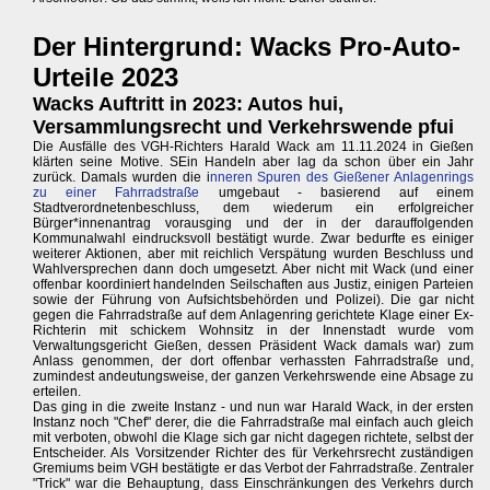
Der Hintergrund: Wacks Pro-Auto-
Urteile 2023
Wacks Auftritt in 2023: Autos hui,
Versammlungsrecht und Verkehrswende pfui
Die Ausfälle des VGH-Richters Harald Wack am 11.11.2024 in Gießen
klärten seine Motive. SEin Handeln aber lag da schon über ein Jahr
zurück. Damals wurden die i
nneren Spuren des Gießener Anlagenrings
zu einer Fahrradstraße
umgebaut - basierend auf einem
Stadtverordnetenbeschluss, dem wiederum ein erfolgreicher
Bürger*innenantrag vorausging und der in der darauffolgenden
Kommunalwahl eindrucksvoll bestätigt wurde. Zwar bedurfte es einiger
weiterer Aktionen, aber mit reichlich Verspätung wurden Beschluss und
Wahlversprechen dann doch umgesetzt. Aber nicht mit Wack (und einer
offenbar koordiniert handelnden Seilschaften aus Justiz, einigen Parteien
sowie der Führung von Aufsichtsbehörden und Polizei). Die gar nicht
gegen die Fahrradstraße auf dem Anlagenring gerichtete Klage einer Ex-
Richterin mit schickem Wohnsitz in der Innenstadt wurde vom
Verwaltungsgericht Gießen, dessen Präsident Wack damals war) zum
Anlass genommen, der dort offenbar verhassten Fahrradstraße und,
zumindest andeutungsweise, der ganzen Verkehrswende eine Absage zu
erteilen.
Das ging in die zweite Instanz - und nun war Harald Wack, in der ersten
Instanz noch "Chef" derer, die die Fahrradstraße mal einfach auch gleich
mit verboten, obwohl die Klage sich gar nicht dagegen richtete, selbst der
Entscheider. Als Vorsitzender Richter des für Verkehrsrecht zuständigen
Gremiums beim VGH bestätigte er das Verbot der Fahrradstraße. Zentraler
"Trick" war die Behauptung, dass Einschränkungen des Verkehrs durch