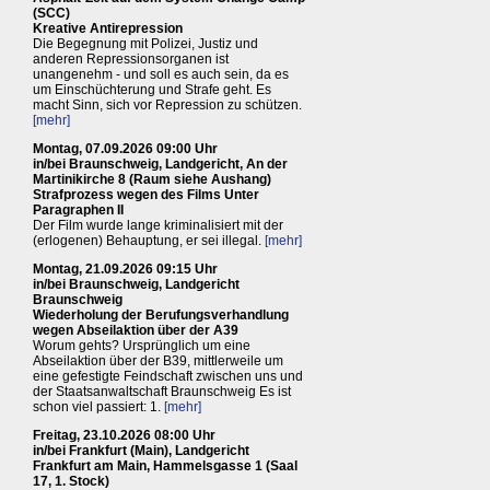
(SCC)
Kreative Antirepression
Die Begegnung mit Polizei, Justiz und
anderen Repressionsorganen ist
unangenehm - und soll es auch sein, da es
um Einschüchterung und Strafe geht. Es
macht Sinn, sich vor Repression zu schützen.
[mehr]
Montag, 07.09.2026 09:00 Uhr
in/bei Braunschweig, Landgericht, An der
Martinikirche 8 (Raum siehe Aushang)
Strafprozess wegen des Films Unter
Paragraphen II
Der Film wurde lange kriminalisiert mit der
(erlogenen) Behauptung, er sei illegal.
[mehr]
Montag, 21.09.2026 09:15 Uhr
in/bei Braunschweig, Landgericht
Braunschweig
Wiederholung der Berufungsverhandlung
wegen Abseilaktion über der A39
Worum gehts? Ursprünglich um eine
Abseilaktion über der B39, mittlerweile um
eine gefestigte Feindschaft zwischen uns und
der Staatsanwaltschaft Braunschweig Es ist
schon viel passiert: 1.
[mehr]
Freitag, 23.10.2026 08:00 Uhr
in/bei Frankfurt (Main), Landgericht
Frankfurt am Main, Hammelsgasse 1 (Saal
17, 1. Stock)