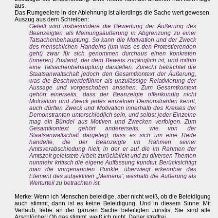
aus.
Das Rumgeeiere in der Ablehnung ist allerdings die Sache wert gewesen.
Auszug aus dem Schreiben:
Geteilt wird insbesondere die Bewertung der Äußerung des
Beanzeigten als Meinungsäußerung in Abgrenzung zu einer
Tatsachenbehauptung. So kann die Motivation und der Zweck
des menschlichen Handelns (um was es den Protestierenden
geht) zwar für sich genommen durchaus einen konkreten
(inneren) Zustand, der dem Beweis zugänglich ist, und mithin
eine Tatsachenbehauptung darstellen. Zurecht betrachtet die
Staatsanwaltschaft jedoch den Gesamtkontext der Äußerung,
was die Beschwerdeführer als unzulässige Relativierung der
Aussage und vorgeschoben ansehen. Zum Gesamtkontext
gehört einerseits, dass der Beanzeigte offenkundig nicht
Motivation und Zweck jedes einzelnen Demonstranten kennt;
auch dürften Zweck und Motivation innerhalb des Kreises der
Demonstranten unterschiedlich sein, und selbst jeder Einzelne
mag ein Bündel aus Motiven und Zwecken verfolgen. Zum
Gesamtkontext gehört andererseits, wie von der
Staatsanwaltschaft dargelegt, dass es sich um eine Rede
handelte, die der Beanzeigte im Rahmen seiner
Amtsverabschiedung hielt, in der er auf die im Rahmen der
Amtszeit geleistete Arbeit zurückblickt und zu diversen Themen
nunmehr kritisch die eigene Auffassung kundtut. Berücksichtigt
man die vorgenannten Punkte, überwiegt erkennbar das
Element des subjektiven „Meinens", weshalb die Äußerung als
Werturteil zu betrachten ist.
Merke: Wenn ich Menschen beleidige, aber nicht weiß, ob die Beleidigung
auch stimmt, dann ist es keine Beleidigung. Und in diesem Sinne: Mit
Verlaub, liebe an der ganzen Sache beteiligten Juristis, Sie sind alle
Arschlöcher! Ob das stimmt, weiß ich nicht. Daher straffrei.