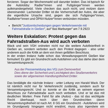
forcieren. Sogar der Wochenmarkt soll darunter leiden. Das ist typisch für
die Autolobby: Radler*innen und Fußgänger*innen werden
aufeinandergehetzt. Viele checken das auch nicht, und motzen dann
übereinander. Lachender Dritter ist die Vorherrschaft der Autos, die aber
die eigentliche Ursache sind, gegen die sich Fußgänger*innen,
Radfahrer*innen und ÖPNV-Nutzer*innen verbünden müssten.
Bericht "
Justizentscheidungen gegen Verkehrswende mit
Fahrradstraße in Gießen
", auf "das Marburger" am 7.9.2923
Weitere Eskalation: Protest gegen das
Fahrradstraßen-Aus wird auch verboten
Wack und sein VGH ordneten nicht nur die weitere Autofixiertheit in
Gießen an, sondern verboten auch den Protest dagegen - also unter
anderem auch die Kritik an dem von ihnen gefällten Beschluss.
In der ersten Instanz hatte schon das Verwaltungsgericht Gießen klar
formuliert: Es gibt ein Grundrecht aufs Autofahren und das stehe über dem
Versammlungsrecht.
Aus der
Pressemeldung des VG
) zum Demoverbot
Dies diene der Sicherheit und Leichtigkeit des Straßenverkehrs
sowie der allgemeinen Handlungsfreiheit Dritter.
Das bestätigte die nächste Instanz - unter Leitung von Harald Wack. Der
ist nämlich nicht nur für Verkehrsrecht zuständig, sondern auch für
Versammlungsrecht. Und so konnte er die Kritik an seinem eigenen
Beschluss zur Fahrradstraße auch noch verbieten. Und er tat das mit
deutlichen Worten: Freie Fahrt für alle (Autos) - das ist das wichtigste
Recht überhaupt, noch über den Grundrechten (denn
Versammlungsfreiheit ist nach Art. 8 GG ein Grundrecht - Autofahren wird
im Grundgesetz hingegen nicht erwähnt, muss also irgendwie ein