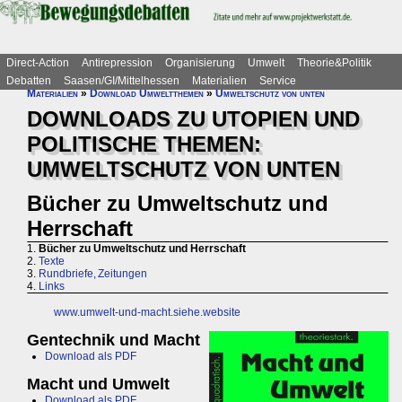
Direct-Action
Antirepression
Organisierung
Umwelt
Theorie&Politik
Debatten
Saasen/GI/Mittelhessen
Materialien
Service
Materialien
»
Download Umweltthemen
»
Umweltschutz von unten
DOWNLOADS ZU UTOPIEN UND
POLITISCHE THEMEN:
UMWELTSCHUTZ VON UNTEN
Bücher zu Umweltschutz und
Herrschaft
1.
Bücher zu Umweltschutz und Herrschaft
2.
Texte
3.
Rundbriefe, Zeitungen
4.
Links
www.umwelt-und-macht.siehe.website
Gentechnik und Macht
Download als PDF
Macht und Umwelt
Download als PDF