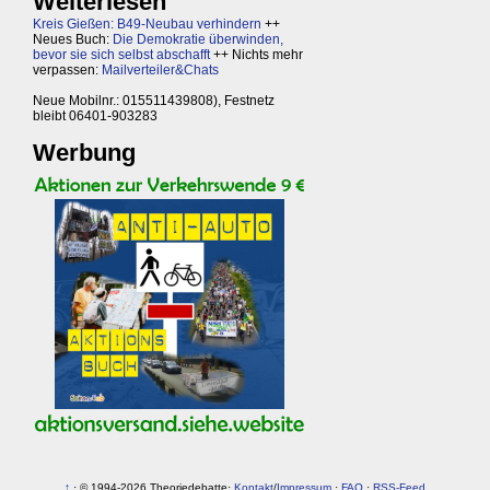
Weiterlesen
Kreis Gießen: B49-Neubau verhindern
++
Neues Buch:
Die Demokratie überwinden,
bevor sie sich selbst abschafft
++ Nichts mehr
verpassen:
Mailverteiler&Chats
Neue Mobilnr.: 015511439808), Festnetz
bleibt 06401-903283
Werbung
↑
· © 1994-2026 Theoriedebatte·
Kontakt
/
Impressum
·
FAQ
·
RSS-Feed