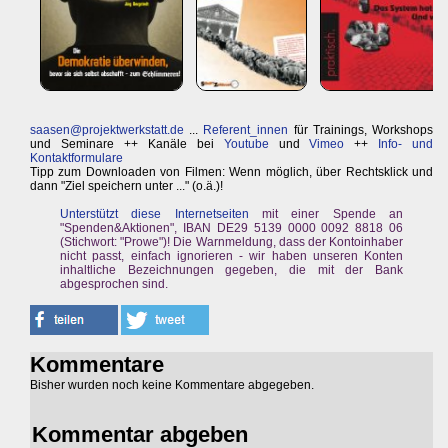
saasen@projektwerkstatt.de
...
Referent_innen
für Trainings, Workshops
und Seminare ++ Kanäle bei
Youtube
und
Vimeo
++
Info- und
Kontaktformulare
Tipp zum Downloaden von Filmen: Wenn möglich, über Rechtsklick und
dann "Ziel speichern unter ..." (o.ä.)!
Unterstützt diese Internetseiten
mit einer Spende an
"Spenden&Aktionen", IBAN DE29 5139 0000 0092 8818 06
(Stichwort: "Prowe")! Die Warnmeldung, dass der Kontoinhaber
nicht passt, einfach ignorieren - wir haben unseren Konten
inhaltliche Bezeichnungen gegeben, die mit der Bank
abgesprochen sind.
Kommentare
Bisher wurden noch keine Kommentare abgegeben.
Kommentar abgeben