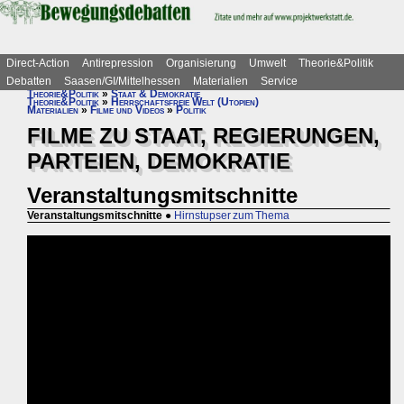
Direct-Action
Antirepression
Organisierung
Umwelt
Theorie&Politik
Debatten
Saasen/GI/Mittelhessen
Materialien
Service
Theorie&Politik
»
Staat & Demokratie
Theorie&Politik
»
Herrschaftsfreie Welt (Utopien)
Materialien
»
Filme und Videos
»
Politik
FILME ZU STAAT, REGIERUNGEN,
PARTEIEN, DEMOKRATIE
Veranstaltungsmitschnitte
Veranstaltungsmitschnitte
●
Hirnstupser zum Thema