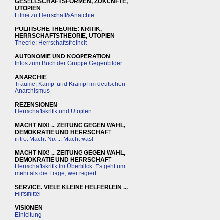
GESELLSCHAFTSFORMEN, ZUKÜNFTE,
UTOPIEN
Filme zu Herrschaft&Anarchie
POLITISCHE THEORIE: KRITIK,
HERRSCHAFTSTHEORIE, UTOPIEN
Theorie: Herrschaftsfreiheit
AUTONOMIE UND KOOPERATION
Infos zum Buch der Gruppe Gegenbilder
ANARCHIE
Träume, Kampf und Krampf im deutschen
Anarchismus
REZENSIONEN
Herrschaftskritik und Utopien
MACHT NIX! ... ZEITUNG GEGEN WAHL,
DEMOKRATIE UND HERRSCHAFT
intro: Macht Nix ... Macht was!
MACHT NIX! ... ZEITUNG GEGEN WAHL,
DEMOKRATIE UND HERRSCHAFT
Herrschaftskritik im Überblick: Es geht um
mehr als die Frage, wer regiert ...
SERVICE. VIELE KLEINE HELFERLEIN ...
Hilfsmittel
VISIONEN
Einleitung