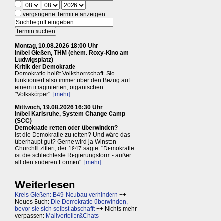
vergangene Termine anzeigen
Montag, 10.08.2026 18:00 Uhr
in/bei Gießen, THM (ehem. Roxy-Kino am
Ludwigsplatz)
Kritik der Demokratie
Demokratie heißt Volksherrschaft. Sie
funktioniert also immer über den Bezug auf
einem imaginierten, organischen
"Volkskörper".
[mehr]
Mittwoch, 19.08.2026 16:30 Uhr
in/bei Karlsruhe, System Change Camp
(SCC)
Demokratie retten oder überwinden?
Ist die Demokratie zu retten? Und wäre das
überhaupt gut? Gerne wird ja Winston
Churchill zitiert, der 1947 sagte: "Demokratie
ist die schlechteste Regierungsform - außer
all den anderen Formen".
[mehr]
Weiterlesen
Kreis Gießen: B49-Neubau verhindern
++
Neues Buch:
Die Demokratie überwinden,
bevor sie sich selbst abschafft
++ Nichts mehr
verpassen:
Mailverteiler&Chats