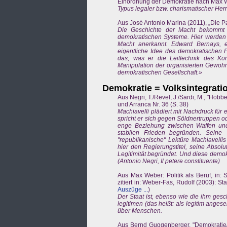
Einordnung der Demokratie nach Max Web
Typus legaler bzw. charismatischer Herr
Aus José Antonio Marina (2011), „Die P
Die Geschichte der Macht bekommt 
demokratischen Systeme. Hier werden 
Macht anerkannt. Edward Bernays, e
eigentliche Idee des demokratischen 
das, was er die Leittechnik des Ko
Manipulation der organisierten Gewohn
demokratischen Gesellschaft.»
Demokratie = Volksintegrati
Aus Negri, T./Revel, J./Sardi, M., "Hob
und Arranca Nr. 36 (S. 38)
Machiavelli plädiert mit Nachdruck für
spricht er sich gegen Söldnertruppen o
enge Beziehung zwischen Waffen und
stabilen Frieden begründen. Seine 
"republikanische" Lektüre Machiavellis
hier den Regierungstitel, seine Absolu
Legitimität begründet. Und diese demo
(Antonio Negri, Il petere constituente)
Aus Max Weber: Politik als Beruf, in:
zitiert in: Weber-Fas, Rudolf (2003): 
Auszüge ...
)
Der Staat ist, ebenso wie die ihm gesc
legitimen (das heißt: als legitim ange
über Menschen.
Aus Bernd Guggenberger, "Demokratie/D