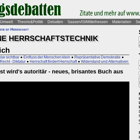
Umwelt
Theorie&Politik
Debatten
Saasen/GI/Mittelhessen
Materialien
Se
tie ist Herrschaft
INE HERRSCHAFTSTECHNIK
ich
lar sichtbar
●
Einfluss der Menschen klein
●
Repräsentative Demokratie
●
Recht - Diktatur
●
Herrschaft fördert Herrschaft
●
Widerstand und Alternativen
 wird's autoritär - neues, brisantes Buch aus