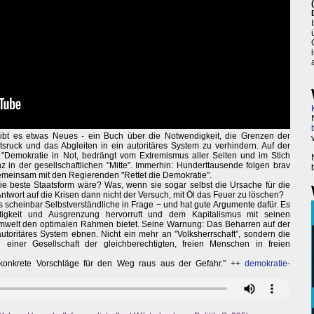
gibt es etwas Neues - ein Buch über die Notwendigkeit, die Grenzen der
ruck und das Abgleiten in ein autoritäres System zu verhindern. Auf der
 "Demokratie in Not, bedrängt vom Extremismus aller Seiten und im Stich
 in der gesellschaftlichen "Mitte". Immerhin: Hunderttausende folgen brav
emeinsam mit den Regierenden "Rettet die Demokratie".
e beste Staatsform wäre? Was, wenn sie sogar selbst die Ursache für die
wort auf die Krisen dann nicht der Versuch, mit Öl das Feuer zu löschen?
das scheinbar Selbstverständliche in Frage − und hat gute Argumente dafür. Es
tigkeit und Ausgrenzung hervorruft und dem Kapitalismus mit seinen
welt den optimalen Rahmen bietet. Seine Warnung: Das Beharren auf der
oritäres System ebnen. Nicht ein mehr an "Volksherrschaft", sondern die
einer Gesellschaft der gleichberechtigten, freien Menschen in freien
 konkrete Vorschläge für den Weg raus aus der Gefahr." ++
demokratie-