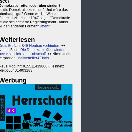
(SCC)
Demokratie retten oder überwinden?
Ist die Demokratie zu retten? Und wäre das
überhaupt gut? Gerne wird ja Winston
Churchill zitiert, der 1947 sagte: "Demokratie
ist die schlechteste Regierungsform - außer
all den anderen Formen".
[mehr]
Weiterlesen
Kreis Gießen: B49-Neubau verhindern
++
Neues Buch:
Die Demokratie überwinden,
bevor sie sich selbst abschafft
++ Nichts mehr
verpassen:
Mailverteiler&Chats
Neue Mobilnr.: 015511439808), Festnetz
bleibt 06401-903283
Werbung