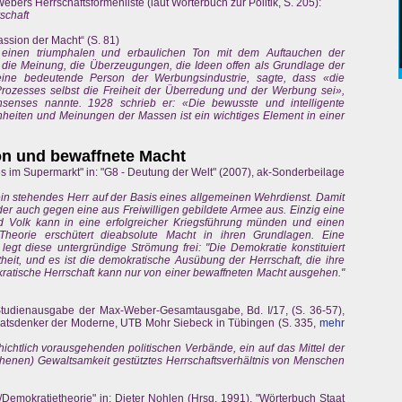
ers Herrschaftsformenliste (laut Wörterbuch zur Politik, S. 205):
schaft
assion der Macht“ (S. 81)
einen triumphalen und erbaulichen Ton mit dem Auftauchen der
die Meinung, die Überzeugungen, die Ideen offen als Grundlage der
ine bedeutende Person der Werbungsindustrie, sagte, dass «die
Prozesses selbst die Freiheit der Überredung und der Werbung sei»,
nsenses nannte. 1928 schrieb er: «Die bewusste und intelligente
heiten und Meinungen der Massen ist ein wichtiges Element in einer
on und bewaffnete Macht
bes im Supermarkt" in: "G8 - Deutung der Welt" (2007), ak-Sonderbeilage
 ein stehendes Herr auf der Basis eines allgemeinen Wehrdienst. Damit
der auch gegen eine aus Freiwilligen gebildete Armee aus. Einzig eine
 Volk kann in eine erfolgreicher Kriegsführung münden und einen
Theorie erschütert dieabsolute Macht in ihren Grundlagen. Eine
 legt diese untergründige Strömung frei: "Die Demokratie konstituiert
theit, und es ist die demokratische Ausübung der Herrschaft, die ihre
kratische Herrschaft kann nur von einer bewaffneten Macht ausgehen."
 Studienausgabe der Max-Weber-Gesamtausgabe, Bd. I/17, (S. 36-57),
Staatsdenker der Moderne, UTB Mohr Siebeck in Tübingen (S. 335,
mehr
hichtlich vorausgehenden politischen Verbände, ein auf das Mittel der
sehenen) Gewaltsamkeit gestütztes Herrschaftsverhältnis von Menschen
emokratietheorie" in: Dieter Nohlen (Hrsg. 1991), "Wörterbuch Staat