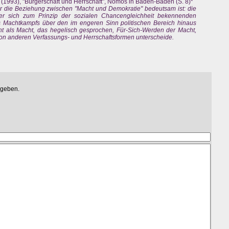
 (1993), "Bürgerschaft und Herrschaft", Nomos in Baden-Baden (S. 8)*
für die Beziehung zwischen "Macht und Demokratie" bedeutsam ist: die
er sich zum Prinzip der sozialen Chancengleichheit bekennenden
 Machtkampfs über den im engeren Sinn politischen Bereich hinaus
 als Macht, das hegelisch gesprochen, Für-Sich-Werden der Macht,
von anderen Verfassungs- und Herrschaftsformen unterscheide.
egeben.