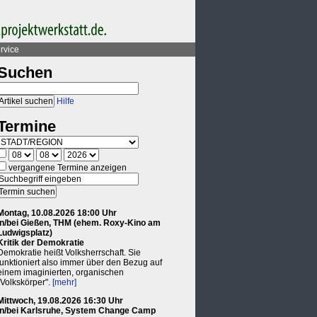
rvice
Suchen
Hilfe
Termine
vergangene Termine anzeigen
Montag, 10.08.2026 18:00 Uhr
in/bei Gießen, THM (ehem. Roxy-Kino am
Ludwigsplatz)
Kritik der Demokratie
Demokratie heißt Volksherrschaft. Sie
funktioniert also immer über den Bezug auf
einem imaginierten, organischen
"Volkskörper".
[mehr]
Mittwoch, 19.08.2026 16:30 Uhr
in/bei Karlsruhe, System Change Camp