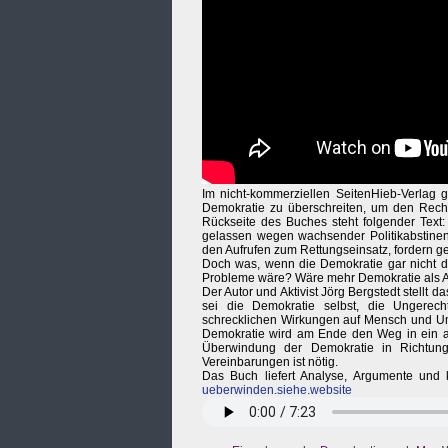
Im nicht-kommerziellen SeitenHieb-Verlag 
Demokratie zu überschreiten, um den Rechts
Rückseite des Buches steht folgender Text:
gelassen wegen wachsender Politikabstinenz
den Aufrufen zum Rettungseinsatz, fordern g
Doch was, wenn die Demokratie gar nicht di
Probleme wäre? Wäre mehr Demokratie als Ant
Der Autor und Aktivist Jörg Bergstedt stellt 
sei die Demokratie selbst, die Ungerech
schrecklichen Wirkungen auf Mensch und Um
Demokratie wird am Ende den Weg in ein aut
Überwindung der Demokratie in Richtung 
Vereinbarungen ist nötig.
Das Buch liefert Analyse, Argumente und
ueberwinden.siehe.website