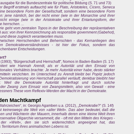
zausgabe für die Bundeszentrale für politische Bildung (S. 71 und 73)
 Begriff erstmals auftaucht) wie für Plato, Aristoteles, Cicero, Seneca
eine besondere Form der Gesellschaft, sondern eine besondere Form
ion: jene nämlich, bei der nicht einer (wie in der Monarchie und ihrer
icht einige (wie in der Aristokratie und ihrer Entartungsform, der
e herrschen. ...
eorie geht vom zentralen Topos in der Beschreibung der repräsentativen
) aus: von ihrer Kennzeichnung als responsible government (Gabehot),
t und diese zugleich verantworten muss.
z zwischen Herrschenden und Beherrschten - das Kernanliegen des
rten Demokratieverständnisses - ist hier der Fokus, sondern das
echenbarer Entscheidungen.
ert?
 (1993), "Bürgerschaft und Herrschaft", Nomos in Baden-Baden (S. 17)
ntiert wie Hannah Arendt, als er Autorität und den Einsatz von
onales Verhältnis brachte: Je mehr Autorität einer habe, desto stärker
tteln verzichten. Im Unterschied zu Arendt bleibt bei Popitz jedoch
Demokratisierung von Herrschaft parallel verläuft; denkbar bleibht hier
 Weil die Demokratie Autorität hinterfragt und durch solche
hr der Zwang zum Einsatz von Zwangsmitteln, also von Gewalt - eine
lessners These vom Reflexiv-Werden der Macht in der Demokratie.
 den Machtkampf
ahrzeichen“, in: Georgio Agamben u.a. (2012), „Demokratie?“ (S. 14f)
t keineswegs die Welt von »aller Welt«. Das aber bedeutet, daß die
en und Wächterin der Mauern, innerhalb deren eine kleine Welt ihren
servative Oligarchie versammelt, die - oft mit den Mitteln des Krieges -
er »Welt«, den sie sich widerrechtlich angeeignet hat, das
s Territorium ihres animalischen Lebens ist.