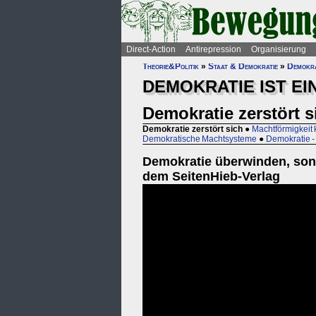
Direct-Action
Antirepression
Organisierung
Theorie&Politik
»
Staat & Demokratie
»
Demokra
DEMOKRATIE IST E
Demokratie zerstört s
Demokratie zerstört sich
●
Machtförmigkeit k
Demokratische Machtsysteme
●
Demokratie - 
Demokratie überwinden, sonst
dem SeitenHieb-Verlag