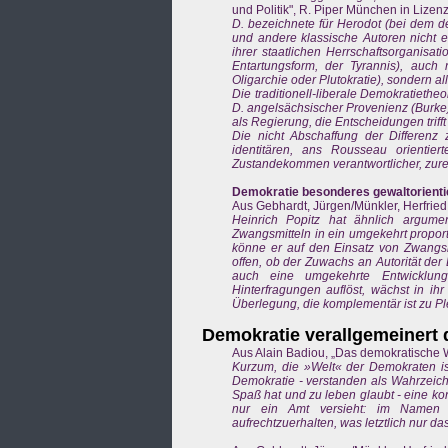
und Politik", R. Piper München in Lizen
D. bezeichnete für Herodot (bei dem der
und andere klassische Autoren nicht 
ihrer staatlichen Herrschaftsorganisat
Entartungsform, der Tyrannis), auch n
Oligarchie oder Plutokratie), sondern all
Die traditionell-liberale Demokratieth
D. angelsächsischer Provenienz (Burke
als Regierung, die Entscheidungen triff
Die nicht Abschaffung der Differen
identitären, ans Rousseau orientie
Zustandekommen verantwortlicher, zur
Demokratie besonderes gewaltorienti
Aus Gebhardt, Jürgen/Münkler, Herfried
Heinrich Popitz hat ähnlich argume
Zwangsmitteln in ein umgekehrt proporti
könne er auf den Einsatz von Zwangsmi
offen, ob der Zuwachs an Autorität der 
auch eine umgekehrte Entwicklung:
Hinterfragungen auflöst, wächst in i
Überlegung, die komplementär ist zu P
Demokratie verallgemeinert
Aus Alain Badiou, „Das demokratische W
Kurzum, die »Welt« der Demokraten is
Demokratie - verstanden als Wahrzeich
Spaß hat und zu leben glaubt - eine kon
nur ein Amt versieht: im Namen d
aufrechtzuerhalten, was letztlich nur da