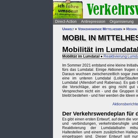
Direct-Action
Antirepression
Organisierung
Umwelt
»
Verkehrswende Mittelhessen
»
Region 
MOBIL IN MITTELHE
Mobilität im Lumdata
Mobilität im Lumdatal
●
Reaktivierung Lumd
Im Sommer 2021 entstand eine kleine Initiat
fürs das Lumdatal. Einige Aktionen trugen di
Daraus wuchsen zwischenzeitlich sogar zwei
eine im unteren Lumdatal (Lollar/Stauf
Lumdatal (Allendorf und Rabenau). Es gab G
die Vorschläge, aber es ging nicht gut we
Versprechen nicht ein - und die Gruppen lö
bleibt bestehen - und hier werden die Ideen w
Aktionsbericht
Der Verkehrswendeplan für 
Es gibt einen ersten Entwurf, auf dem die v
und -verbindungen, verkehrsberuhigte un
Reaktivierung der Lumdatalbahn mit
Haltestellen und einem zusätzlichen Halte
eingetragen sind. Dieser Entwurf soll n