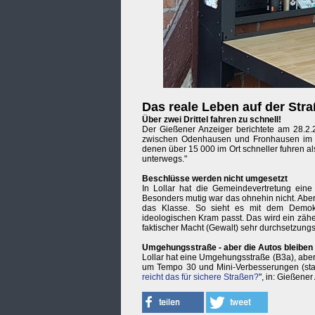
Das reale Leben auf der Str
Über zwei Drittel fahren zu schnell!
Der Gießener Anzeiger berichtete am 28.2.
zwischen Odenhausen und Fronhausen im B
denen über 15 000 im Ort schneller fuhren a
unterwegs."
Beschlüsse werden nicht umgesetzt
In Lollar hat die Gemeindevertretung eine
Besonders mutig war das ohnehin nicht. Aber j
das Klasse. So sieht es mit dem Demokr
ideologischen Kram passt. Das wird ein zähe
faktischer Macht (Gewalt) sehr durchsetzung
Umgehungsstraße - aber die Autos bleiben .
Lollar hat eine Umgehungsstraße (B3a), aber 
um Tempo 30 und Mini-Verbesserungen (statt
reicht das für sichere Straßen?
", in: Gießene