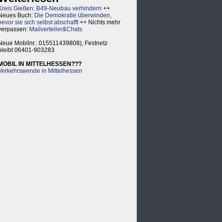
Kreis Gießen: B49-Neubau verhindern
++
Neues Buch:
Die Demokratie überwinden,
bevor sie sich selbst abschafft
++ Nichts mehr
verpassen:
Mailverteiler&Chats
Neue Mobilnr.: 015511439808), Festnetz
bleibt 06401-903283
MOBIL IN MITTELHESSEN???
Verkehrswende in Mittelhessen