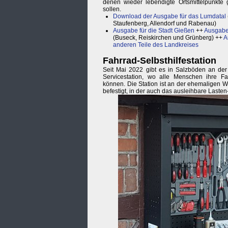
denen wieder lebendigte Ortsmittelpunkte
sollen.
Download der Ausgabe für das Lumdatal
Staufenberg, Allendorf und Rabenau)
Ausgabe für die Stadt Gießen
++
Ausgabe
(Buseck, Reiskirchen und Grünberg) ++
A
anderen Teile des Landkreises
Fahrrad-Selbsthilfestation
Seit Mai 2022 gibt es in Salzböden an de
Servicestation, wo alle Menschen ihre Fa
können. Die Station ist an der ehemaligen 
befestigt, in der auch das ausleihbare Laste