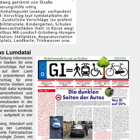
as Lumdatal
eitung informieren
um Gießen für eine
rschläge. Auf vier
e auf dem Land
e präsentieren die
orschlag für eine
welche Gießen und
hält dafür konkrete
rierefreiheit und
undschulen. Stark
enneubauten in der
emühungen auf dem
ite werden konkrete
 aufgeteilt in vier
berg, Allendorf und
ng der Lumdatal,
ierte Fahrradachse
ruhigte Zonen, mit