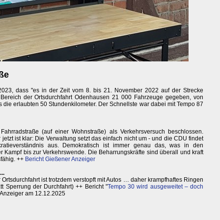
aße
2023, dass "es in der Zeit vom 8. bis 21. November 2022 auf der Strecke
ereich der Ortsdurchfahrt Odenhausen 21 000 Fahrzeuge gegeben, von
ls die erlaubten 50 Stundenkilometer. Der Schnellste war dabei mit Tempo 87
 Fahrradstraße (auf einer Wohnstraße) als Verkehrsversuch beschlossen.
etzt ist klar: Die Verwaltung setzt das einfach nicht um - und die CDU findet
atieverständnis aus. Demokratisch ist immer genau das, was in den
r Kampf bis zur Verkehrswende. Die Beharrungskräfte sind überall und kraft
sfähig. ++
Bericht Gießener Anzeiger
..
Ortsdurchfahrt ist trotzdem verstopft mit Autos … daher krampfhaftes Ringen
 Sperrung der Durchfahrt) ++ Bericht "
Tempo 30 wird ausgeweitet – doch
r Anzeiger am 12.12.2025