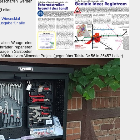
 geschaffen werden
(Lollar,
 Wiesecktal
usgabe für alle
r alten Waage eine
hrräder reparieren
Waage in Salzböden
n-Mühlrad vom Allmende Projekt (gegenüber Talstraße 56 in 35457 Lollar).