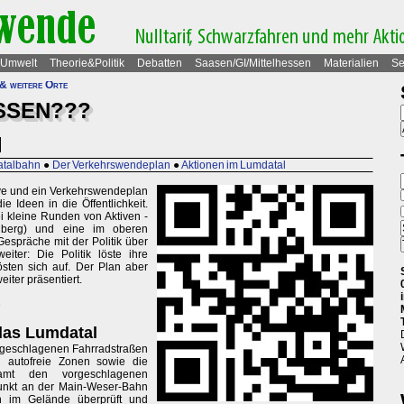
Umwelt
Theorie&Politik
Debatten
Saasen/GI/Mittelhessen
Materialien
Se
& weitere Orte
SSEN???
l
atalbahn
●
Der Verkehrswendeplan
●
Aktionen im Lumdatal
ive und ein Verkehrswendeplan
e Ideen in die Öffentlichkeit.
 kleine Runden von Aktiven -
enberg) und eine im oberen
espräche mit der Politik über
iter: Die Politik löste ihre
sten sich auf. Der Plan aber
eiter präsentiert.
e
das Lumdatal
orgeschlagenen Fahrradstraßen
d autofreie Zonen sowie die
samt den vorgeschlagenen
punkt an der Main-Weser-Bahn
un im Gelände überprüft und