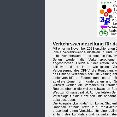
Verkehrswendezeitung für d
Mit einer im November 2023 erschienenen Z
lokale Verkehrswende-Initiativen in und 
echte Verkehrswende und konkrete Einzelvo
Seiten werden die Verkehrsproblem
angesprochen. Gleich auf der ersten Seit
Initiativen dabei ihren wichtigsten V
Verbesserung des ÖPNV: die Regiotram, 
das Umland verzahnen soll. Die Zeitung ent
Linienvorschläge. Zudem geht es um Bar
autofreie Zonen um Kindergärten und Gr
kritisiert werden die Vorhaben für Straß
Region, ebenso die viel zu schwachen B
Weg zur Klimaneutralität. Auf der letzten Se
Vorschläge für die einzelnen Orte benannt –
Lokalausgaben.
Die Ausgabe „Lumdatal“ für Lollar, Staufen
Rabenau enthält Texte zur Reaktivieru
präsentiert einen Vorschlag für eine optim
entlang des Lumdatals und für verkehrsbe