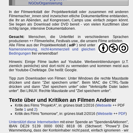
NGOs/Organisierung
In der Filmwerkstatt der Projektwerkstatt oder zusammen mit anderen
Filmemacher_innen sind inzwischen etliche Dokumentarfilme entstanden,
die Ihr an Abenden, auf Kongressen, Camps usw. einfach zeigen könnt.
Sie liegen als Download oder DVD bereit - von vielen Kurzfilmen über
richtig lange, intensive Dokumentationen.
Gesucht:
Menschen, die Untertitel in verschiedenen Sprachen
produzieren ++ Filmverleihe, Festivals usw., die unsere Filme anbieten.
Alle Filme aus der Projektwerkstatt (
adP
) sind unter
Namensnennung, nicht-kommerziell und gleichen
Bedingungen
frei verwendbar!
Hinweis: Einige Filme laufen auf Youtube. Werbeeinblendungen (z.T.
ziemlich peinliche) sind dort nicht zu vermeiden und kommen meist aus
der Youtube-Chefetage. Die heißt: Google.
Tipp zum Downloaden von Filmen: Unter Windows die rechte Maustaste
drücken und dann "Ziel speichern unter". Beim MAC die CTRL-Taste
drücken und dann "Ziel speichern unter" oder "Verknüpfte Datei laden
unter". Bei LINUX: Rechte Maustaste und "Ziel speichern unter".
Texte über und Kritiken an Filmen Anderer
Kritik des Films "Projekt A", in: grünes blatt 1/2016 (
Webseite
++ PDF
Seite
1
und
2
)
Kritik des Films "tomorrow", in: grünes blatt 2/2016 (
Webseite
++
PDF
)
Unterstützt diese Internetseiten
mit einer Spende an "Spenden&Aktionen",
IBAN DE29 5139 0000 0092 8818 06 (Stichwort: "Prowe")! Die
Warnmeldung, dass der Kontoinhaber nicht passt, einfach ignorieren - wir