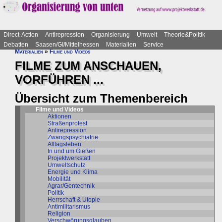
Direct-Action
Antirepression
Organisierung
Umwelt
Theorie&Politik
Debatten
Saasen/GI/Mittelhessen
Materialien
Service
Materialien
»
Filme und Videos
FILME ZUM ANSCHAUEN,
VORFÜHREN ...
Übersicht zum Themenbereich
Filme und Videos
Aktionen
Straßenprotest
Antirepression
Zwangspsychiatrie
Alltagsleben
In und um Gießen
Projektwerkstatt
Umweltschutz
Energie und Klima
Mobilität
Agrar/Gentechnik
Politik
Herrschaft & Utopie
Antimilitarismus
Religion
Verschwörungsglauben