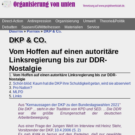
Direct-Action
Antirepression
Organisierung
Umwelt
Theorie&Politik
Debatten
Saasen/GI/Mittelhessen
Materialien
Service
Debatten
»
Parteien
»
DKP & Co.
DKP & CO.
Vom Hoffen auf einen autoritäre
Linksregierung bis zur DDR-
Nostalgie
1.
Vom Hoffen auf einen autoritäre Linksregierung bis zur DDR-
Nostalgie
2.
Schön blöd: Kaum hat die DKP ihre Schuldigkeit getan, wird sie abserviert
3.
Pro Nation?
4.
MLPD
5.
Links
Aus "
Kernaussagen der DKP zu den Bundestagswahlen 2021
"
Die DKP ... steht in der Tradition von KPD und SED. ... Die DDR
war die größte Errungenschaft der deutschen
Arbeiterbewegung.
Aus einer Frage der Jungen Welt im Interview mit Heinz Stehr,
Vorsitzender der DKP,
10.4.2006 (S. 2)
Es gab Kritik in bezug auf den Parteitag, daß nur gewählte