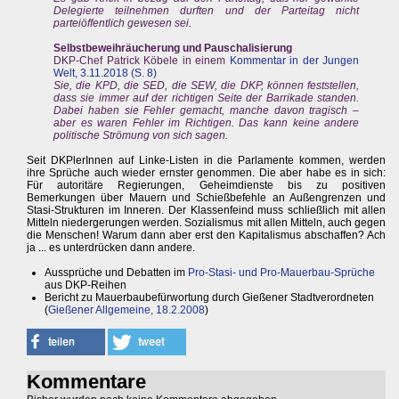
Delegierte teilnehmen durften und der Parteitag nicht
parteiöffentlich gewesen sei.
Selbstbeweihräucherung und Pauschalisierung
DKP-Chef Patrick Köbele in einem
Kommentar in der Jungen
Welt, 3.11.2018 (S. 8)
Sie, die KPD, die SED, die SEW, die DKP, können feststellen,
dass sie immer auf der richtigen Seite der Barrikade standen.
Dabei haben sie Fehler gemacht, manche davon tragisch –
aber es waren Fehler im Richtigen. Das kann keine andere
politische Strömung von sich sagen.
Seit DKPlerInnen auf Linke-Listen in die Parlamente kommen, werden
ihre Sprüche auch wieder ernster genommen. Die aber habe es in sich:
Für autoritäre Regierungen, Geheimdienste bis zu positiven
Bemerkungen über Mauern und Schießbefehle an Außengrenzen und
Stasi-Strukturen im Inneren. Der Klassenfeind muss schließlich mit allen
Mitteln niedergerungen werden. Sozialismus mit allen Mitteln, auch gegen
die Menschen! Warum dann aber erst den Kapitalismus abschaffen? Ach
ja ... es unterdrücken dann andere.
Aussprüche und Debatten im
Pro-Stasi- und Pro-Mauerbau-Sprüche
aus DKP-Reihen
Bericht zu Mauerbaubefürwortung durch Gießener Stadtverordneten
(
Gießener Allgemeine, 18.2.2008
)
Kommentare