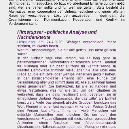
Schritt, genau hinzugucken, ob bzw. wo überhaupt Entscheidungen nötig
sind, wer sie treffen sollte und für wen sie gelten. Stets besteht die
Alternative, eine Kooperation der Unterschiedlichen und einen offenen
Raum der verschiedenen Lösungen anzustreben, in dem dann die
Organisierung von Kommunikation, Kooperation und Konflikt im
Vordergrund steht.
Hirnstupser - politische Analyse und
Nachdenktexte
Hirnstupser
am 24.4.2020:
Weniger entscheiden, mehr
streiten, im Zweifel losen
Warum Entscheidungen, die für alle gelten, uns mehr gruseln
sollten
In der Diktatur sagt eine Person, wo es lang geht. In
parlamentarischen Demokratien entscheiden einige Hundert
für Millionen oder ein paar Dutzend für Zehntausende. In
direkter Demokratie stimmen viele, aber nie alle über eine
Frage ab, die ein, zwei oder wenige Menschen gestellt haben.
In der Basisdemokratie ernennt sich eine Runde zur
Versammlung aller und stimmt dann ab. Alle zusammen haben
eines gemeinsam: Sie behaupten, für alle zu handeln und
etwas festzulegen, was für alle gilt. Um den Glauben zu
verbreiten, dass sie dafür legitimiert sind, betreiben sie in
erheblichem Umfang Propaganda, die das „alle“ als Einheit
konstruiert. Viele basisdemokratische Gruppen benutzen das
Wort Plenum in einer fast mythisch wirkenden Weise. Schreit
eine Person laut „Plenum“, rennen viele Menschen wie
gelenkte Marionetten zum gleichen Ort, um dort den
vorgetragenen Fragestellungen mit meist schon vorgedachten
Antworten einen Anschein von Allgemeinanspruch
einzuhauchen. Nationalstaaten reden den Menschen ein, dass