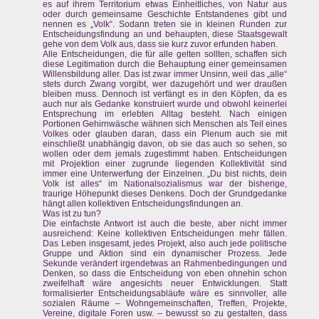
es auf ihrem Territorium etwas Einheitliches, von Natur aus
oder durch gemeinsame Geschichte Entstandenes gibt und
nennen es „Volk“. Sodann treten sie in kleinen Runden zur
Entscheidungsfindung an und behaupten, diese Staatsgewalt
gehe von dem Volk aus, dass sie kurz zuvor erfunden haben.
Alle Entscheidungen, die für alle gelten sollten, schaffen sich
diese Legitimation durch die Behauptung einer gemeinsamen
Willensbildung aller. Das ist zwar immer Unsinn, weil das „alle“
stets durch Zwang vorgibt, wer dazugehört und wer draußen
bleiben muss. Dennoch ist verfängt es in den Köpfen, da es
auch nur als Gedanke konstruiert wurde und obwohl keinerlei
Entsprechung im erlebten Alltag besteht. Nach einigen
Portionen Gehirnwäsche wähnen sich Menschen als Teil eines
Volkes oder glauben daran, dass ein Plenum auch sie mit
einschließt unabhängig davon, ob sie das auch so sehen, so
wollen oder dem jemals zugestimmt haben. Entscheidungen
mit Projektion einer zugrunde liegenden Kollektivität sind
immer eine Unterwerfung der Einzelnen. „Du bist nichts, dein
Volk ist alles“ im Nationalsozialismus war der bisherige,
traurige Höhepunkt dieses Denkens. Doch der Grundgedanke
hängt allen kollektiven Entscheidungsfindungen an.
Was ist zu tun?
Die einfachste Antwort ist auch die beste, aber nicht immer
ausreichend: Keine kollektiven Entscheidungen mehr fällen.
Das Leben insgesamt, jedes Projekt, also auch jede politische
Gruppe und Aktion sind ein dynamischer Prozess. Jede
Sekunde verändert irgendetwas an Rahmenbedingungen und
Denken, so dass die Entscheidung von eben ohnehin schon
zweifelhaft wäre angesichts neuer Entwicklungen. Statt
formalisierter Entscheidungsabläufe wäre es sinnvoller, alle
sozialen Räume – Wohngemeinschaften, Treffen, Projekte,
Vereine, digitale Foren usw. – bewusst so zu gestalten, dass