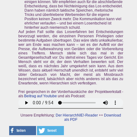
einigen können. Wir empfehlen auch für die abschließende
Entscheidung, dass bei Nichteinigung das Los entscheidet.
Dann haben nämlich taktische Spielchen, rhetorische
Tricks und übertriebene Werbereden für die eigene
Position keinen Zweck mehr. Die Kommunikation kann viel
ehrlicher verlaufen – und bei einem Losentscheid ist
hinterher auch niemensch schuld.
Auf jeden Fall sollte das Losverfahren bei Entscheidungen
bevorzugt werden, die einzelnen Personen Privilegien oder
bestimmte Aufgaben übertragen. Das wäre stets unkalkulierbar,
wer am Ende was machen kann – sei es der Auftritt vor der
Presse, die Aufbewahrung von Geräten oder die Vorbereitung
eines Treffens. Mensch stelle sich das mal in der
Gesamtgesellschaft vor: Du stehst eines Tages vor Gericht. Ein
Mensch steht vor dir, der dein Verhalten bewerten soll. Der
weiß, dass es nächstes Jahr umgekehrt sein kann. Aus dem
Wissen, dass aktuell Herrschaft unendlich ist, entsteht sehr viel
übler Gebrauch von Macht, der meist als Missbrauch
bezeichnet wird, tatsächlich aber nichts anderes ist als das zu
Erwartende, wenn Hierarchien sich verfestigen.
Frei gesprochen in der Vorderhausküche der Projektwerkstatt -
als
Beitrag auf Youtube
und als Podcast:
Unsere Empfehlung:
Der HierarchNIE!-Reader
++
Download
als PDF