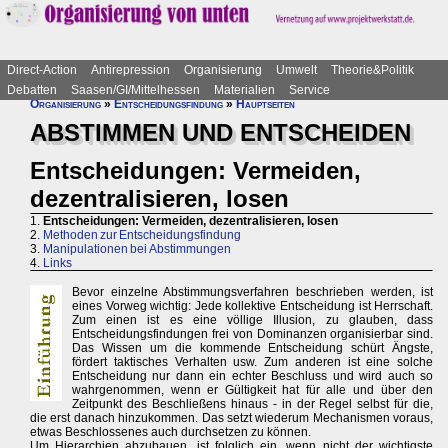
Direct-Action
Antirepression
Organisierung
Umwelt
Theorie&Politik
Debatten
Saasen/GI/Mittelhessen
Materialien
Service
Organisierung
»
Entscheidungsfindung
»
Hauptseiten
ABSTIMMEN UND ENTSCHEIDEN
Entscheidungen: Vermeiden,
dezentralisieren, losen
1.
Entscheidungen: Vermeiden, dezentralisieren, losen
2.
Methoden zur Entscheidungsfindung
3.
Manipulationen bei Abstimmungen
4.
Links
Bevor einzelne Abstimmungsverfahren beschrieben werden, ist
eines Vorweg wichtig: Jede kollektive Entscheidung ist Herrschaft.
Zum einen ist es eine völlige Illusion, zu glauben, dass
Entscheidungsfindungen frei von Dominanzen organisierbar sind.
Das Wissen um die kommende Entscheidung schürt Ängste,
fördert taktisches Verhalten usw. Zum anderen ist eine solche
Entscheidung nur dann ein echter Beschluss und wird auch so
wahrgenommen, wenn er Gültigkeit hat für alle und über den
Zeitpunkt des Beschließens hinaus - in der Regel selbst für die,
die erst danach hinzukommen. Das setzt wiederum Mechanismen voraus,
etwas Beschlossenes auch durchsetzen zu können.
Um Hierarchien abzubauen, ist folglich ein, wenn nicht der wichtigste