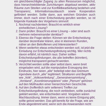
ein gleichberechtigter Zugang zu allen Ressourcen möglichst,
dass hierarchiebildende Zurichtungen abgebaut werden, aktiv
Räume zum Streiten und zur Konfliktbearbeitung bestehen und
Transparenz, Informationsaustausch sowie Kooperation
gefördert werden. Sollte dann, aus welchen Gründen auch
immer, doch nach einer Entscheidung gerufen werden, so ist
folgende Kaskade des Vorgehens sinnvoll:
Nochmal nachdenken: Braucht es wirklich einer
einheitlichen Lösung?
Dann prüfen: Braucht es einer Lösung – oder sind auch
mehrere nebeneinander denkbar?
Ebenso die Frage stellen: Können wir die Entscheidung
darüber dezentraler klären, also in kleineren Runden,
näher an den Betroffenen und Interessierten?
Wenn weiterhin etwas entschieden werden soll, ist jetzt die
Einladung zur Entscheidungsfindung wichtig. Wer nichts
davon erfährt, ist nämlich raus. Daher sollten
Entscheidungsfindungen, die alle betreffen (könnten),
möglichst transparent gemacht werden.
Verzichtet werden sollte aber selbst dann, wenn breit
eingeladen wird, auf die manipulative Erzeugung des
Eindrucks, hier seien „alle“ beteiligt oder das Gremium
irgendwie durch „alle“ legitimiert. Strukturen und Begriffe
wie „Volk“, „Volksvertretung“, „Generalversammlung“,
„Vorstand“, „Koordinierungskreis“ oder „Plenum“ gehören
auf den Müllhaufen einer hierarchischen Geschichte.
Auf den (hoffentlich sehr seltenen) Treffen zur
Entscheidungsfindung, die noch verbleiben, sollte zunächst
geklärt werden, wie entschieden wird. Vorgaben wären
Machtausübung. Immer dann, wenn es keine Einigung gibt,
sollte gelost werden. Das gilt bereits für die Frage, wie am
Ende abgestimmt wird, wenn sich die Anwesenden nicht