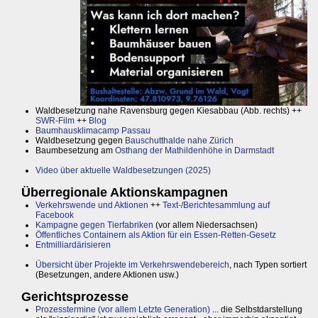
Waldbesetzung nahe Ravensburg gegen Kiesabbau (Abb. rechts) ++
SWR-Film
++
Blog
Baumhausklimacamp Passau
Waldbesetzung gegen
Bauschutthalde nahe Zürich
Baumbesetzung am
Osthang der Mathildenhöhe in Darmstadt
Video über aktuelle Waldbesetzungen (2025)
Überregionale Aktionskampagnen
Verkehrswende und Aktionen
++
Text-/Berichtesammlung auf
Facebook
Kampagne gegen Tierfabriken
(vor allem Niedersachsen)
Öffentliches Containern als Aktion für ein Essen-Retten-Gesetz
Entmilliardärisieren
Übersicht über Projekte im Verkehrswendebereich
, nach Typen sortiert
(Besetzungen, andere Aktionen usw.)
Gerichtsprozesse
Prozesstermine (vor allem Letzte Generation)
... die Selbstdarstellung