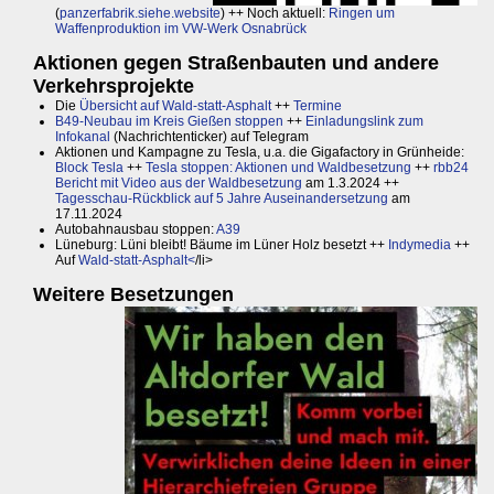
(
panzerfabrik.siehe.website
) ++ Noch aktuell:
Ringen um
Waffenproduktion im VW-Werk Osnabrück
Aktionen gegen Straßenbauten und andere
Verkehrsprojekte
Die
Übersicht auf Wald-statt-Asphalt
++
Termine
B49-Neubau im Kreis Gießen stoppen
++
Einladungslink zum
Infokanal
(Nachrichtenticker) auf Telegram
Aktionen und Kampagne zu Tesla, u.a. die Gigafactory in Grünheide:
Block Tesla
++
Tesla stoppen: Aktionen und Waldbesetzung
++
rbb24
Bericht mit Video aus der Waldbesetzung
am 1.3.2024 ++
Tagesschau-Rückblick auf 5 Jahre Auseinandersetzung
am
17.11.2024
Autobahnausbau stoppen:
A39
Lüneburg: Lüni bleibt! Bäume im Lüner Holz besetzt ++
Indymedia
++
Auf
Wald-statt-Asphalt<
/li>
Weitere Besetzungen