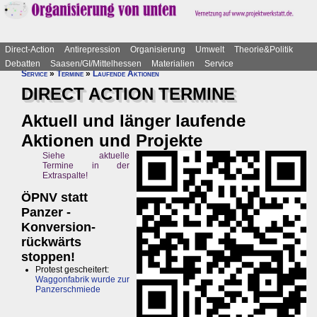
Direct-Action
Antirepression
Organisierung
Umwelt
Theorie&Politik
Debatten
Saasen/GI/Mittelhessen
Materialien
Service
Service
»
Termine
»
Laufende Aktionen
DIRECT ACTION TERMINE
Aktuell und länger laufende
Aktionen und Projekte
Siehe aktuelle
Termine in der
Extraspalte!
ÖPNV statt
Panzer -
Konversion-
rückwärts
stoppen!
Protest gescheitert:
Waggonfabrik wurde zur
Panzerschmiede