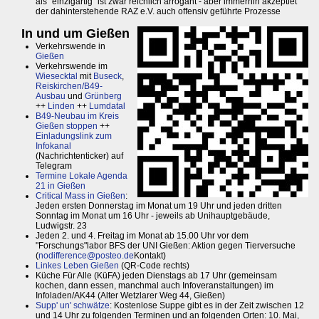
als "einzigartig" ist zwar reichlich arrogant - aber immerhin akzeptiet
der dahinterstehende RAZ e.V. auch offensiv geführte Prozesse
In und um Gießen
Verkehrswende in
Gießen
Verkehrswende im
Wiesecktal
mit
Buseck
,
Reiskirchen/B49-
Ausbau
und
Grünberg
++
Linden
++
Lumdatal
B49-Neubau im Kreis
Gießen stoppen
++
Einladungslink zum
Infokanal
(Nachrichtenticker) auf
Telegram
Termine Lokale Agenda
21 in Gießen
Critical Mass in Gießen
:
Jeden ersten Donnerstag im Monat um 19 Uhr und jeden dritten
Sonntag im Monat um 16 Uhr - jeweils ab Unihauptgebäude,
Ludwigstr. 23
Jeden 2. und 4. Freitag im Monat ab 15.00 Uhr vor dem
"Forschungs"labor BFS der UNI Gießen: Aktion gegen Tierversuche
(
nodifference@posteo.de
Kontakt)
Linkes Leben Gießen
(QR-Code rechts)
Küche Für Alle (KüFA) jeden Dienstags ab 17 Uhr (gemeinsam
kochen, dann essen, manchmal auch Infoveranstaltungen) im
Infoladen/AK44 (Alter Wetzlarer Weg 44, Gießen)
Supp' un' schwätze
: Kostenlose Suppe gibt es in der Zeit zwischen 12
und 14 Uhr zu folgenden Terminen und an folgenden Orten: 10. Mai,