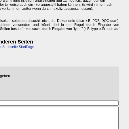
ortsammlung in Anführungsstrichen (nur 1x möglich), dazu noch ein
der teilweise auch ein - vorangestellt haben können. Es wird immer nach
so vorkommen, außer wenn durch - explizit ausgeschlossen).
seiten selbst durchsucht, nicht die Dokumente (also z.B. PDF, DOC usw.).
schinen verwenden und könnt dort in der Regel durch Eingabe von
 Seiten beschränken sowie durch Eingabe von "type:" (z.B. type:pdf) auch auf
nderen Seiten
-Suchseite StartPage
egeben.