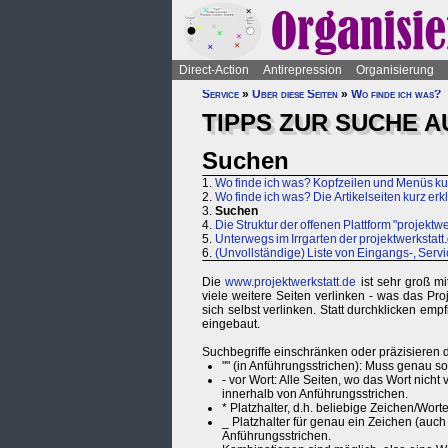
Direct-Action
Antirepression
Organisierung
Service
»
Über diese Seiten
»
Wo finde ich was?
TIPPS ZUR SUCHE A
Suchen
1.
Wo finde ich was? Kopfzeilen und Menüs kur
2.
Wo finde ich was? Die Artikelseiten kurz erkl
3.
Suchen
4.
Die Struktur der offenen Plattform "projektwe
5.
Unterwegs im Irrgarten der projektwerkstatt.
6.
(Unvollständige) Liste von Eingangs-, Serv
Die
www.projektwerkstatt.de
ist sehr groß mi
viele weitere Seiten verlinken - was das Pr
sich selbst verlinken. Statt durchklicken emp
eingebaut.
Suchbegriffe einschränken oder präzisieren 
"" (in Anführungsstrichen): Muss genau 
- vor Wort: Alle Seiten, wo das Wort nicht 
innerhalb von Anführungsstrichen.
* Platzhalter, d.h. beliebige Zeichen/Wort
_ Platzhalter für genau ein Zeichen (auch
Anführungsstrichen.