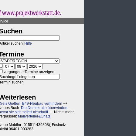
rvice
Suchen
Hilfe
Termine
vergangene Termine anzeigen
Weiterlesen
Kreis Gießen: B49-Neubau verhindern
++
Neues Buch:
Die Demokratie überwinden,
bevor sie sich selbst abschafft
++ Nichts mehr
verpassen:
Mailverteiler&Chats
Neue Mobilnr.: 015511439808), Festnetz
bleibt 06401-903283