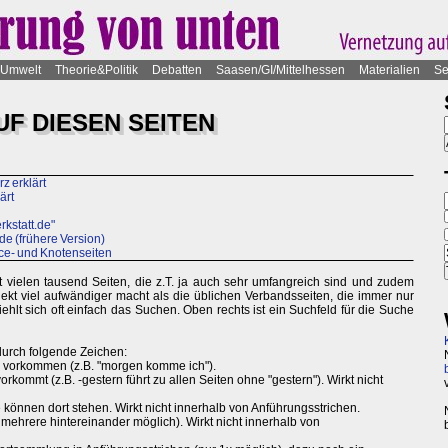
Umwelt
Theorie&Politik
Debatten
Saasen/GI/Mittelhessen
Materialien
Se
UF DIESEN SEITEN
z erklärt
ärt
rkstatt.de"
de (frühere Version)
ice- und Knotenseiten
t vielen tausend Seiten, die z.T. ja auch sehr umfangreich sind und zudem
ojekt viel aufwändiger macht als die üblichen Verbandsseiten, die immer nur
fiehlt sich oft einfach das Suchen. Oben rechts ist ein Suchfeld für die Suche
durch folgende Zeichen:
so vorkommen (z.B. "morgen komme ich").
vorkommt (z.B. -gestern führt zu allen Seiten ohne "gestern"). Wirkt nicht
e können dort stehen. Wirkt nicht innerhalb von Anführungsstrichen.
 mehrere hintereinander möglich). Wirkt nicht innerhalb von