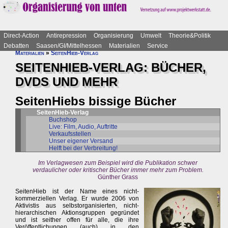
Direct-Action
Antirepression
Organisierung
Umwelt
Theorie&Politik
Debatten
Saasen/GI/Mittelhessen
Materialien
Service
Materialien
»
SeitenHieb-Verlag
SEITENHIEB-VERLAG: BÜCHER,
DVDS UND MEHR
SeitenHiebs bissige Bücher
SeitenHieb-Verlag
Buchshop
Live: Film, Audio, Auftritte
Verkaufsstellen
Unser eigener Versand
Helft bei der Verbreitung!
Im Verlagwesen zum Beispiel wird die Publikation schwer
verdaulicher oder kritischer Bücher immer mehr zum Problem.
Günther Grass
SeitenHieb ist der Name eines nicht-
kommerziellen Verlag. Er wurde 2006 von
Aktivistis aus selbstorganisierten, nicht-
hierarchischen Aktionsgruppen gegründet
und ist seither offen für alle, die ihre
Veröffentlichungen (auch) in den