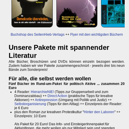
Buchshop des SeitenHieb-Verlags
++
Flyer mit den wichtigsten Büchern
Unsere Pakete mit spannender
Literatur
Alle Bücher, Broschüren und DVDs können einzeln bezogen werden.
Zudem haben wir vier Pakete zusammengeschnürt - jeweils drei bis neun
Bände zum Sonderpreis!
Für alle, die selbst werden wollen
Fünf Bücher im Rund-um-Paket für politisch Aktive ... zusammen 20
Euro
4 Reader:
HierarchieNIE!
(Tipps zur Gruppenarbeit und zum
Dominanzabbau) ++
Direct Action
(praktische Tipps für kreative
Aktionen) ++
Antirepression
(Umgang mit Politik und Justiz) ++
Selbstorganisierung
(Tipps für den Alltag) ++ Einzelpreis der Reader:
je 6 Euro
plus den Roman zur kreativen Protestkutlur "
Hinter den Laboren
" ++
Einzelpreis: 10 Euro
Als Paket für 20 Euro! Das Info- und EinsteigerInnenpaket für
AktivistInnen, die mehr wollen als nur Mitglied sein und spenden.