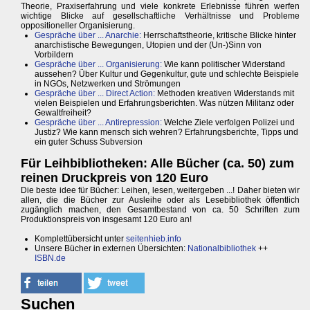
Theorie, Praxiserfahrung und viele konkrete Erlebnisse führen werfen
wichtige Blicke auf gesellschaftliche Verhältnisse und Probleme
oppositioneller Organisierung.
Gespräche über ... Anarchie:
Herrschaftstheorie, kritische Blicke hinter
anarchistische Bewegungen, Utopien und der (Un-)Sinn von
Vorbildern
Gespräche über ... Organisierung:
Wie kann politischer Widerstand
aussehen? Über Kultur und Gegenkultur, gute und schlechte Beispiele
in NGOs, Netzwerken und Strömungen
Gespräche über ... Direct Action:
Methoden kreativen Widerstands mit
vielen Beispielen und Erfahrungsberichten. Was nützen Militanz oder
Gewaltfreiheit?
Gespräche über ... Antirepression:
Welche Ziele verfolgen Polizei und
Justiz? Wie kann mensch sich wehren? Erfahrungsberichte, Tipps und
ein guter Schuss Subversion
Für Leihbibliotheken: Alle Bücher (ca. 50) zum
reinen Druckpreis von 120 Euro
Die beste idee für Bücher: Leihen, lesen, weitergeben ...! Daher bieten wir
allen, die die Bücher zur Ausleihe oder als Lesebibliothek öffentlich
zugänglich machen, den Gesamtbestand von ca. 50 Schriften zum
Produktionspreis von insgesamt 120 Euro an!
Komplettübersicht unter
seitenhieb.info
Unsere Bücher in externen Übersichten:
Nationalbibliothek
++
ISBN.de
Suchen