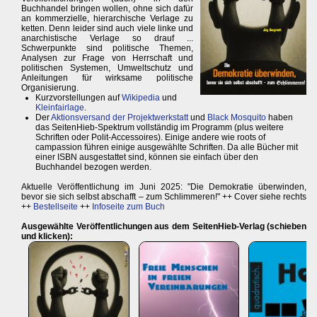
Buchhandel bringen wollen, ohne sich dafür
an kommerzielle, hierarchische Verlage zu
ketten. Denn leider sind auch viele linke und
anarchistische Verlage so drauf ...
Schwerpunkte sind politische Themen,
Analysen zur Frage von Herrschaft und
politischen Systemen, Umweltschutz und
Anleitungen für wirksame politische
Organisierung.
Kurzvorstellungen auf
Wikipedia
und
Kleinfairlage
.
Der
Aktionsversand der Projektwerkstatt
und
Black Mosquito
haben
das SeitenHieb-Spektrum vollständig im Programm (plus weitere
Schriften oder Polit-Accessoires). Einige andere wie roots of
campassion führen einige ausgewählte Schriften. Da alle Bücher mit
einer ISBN ausgestattet sind, können sie einfach über den
Buchhandel bezogen werden.
Aktuelle Veröffentlichung im Juni 2025: "Die Demokratie überwinden,
bevor sie sich selbst abschafft – zum Schlimmeren!" ++ Cover siehe rechts
++
Bestellseite
++
Infoseite zum Buch
Ausgewählte Veröffentlichungen aus dem SeitenHieb-Verlag (schieben
und klicken):