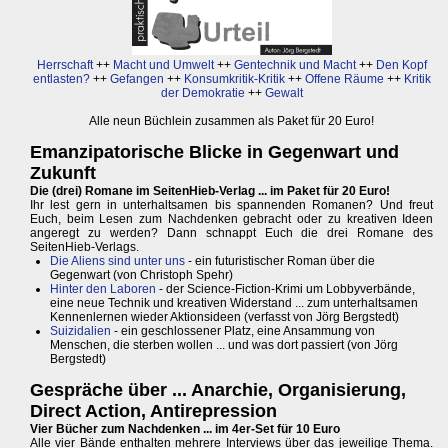
Herrschaft
++
Macht und Umwelt
++
Gentechnik und Macht
++
Den Kopf
entlasten?
++
Gefangen
++
Konsumkritik-Kritik
++
Offene Räume
++
Kritik
der Demokratie
++
Gewalt
Alle neun Büchlein zusammen als Paket für 20 Euro!
Emanzipatorische Blicke in Gegenwart und
Zukunft
Die (drei) Romane im SeitenHieb-Verlag ... im Paket für 20 Euro!
Ihr lest gern in unterhaltsamen bis spannenden Romanen? Und freut
Euch, beim Lesen zum Nachdenken gebracht oder zu kreativen Ideen
angeregt zu werden? Dann schnappt Euch die drei Romane des
SeitenHieb-Verlags.
Die Aliens sind unter uns
- ein futuristischer Roman über die
Gegenwart (von Christoph Spehr)
Hinter den Laboren
- der Science-Fiction-Krimi um Lobbyverbände,
eine neue Technik und kreativen Widerstand ... zum unterhaltsamen
Kennenlernen wieder Aktionsideen (verfasst von Jörg Bergstedt)
Suizidalien
- ein geschlossener Platz, eine Ansammung von
Menschen, die sterben wollen ... und was dort passiert (von Jörg
Bergstedt)
Gespräche über ... Anarchie, Organisierung,
Direct Action, Antirepression
Vier Bücher zum Nachdenken ... im 4er-Set für 10 Euro
Alle vier Bände enthalten mehrere Interviews über das jeweilige Thema.