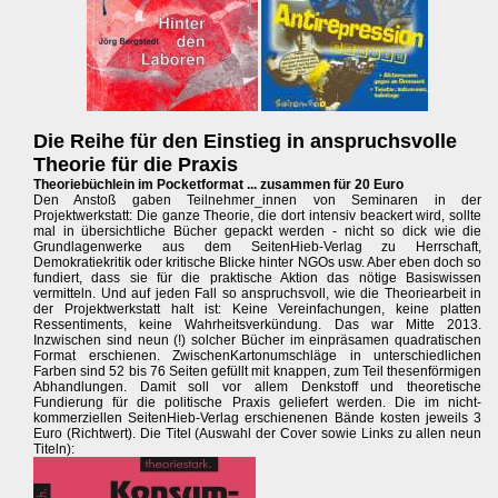
Die Reihe für den Einstieg in anspruchsvolle
Theorie für die Praxis
Theoriebüchlein im Pocketformat ... zusammen für 20 Euro
Den Anstoß gaben Teilnehmer_innen von Seminaren in der
Projektwerkstatt: Die ganze Theorie, die dort intensiv beackert wird, sollte
mal in übersichtliche Bücher gepackt werden - nicht so dick wie die
Grundlagenwerke aus dem SeitenHieb-Verlag zu Herrschaft,
Demokratiekritik oder kritische Blicke hinter NGOs usw. Aber eben doch so
fundiert, dass sie für die praktische Aktion das nötige Basiswissen
vermitteln. Und auf jeden Fall so anspruchsvoll, wie die Theoriearbeit in
der Projektwerkstatt halt ist: Keine Vereinfachungen, keine platten
Ressentiments, keine Wahrheitsverkündung. Das war Mitte 2013.
Inzwischen sind neun (!) solcher Bücher im einpräsamen quadratischen
Format erschienen. ZwischenKartonumschläge in unterschiedlichen
Farben sind 52 bis 76 Seiten gefüllt mit knappen, zum Teil thesenförmigen
Abhandlungen. Damit soll vor allem Denkstoff und theoretische
Fundierung für die politische Praxis geliefert werden. Die im nicht-
kommerziellen SeitenHieb-Verlag erschienenen Bände kosten jeweils 3
Euro (Richtwert). Die Titel (Auswahl der Cover sowie Links zu allen neun
Titeln):