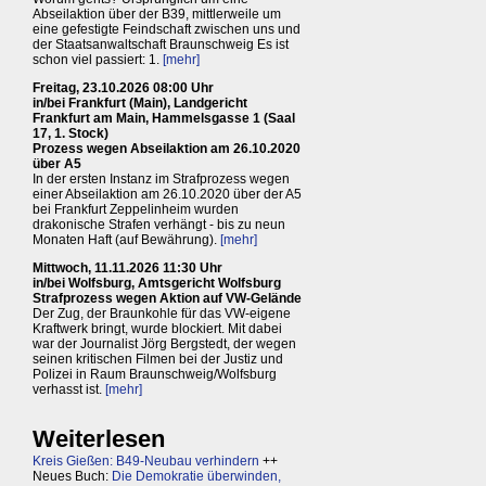
Abseilaktion über der B39, mittlerweile um
eine gefestigte Feindschaft zwischen uns und
der Staatsanwaltschaft Braunschweig Es ist
schon viel passiert: 1.
[mehr]
Freitag, 23.10.2026 08:00 Uhr
in/bei Frankfurt (Main), Landgericht
Frankfurt am Main, Hammelsgasse 1 (Saal
17, 1. Stock)
Prozess wegen Abseilaktion am 26.10.2020
über A5
In der ersten Instanz im Strafprozess wegen
einer Abseilaktion am 26.10.2020 über der A5
bei Frankfurt Zeppelinheim wurden
drakonische Strafen verhängt - bis zu neun
Monaten Haft (auf Bewährung).
[mehr]
Mittwoch, 11.11.2026 11:30 Uhr
in/bei Wolfsburg, Amtsgericht Wolfsburg
Strafprozess wegen Aktion auf VW-Gelände
Der Zug, der Braunkohle für das VW-eigene
Kraftwerk bringt, wurde blockiert. Mit dabei
war der Journalist Jörg Bergstedt, der wegen
seinen kritischen Filmen bei der Justiz und
Polizei in Raum Braunschweig/Wolfsburg
verhasst ist.
[mehr]
Weiterlesen
Kreis Gießen: B49-Neubau verhindern
++
Neues Buch:
Die Demokratie überwinden,