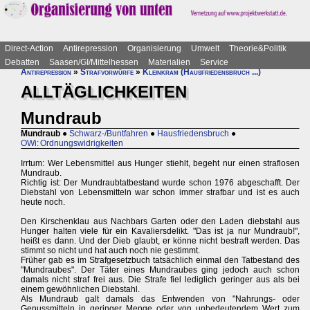
Direct-Action
Antirepression
Organisierung
Umwelt
Theorie&Politik
Debatten
Saasen/GI/Mittelhessen
Materialien
Service
Antirepression
»
Strafvorwürfe
»
Kleinkram (Hausfriedensbruch ...)
ALLTÄGLICHKEITEN
Mundraub
Mundraub
●
Schwarz-/Buntfahren
●
Hausfriedensbruch
●
OWi: Ordnungswidrigkeiten
Irrtum: Wer Lebensmittel aus Hunger stiehlt, begeht nur einen straflosen
Mundraub.
Richtig ist: Der Mundraubtatbestand wurde schon 1976 abgeschafft. Der
Diebstahl von Lebensmitteln war schon immer strafbar und ist es auch
heute noch.
Den Kirschenklau aus Nachbars Garten oder den Laden diebstahl aus
Hunger halten viele für ein Kavaliersdelikt. "Das ist ja nur Mundraub!",
heißt es dann. Und der Dieb glaubt, er könne nicht bestraft werden. Das
stimmt so nicht und hat auch noch nie gestimmt.
Früher gab es im Strafgesetzbuch tatsächlich einmal den Tatbestand des
"Mundraubes". Der Täter eines Mundraubes ging jedoch auch schon
damals nicht straf frei aus. Die Strafe fiel lediglich geringer aus als bei
einem gewöhnlichen Diebstahl.
Als Mundraub galt damals das Entwenden von "Nahrungs- oder
Genussmitteln in geringer Menge oder von unbedeutendem Wert zum