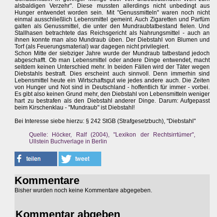
alsbaldigen Verzehr". Diese mussten allerdings nicht unbedingt aus
Hunger entwendet worden sein. Mit "Genussmitteln" waren noch nicht
einmal ausschließlich Lebensmittel gemeint. Auch Zigaretten und Parfüm
galten als Genussmittel, die unter den Mundraubtatbestand fielen. Und
Stallhasen betrachtete das Reichsgericht als Nahrungsmittel - auch an
ihnen konnte man also Mundraub üben. Der Diebstahl von Blumen und
Torf (als Feuerungsmaterial) war dagegen nicht privilegiert.
Schon Mitte der siebziger Jahre wurde der Mundraub tatbestand jedoch
abgeschafft. Ob man Lebensmittel oder andere Dinge entwendet, macht
seitdem keinen Unterschied mehr. ln beiden Fällen wird der Täter wegen
Diebstahls bestraft. Dies erscheint auch sinnvoll. Denn immerhin sind
Lebensmittel heute ein Wirtschaftsgut wie jedes andere auch. Die Zeiten
von Hunger und Not sind in Deutschland - hoffentlich für immer - vorbei.
Es gibt also keinen Grund mehr, den Diebstahl von Lebensmitteln weniger
hart zu bestrafen als den Diebstahl anderer Dinge. Darum: Aufgepasst
beim Kirschenklau - "Mundraub" ist Diebstahl!
Bei Interesse siebe hierzu: § 242 StGB (Strafgesetzbuch), "Diebstahl"
Quelle: Höcker, Ralf (2004), "Lexikon der Rechtsirrtümer",
Ullstein Buchverlage in Berlin
Kommentare
Bisher wurden noch keine Kommentare abgegeben.
Kommentar abgeben