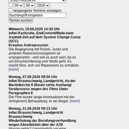
vergangene Termine anzeigen
Mittwoch, 19.08.2026 14:30 Uhr
in/bei Karlsruhe, EndCement/Wald-statt-
Asphalt-Zelt auf dem System Change Camp
(SCC)
Kreative Antirepression
Die Begegnung mit Polizei, Justiz und
anderen Repressionsorganen ist
unangenehm - und soll es auch sein, da es
um Einschüchterung und Strafe geht. Es
macht Sinn, sich vor Repression zu schützen.
[mehr]
Montag, 07.09.2026 09:00 Uhr
in/bei Braunschweig, Landgericht, An der
Martinikirche 8 (Raum siehe Aushang)
Strafprozess wegen des Films Unter
Paragraphen II
Der Film wurde lange kriminalisiert mit der
(erlogenen) Behauptung, er sei illegal.
[mehr]
Montag, 21.09.2026 09:15 Uhr
in/bei Braunschweig, Landgericht
Braunschweig
Wiederholung der Berufungsverhandlung
wegen Abseilaktion über der A39
Worum gehts? Ursprünglich um eine