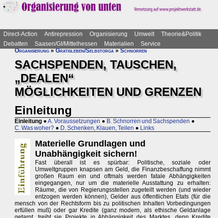
Direct-Action
Antirepression
Organisierung
Umwelt
Theorie&Politik
Debatten
Saasen/GI/Mittelhessen
Materialien
Service
Organisierung
»
Gratisleben/Selbstorga
»
Schnorren
SACHSPENDEN, TAUSCHEN,
„DEALEN“
MÖGLICHKEITEN UND GRENZEN
Einleitung
Einleitung
●
A. Voraussetzungen
●
B. Schnorren und Sachspenden
●
C. Was woher?
●
D. Schenken, Klauen, Teilen
●
Links
Materielle Grundlagen und
Unabhängigkeit sichern!
Fast überall ist es spürbar: Politische, soziale oder
Umweltgruppen knapsen am Geld, die Finanzbeschaffung nimmt
großen Raum ein und oftmals werden fatale Abhängigkeiten
eingegangen, nur um die materielle Ausstattung zu erhalten:
Räume, die von Regierungsstellen zugeteilt werden (und wieder
entzogen werden können), Gelder aus öffentlichen Etats (für die
mensch von der Rechtsform bis zu politischen Inhalten Vorbedingungen
erfüllen muß) oder gar Kredite (ganz modern, als ethische Geldanlage
getarnt, treibt sie Projekte in Abhängigkeit des Marktes, denn Kredite