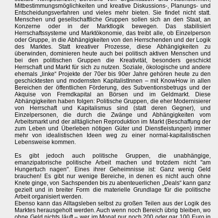
Mitbestimmungsmöglichkeiten und kreative Diskussions-, Planungs- und
Entscheidungsverfahren und vieles mehr bieten. Sie findet nicht statt.
Menschen und gesellschaftliche Gruppen sollen sich an den Staat, an
Konzerne oder in der Marktlogik bewegen. Das stabilisiert
Herrschaftssysteme und Marktökonomie, das treibt alle, ob Einzelperson
oder Gruppe, in die Abhängigkeiten von den Herrschenden und der Logik
des Marktes. Statt kreativer Prozesse, diese Abhängigkeiten zu
überwinden, dominieren heute auch bei politisch aktiven Menschen und
bei den politischen Gruppen die Kreativität, besonders geschickt
Herrschaft und Markt für sich zu nutzen. Soziale, ökologische und andere
ehemals „linke“ Projekte der 70er bis 90er Jahre gehören heute zu den
geschicktesten und modernsten KapitalistInnen – mit KnowHow in allen
Bereichen der öffentlichen Förderung, des Subventionsbetrugs und der
Akquise von Fremdkapital an Börsen und im Geldmarkt. Diese
Abhängigkeiten haben folgen: Politische Gruppen, die eher Modernisierer
von Herrschaft und Kapitalismus sind (statt deren Gegner), und
Einzelpersonen, die durch die Zwänge und Abhängigkeiten vom
Arbeitsmarkt und der alltäglichen Reproduktion im Markt (Beschaffung der
zum Leben und Überleben nötigen Güter und Dienstleistungen) immer
mehr von idealistischen Ideen weg zu einer normal-kapitalistischen
Lebensweise kommen.
Es gibt jedoch auch politische Gruppen, die unabhängige,
emanzipatorische politische Arbeit machen und trotzdem nicht "am
Hungertuch nagen". Eines ihrer Geheimnisse ist: Ganz wenig Geld
brauchen! Es gibt nur wenige Bereiche, in denen es nicht auch ohne
Knete ginge, von Sachspenden bis zu abenteuerlichen „Deals“ kann ganz
gezielt und in breiter Form die materielle Grundlage für die politische
Arbeit organisiert werden.
Ebenso kann das Alltagsleben selbst zu großen Teilen aus der Logik des
Marktes herausgeholt werden. Auch wenn noch Bereich übrig bleiben, wo
ohne Geld nichts läuft – wer im Monat nur noch 200 oder gar 100 Euro in