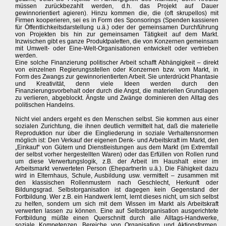
müssen zurückbezahlt werden, d.h. das Projekt auf Dauer
gewinnorientiert agieren). Hinzu kommen die, die (oft skrupellos) mit
Firmen kooperieren, sei es in Form des Sponsorings (Spenden kassieren
für Öffentlichkeitsdarstellung u.ä.) oder der gemeinsamen Durchführung
von Projekten bis hin zur gemeinsamen Tätigkeit auf dem Markt.
Inzwischen gibt es ganze Produktpaletten, die von Konzernen gemeinsam
mit Umwelt- oder Eine-Welt-Organisationen entwickelt oder vertrieben
werden.
Eine solche Finanzierung politischer Arbeit schafft Abhängigkeit – direkt
von einzelnen Regierungsstellen oder Konzernen bzw. vom Markt, in
Form des Zwangs zur gewinnorientierten Arbeit. Sie unterdrückt Phantasie
und Kreativität, denn viele Ideen werden durch den
Finanzierungsvorbehalt oder durch die Angst, die materiellen Grundlagen
zu verlieren, abgeblockt. Ängste und Zwänge dominieren den Alltag des
politischen Handelns.
Nicht viel anders ergeht es den Menschen selbst. Sie kommen aus einer
sozialen Zurichtung, die ihnen deutlich vermittelt hat, daß die materielle
Reproduktion nur über die Eingliederung in soziale Verhaltensnormen
möglich ist: Den Verkauf der eigenen Denk- und Arbeitskraft im Markt, den
„Einkauf“ von Gütern und Dienstleistungen aus dem Markt (im Extremfall
der selbst vorher hergestellten Waren) oder das Erfüllen von Rollen rund
um diese Verwertungslogik, z.B. der Arbeit im Haushalt einer im
Arbeitsmarkt verwerteten Person (EhepartnerIn u.ä.). Die Fähigkeit dazu
wird in Elternhaus, Schule, Ausbildung usw. vermittelt – zusammen mit
den klassischen Rollenmustern nach Geschlecht, Herkunft oder
Bildungsgrad. Selbstorganisation ist dagegen kein Gegenstand der
Fortbildung. Wer z.B. ein Handwerk lernt, lernt dieses nicht, um sich selbst
zu helfen, sondern um sich mit dem Wissen im Markt als Arbeitskraft
verwerten lassen zu können. Eine auf Selbstorganisation ausgerichtete
Fortbildung müßte einen Querschnitt durch alle Alltags-Handwerke,
soziale Kompetenzen, Bereiche von Organisation und Aktionsformen,