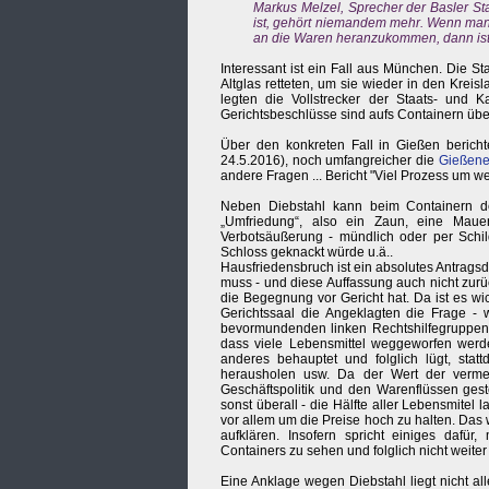
Markus Melzel, Sprecher der Basler Sta
ist, gehört niemandem mehr. Wenn man 
an die Waren heranzukommen, dann ist
Interessant ist ein Fall aus München. Die S
Altglas retteten, um sie wieder in den Kreis
legten die Vollstrecker der Staats- und 
Gerichtsbeschlüsse sind aufs Containern übe
Über den konkreten Fall in Gießen berichte
24.5.2016), noch umfangreicher die
Gießene
andere Fragen ... Bericht "Viel Prozess um w
Neben Diebstahl kann beim Containern der
„Umfriedung“, also ein Zaun, eine Maue
Verbotsäußerung - mündlich oder per Schild
Schloss geknackt würde u.ä..
Hausfriedensbruch ist ein absolutes Antragsd
muss - und diese Auffassung auch nicht zurüc
die Begegnung vor Gericht hat. Da ist es wic
Gerichtssaal die Angeklagten die Frage - 
bevormundenden linken Rechtshilfegruppen 
dass viele Lebensmittel weggeworfen werde
anderes behauptet und folglich lügt, stat
herausholen usw. Da der Wert der vermei
Geschäftspolitik und den Warenflüssen gest
sonst überall - die Hälfte aller Lebensmite
vor allem um die Preise hoch zu halten. Das
aufklären. Insofern spricht einiges dafür,
Containers zu sehen und folglich nicht weiter 
Eine Anklage wegen Diebstahl liegt nicht al