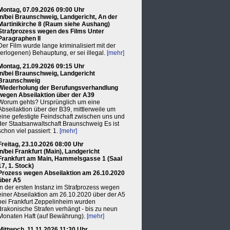
Montag, 07.09.2026 09:00 Uhr
in/bei Braunschweig, Landgericht, An der
Martinikirche 8 (Raum siehe Aushang)
Strafprozess wegen des Films Unter
Paragraphen II
Der Film wurde lange kriminalisiert mit der
(erlogenen) Behauptung, er sei illegal.
[mehr]
Montag, 21.09.2026 09:15 Uhr
in/bei Braunschweig, Landgericht
Braunschweig
Wiederholung der Berufungsverhandlung
wegen Abseilaktion über der A39
Worum gehts? Ursprünglich um eine
Abseilaktion über der B39, mittlerweile um
eine gefestigte Feindschaft zwischen uns und
der Staatsanwaltschaft Braunschweig Es ist
schon viel passiert: 1.
[mehr]
Freitag, 23.10.2026 08:00 Uhr
in/bei Frankfurt (Main), Landgericht
Frankfurt am Main, Hammelsgasse 1 (Saal
17, 1. Stock)
Prozess wegen Abseilaktion am 26.10.2020
über A5
In der ersten Instanz im Strafprozess wegen
einer Abseilaktion am 26.10.2020 über der A5
bei Frankfurt Zeppelinheim wurden
drakonische Strafen verhängt - bis zu neun
Monaten Haft (auf Bewährung).
[mehr]
Mittwoch, 11.11.2026 11:30 Uhr