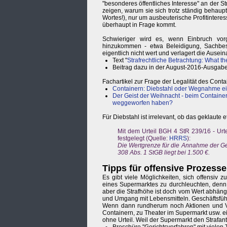
"besonderes öffentliches Interesse" an der 
zeigen, warum sie sich trotz ständig behaup
Wortes!), nur um ausbeuterische Profitinteress
überhaupt in Frage kommt.
Schwieriger wird es, wenn Einbruch vor
hinzukommen - etwa Beleidigung, Sachbes
eigentlich nicht wert und verlagert die Ausei
Text "
Strafrechtliche Betrachtung: What th
Beitrag dazu in der August-2016-Ausga
Fachartikel zur Frage der Legalität des Cont
Containern: Diebstahl oder Wegnahme e
Der Geist der Weihnacht - beim Container
weggeworfen haben?
Für Diebstahl ist irrelevant, ob das geklaute e
Mit dem Urteil BGH 4 StR 239/16 - Urt
festgelegt (Quelle:
HRRS
):
Die Wertgrenze für die Annahme der G
308 Abs. 1 StGB liegt bei 1.500 €.
Tipps für offensive Prozesse
Es gibt viele Möglichkeiten, sich offensiv z
eines Supermarktes zu durchleuchten, denn 
aber die Strafhöhe ist doch vom Wert abhäng
und Umgang mit Lebensmitteln. Geschäftsfüh
Wenn dann rundherum noch Aktionen und V
Containern, zu Theater im Supermarkt usw. 
ohne Urteil. Weil der Supermarkt den Strafantr
Broschüre "Gerichtsverfahren" mit vielen 