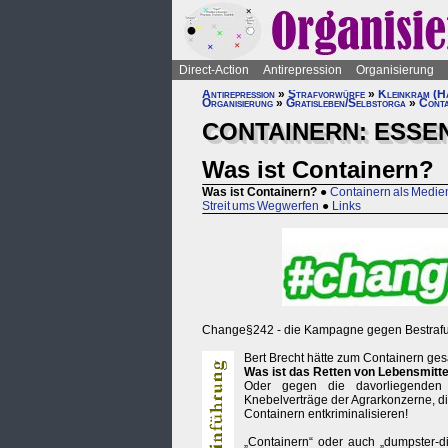
Direct-Action
Antirepression
Organisierung
Antirepression
»
Strafvorwürfe
»
Kleinkram (Ha
Organisierung
»
Gratisleben/Selbstorga
»
Conta
CONTAINERN: ESSE
Was ist Containern?
Was ist Containern?
●
Containern als Medi
Streit ums Wegwerfen
●
Links
Change§242 - die Kampagne gegen Bestrafu
Bert Brecht hätte zum Containern ges
Was ist das Retten von Lebensmitt
Oder gegen die davorliegenden 
Knebelverträge der Agrarkonzerne, di
Containern entkriminalisieren!
„Containern“ oder auch „dumpster-d