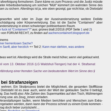
Strafverfolgung formulieren. Dann käme es zum Prozess und die Justiz müsste
teter Arbeitsüberlastung um solchen "Müll" kümmert (im wahrsten Sinne des
en zu sichern. Allerdings ist ja, wie oben gezeigt, gar nicht klar, ob Diebstahl
geworfen wird oder im Zuge der Auseinandersetzung weitere Delikte
chädigung oder Körperverletzung. Das ist die Sache "Containern" aber
nandersetzung in einen schwieriger politisierbaren Raum.
e fuck ist "Containern"?
" aus: grünes blatt 2/2016 (PDF Seite
1
und
2
)
be von FORUM RECHT, zu finden auf
aachencontainert.blogsport.de
ainerns
iner herrenlosen Sache?
n Sanft, aber herzlich
++ Teil 2:
Kann man stehlen, was andere
twas wert ist. Allerdings wird die Strafe meist höher, wenn viel geklaut wird.
eil vom 13. Oktober 2016 (LG Waldshut-Tiengen) hat der 4. Strafsenat
efährdung einer fremden Sache von bedeutendem Wert im Sinne des §
 bei Strafanzeigen
u wehren. Ein Strafprozess bietet die Möglichkeit, die gesamten Stoffflüsse
Diebstahl ist es zwar auch, wenn der Wert der geklauten Sache 0 beträgt,
ig. Das heißt also: Alle Zahlen des Supermarktes auf den Tisch, Müllmengen
rung usw. als Zeug_innen vorladen.
eranstaltungen laufen, wenn Medien berichten und Menschen zum Extra-
eingeladen werden, dann kann der Prozess schnell zu einem Ende kommen -
ag doch lieber zurückzieht ...
Tipps:
Bestellen
++
Download