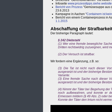
Infoseite
www.prozesstipps.siehe.website
Bericht von Prozess
"Gemüsesuppe aus de
23.6.2013
Kampagne in Aachen "
Containern ist kei
Bericht von einem Containerprozess in Aac
1.1.2015
Abschaffung der Strafbarkei
Der bisherige Paragraph lautet:
§ 242 Diebstahl
(1) Wer eine fremde bewegliche Sache
Dritten rechtswidrig zuzueignen, wird mit
(2) Der Versuch ist strafbar.
Wir fordern eine Ergänzung, z.B. so:
(3) Die Tat ist nicht nach dieser Vor
ausgesetzt ist und der bisherige Besitz
Variante:
(3) Eine fremde Sache nach dieser Vor
ausgesetzt ist und der bisherige Besitz
(4) Nimmt der Täter bei Begehung der Ta
noch aufbewahren, und konnte er de
Ermessen mildern (§ 49 Abs. 2) oder be
Konnte der Täter den Irrtum nicht vermeid