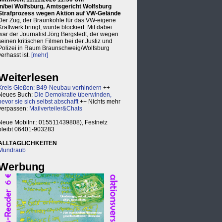
in/bei Wolfsburg, Amtsgericht Wolfsburg
Strafprozess wegen Aktion auf VW-Gelände
Der Zug, der Braunkohle für das VW-eigene
Kraftwerk bringt, wurde blockiert. Mit dabei
war der Journalist Jörg Bergstedt, der wegen
seinen kritischen Filmen bei der Justiz und
Polizei in Raum Braunschweig/Wolfsburg
verhasst ist.
[mehr]
Weiterlesen
Kreis Gießen: B49-Neubau verhindern
++
Neues Buch:
Die Demokratie überwinden,
bevor sie sich selbst abschafft
++ Nichts mehr
verpassen:
Mailverteiler&Chats
Neue Mobilnr.: 015511439808), Festnetz
bleibt 06401-903283
ALLTÄGLICHKEITEN
Mundraub
Werbung