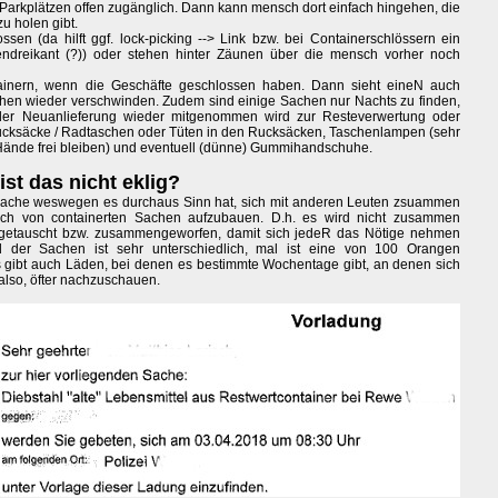
r Parkplätzen offen zugänglich. Dann kann mensch dort einfach hingehen, die
u holen gibt.
n (da hilft ggf. lock-picking --> Link bzw. bei Containerschlössern ein
endreikant (?)) oder stehen hinter Zäunen über die mensch vorher noch
tainern, wenn die Geschäfte geschlossen haben. Dann sieht eineN auch
hen wieder verschwinden. Zudem sind einige Sachen nur Nachts zu finden,
er Neuanlieferung wieder mitgenommen wird zur Resteverwertung oder
ucksäcke / Radtaschen oder Tüten in den Rucksäcken, Taschenlampen (sehr
 Hände frei bleiben) und eventuell (dünne) Gummihandschuhe.
st das nicht eklig?
 Sache weswegen es durchaus Sinn hat, sich mit anderen Leuten zsuammen
ch von containerten Sachen aufzubauen. D.h. es wird nicht zusammen
r getauscht bzw. zusammengeworfen, damit sich jedeR das Nötige nehmen
d der Sachen ist sehr unterschiedlich, mal ist eine von 100 Orangen
Es gibt auch Läden, bei denen es bestimmte Wochentage gibt, an denen sich
 also, öfter nachzuschauen.