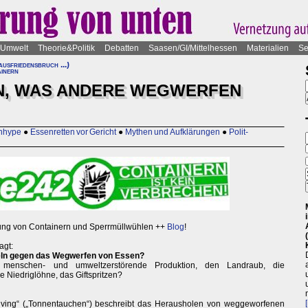
Umwelt
Theorie&Politik
Debatten
Saasen/GI/Mittelhessen
Materialien
Se
usfriedensbruch ...)
inern
N, WAS ANDERE WEGWERFEN
enhype
●
Essenretten vor Gericht
●
Mythen und Aufklärungen
●
Polit-
ng von Containern und Sperrmüllwühlen ++
Blog
!
agt:
eln gegen das Wegwerfen von Essen?
menschen- und umweltzerstörende Produktion, den Landraub, die
e Niedriglöhne, das Giftspritzen?
iving“ („Tonnentauchen“) beschreibt das Herausholen von weggeworfenen