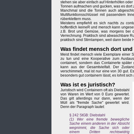
stehen sie aber einfach auf Hinterhöfen ode
Tonnen aufmachen und gucken, was es dort z
Manchmal sind die Tonnen auch abgeschlosse
Multifunktionsschlüssel mit passendem Inn
rüberklettern muss.
Meistens empfiehlt es sich nachts zu con
hoffentlich keineR und mensch kann ungese
z.B. Brot und Gemüse, was morgens bei d
Verrechnung. Praktisch sind abwaschbare R
praktisch sind Stirnlampen, weil dann beide
Was findet mensch dort und i
Meist findet mensch viele Exemplare einer
zu tun und eine Kooperative zum Austaus
containert, sondern das Containerte späte
kann aus der Gesamtvielfalt. Der Zustan
verschimmelt, mal ist nur eine von 30 gut. 
besonders gut containern lässt, es lohnt sich
Was ist es juristisch?
Juristisch wird Containern oft als Diebstahl
von Waren im Wert von 0 Euro gewertet.
Das gilt allerdings nur dann, wenn der
Müll als "fremde Sache" gewertet wird.
Denn der Paragraph lautet:
§ 242 StGB: Diebstahl
(1) Wer eine fremde bewegliche
Sache einem anderen in der Absicht
wegnimmt, die Sache sich oder
einem Dritten rechtswidrig