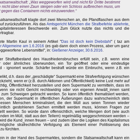
atsanwaltschaft: „Was weggeworfen wird und nicht für Dritte bestimmt
nicht über einen Zaun steigen oder ein Schloss aufbrechen muss, um
 gegen das Containern nichts einzuwenden.“
taatsanwaltschaft klagte dort zwei Menschen an, die Pfandflaschen aus dem
lauf zurückzuführen. Als das
Amtsgericht München die Strafbefehle ablehnte
,
Kapitalinteressen Beschwerde ein. Zum Glück nutzte das nichts und die
rtragbar.
te Martin Kaul in seinem Artikel "
Das ist doch kein Diebstahl
" ( taz am
r Allgemeine am 1.6.2016
(es gab dann doch einen Prozess, aber um ganz
eggeworfene Lebensmittel", in:
Gießener Anzeiger, 30.6.2016
.
 Straftatbestand des Hausfriedensbruches erfüllt sein, z.B. wenn eine
r oder ähnliches überwunden, ein Tor geöffnet oder eine eindeutige
 - ignoriert wurde. Schärfer bestraft würde ein Einbruchs, wenn z.B. ein
elikt, d.h. dass der „geschädigte“ Supermarkt eine Strafverfolgung wünschen
kzieht, wenn er (z.B. durch Aktionen und Öffentlichkeit) keine Lust mehr auf
htig, Öffentlichkeit herzustellen und dem Supermarkt zu vermitteln, dass im
wenn sie nicht Gericht rechtswidrig oder von eigenen Anwält_innen samt
zum Schweigen gebracht werden. So kann öffentlich thematisiert werden,
n, der Supermarkt in öffentlichen Äußerungen dazu wahrscheinlich stets
tdessen Menschen kriminalisiert, die den Müll aus seien Tonnen wieder
ntlich gestohlenen Sachen ermittelt werden muss, können Fragen zur
ellt werden. So würde dann offensichtlich, welche Mengen dort (wie auch
l landen im Müll, statt aus den Tellern) regelmäßig weggeschmissen werden –
 wird die Kund_innen freuen – und zudem über die Logiken des Kapitalismus
 mögliche strafrechtliche Verfolgung als Element einer Politisierung des
zu fürchten.
lein in der Hand des Supermarktes, sondern die Statsanwaltschaft kann ein