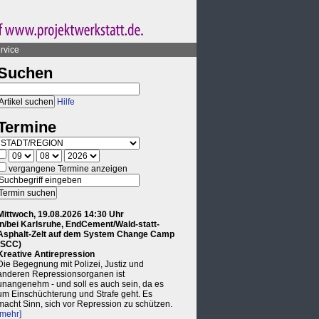
rvice
Suchen
Hilfe
Termine
vergangene Termine anzeigen
Mittwoch, 19.08.2026 14:30 Uhr
in/bei Karlsruhe, EndCement/Wald-statt-
Asphalt-Zelt auf dem System Change Camp
(SCC)
Kreative Antirepression
Die Begegnung mit Polizei, Justiz und
anderen Repressionsorganen ist
unangenehm - und soll es auch sein, da es
um Einschüchterung und Strafe geht. Es
macht Sinn, sich vor Repression zu schützen.
[mehr]