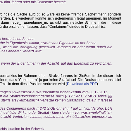
zu fünf Jahren oder mit Geldstrafe bestraft.
rdings die Sache aufgibt, so wäre es keine "fremde Sache" mehr, sondern
erden. Die wiederum könnte sich jedermensch legal aneignen. Im Moment
 dann neue_r Eigentümer_in. Es gibt auch etliche Stimmen, die in diese
rdig erscheinen lassen, dass "Containern" eindeutig Diebstahl ist.
n herrenlosen Sachen
he in Eigenbesitz nimmt, erwirbt das Eigentum an der Sache.
, wenn die Aneignung gesetzlich verboten ist oder wenn durch die
ines anderen verletzt wird.
 wenn der Eigentümer in der Absicht, auf das Eigentum zu verzichten,
upermarktes im Rahmen eines Strafverfahrens in Gießen, in der dieser sich
te, dass "Containern" ja gar keine Straftat sei. Die Deutsche Lebensmittel
xt, in dem diese Position vertreten wird (
Download als PDF
).
tragten Anwaltskanzlei Weiss/Walter/Fischer-Zernin vom 30.12.2015
f die Strafverfolgungshindernisse nach § 123 Abs. 2 StGB sowie §§
ellte als (vermeintlich) Verletzte keinen Strafantrag, da ein Interesse
t des Containerns nach § 242 StGB ohnehin fraglich [vgl. Vergho, DLR
h geht die Wirkung der Straftat - läge sie denn vor, was zweifelhaft ist -
ntlich) Verletzten hinaus, sodass auch ein öffentliches Interesse an
.
echtssituation in der Schweiz