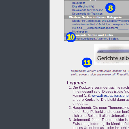
Legende
Die Kopfzeile verändert sich je nac
hineingesurft seid. Dieses ist die 
kommt (z.B.
www.direct-action.siehe
andere Kopfzeile. Die bleibt dann a
eingebt ...
Hauptmenü: Die neun Themensekto
einen Begriffe lenkt und diesen berüh
sich eine Seite mit allen Unterseiten
Untermenü: Jeder Themensektor ist i
Zwischengliederung. Ihr könnt auf di
dieses Unterthemas - oder Ihr geh