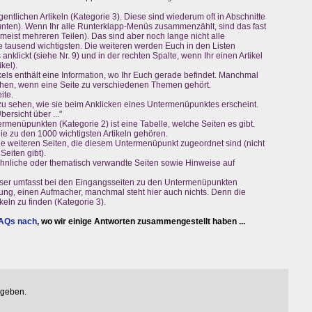
ntlichen Artikeln (Kategorie 3). Diese sind wiederum oft in Abschnitte
 unten). Wenn Ihr alle Runterklapp-Menüs zusammenzählt, sind das fast
eist mehreren Teilen). Das sind aber noch lange nicht alle
die tausend wichtigsten. Die weiteren werden Euch in den Listen
nklickt (siehe Nr. 9) und in der rechten Spalte, wenn Ihr einen Artikel
kel).
ikels enthält eine Information, wo Ihr Euch gerade befindet. Manchmal
ehen, wenn eine Seite zu verschiedenen Themen gehört.
ite.
te zu sehen, wie sie beim Anklicken eines Untermenüpunktes erscheint.
ersicht über ..."
ermenüpunkten (Kategorie 2) ist eine Tabelle, welche Seiten es gibt.
die zu den 1000 wichtigsten Artikeln gehören.
die weiteren Seiten, die diesem Untermenüpunkt zugeordnet sind (nicht
eiten gibt).
r ähnliche oder thematisch verwandte Seiten sowie Hinweise auf
Dieser umfasst bei den Eingangsseiten zu den Untermenüpunkten
rung, einen Aufmacher, manchmal steht hier auch nichts. Denn die
ikeln zu finden (Kategorie 3).
FAQs nach
, wo wir einige Antworten zusammengestellt haben ...
egeben.