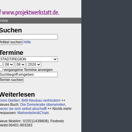
rvice
Suchen
Hilfe
Termine
vergangene Termine anzeigen
Weiterlesen
Kreis Gießen: B49-Neubau verhindern
++
Neues Buch:
Die Demokratie überwinden,
bevor sie sich selbst abschafft
++ Nichts mehr
verpassen:
Mailverteiler&Chats
Neue Mobilnr.: 015511439808), Festnetz
bleibt 06401-903283