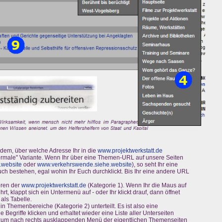
hdem, über welche Adresse Ihr in die
www.projektwerkstatt.de
"normale" Variante. Wenn Ihr über eine Themen-URL auf unsere Seiten
.website
oder
www.verkehrswende.siehe.website
), so seht Ihr eine
uch bestehen, egal wohin Ihr Euch durchklickt. Bis Ihr eine andere URL
ren der
www.projektwerkstatt.de
(Kategorie 1). Wenn Ihr die Maus auf
rt, klappt sich ein Untermenü auf - oder Ihr klickt drauf, dann öffnet
 als Tabelle.
n Themenbereiche (Kategorie 2) unterteilt. Es ist also eine
e Begriffe klicken und erhaltet wieder eine Liste aller Unterseiten
t zum nach rechts ausklappenden Menü der eigentlichen Themenseiten