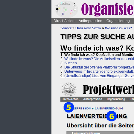
Direct-Action
Antirepression
Organisierung
Service
»
Über diese Seiten
»
Wo finde ich was?
TIPPS ZUR SUCHE A
Wo finde ich was? Ko
1.
Wo finde ich was? Kopfzeilen und Menüs 
2.
Wo finde ich was? Die Artikelseiten kurz erkl
3.
Suchen
4.
Die Struktur der offenen Plattform "projektwe
5.
Unterwegs im Irrgarten der projektwerkstatt.
6.
(Unvollständige) Liste von Eingangs-, Serv