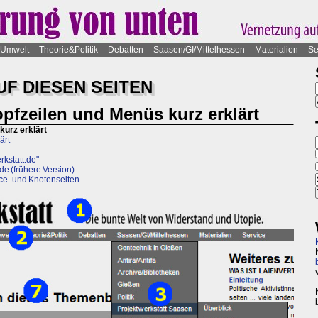
Umwelt
Theorie&Politik
Debatten
Saasen/GI/Mittelhessen
Materialien
Se
UF DIESEN SEITEN
pfzeilen und Menüs kurz erklärt
kurz erklärt
ärt
rkstatt.de"
de (frühere Version)
ice- und Knotenseiten