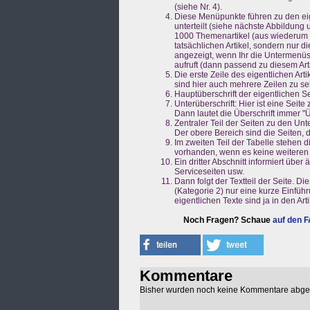
(siehe Nr. 4).
Diese Menüpunkte führen zu den eige
unterteilt (siehe nächste Abbildung
1000 Themenartikel (aus wiederum m
tatsächlichen Artikel, sondern nur 
angezeigt, wenn Ihr die Untermenüs a
aufruft (dann passend zu diesem Arti
Die erste Zeile des eigentlichen Art
sind hier auch mehrere Zeilen zu s
Hauptüberschrift der eigentlichen Se
Unterüberschrift: Hier ist eine Sei
Dann lautet die Überschrift immer "Üb
Zentraler Teil der Seiten zu den Unt
Der obere Bereich sind die Seiten, 
Im zweiten Teil der Tabelle stehen 
vorhanden, wenn es keine weiteren S
Ein dritter Abschnitt informiert übe
Serviceseiten usw.
Dann folgt der Textteil der Seite. 
(Kategorie 2) nur eine kurze Einfüh
eigentlichen Texte sind ja in den Art
Noch Fragen? Schaue
auf den 
Kommentare
Bisher wurden noch keine Kommentare abg