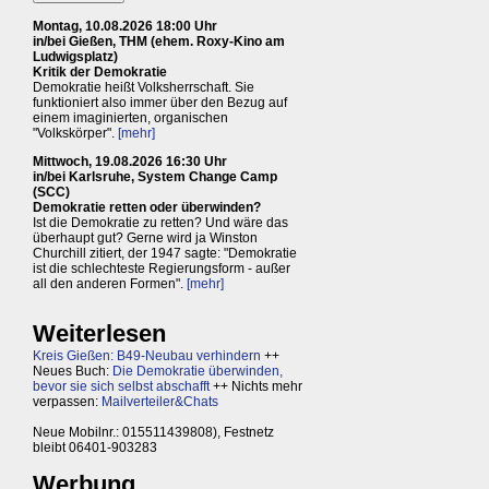
Montag, 10.08.2026 18:00 Uhr
in/bei Gießen, THM (ehem. Roxy-Kino am
Ludwigsplatz)
Kritik der Demokratie
Demokratie heißt Volksherrschaft. Sie
funktioniert also immer über den Bezug auf
einem imaginierten, organischen
"Volkskörper".
[mehr]
Mittwoch, 19.08.2026 16:30 Uhr
in/bei Karlsruhe, System Change Camp
(SCC)
Demokratie retten oder überwinden?
Ist die Demokratie zu retten? Und wäre das
überhaupt gut? Gerne wird ja Winston
Churchill zitiert, der 1947 sagte: "Demokratie
ist die schlechteste Regierungsform - außer
all den anderen Formen".
[mehr]
Weiterlesen
Kreis Gießen: B49-Neubau verhindern
++
Neues Buch:
Die Demokratie überwinden,
bevor sie sich selbst abschafft
++ Nichts mehr
verpassen:
Mailverteiler&Chats
Neue Mobilnr.: 015511439808), Festnetz
bleibt 06401-903283
Werbung