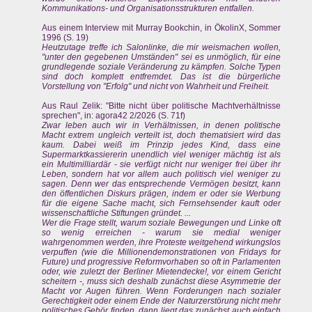
Kommunikations- und Organisationsstrukturen entfallen.
Aus einem Interview mit Murray Bookchin, in ÖkolinX, Sommer
1996 (S. 19)
Heutzutage treffe ich Salonlinke, die mir weismachen wollen,
"unter den gegebenen Umständen" sei es unmöglich, für eine
grundlegende soziale Veränderung zu kämpfen. Solche Typen
sind doch komplett entfremdet. Das ist die bürgerliche
Vorstellung von "Erfolg" und nicht von Wahrheit und Freiheit.
Aus Raul Zelik: "Bitte nicht über politische Machtverhältnisse
sprechen", in: agora42 2/2026 (S. 71f)
Zwar leben auch wir in Verhältnissen, in denen politische
Macht extrem ungleich verteilt ist, doch thematisiert wird das
kaum. Dabei weiß im Prinzip jedes Kind, dass eine
Supermarktkassiererin unendlich viel weniger mächtig ist als
ein Multimilliardär - sie verfügt nicht nur weniger frei über ihr
Leben, sondern hat vor allem auch politisch viel weniger zu
sagen. Denn wer das entsprechende Vermögen besitzt, kann
den öffentlichen Diskurs prägen, indem er oder sie Werbung
für die eigene Sache macht, sich Fernsehsender kauft oder
wissenschaftliche Stiftungen gründet. ...
Wer die Frage stellt, warum soziale Bewegungen und Linke oft
so wenig erreichen - warum sie medial weniger
wahrgenommen werden, ihre Proteste weitgehend wirkungslos
verpuffen (wie die Millionendemonstrationen von Fridays for
Future) und progressive Reformvorhaben so oft in Parlamenten
oder, wie zuletzt der Berliner Mietendecke!, vor einem Gericht
scheitern -, muss sich deshalb zunächst diese Asymmetrie der
Macht vor Augen führen. Wenn Forderungen nach sozialer
Gerechtigkeit oder einem Ende der Naturzerstörung nicht mehr
politisches Gehör finden, dann liegt das zunächst auch einfach