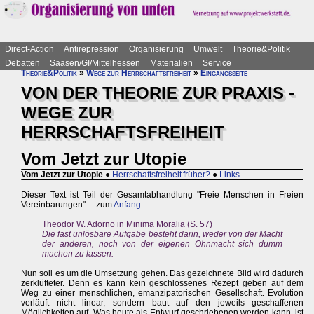
Direct-Action
Antirepression
Organisierung
Umwelt
Theorie&Politik
Debatten
Saasen/GI/Mittelhessen
Materialien
Service
Theorie&Politik
»
Wege zur Herrschaftsfreiheit
»
Eingangsseite
VON DER THEORIE ZUR PRAXIS -
WEGE ZUR
HERRSCHAFTSFREIHEIT
Vom Jetzt zur Utopie
Vom Jetzt zur Utopie
●
Herrschaftsfreiheit früher?
●
Links
Dieser Text ist Teil der Gesamtabhandlung "Freie Menschen in Freien
Vereinbarungen" ... zum
Anfang
.
Theodor W. Adorno in Minima Moralia (S. 57)
Die fast unlösbare Aufgabe besteht darin, weder von der Macht
der anderen, noch von der eigenen Ohnmacht sich dumm
machen zu lassen.
Nun soll es um die Umsetzung gehen. Das gezeichnete Bild wird dadurch
zerklüfteter. Denn es kann kein geschlossenes Rezept geben auf dem
Weg zu einer menschlichen, emanzipatorischen Gesellschaft. Evolution
verläuft nicht linear, sondern baut auf den jeweils geschaffenen
Möglichkeiten auf. Was heute als Entwurf geschriebenen werden kann, ist