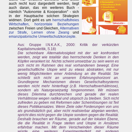
auch recht kurz dargestellt werden, liegt
auch daran, das ein weiteres Buch -
nämlich "Autonomie & Kooperation" - sich
in der Hauptsache solchen Strategien
widmen. Dort geht es um
herrschaftsfreies
Wirtschaften
,
horizontale Beziehungen
zwischen Freien und Gleichen,
Alternativen
zur Strafe
,
Lernen ohne Zwang
und
emanzipatorische Umweltschutzkonzepte
.
Aus: Gruppe I.N.K.A.K., 2000: Kritik der verkürzten
Kapitalismuskritik, S.18)
Die scheinbare Alternativlosigkeit mit der wir konfrontiert
werden, zeigt wie totalitär das herrrschende Denken in den
Köpfen verankert ist. Nichts scheint umsetzbar zu sein wenn es
sich nicht im Rahmen des real vorhandenen bewegt. Eine
gesellschaftliche Utopie wird zu etwas abstrakten, mit nur
wenig Möglichkeiten einer Anbindung an die Realität. Sie
schließt sich nicht an unseren Erfahrungshorizont an.
Grundlegene Mechanismen dieses Gesellschaftssystems
werden nicht mehr hinterfragt (z.B. Herrschaftsverhältnisse),
sondern als Naturgesetzartig hingenommen. Wir müssen
dieses Dilemma durchbrechen und gerade der realen
Verhältnisse wegen radikal und utopisch zu bleiben. Sich nicht
zufrieden zu geben mit Reformen oder Scheinlösungen ist Teil
dieses Politikansatzes. Wenn Ziele oder Forderungen von uns
als grundsätzlich gut, aber nicht realisierbar abgetan werden,
spricht dies nicht gegen die Utopie sondern gegen die Realität.
Deshalb brauchen wir Räume, gerade auf der lokalen Ebene,
die die Realität in Frage stellen und Utopie in Ansätzen
erfahrbar machen. Mit dem Verschwinden dieser Räume
würde eine weiteres Experimentierfeld mit anderen