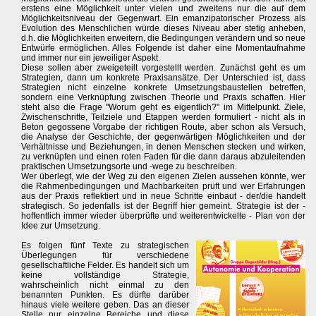
erstens eine Möglichkeit unter vielen und zweitens nur die auf dem
Möglichkeitsniveau der Gegenwart. Ein emanzipatorischer Prozess als
Evolution des Menschlichen würde dieses Niveau aber stetig anheben,
d.h. die Möglichkeiten erweitern, die Bedingungen verändern und so neue
Entwürfe ermöglichen. Alles Folgende ist daher eine Momentaufnahme
und immer nur ein jeweiliger Aspekt.
Diese sollen aber zweigeteilt vorgestellt werden. Zunächst geht es um
Strategien, dann um konkrete Praxisansätze. Der Unterschied ist, dass
Strategien nicht einzelne konkrete Umsetzungsbaustellen betreffen,
sondern eine Verknüpfung zwischen Theorie und Praxis schaffen. Hier
steht also die Frage "Worum geht es eigentlich?" im Mittelpunkt. Ziele,
Zwischenschritte, Teilziele und Etappen werden formuliert - nicht als in
Beton gegossene Vorgabe der richtigen Route, aber schon als Versuch,
die Analyse der Geschichte, der gegenwärtigen Möglichkeiten und der
Verhältnisse und Beziehungen, in denen Menschen stecken und wirken,
zu verknüpfen und einen roten Faden für die dann daraus abzuleitenden
praktischen Umsetzungsorte und -wege zu beschreiben.
Wer überlegt, wie der Weg zu den eigenen Zielen aussehen könnte, wer
die Rahmenbedingungen und Machbarkeiten prüft und wer Erfahrungen
aus der Praxis reflektiert und in neue Schritte einbaut - der/die handelt
strategisch. So jedenfalls ist der Begriff hier gemeint. Strategie ist der -
hoffentlich immer wieder überprüfte und weiterentwickelte - Plan von der
Idee zur Umsetzung.
Es folgen fünf Texte zu strategischen
Überlegungen für verschiedene
gesellschaftliche Felder. Es handelt sich um
keine vollständige Strategie,
wahrscheinlich nicht einmal zu den
benannten Punkten. Es dürfte darüber
hinaus viele weitere geben. Das an dieser
Stelle nur einzelne Bereiche und diese