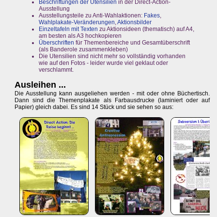
Beschriftungen der Utensilien
in der Direct-Action-
Ausstellung
Ausstellungsteile zu Anti-Wahlaktionen:
Fakes
,
Wahlplakate-Veränderungen
,
Aktionsbilder
Einzeltafeln mit Texten
zu Aktionsideen (thematisch) auf A4,
am besten als A3 hochkopieren
Überschriften
für Themenbereiche und Gesamtüberschrift
(als Banderole zusammenkleben)
Die Utensilien sind nicht mehr so vollständig vorhanden
wie auf den Fotos - leider wurde viel geklaut oder
verschlammt.
Ausleihen ...
Die Ausstellung kann ausgeliehen werden - mit oder ohne Büchertisch.
Dann sind die Themenplakate als Farbausdrucke (laminiert oder auf
Papier) gleich dabei. Es sind 14 Stück und sie sehen so aus: