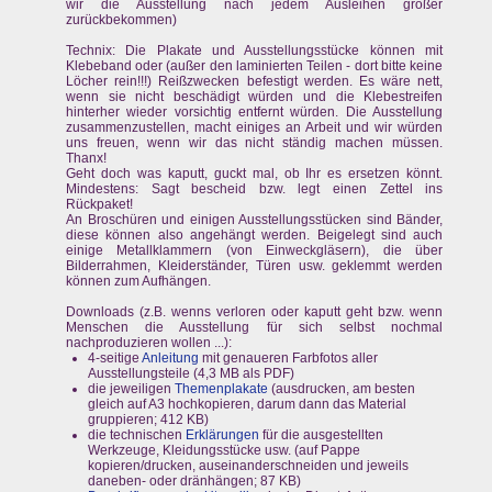
wir die Ausstellung nach jedem Ausleihen größer
zurückbekommen)
Technix: Die Plakate und Ausstellungsstücke können mit
Klebeband oder (außer den laminierten Teilen - dort bitte keine
Löcher rein!!!) Reißzwecken befestigt werden. Es wäre nett,
wenn sie nicht beschädigt würden und die Klebestreifen
hinterher wieder vorsichtig entfernt würden. Die Ausstellung
zusammenzustellen, macht einiges an Arbeit und wir würden
uns freuen, wenn wir das nicht ständig machen müssen.
Thanx!
Geht doch was kaputt, guckt mal, ob Ihr es ersetzen könnt.
Mindestens: Sagt bescheid bzw. legt einen Zettel ins
Rückpaket!
An Broschüren und einigen Ausstellungsstücken sind Bänder,
diese können also angehängt werden. Beigelegt sind auch
einige Metallklammern (von Einweckgläsern), die über
Bilderrahmen, Kleiderständer, Türen usw. geklemmt werden
können zum Aufhängen.
Downloads (z.B. wenns verloren oder kaputt geht bzw. wenn
Menschen die Ausstellung für sich selbst nochmal
nachproduzieren wollen ...):
4-seitige
Anleitung
mit genaueren Farbfotos aller
Ausstellungsteile (4,3 MB als PDF)
die jeweiligen
Themenplakate
(ausdrucken, am besten
gleich auf A3 hochkopieren, darum dann das Material
gruppieren; 412 KB)
die technischen
Erklärungen
für die ausgestellten
Werkzeuge, Kleidungsstücke usw. (auf Pappe
kopieren/drucken, auseinanderschneiden und jeweils
daneben- oder dränhängen; 87 KB)