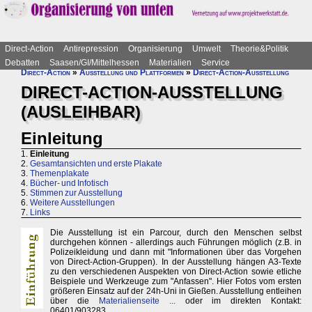
Direct-Action
Antirepression
Organisierung
Umwelt
Theorie&Politik
Debatten
Saasen/GI/Mittelhessen
Materialien
Service
Direct-Action
»
Ausstellung und Plattformen
»
Direct-Action-Ausstellung
DIRECT-ACTION-AUSSTELLUNG
(AUSLEIHBAR)
Einleitung
1.
Einleitung
2.
Gesamtansichten und erste Plakate
3.
Themenplakate
4.
Bücher- und Infotisch
5.
Stimmen zur Ausstellung
6.
Weitere Ausstellungen
7.
Links
Die Ausstellung ist ein Parcour, durch den Menschen selbst
durchgehen können - allerdings auch Führungen möglich (z.B. in
Polizeikleidung und dann mit "Informationen über das Vorgehen
von Direct-Action-Gruppen). In der Ausstellung hängen A3-Texte
zu den verschiedenen Auspekten von Direct-Action sowie etliche
Beispiele und Werkzeuge zum "Anfassen". Hier Fotos vom ersten
größeren Einsatz auf der 24h-Uni in Gießen. Ausstellung entleihen
über die
Materialienseite ...
oder im direkten Kontakt:
06401/903283.