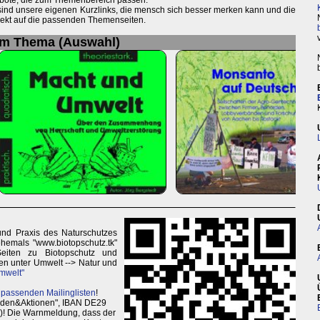
bote, die zum Themenbereich passen.
 sind unsere eigenen Kurzlinks, die mensch sich besser merken kann und die
irekt auf die passenden Themenseiten.
um Thema (Auswahl)
und Praxis des Naturschutzes
ehemals "www.biotopschutz.tk"
Seiten zu Biotopschutz und
n unter Umwelt --> Natur und
mwelt"
 passenden Mailinglisten
!
enden&Aktionen", IBAN DE29
)! Die Warnmeldung, dass der