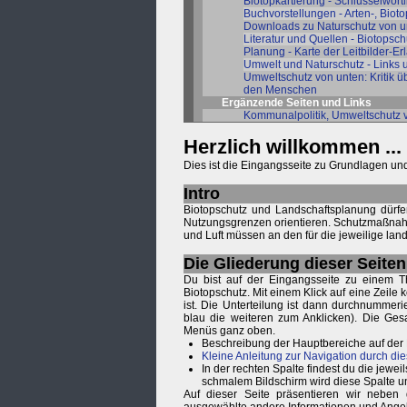
Biotopkartierung - Schlüsselwortl
Buchvorstellungen - Arten-, Biot
Downloads zu Naturschutz von un
Literatur und Quellen - Biotopsch
Planung - Karte der Leitbilder-E
Umwelt und Naturschutz - Links
Umweltschutz von unten: Kritik ü
den Menschen
Ergänzende Seiten und Links
Kommunalpolitik, Umweltschutz 
Herzlich willkommen ...
Dies ist die Eingangsseite zu Grundlagen und
Intro
Biotopschutz und Landschaftsplanung dürfen
Nutzungsgrenzen orientieren. Schutzmaßnah
und Luft müssen an den für die jeweilige lan
Die Gliederung dieser Seiten
Du bist auf der Eingangsseite zu einem T
Biotopschutz. Mit einem Klick auf eine Zeile 
ist. Die Unterteilung ist dann durchnummeri
blau die weiteren zum Anklicken). Die Ges
Menüs ganz oben.
Beschreibung der Hauptbereiche auf der
Kleine Anleitung zur Navigation durch die
In der rechten Spalte findest du die je
schmalem Bildschirm wird diese Spalte u
Auf dieser Seite präsentieren wir neben