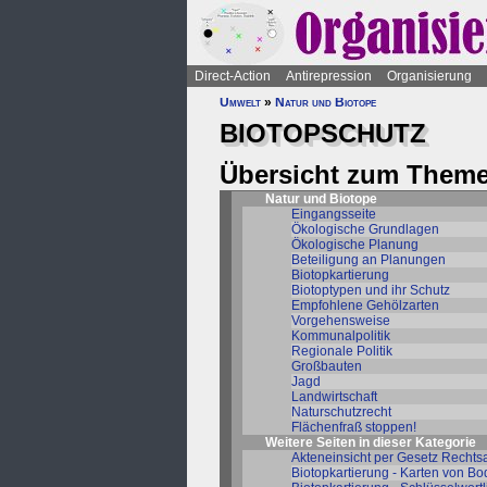
Direct-Action
Antirepression
Organisierung
Umwelt
»
Natur und Biotope
BIOTOPSCHUTZ
Übersicht zum Theme
Natur und Biotope
Eingangsseite
Ökologische Grundlagen
Ökologische Planung
Beteiligung an Planungen
Biotopkartierung
Biotoptypen und ihr Schutz
Empfohlene Gehölzarten
Vorgehensweise
Kommunalpolitik
Regionale Politik
Großbauten
Jagd
Landwirtschaft
Naturschutzrecht
Flächenfraß stoppen!
Weitere Seiten in dieser Kategorie
Akteneinsicht per Gesetz Rechts
Biotopkartierung - Karten von B