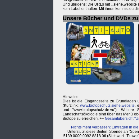
ausgewählte andere Informationen und Ange
Und übrigens: Die URLs mit ...siehe.website
kein Label enthalten. Mit ihnen kommst du d
Unsere Bücher und DVDs z
Hinweise:
Dies ist die Eingangsseite zu Grundlagen 
(Kurzlink:
www.biotopschutz.siehe.website
, 
und "www.biotopschutz.de.vu"). Weitere 
Landschaftsökologie sind über das Menü obe
Biotope zu erreichen. ++
Gesamtübersicht "U
Nichts mehr verpassen: Eintragen in die
Unterstützt diese Seiten: Spende an "Sp
5139 0000 0092 8818 06 (Stichwort: "Prowe"