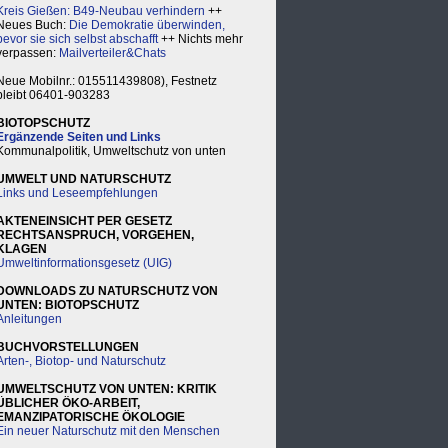
Kreis Gießen: B49-Neubau verhindern
++
Neues Buch:
Die Demokratie überwinden,
bevor sie sich selbst abschafft
++ Nichts mehr
verpassen:
Mailverteiler&Chats
Neue Mobilnr.: 015511439808), Festnetz
bleibt 06401-903283
BIOTOPSCHUTZ
Ergänzende Seiten und Links
Kommunalpolitik, Umweltschutz von unten
UMWELT UND NATURSCHUTZ
Links und Leseempfehlungen
AKTENEINSICHT PER GESETZ
RECHTSANSPRUCH, VORGEHEN,
KLAGEN
Umweltinformationsgesetz (UIG)
DOWNLOADS ZU NATURSCHUTZ VON
UNTEN: BIOTOPSCHUTZ
Anleitungen
BUCHVORSTELLUNGEN
Arten-, Biotop- und Naturschutz
UMWELTSCHUTZ VON UNTEN: KRITIK
ÜBLICHER ÖKO-ARBEIT,
EMANZIPATORISCHE ÖKOLOGIE
Ein neuer Naturschutz mit den Menschen