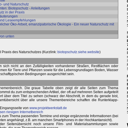
iste
op- und Naturschutz
ten: Biotopschutz - Anleitungen
utz in der Praxis
rläuterungen
 und Leseempfehlungen
blicher Öko-Arbeit, emanzipatorische Ökologie - Ein neuer Naturschutz mit
von unten
 Praxis des Naturschutzes (Kurzlink:
biotopschutz.siehe.website
)
 sich nicht an den Zufälligkeiten vorhandener Straßen, Restflächen oder
men für Tiere und Pflanzen sowie für die Lebensgrundlagen Boden, Wasser
dschafttypischen Bedingungen ausgerichtet sein.
hemenbereich. Die graue Tabelle oben zeigt dir alle Seiten zum Thema
kommst du zum entsprechenden Artikel, der oft auf mehreren Seiten aufgeteilt
ert über dem Titel zu sehen (schwarz der Abschnitt, in dem du gerade bist,
amtübersicht über alle unsere Themenbereiche schaffen die Runterklapp-
 Eingangsseite von
www.projektwerkstatt.de
sen riesigen Internetbereich
weils zum Thema passenden Termine und einige ergänzende Informationen (bei
nten angehängt, z.B. am manchen Smartphones in der Hochkantansicht).
 der Seitenübersicht noch unsere Film- und Materialsammlungen sowie