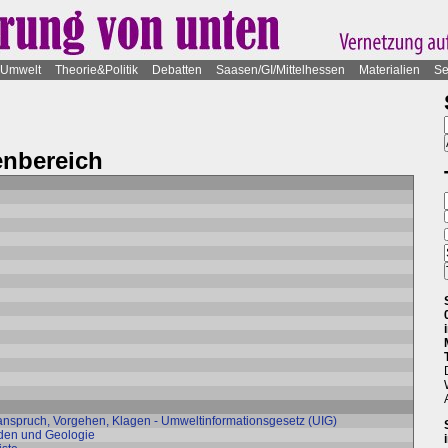
Umwelt
Theorie&Politik
Debatten
Saasen/GI/Mittelhessen
Materialien
Se
nbereich
anspruch, Vorgehen, Klagen - Umweltinformationsgesetz (UIG)
oden und Geologie