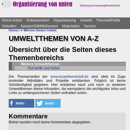
Direct-Action
Antirepression
Organisierung
Umwelt
Theorie&Politik
Debatten
Saasen/GI/Mittelhessen
Materialien
Service
Umwelt
»
Weitere Umweltthemen
UMWELTTHEMEN VON A-Z
Übersicht über die Seiten dieses
Themenbereichs
Weitere Umweltthemen
Rohstoffe und Abfall
Die Themenseiten der
www.projektwerkstatt.de
sind stets im Zuge
konkreter Aktivitäten und Projekte entstanden. Folglich ist keine
Vollständigkeit gegeben. Hier entstehen nach und nach zu weiteren
Umweltthemen kleine Infoseiten, die wenigstens die wichtigsten Infos und
Links zu umfangreicheren Seiten enthalten sollen.
Kommentare
Bisher wurden noch keine Kommentare abgegeben.