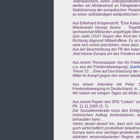
Tellerwäschers, eines untergeordnete
stellen ein Mindestmaß an Fähigkeiten
Stabilisierung der europäischen Periphe
so einen selbständigen weltpolitischen 
Aus Ekkehard Krippendorff, "Eine Katas
Wiederwahl George Bushs ... Tragödie
sechseinhalt Milliarden ungefragte Men
Quo vadis USA? Gegen den Rest der We
Richtung Abgrund Mitbetroffene. Es sit
viele sich schon jetzt fühlen, ohne dass 
Aus der Beschreibung der FR des Autor
Jetzt müsse Europa um des Friedens wi
Aus einem Thesenpapier der AG Friede
u.a. aus der Friedensbewegung),
Quelle
These 53 ... Eine auf Durchsetzung der 
Mittel im Kampf gegen den immer wiede
Aus einem Interview mit Peter Str
Friedensbewegung in Deutschland, in:
Wir haben vor einigen Tagen als Motto d
Aus einem Papier des SPD-"Linken" und
FR, 11.11.2005 (S. 7)
Die Sozialdemokratie muss den Erfolg 
historischen Auftrag konkretisieren,
behaupten kann. ...
Vieles deutet darauf hin, dass sich n
auch wirtschaftlich produktiver bewähren
Europa kann eine wichtige gestaltende
stärksten wissensbasierten Region de