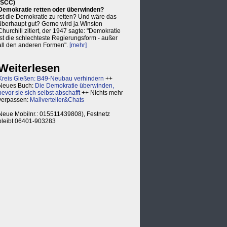
(SCC)
Demokratie retten oder überwinden?
Ist die Demokratie zu retten? Und wäre das
überhaupt gut? Gerne wird ja Winston
Churchill zitiert, der 1947 sagte: "Demokratie
ist die schlechteste Regierungsform - außer
all den anderen Formen".
[mehr]
Weiterlesen
Kreis Gießen: B49-Neubau verhindern
++
Neues Buch:
Die Demokratie überwinden,
bevor sie sich selbst abschafft
++ Nichts mehr
verpassen:
Mailverteiler&Chats
Neue Mobilnr.: 015511439808), Festnetz
bleibt 06401-903283