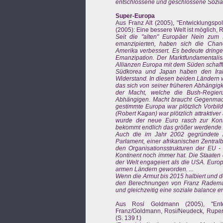
entschlossene und geschlossene Sozia
Super-Europa
Aus Franz Alt (2005), "Entwicklungspoli
(2005): Eine bessere Welt ist möglich, R
Seit die "alten" Europäer Nein zum
emanzipierten, haben sich die Chan
Amerika verbessert. Es bedeute dringe
Emanzipation. Der Marktfundamentalis
Allianzen Europa mit dem Süden schafft
Südkorea und Japan haben den Irak-K
Widerstand. In diesen beiden Ländern 
das sich von seiner früheren Abhängig
der Macht, welche die Bush-Regieru
Abhängigen. Macht braucht Gegenmacht,
gestimmte Europa war plötzlich Vorbild 
(Robert Kagan) war plötzlich attraktive
wurde der neue Euro rasch zur Konk
bekommt endlich das größer werdende E
Auch die im Jahr 2002 gegründete Af
Parlament, einer afrikanischen Zentral
den Organisationsstrukturen der EU - m
Kontinent noch immer hat. Die Staaten 
der Welt engageiert als die USA. Europ
armen Ländern geworden. ...
Wenn die Armut bis 2015 halbiert und
den Berechnungen von Franz Rademach
und gleichzeitig eine soziale balance e
Aus Rosi Goldmann (2005), "Entew
Franz/Goldmann, Rosi/Neudeck, Rupert
(S. 139 f.)