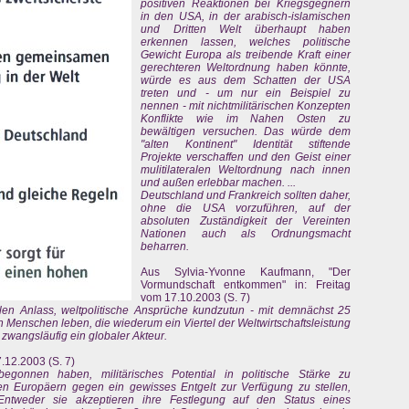
positiven Reaktionen bei Kriegsgegnern
in den USA, in der arabisch-islamischen
und Dritten Welt überhaupt haben
erkennen lassen, welches politische
Gewicht Europa als treibende Kraft einer
gerechteren Weltordnung haben könnte,
würde es aus dem Schatten der USA
treten und - um nur ein Beispiel zu
nennen - mit nichtmilitärischen Konzepten
Konflikte wie im Nahen Osten zu
bewältigen versuchen. Das würde dem
"alten Kontinent" Identität stiftende
Projekte verschaffen und den Geist einer
mulitilateralen Weltordnung nach innen
und außen erlebbar machen. ...
Deutschland und Frankreich sollten daher,
ohne die USA vorzuführen, auf der
absoluten Zuständigkeit der Vereinten
Nationen auch als Ordnungsmacht
beharren.
Aus Sylvia-Yvonne Kaufmann, "Der
Vormundschaft entkommen" in: Freitag
vom 17.10.2003 (S. 7)
len Anlass, weltpolitische Ansprüche kundzutun - mit demnächst 25
n Menschen leben, die wiederum ein Viertel der Weltwirtschaftsleistung
s zwangsläufig ein globaler Akteur.
7.12.2003 (S. 7)
gonnen haben, militärisches Potential in politische Stärke zu
den Europäern gegen ein gewisses Entgelt zur Verfügung zu stellen,
ntweder sie akzeptieren ihre Festlegung auf den Status eines