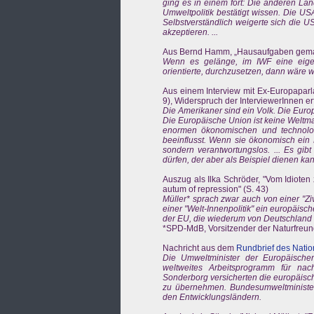
ging es in einem fort: Die anderen Länd
Umweltpolitik bestätigt wissen. Die USA 
Selbstverständlich weigerte sich die 
akzeptieren. ...
Aus Bernd Hamm, „Hausaufgaben gemacht
Wenn es gelänge, im IWF eine eigen
orientierte, durchzusetzen, dann wäre 
Aus einem Interview mit Ex-Europapar
9), Widerspruch der InterviewerInnen erf
Die Amerikaner sind ein Volk. Die Europ
Die Europäische Union ist keine Weltmac
enormen ökonomischen und technologi
beeinflusst. Wenn sie ökonomisch ein R
sondern verantwortungslos. ... Es gi
dürfen, der aber als Beispiel dienen ka
Auszug als Ilka Schröder, "Vom Idiote
autum of repression" (S. 43)
Müller* sprach zwar auch von einer "Zi
einer "Welt-Innenpolitik" ein europäisc
der EU, die wiederum von Deutschland 
*SPD-MdB, Vorsitzender der Naturfreu
Nachricht aus dem
Rundbrief des Natio
Die Umweltminister der Europäische
weltweites Arbeitsprogramm für nac
Sonderborg versicherten die europäisch
zu übernehmen. Bundesumweltminister 
den Entwicklungsländern.