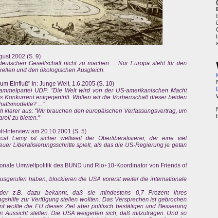
gust 2002 (S. 9)
 deutschen Gesellschaft nicht zu machen ... Nur Europa steht für den
turellen und den ökologischen Ausgleich.
 um Einfluß" in: Junge Welt, 1.6.2005 (S. 10)
Sammelpartei UDF: "Die Welt wird von der US-amerikanischen Macht
s Konkurrent entgegentritt. Wollen wir die Vorherrschaft dieser beiden
aftsmodelle? ..."
h klarer aus: "Wir brauchen den europäischen Verfassungsvertrag, um
li zu bieten."
lt-Interview am 20.10.2001 (S. 5)
 Lamy ist sicher weltweit der Oberliberalisierer, der eine viel
uer Liberalisierungsschritte spielt, als das die US-Regierung je getan
nationale Umweltpolitik des BUND und Rio+10-Koordinator von Friends of
usgerufen haben, blockieren die USA vorerst weiter die internationale
änder z.B. dazu bekannt, daß sie mindestens 0,7 Prozent ihres
ungshilfe zur Verfügung stellen wollten. Das Versprechen ist gebrochen
f wollte die EU dieses Ziel aber politisch bestätigen und Besserung
n Aussicht stellen. Die USA weigerten sich, daß mitzutragen. Und so