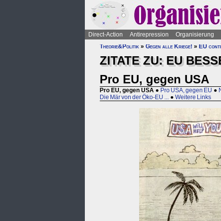
Direct-Action
Antirepression
Organisierung
Theorie&Politik
»
Gegen alle Kriege!
»
EU con
ZITATE ZU: EU BES
Pro EU, gegen USA
Pro EU, gegen USA
●
Pro USA, gegen EU
●
Die Mär von der Öko-EU ...
●
Weitere Links