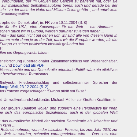
n Verbündeten, der im Großen und Ganzen zu parieren hat, oder sie
 zur militärischen Selbstbehauptung bereit, auch und gerade bei der
rie - zu der auch der Nahe und Mittlere Osten gehört -, und entwickeln
Gestaltungswillen.
trophe der Demokratie", in: FR vom 10.11.2004 (S. 8)
 für die USA, eine Katastrophe für die Welt ... ein Alptraum ...
schen (auch wir in Europa) werden darunter zu leiden haben ...
lt - das kann nicht gut gehen udn wir sind alle von diesem Gang in
 darum mehr denn je an der Zeit, dass wir die Europäer werden, als die
Europa zu seiner politischen Identität gefunden hat. ...
s:
llen ein Gegengewicht bilden.
nsforschung (überregionaler Zusammenschluss von Wissenschaftler,
 ...
und
Download als PDF
Menschrechte und der Demokratie orientierte Politik wäre ein effektives
r beschworenen Terrorismus ...
utynski, Friedensratschlag und selbsternannter Sprecher der
Junge Welt, 23.12.2004 (S. 2)
er Proteste vorgeschlagen: "Europa pfeift auf Bush".
 Umweltverbandsfunktionärs Michael Müller zur Großen Koalition, in:
der großen Koalition wollen und zugleich eine Perspektive für ihren
 wie sich das europäische Sozialmodell auch in der globalen Welt
ur das europäische Modell der sozialen Demokratie als krisenfest und
 kann ...
 Rolle einnehmen, wenn der Lissabon-Prozess, bis zum Jahr 2010 zur
r Welt zu werden, schneller vorangetrieben wird ... Das setzt eine