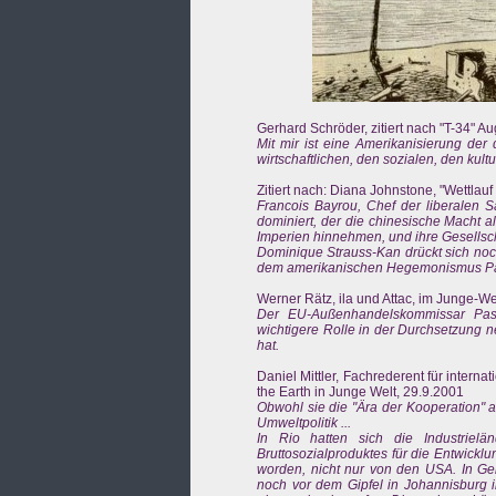
Gerhard Schröder, zitiert nach "T-34" Au
Mit mir ist eine Amerikanisierung der
wirtschaftlichen, den sozialen, den kul
Zitiert nach: Diana Johnstone, "Wettlauf
Francois Bayrou, Chef der liberalen 
dominiert, der die chinesische Macht al
Imperien hinnehmen, und ihre Gesellsch
Dominique Strauss-Kan drückt sich noc
dem amerikanischen Hegemonismus Paro
Werner Rätz, ila und Attac, im Junge-We
Der EU-Außenhandelskommissar Pascal
wichtigere Rolle in der Durchsetzung ne
hat.
Daniel Mittler, Fachrederent für inter
the Earth in Junge Welt, 29.9.2001
Obwohl sie die "Ära der Kooperation" a
Umweltpolitik ...
In Rio hatten sich die Industriel
Bruttosozialproduktes für die Entwickl
worden, nicht nur von den USA. In Gen
noch vor dem Gipfel in Johannisburg i