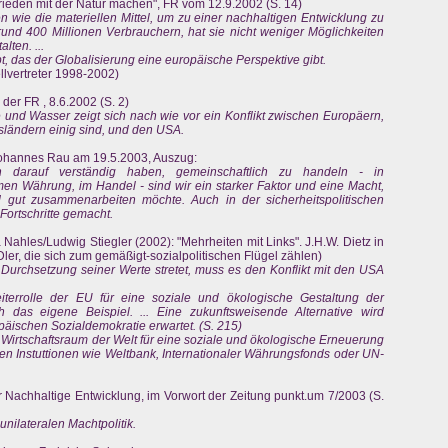
Frieden mit der Natur machen", FR vom 12.9.2002 (S. 14)
n wie die materiellen Mittel, um zu einer nachhaltigen Entwicklung zu
rund 400 Millionen Verbrauchern, hat sie nicht weniger Möglichkeiten
lten. ...
t, das der Globalisierung eine europäische Perspektive gibt.
lvertreter 1998-2002)
 der FR , 8.6.2002 (S. 2)
 und Wasser zeigt sich nach wie vor ein Konflikt zwischen Europäern,
gsländern einig sind, und den USA.
Johannes Rau am 19.5.2003, Auszug:
 darauf verständig haben, gemeinschaftlich zu handeln - in
n Währung, im Handel - sind wir ein starker Faktor und eine Macht,
 gut zusammenarbeiten möchte. Auch in der sicherheitspolitischen
ortschritte gemacht.
Nahles/Ludwig Stiegler (2002): "Mehrheiten mit Links". J.H.W. Dietz in
ler, die sich zum gemäßigt-sozialpolitischen Flügel zählen)
urchsetzung seiner Werte stretet, muss es den Konflikt mit den USA
iterrolle der EU für eine soziale und ökologische Gestaltung der
 das eigene Beispiel. ... Eine zukunftsweisende Alternative wird
äischen Sozialdemokratie erwartet. (S. 215)
 Wirtschaftsraum der Welt für eine soziale und ökologische Erneuerung
den Instuttionen wie Weltbank, Internationaler Währungsfonds oder UN-
ür Nachhaltige Entwicklung, im Vorwort der Zeitung punkt.um 7/2003 (S.
unilateralen Machtpolitik.