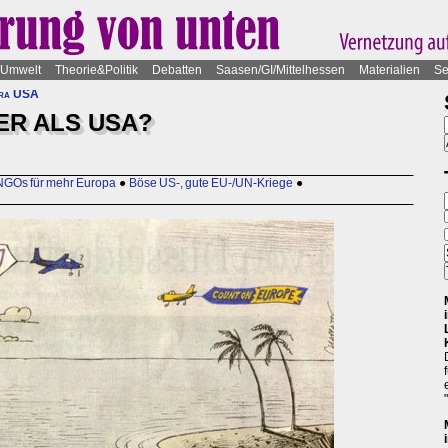
Umwelt
Theorie&Politik
Debatten
Saasen/GI/Mittelhessen
Materialien
Se
tra USA
SER ALS USA?
NGOs für mehr Europa
●
Böse US-, gute EU-/UN-Kriege
●