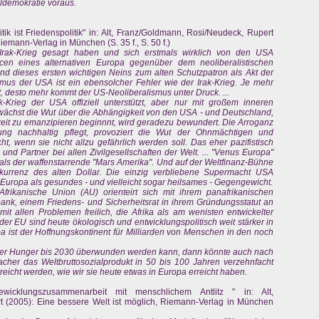
ldemokratie voraus.
tik ist Friedenspolitik" in: Alt, Franz/Goldmann, Rosi/Neudeck, Rupert
iemann-Verlag in München (S. 35 f., S. 50 f.)
 Irak-Krieg gesagt haben und sich erstmals wirklich von den USA
cen eines alternativen Europa gegenüber dem neoliberalistischen
nd dieses ersten wichtigen Neins zum alten Schutzpatron als Akt der
mus der USA ist ein ebensolcher Fehler wie der Irak-Krieg. Je mehr
, desto mehr kommt der US-Neoliberalismus unter Druck. ...
rieg der USA offiziell unterstützt, aber nur mit großem inneren
wächst die Wut über die Abhängigkeit von den USA - und Deutschland,
keit zu emanzipieren beginnnt, wird geradezu bewundert. Die Arroganz
ng nachhaltig pflegt, provoziert die Wut der Ohnmächtigen und
 wenn sie nicht allzu gefährlich werden soll. Das eher pazifistisch
und Partner bei allen Zivilgesellschaften der Welt. ... "Venus Europa"
r als der waffenstarrende "Mars Amerika". Und auf der Weltfinanz-Bühne
urrenz des alten Dollar. Die einzig verbliebene Supermacht USA
uropa als gesundes - und vielleicht sogar heilsames - Gegengewicht.
rikanische Union (AU) orienteirt sich mit ihrem panafrikanischen
bank, einem Friedens- und Sicherheitsrat in ihrem Gründungsstatut an
it allen Problemen freilich, die Afrika als am wenisten entwickelter
der EU sind heute ökologisch und entwicklungspolitisch weit stärker in
a ist der Hoffnungskontinent für Milliarden von Menschen in den noch
 der Hunger bis 2030 überwunden werden kann, dann könnte auch nach
er das Weltbruttosozialprodukt in 50 bis 100 Jahren verzehnfacht
rreicht werden, wie wir sie heute etwas in Europa erreicht haben.
icklungszusammenarbeit mit menschlichem Antlitz " in: Alt,
 (2005): Eine bessere Welt ist möglich, Riemann-Verlag in München