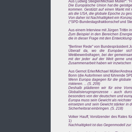
Aus Ludwig Stiegler/Michael Müller*: "
Die Europäische Union hat die geistige
kommen. Gestützt auf einen Markt mit 
als die USA, die globale Epoche zu gesta
Von daher ist Nachhaltigkeit ein Konzep
(*SPD-Bundestagsfraktionschef und Stel
Aus einem Interview mit Jürgen Trittin in
Zum Beispiel in den Bereichen Energie
die in dieser Frage mit den Entwicklun
"Berliner Rede" von Bundespräsident 
Überall da, wo die Europäer sich
Wettbewerbsfragen, bei der gemeinsame
mit der jeder auf der Welt gerne und
Zusammenarbeit haben wir inzwischen F
Aus Gernot Erler/Michael Müller/Andrea 
Bonn (die AutorInnen sind führende SPD
Wenn Europa dagegen für die globale D
riskieren. ... (S. 209)
Deshalb plädieren wir für eine Vorre
Globalisierugnsprozesse - auch durch
besonders von der deutschen und europ
Europa muss sein Gewicht als reichster
einsetzen und sein Gewicht stärker in 
Sicherheitsrat einbringen. (S. 218)
Volker Hauff, Vorsitzender des Rates f
1)
Nachhaltigkeit ist das Gegenmodell zur 