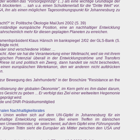
er wollten das "Vorsorgeprinzip" (...) als eine wichtige Grundlage der
blockierten. ... sah u.a. einen Schuldenerlaß für die "Dritte Welt" vor.
USA, ihn als einen möglichen Tagesordnungspunkt für Johannesburg zu
?“ in: Politische Ökologie Mai/Juni 2002 (S. 39)
ständige europäische Position, eine an nachhaltiger Entwicklung
wahrscheinlich mehr für diesen geplagten Planeten zu erreichen.
lamentspräsident Klaus Hänsch im bankspiegel 2/02 der GLS-Bank (S.
olgte nicht.
äer sind verschiedene Völker. ...
ht. Aber sie hat die Verantwortung einer Weltmacht, weil sie mit ihrem
schen Potenzial überall in der Entwicklungsströme und Transfers
iese ist und politisch ein Zwerg, dann handelt sie nicht bescheiden,
bt einen europäischen Wertekanon, den wir anderen nicht aufdrücken
nn.
n zur Bewegung des Jahrhunderts" in der Broschüre "Resistance an the
vilisierung der globalen Ökonomie", im Kern geht es ihm dabei darum,
hes Gesicht zu geben ... Er verfolgt das Ziel einer weltweiten Hegemonie
geprägt wird.
nde und DNR-Präsidiumsmitglied
nalen Nachhaltigkeitsrates
n Union wollen sich auf dem UN-Gipfel in Johannesburg für ein
hhaltige Entwicklung einsetzen. Bei einem Treffen im dänischen
en Umweltminister, sie seien bereit, auf dem Gipfel eine Führungsrolle
Jürgen Trittin sieht die Europäer als Mittler zwischen den USA und