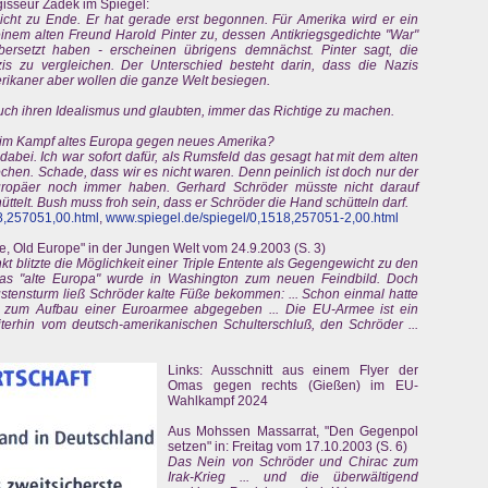
gisseur Zadek im Spiegel:
nicht zu Ende. Er hat gerade erst begonnen. Für Amerika wird er ein
nem alten Freund Harold Pinter zu, dessen Antikriegsgedichte "War"
ersetzt haben - erscheinen übrigens demnächst. Pinter sagt, die
s zu vergleichen. Der Unterschied besteht darin, dass die Nazis
rikaner aber wollen die ganze Welt besiegen.
auch ihren Idealismus und glaubten, immer das Richtige zu machen.
n im Kampf altes Europa gegen neues Amerika?
dabei. Ich war sofort dafür, als Rumsfeld das gesagt hat mit dem alten
chen. Schade, dass wir es nicht waren. Denn peinlich ist doch nur der
Europäer noch immer haben. Gerhard Schröder müsste nicht darauf
ttelt. Bush muss froh sein, dass er Schröder die Hand schütteln darf.
8,257051,00.html
,
www.spiegel.de/spiegel/0,1518,257051-2,00.html
, Old Europe" in der Jungen Welt vom 24.9.2003 (S. 3)
nkt blitzte die Möglichkeit einer Triple Entente als Gegengewicht zu den
as "alte Europa" wurde in Washington zum neuen Feindbild. Doch
stensturm ließ Schröder kalte Füße bekommen: ... Schon einmal hatte
e zum Aufbau einer Euroarmee abgegeben ... Die EU-Armee ist ein
iterhin vom deutsch-amerikanischen Schulterschluß, den Schröder ...
Links: Ausschnitt aus einem Flyer der
Omas gegen rechts (Gießen) im EU-
Wahlkampf 2024
Aus Mohssen Massarrat, "Den Gegenpol
setzen" in: Freitag vom 17.10.2003 (S. 6)
Das Nein von Schröder und Chirac zum
Irak-Krieg ... und die überwältigend