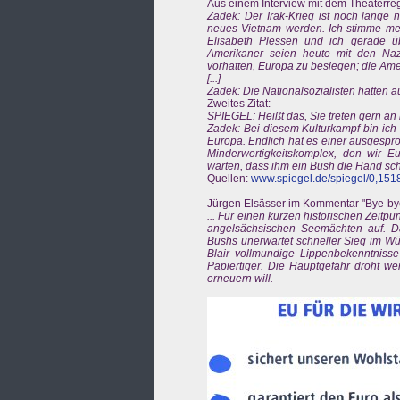
Aus einem Interview mit dem Theaterre
Zadek: Der Irak-Krieg ist noch lange 
neues Vietnam werden. Ich stimme mei
Elisabeth Plessen und ich gerade üb
Amerikaner seien heute mit den Nazi
vorhatten, Europa zu besiegen; die Ame
[...]
Zadek: Die Nationalsozialisten hatten 
Zweites Zitat:
SPIEGEL: Heißt das, Sie treten gern a
Zadek: Bei diesem Kulturkampf bin ich 
Europa. Endlich hat es einer ausgespro
Minderwertigkeitskomplex, den wir 
warten, dass ihm ein Bush die Hand schü
Quellen:
www.spiegel.de/spiegel/0,151
Jürgen Elsässer im Kommentar "Bye-bye
... Für einen kurzen historischen Zeitpu
angelsächsischen Seemächten auf. D
Bushs unerwartet schneller Sieg im Wü
Blair vollmundige Lippenbekenntniss
Papiertiger. Die Hauptgefahr droht we
erneuern will.