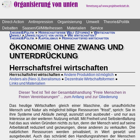
Direct-Action
Antirepression
Organisierung
Umwelt
Theorie&Politik
Debatten
Saasen/GI/Mittelhessen
Materialien
Service
Theorie&Politik
»
Herrschaftsfreie Welt (Utopien)
»
Wirtschaften
Umwelt
»
Umweltschutz von unten
»
Wie wirtschaften?
Theorie&Politik
»
Kapitalismus
»
Herrschaftsfrei wirtschaften
ÖKONOMIE OHNE ZWANG UND
UNTERDRÜCKUNG
Herrschaftsfrei wirtschaften
Herrschaftsfrei wirtschaften
●
Andere Produktion ist möglich
●
Anders als (Neo-)Liberalismus
●
Dezentrale Wirtschaftsformen
●
Links und Materialien
Dieser Text ist Teil der Gesamtabhandlung "Freie Menschen in
Freien Vereinbarungen" ... zum
Anfang
und zur
Gliederung
Das heutige Wirtschaften gleich einer Maschine, die unaufhörliche
Mensch und Natur als möglichst billige Ressourcen "frisst", sprich: Sie in
ihre Systeme und Abläufe zwingt, ausnutzt und ausbeutet - und nur aus
Interesse an der weiteren Nutzung erhält. Mit Freiheit und Selbstentfaltung
hat das aus vielen Gründen nichts zu tun, denn der Mensch wird auf seine
Arbeitskraft reduziert und gezwungen, diese anderen zu verkaufen. Die
natürlichen Ressourcen werden privatisiert, in Wert gesetzt und
ausgebeutet. Auch das schränkt den Handlungsrahmen der Menschen