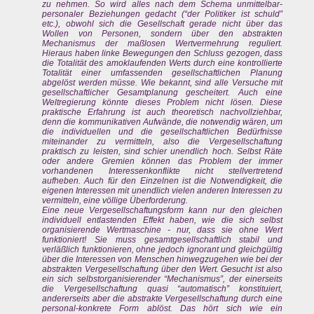
zu nehmen. So wird alles nach dem Schema unmittelbar-
personaler Beziehungen gedacht (“der Politiker ist schuld”
etc.), obwohl sich die Gesellschaft gerade nicht über das
Wollen von Personen, sondern über den abstrakten
Mechanismus der maßlosen Wertvermehrung reguliert.
Hieraus haben linke Bewegungen den Schluss gezogen, dass
die Totalität des amoklaufenden Werts durch eine kontrollierte
Totalität einer umfassenden gesellschaftlichen Planung
abgelöst werden müsse. Wie bekannt, sind alle Versuche mit
gesellschaftlicher Gesamtplanung gescheitert. Auch eine
Weltregierung könnte dieses Problem nicht lösen. Diese
praktische Erfahrung ist auch theoretisch nachvollziehbar,
denn die kommunikativen Aufwände, die notwendig wären, um
die individuellen und die gesellschaftlichen Bedürfnisse
miteinander zu vermitteln, also die Vergesellschaftung
praktisch zu leisten, sind schier unendlich hoch. Selbst Räte
oder andere Gremien können das Problem der immer
vorhandenen Interessenkonflikte nicht stellvertretend
aufheben. Auch für den Einzelnen ist die Notwendigkeit, die
eigenen Interessen mit unendlich vielen anderen Interessen zu
vermitteln, eine völlige Überforderung.
Eine neue Vergesellschaftungsform kann nur den gleichen
individuell entlastenden Effekt haben, wie die sich selbst
organisierende Wertmaschine - nur, dass sie ohne Wert
funktioniert! Sie muss gesamtgesellschaftlich stabil und
verläßlich funktionieren, ohne jedoch ignorant und gleichgültig
über die Interessen von Menschen hinwegzugehen wie bei der
abstrakten Vergesellschaftung über den Wert. Gesucht ist also
ein sich selbstorganisierender “Mechanismus”, der einerseits
die Vergesellschaftung quasi “automatisch” konstituiert,
andererseits aber die abstrakte Vergesellschaftung durch eine
personal-konkrete Form ablöst. Das hört sich wie ein