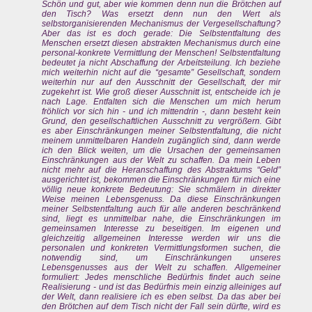
Schön und gut, aber wie kommen denn nun die Brötchen auf
den Tisch? Was ersetzt denn nun den Wert als
selbstorganisierenden Mechanismus der Vergesellschaftung?
Aber das ist es doch gerade: Die Selbstentfaltung des
Menschen ersetzt diesen abstrakten Mechanismus durch eine
personal-konkrete Vermittlung der Menschen! Selbstentfaltung
bedeutet ja nicht Abschaffung der Arbeitsteilung. Ich beziehe
mich weiterhin nicht auf die “gesamte” Gesellschaft, sondern
weiterhin nur auf den Ausschnitt der Gesellschaft, der mir
zugekehrt ist. Wie groß dieser Ausschnitt ist, entscheide ich je
nach Lage. Entfalten sich die Menschen um mich herum
fröhlich vor sich hin - und ich mittendrin -, dann besteht kein
Grund, den gesellschaftlichen Ausschnitt zu vergrößern. Gibt
es aber Einschränkungen meiner Selbstentfaltung, die nicht
meinem unmittelbaren Handeln zugänglich sind, dann werde
ich den Blick weiten, um die Ursachen der gemeinsamen
Einschränkungen aus der Welt zu schaffen. Da mein Leben
nicht mehr auf die Heranschaffung des Abstraktums “Geld”
ausgerichtet ist, bekommen die Einschränkungen für mich eine
völlig neue konkrete Bedeutung: Sie schmälern in direkter
Weise meinen Lebensgenuss. Da diese Einschränkungen
meiner Selbstentfaltung auch für alle anderen beschränkend
sind, liegt es unmittelbar nahe, die Einschränkungen im
gemeinsamen Interesse zu beseitigen. Im eigenen und
gleichzeitig allgemeinen Interesse werden wir uns die
personalen und konkreten Vermittlungsformen suchen, die
notwendig sind, um Einschränkungen unseres
Lebensgenusses aus der Welt zu schaffen. Allgemeiner
formuliert: Jedes menschliche Bedürfnis findet auch seine
Realisierung - und ist das Bedürfnis mein einzig alleiniges auf
der Welt, dann realisiere ich es eben selbst. Da das aber bei
den Brötchen auf dem Tisch nicht der Fall sein dürfte, wird es