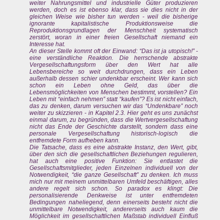
weiter Nahrungsmittel und industrielle Güter produzieren
werden, doch es ist ebenso klar, dass sie dies nicht in der
gleichen Weise wie bisher tun werden - weil die bisherige
ignorante kapitalistische Produktionsweise die
Reproduktionsgrundlagen der Menschheit systematisch
zerstört, woran in einer freien Gesellschaft niemand ein
Interesse hat.
An dieser Stelle kommt oft der Einwand: “Das ist ja utopisch!” -
eine verständliche Reaktion. Die herrschende abstrakte
Vergesellschaftungsform über den Wert hat alle
Lebensbereiche so weit durchdrungen, dass ein Leben
außerhalb dessen schier undenkbar erscheint. Wer kann sich
schon ein Leben ohne Geld, das über die
Lebensmöglichkeiten von Menschen bestimmt, vorstellen? Ein
Leben mit “einfach nehmen” statt “kaufen”? Es ist nicht einfach,
das zu denken, darum versuchen wir das “Undenkbare” noch
weiter zu skizzieren - in Kapitel 2.3. Hier geht es uns zunächst
einmal darum, zu begründen, dass die Wertvergesellschaftung
nicht das Ende der Geschichte darstellt, sondern dass eine
personale Vergesellschaftung historisch-logisch die
entfremdete Form aufheben kann.
Die Tatsache, dass es eine abstrakte Instanz, den Wert, gibt,
über den sich die gesellschaftlichen Beziehungen regulieren,
hat auch eine positive Funktion: Sie entlastet die
Gesellschaftsmitglieder, jeden Einzelnen individuell von der
Notwendigkeit, “die ganze Gesellschaft” zu denken. Ich muss
mich nur mit meinem unmittelbaren Umfeld beschäftigen, alles
andere regelt sich schon. So paradox es klingt: Die
personalisierende Denkweise ist unter entfremdeten
Bedingungen naheliegend, denn einerseits besteht nicht die
unmittelbare Notwendigkeit, andererseits auch kaum die
Möglichkeit im gesellschaftlichen Maßstab individuell Einfluß