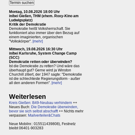
Montag, 10.08.2026 18:00 Uhr
in/bei Gießen, THM (ehem. Roxy-Kino am
Ludwigsplatz)
Kritik der Demokratie
Demokratie heißt Volksherrschaft. Sie
funktioniert also immer über den Bezug auf
einem imaginierten, organischen
"Volkskörper".
[mehr]
Mittwoch, 19.08.2026 16:30 Uhr
in/bei Karlsruhe, System Change Camp
(SCC)
Demokratie retten oder überwinden?
Ist die Demokratie zu retten? Und wäre das
überhaupt gut? Gerne wird ja Winston
Churchill zitiert, der 1947 sagte: "Demokratie
ist die schlechteste Regierungsform - außer
all den anderen Formen".
[mehr]
Weiterlesen
Kreis Gießen: B49-Neubau verhindern
++
Neues Buch:
Die Demokratie überwinden,
bevor sie sich selbst abschafft
++ Nichts mehr
verpassen:
Mailverteiler&Chats
Neue Mobilnr.: 015511439808), Festnetz
bleibt 06401-903283