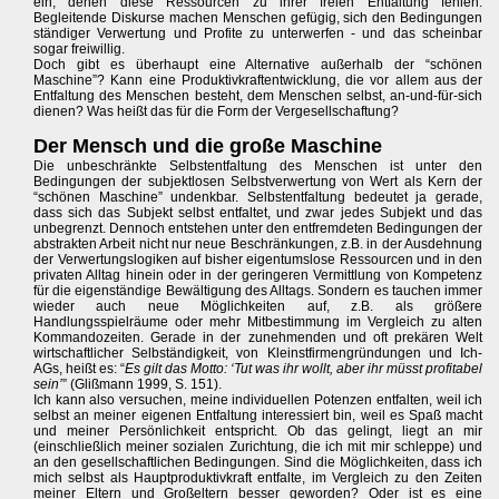
ein, denen diese Ressourcen zu ihrer freien Entfaltung fehlen.
Begleitende Diskurse machen Menschen gefügig, sich den Bedingungen
ständiger Verwertung und Profite zu unterwerfen - und das scheinbar
sogar freiwillig.
Doch gibt es überhaupt eine Alternative außerhalb der “schönen
Maschine”? Kann eine Produktivkraftentwicklung, die vor allem aus der
Entfaltung des Menschen besteht, dem Menschen selbst, an-und-für-sich
dienen? Was heißt das für die Form der Vergesellschaftung?
Der Mensch und die große Maschine
Die unbeschränkte Selbstentfaltung des Menschen ist unter den
Bedingungen der subjektlosen Selbstverwertung von Wert als Kern der
“schönen Maschine” undenkbar. Selbstentfaltung bedeutet ja gerade,
dass sich das Subjekt selbst entfaltet, und zwar jedes Subjekt und das
unbegrenzt. Dennoch entstehen unter den entfremdeten Bedingungen der
abstrakten Arbeit nicht nur neue Beschränkungen, z.B. in der Ausdehnung
der Verwertungslogiken auf bisher eigentumslose Ressourcen und in den
privaten Alltag hinein oder in der geringeren Vermittlung von Kompetenz
für die eigenständige Bewältigung des Alltags. Sondern es tauchen immer
wieder auch neue Möglichkeiten auf, z.B. als größere
Handlungsspielräume oder mehr Mitbestimmung im Vergleich zu alten
Kommandozeiten. Gerade in der zunehmenden und oft prekären Welt
wirtschaftlicher Selbständigkeit, von Kleinstfirmengründungen und Ich-
AGs, heißt es: “
Es gilt das Motto: ‘Tut was ihr wollt, aber ihr müsst profitabel
sein’
” (Glißmann 1999, S. 151).
Ich kann also versuchen, meine individuellen Potenzen entfalten, weil ich
selbst an meiner eigenen Entfaltung interessiert bin, weil es Spaß macht
und meiner Persönlichkeit entspricht. Ob das gelingt, liegt an mir
(einschließlich meiner sozialen Zurichtung, die ich mit mir schleppe) und
an den gesellschaftlichen Bedingungen. Sind die Möglichkeiten, dass ich
mich selbst als Hauptproduktivkraft entfalte, im Vergleich zu den Zeiten
meiner Eltern und Großeltern besser geworden? Oder ist es eine