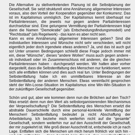
Die Alternative zu stellvertretenden Planung ist die Selbstplanung der
Gesellschaft. Sie setzt strukturell eine Annäherung allgemeiner Interessen
voraus, also den Vorteil der Kooperation gegenüber der Konkurrenz. Das
ist im Kapitalismus unmöglich. Der Kapitalismus kennt überhaupt nur
Partialinteressen, die jeweils nur gegen andere Partialinteressen
durchsetzbar sind. Eine gelungene Vermittlung der Partialinteressen trägt
dann die Namen “Demokratie” (als Entscheidungsfindungsmodell) und
"Rechtsstaat" (als Regelwerk) - das kann es aber nicht sein.
Kann es eine Annäherung allgemeiner Interessen geben? Sind die
individuellen Interessen und Wünsche nicht sehr verschieden, will nicht
eigentlich jeder doch irgendwie etwas anderes? Ja, und das ist auch gut
so! Unter unseren Bedingungen schließt diese Frage jedoch immer mit
ein, diese “Wünsche”, dieses “andere Wollen” muss auch gegen andere -
ob individuell oder im Zusammenschluss mit anderen, die die gleichen
Partialinteressen haben - durchgesetzt werden. Wir hatten aber vorher
dargestellt, dass die Selbstentfaltung des Menschen nur funktioniert, wenn
sich alle entfalten können und dies auch real tun. Unter Bedingungen der
Selbstentfaltung habe ich ein unmittelbares Interesse an der
Selbstentfaltung der anderen Menschen. Etwas vereinfacht gesprochen
steht der Win-Loose-Situation im Kapitalismus eine Win-Win-Situation in
der zukünftigen Gesellschaft gegenüber.
Schön und gut, aber wie kommen denn nun die Brötchen auf den Tisch?
Was ersetzt denn nun den Wert als selbstorganisierenden Mechanismus
der Vergesellschaftung? Die Selbstentfaltung des Menschen ersetzt die
abstrakte Dauerschleife durch eine personal-konkrete Vermittlung der
Menschen! Selbstentfaltung bedeutet ja nicht Abschaffung der
Arbeitsteilung. Ich beziehe mich weiterhin nicht auf die “gesamte”
Gesellschaft, sondern weiterhin nur auf den Ausschnitt der Gesellschaft,
der mir zugekehrt ist. Wie groß dieser Ausschnitt ist, entscheide ich je nach
Lage. Entfalten sich die Menschen um mich herum fröhlich vor sich hin -