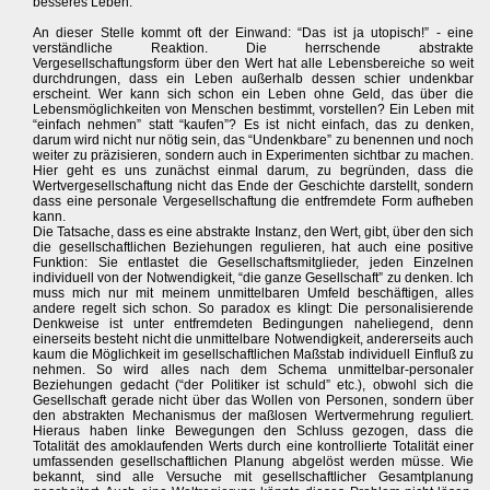
besseres Leben.
An dieser Stelle kommt oft der Einwand: “Das ist ja utopisch!” - eine
verständliche Reaktion. Die herrschende abstrakte
Vergesellschaftungsform über den Wert hat alle Lebensbereiche so weit
durchdrungen, dass ein Leben außerhalb dessen schier undenkbar
erscheint. Wer kann sich schon ein Leben ohne Geld, das über die
Lebensmöglichkeiten von Menschen bestimmt, vorstellen? Ein Leben mit
“einfach nehmen” statt “kaufen”? Es ist nicht einfach, das zu denken,
darum wird nicht nur nötig sein, das “Undenkbare” zu benennen und noch
weiter zu präzisieren, sondern auch in Experimenten sichtbar zu machen.
Hier geht es uns zunächst einmal darum, zu begründen, dass die
Wertvergesellschaftung nicht das Ende der Geschichte darstellt, sondern
dass eine personale Vergesellschaftung die entfremdete Form aufheben
kann.
Die Tatsache, dass es eine abstrakte Instanz, den Wert, gibt, über den sich
die gesellschaftlichen Beziehungen regulieren, hat auch eine positive
Funktion: Sie entlastet die Gesellschaftsmitglieder, jeden Einzelnen
individuell von der Notwendigkeit, “die ganze Gesellschaft” zu denken. Ich
muss mich nur mit meinem unmittelbaren Umfeld beschäftigen, alles
andere regelt sich schon. So paradox es klingt: Die personalisierende
Denkweise ist unter entfremdeten Bedingungen naheliegend, denn
einerseits besteht nicht die unmittelbare Notwendigkeit, andererseits auch
kaum die Möglichkeit im gesellschaftlichen Maßstab individuell Einfluß zu
nehmen. So wird alles nach dem Schema unmittelbar-personaler
Beziehungen gedacht (“der Politiker ist schuld” etc.), obwohl sich die
Gesellschaft gerade nicht über das Wollen von Personen, sondern über
den abstrakten Mechanismus der maßlosen Wertvermehrung reguliert.
Hieraus haben linke Bewegungen den Schluss gezogen, dass die
Totalität des amoklaufenden Werts durch eine kontrollierte Totalität einer
umfassenden gesellschaftlichen Planung abgelöst werden müsse. Wie
bekannt, sind alle Versuche mit gesellschaftlicher Gesamtplanung