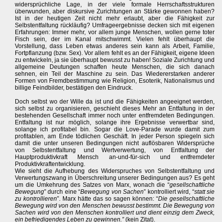
widersprüchliche Lage, in der viele formale Herrschaftsstrukturen
überwunden, aber diskursive Zurichtungen an Stärke gewonnen haben?
Ist in der heutigen Zeit nicht mehr erlaubt, aber die Fähigkeit zur
Selbstentfaltung rückläufig? Umfrageergebnisse decken sich mit eigenen
Erfahrungen: Immer mehr, vor allem junge Menschen, wollen gerne toter
Fisch sein, der im Kanal mitschwimmt. Vielen fehlt überhaupt die
Vorstellung, dass Leben etwas anderes sein kann als Arbeit, Familie,
Fortpflanzung (bzw. Sex). Vor allem fehlt es an der Fähigkeit, eigene Ideen
zu entwickeln, ja sie überhaupt bewusst zu haben! Soziale Zurichtung und
allgemeine Deutungen schaffen heute Menschen, die sich danach
sehnen, ein Teil der Maschine zu sein. Das Wiedererstarken anderer
Formen von Fremdbestimmung wie Religion, Esoterik, Nationalismus und
billige Feindbilder, bestätigen den Eindruck.
Doch selbst wo der Wille da ist und die Fähigkeiten angeeignet werden,
sich selbst zu organisieren, geschieht dieses Mehr an Entfaltung in der
bestehenden Gesellschaft immer noch unter entfremdeten Bedingungen.
Entfaltung ist nur möglich, solange ihre Ergebnisse verwertbar sind,
solange ich profitabel bin. Sogar die Love-Parade wurde damit zum
profitablen, am Ende tödlichen Geschäft. In jeder Person spiegeln sich
damit die unter unseren Bedingungen nicht auflösbaren Widersprüche
von Selbstentfaltung und Wertverwertung, von Entfaltung der
Hauptproduktivkraft Mensch an-und-für-sich und entfremdeter
Produktivkraftentwicklung.
Wie sieht die Aufhebung des Widerspruches von Selbstentfaltung und
Verwertungszwang in Überschreitung unserer Bedingungen aus? Es geht
um die Umkehrung des Satzes von Marx, wonach die “
gesellschaftliche
Bewegung
” durch eine “
Bewegung von Sachen
” kontrolliert wird, “
statt sie
zu kontrollieren
”. Marx hätte das so sagen können: “
Die gesellschaftliche
Bewegung wird von den Menschen bewusst bestimmt. Die Bewegung von
Sachen wird von den Menschen kontrolliert und dient einzig dem Zweck,
ein befriedigendes Leben zu gewinnen.”
(kein Zitat).