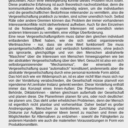
gescheitert. Auch eine Weltregierung könnte dieses Problem nicht lösen.
Diese praktische Erfahrung ist auch theoretisch nachvollziehbar, denn die
kommunikativen Aufwände, die notwendig wären, um die individuellen
und die gesellschaftlichen Bedürfnisse miteinander zu vermitteln, also die
Vergesellschaftung praktisch zu leisten, sind schier unendlich hoch. Selbst
Räte oder andere Gremien können das Problem der immer vorhandenen
Interessenkonflikte nicht stellvertretend aufheben. Auch für den Einzelnen
ist die Notwendigkeit, die eigenen Interessen mit unendlich vielen
anderen Interessen zu vermitteln, eine völlige Überforderung.
Eine neue Vergesellschaftungsform muss daher den gleichen individuell
entlastenden Effekt haben, wie die sich selbst organisierende
Wertmaschine - nur, dass sie ohne Wert funktioniert! Sie muss
gesamtgesellschaftlich stabil und verlässlich funktionieren, ohne jedoch
als ignorante, gleichgültige und von den Menschen abstrahierte
"Maschine" über die Interessen von Menschen hinwegzugehen wie bei
der abstrakten Vergesellschaftung über den Wert. Gesucht ist also ein sich
selbstorganisierender “Mechanismus”, der einerseits die
Vergesellschaftung quasi “automatisch” konstituiert, andererseits aber die
abstrakte Vergesellschaftung durch eine personal-konkrete Form ablöst.
Das hört sich wie ein Widerspruch an, ist es aber nicht! Man muss sich nur
von der Vorstellung verabschieden, die Gesellschaft müsse planvoll von
irgendeiner Art zentraler Instanz gelenkt werden. Diese Vorstellung enthält
immer das Konzept eines Innen-Außen: Die PlanerInnen - ob Räte,
Behörde, DiktatorInnen - stehen gleichsam außerhalb der Gesellschaft
und planen diese. Die PlanerInnen planen für uns, oder noch deutlicher:
sie planen uns. Das steht unter erheblichen Problemen, denn der Mensch
ist eigentlich nicht planbar und vorhersehbar. Daher bedarf es großer
Anstrengungen, Menschen zu kontrollieren, sie über Zurichtung und
Diskurse zur Aufgabe eigener Ideen bereit zu machen und ihnen die
Möglichkeiten für Alternativen zu entziehen - sowohl die Fähigkeiten zu
anderem Handeln wie auch die materiellen Voraussetzungen in Form von
Produktionsmitteln.