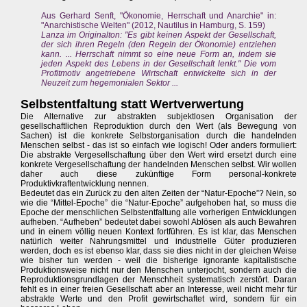
Aus Gerhard Senft, "Ökonomie, Herrschaft und Anarchie" in:
"Anarchistische Welten" (2012, Nautilus in Hamburg, S. 159)
Lanza im Originalton: "Es gibt keinen Aspekt der Gesellschaft,
der sich ihren Regeln (den Regeln der Ökonomie) entziehen
kann. ... Herrschaft nimmt so eine neue Form an, indem sie
jeden Aspekt des Lebens in der Gesellschaft lenkt." Die vom
Profitmotiv angetriebene Wirtschaft entwickelte sich in der
Neuzeit zum hegemonialen Sektor ...
Selbstentfaltung statt Wertverwertung
Die Alternative zur abstrakten subjektlosen Organisation der
gesellschaftlichen Reproduktion durch den Wert (als Bewegung von
Sachen) ist die konkrete Selbstorganisation durch die handelnden
Menschen selbst - das ist so einfach wie logisch! Oder anders formuliert:
Die abstrakte Vergesellschaftung über den Wert wird ersetzt durch eine
konkrete Vergesellschaftung der handelnden Menschen selbst. Wir wollen
daher auch diese zukünftige Form personal-konkrete
Produktivkraftentwicklung nennen.
Bedeutet das ein Zurück zu den alten Zeiten der “Natur-Epoche”? Nein, so
wie die “Mittel-Epoche” die “Natur-Epoche” aufgehoben hat, so muss die
Epoche der menschlichen Selbstentfaltung alle vorherigen Entwicklungen
aufheben. “Aufheben” bedeutet dabei sowohl Ablösen als auch Bewahren
und in einem völlig neuen Kontext fortführen. Es ist klar, das Menschen
natürlich weiter Nahrungsmittel und industrielle Güter produzieren
werden, doch es ist ebenso klar, dass sie dies nicht in der gleichen Weise
wie bisher tun werden - weil die bisherige ignorante kapitalistische
Produktionsweise nicht nur den Menschen unterjocht, sondern auch die
Reproduktionsgrundlagen der Menschheit systematisch zerstört. Daran
fehlt es in einer freien Gesellschaft aber an Interesse, weil nicht mehr für
abstrakte Werte und den Profit gewirtschaftet wird, sondern für ein