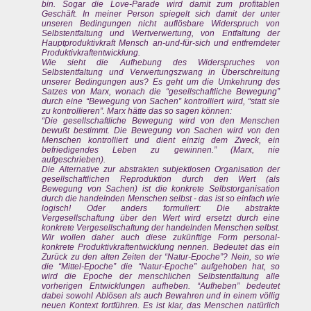
bin. Sogar die Love-Parade wird damit zum profitablen
Geschäft. In meiner Person spiegelt sich damit der unter
unseren Bedingungen nicht auflösbare Widerspruch von
Selbstentfaltung und Wertverwertung, von Entfaltung der
Hauptproduktivkraft Mensch an-und-für-sich und entfremdeter
Produktivkraftentwicklung.
Wie sieht die Aufhebung des Widerspruches von
Selbstentfaltung und Verwertungszwang in Überschreitung
unserer Bedingungen aus? Es geht um die Umkehrung des
Satzes von Marx, wonach die “gesellschaftliche Bewegung”
durch eine “Bewegung von Sachen” kontrolliert wird, “statt sie
zu kontrollieren”. Marx hätte das so sagen können:
“Die gesellschaftliche Bewegung wird von den Menschen
bewußt bestimmt. Die Bewegung von Sachen wird von den
Menschen kontrolliert und dient einzig dem Zweck, ein
befriedigendes Leben zu gewinnen.” (Marx, nie
aufgeschrieben).
Die Alternative zur abstrakten subjektlosen Organisation der
gesellschaftlichen Reproduktion durch den Wert (als
Bewegung von Sachen) ist die konkrete Selbstorganisation
durch die handelnden Menschen selbst - das ist so einfach wie
logisch! Oder anders formuliert: Die abstrakte
Vergesellschaftung über den Wert wird ersetzt durch eine
konkrete Vergesellschaftung der handelnden Menschen selbst.
Wir wollen daher auch diese zukünftige Form personal-
konkrete Produktivkraftentwicklung nennen. Bedeutet das ein
Zurück zu den alten Zeiten der “Natur-Epoche”? Nein, so wie
die “Mittel-Epoche” die “Natur-Epoche” aufgehoben hat, so
wird die Epoche der menschlichen Selbstentfaltung alle
vorherigen Entwicklungen aufheben. “Aufheben” bedeutet
dabei sowohl Ablösen als auch Bewahren und in einem völlig
neuen Kontext fortführen. Es ist klar, das Menschen natürlich