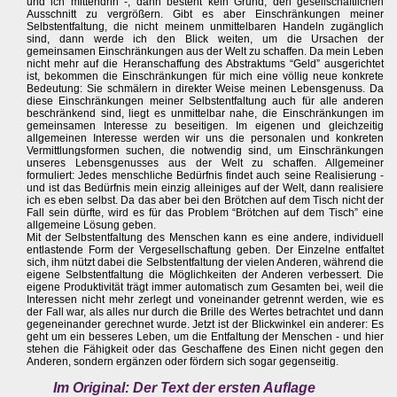
und ich mittendrin -, dann besteht kein Grund, den gesellschaftlichen
Ausschnitt zu vergrößern. Gibt es aber Einschränkungen meiner
Selbstentfaltung, die nicht meinem unmittelbaren Handeln zugänglich
sind, dann werde ich den Blick weiten, um die Ursachen der
gemeinsamen Einschränkungen aus der Welt zu schaffen. Da mein Leben
nicht mehr auf die Heranschaffung des Abstraktums “Geld” ausgerichtet
ist, bekommen die Einschränkungen für mich eine völlig neue konkrete
Bedeutung: Sie schmälern in direkter Weise meinen Lebensgenuss. Da
diese Einschränkungen meiner Selbstentfaltung auch für alle anderen
beschränkend sind, liegt es unmittelbar nahe, die Einschränkungen im
gemeinsamen Interesse zu beseitigen. Im eigenen und gleichzeitig
allgemeinen Interesse werden wir uns die personalen und konkreten
Vermittlungsformen suchen, die notwendig sind, um Einschränkungen
unseres Lebensgenusses aus der Welt zu schaffen. Allgemeiner
formuliert: Jedes menschliche Bedürfnis findet auch seine Realisierung -
und ist das Bedürfnis mein einzig alleiniges auf der Welt, dann realisiere
ich es eben selbst. Da das aber bei den Brötchen auf dem Tisch nicht der
Fall sein dürfte, wird es für das Problem “Brötchen auf dem Tisch” eine
allgemeine Lösung geben.
Mit der Selbstentfaltung des Menschen kann es eine andere, individuell
entlastende Form der Vergesellschaftung geben. Der Einzelne entfaltet
sich, ihm nützt dabei die Selbstentfaltung der vielen Anderen, während die
eigene Selbstentfaltung die Möglichkeiten der Anderen verbessert. Die
eigene Produktivität trägt immer automatisch zum Gesamten bei, weil die
Interessen nicht mehr zerlegt und voneinander getrennt werden, wie es
der Fall war, als alles nur durch die Brille des Wertes betrachtet und dann
gegeneinander gerechnet wurde. Jetzt ist der Blickwinkel ein anderer: Es
geht um ein besseres Leben, um die Entfaltung der Menschen - und hier
stehen die Fähigkeit oder das Geschaffene des Einen nicht gegen den
Anderen, sondern ergänzen oder fördern sich sogar gegenseitig.
Im Original: Der Text der ersten Auflage