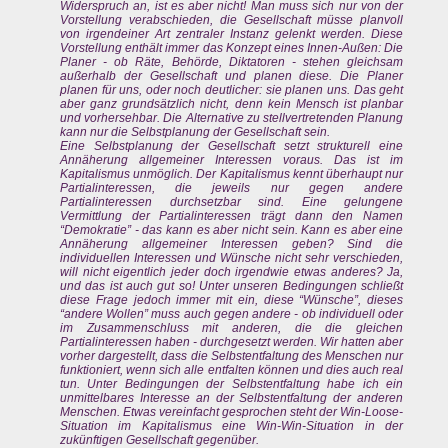
Widerspruch an, ist es aber nicht! Man muss sich nur von der
Vorstellung verabschieden, die Gesellschaft müsse planvoll
von irgendeiner Art zentraler Instanz gelenkt werden. Diese
Vorstellung enthält immer das Konzept eines Innen-Außen: Die
Planer - ob Räte, Behörde, Diktatoren - stehen gleichsam
außerhalb der Gesellschaft und planen diese. Die Planer
planen für uns, oder noch deutlicher: sie planen uns. Das geht
aber ganz grundsätzlich nicht, denn kein Mensch ist planbar
und vorhersehbar. Die Alternative zu stellvertretenden Planung
kann nur die Selbstplanung der Gesellschaft sein.
Eine Selbstplanung der Gesellschaft setzt strukturell eine
Annäherung allgemeiner Interessen voraus. Das ist im
Kapitalismus unmöglich. Der Kapitalismus kennt überhaupt nur
Partialinteressen, die jeweils nur gegen andere
Partialinteressen durchsetzbar sind. Eine gelungene
Vermittlung der Partialinteressen trägt dann den Namen
“Demokratie” - das kann es aber nicht sein. Kann es aber eine
Annäherung allgemeiner Interessen geben? Sind die
individuellen Interessen und Wünsche nicht sehr verschieden,
will nicht eigentlich jeder doch irgendwie etwas anderes? Ja,
und das ist auch gut so! Unter unseren Bedingungen schließt
diese Frage jedoch immer mit ein, diese “Wünsche”, dieses
“andere Wollen” muss auch gegen andere - ob individuell oder
im Zusammenschluss mit anderen, die die gleichen
Partialinteressen haben - durchgesetzt werden. Wir hatten aber
vorher dargestellt, dass die Selbstentfaltung des Menschen nur
funktioniert, wenn sich alle entfalten können und dies auch real
tun. Unter Bedingungen der Selbstentfaltung habe ich ein
unmittelbares Interesse an der Selbstentfaltung der anderen
Menschen. Etwas vereinfacht gesprochen steht der Win-Loose-
Situation im Kapitalismus eine Win-Win-Situation in der
zukünftigen Gesellschaft gegenüber.