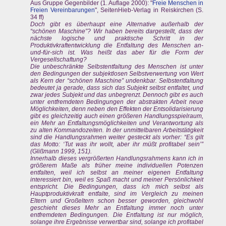
Aus Gruppe Gegenbilder (1. Auflage 2000): "
Freie Menschen in
Freien Vereinbarungen
", SeitenHieb-Verlag in Reiskirchen (S.
34 ff)
Doch gibt es überhaupt eine Alternative außerhalb der
“schönen Maschine”? Wir haben bereits dargestellt, dass der
nächste logische und praktische Schritt in der
Produktivkraftentwicklung die Entfaltung des Menschen an-
und-für-sich ist. Was heißt das aber für die Form der
Vergesellschaftung?
Die unbeschränkte Selbstentfaltung des Menschen ist unter
den Bedingungen der subjektlosen Selbstverwertung von Wert
als Kern der “schönen Maschine” undenkbar. Selbstentfaltung
bedeutet ja gerade, dass sich das Subjekt selbst entfaltet, und
zwar jedes Subjekt und das unbegrenzt. Dennoch gibt es auch
unter entfremdeten Bedingungen der abstrakten Arbeit neue
Möglichkeiten, denn neben den Effekten der Entsolidarisierung
gibt es gleichzeitig auch einen größeren Handlungsspielraum,
ein Mehr an Entfaltungsmöglichkeiten und Verantwortung als
zu alten Kommandozeiten. In der unmittelbaren Arbeitstätigkeit
sind die Handlungsrahmen weiter gesteckt als vorher: “Es gilt
das Motto: ‘Tut was ihr wollt, aber ihr müßt profitabel sein’”
(Glißmann 1999, 151).
Innerhalb dieses vergrößerten Handlungsrahmens kann ich in
größerem Maße als früher meine individuellen Potenzen
entfalten, weil ich selbst an meiner eigenen Entfaltung
interessiert bin, weil es Spaß macht und meiner Persönlichkeit
entspricht. Die Bedingungen, dass ich mich selbst als
Hauptproduktivkraft entfalte, sind im Vergleich zu meinen
Eltern und Großeltern schon besser geworden, gleichwohl
geschieht dieses Mehr an Entfaltung immer noch unter
entfremdeten Bedingungen. Die Entfaltung ist nur möglich,
solange ihre Ergebnisse verwertbar sind, solange ich profitabel