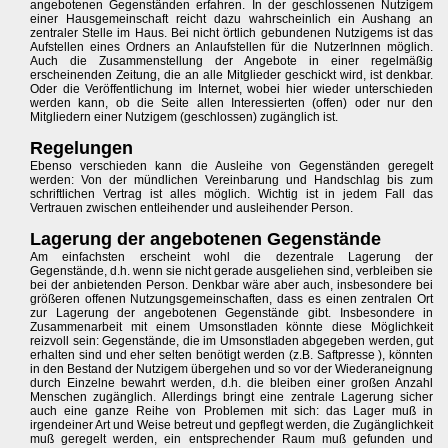
angebotenen Gegenständen erfahren. In der geschlossenen Nutzigem
einer Hausgemeinschaft reicht dazu wahrscheinlich ein Aushang an
zentraler Stelle im Haus. Bei nicht örtlich gebundenen Nutzigems ist das
Aufstellen eines Ordners an Anlaufstellen für die NutzerInnen möglich.
Auch die Zusammenstellung der Angebote in einer regelmäßig
erscheinenden Zeitung, die an alle Mitglieder geschickt wird, ist denkbar.
Oder die Veröffentlichung im Internet, wobei hier wieder unterschieden
werden kann, ob die Seite allen Interessierten (offen) oder nur den
Mitgliedern einer Nutzigem (geschlossen) zugänglich ist.
Regelungen
Ebenso verschieden kann die Ausleihe von Gegenständen geregelt
werden: Von der mündlichen Vereinbarung und Handschlag bis zum
schriftlichen Vertrag ist alles möglich. Wichtig ist in jedem Fall das
Vertrauen zwischen entleihender und ausleihender Person.
Lagerung der angebotenen Gegenstände
Am einfachsten erscheint wohl die dezentrale Lagerung der
Gegenstände, d.h. wenn sie nicht gerade ausgeliehen sind, verbleiben sie
bei der anbietenden Person. Denkbar wäre aber auch, insbesondere bei
größeren offenen Nutzungsgemeinschaften, dass es einen zentralen Ort
zur Lagerung der angebotenen Gegenstände gibt. Insbesondere in
Zusammenarbeit mit einem Umsonstladen könnte diese Möglichkeit
reizvoll sein: Gegenstände, die im Umsonstladen abgegeben werden, gut
erhalten sind und eher selten benötigt werden (z.B. Saftpresse ), könnten
in den Bestand der Nutzigem übergehen und so vor der Wiederaneignung
durch Einzelne bewahrt werden, d.h. die bleiben einer großen Anzahl
Menschen zugänglich. Allerdings bringt eine zentrale Lagerung sicher
auch eine ganze Reihe von Problemen mit sich: das Lager muß in
irgendeiner Art und Weise betreut und gepflegt werden, die Zugänglichkeit
muß geregelt werden, ein entsprechender Raum muß gefunden und