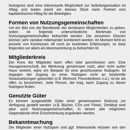
Nutzigems sind eine interessante Möglichkeit zur Selbstorganisation im
Alltag und bieten damit ein kleines Stück mehr Freiheit vom
kapitalistischen Alltag für die Beteiligten.
Formen von Nutzungsgemeinschaften
Um ein Bild von der Bandbreite der denkbaren Möglichkeiten zu geben,
sollen im folgende unterschiedliche Merkmale von
Nutzungsgemeinschaften betrachtet werden. Die einzelnen Ebenen
können sehr variabel miteinander kombiniert werden. Im Moment fehlt es
jenseits von Kommunen oft noch an konkreten Erfahrungen, so dass
folgendes vor allem als Ideensammlung zu betrachten ist.
Mitgliederkreis
Der Kreis der Mitglieder kann offen oder geschlossen sein. Eine
Hausgemeinschaft, die Werkzeug gemeinsam nutzt, aber nicht außer
Haus verleiht, wäre ein Beispiel für eine geschlossene Nutzigem. Ist
dagegen der Zugang zu einer Nutzigem nicht an bestimmte
Voraussetzungen gebunden (z.B. Wohnort, Freundeskreis o.ä.), ist sie als
offen zu bezeichnen. Jede Person, die mag, kann Zugang zu dieser
Nutzigem finden.
Genutzte Güter
Es können ausgewählte Güter einer gemeinsamen Nutzung zur
Verfügung gestellt werden (z.B. Bücher, CDs und Filme). Denkbar sind
aber auch Nutzungsgemeinschaften, in denen alle möglichen
Gegenstände ohne Einschränkung angeboten werden.
Bekanntmachung
Die Mitglieder einer Nutzigem und ggf. Interessierte müssen von den