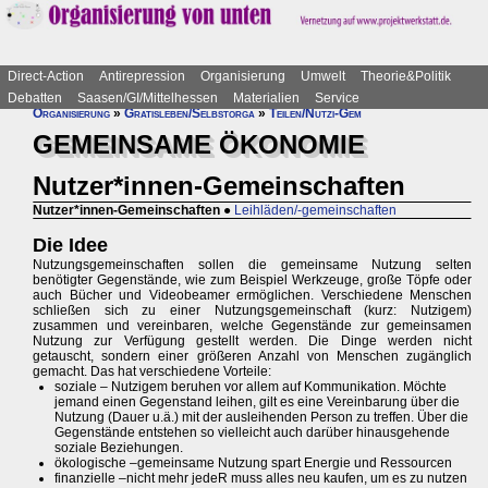
Direct-Action
Antirepression
Organisierung
Umwelt
Theorie&Politik
Debatten
Saasen/GI/Mittelhessen
Materialien
Service
Organisierung
»
Gratisleben/Selbstorga
»
Teilen/Nutzi-Gem
GEMEINSAME ÖKONOMIE
Nutzer*innen-Gemeinschaften
Nutzer*innen-Gemeinschaften
●
Leihläden/-gemeinschaften
Die Idee
Nutzungsgemeinschaften sollen die gemeinsame Nutzung selten
benötigter Gegenstände, wie zum Beispiel Werkzeuge, große Töpfe oder
auch Bücher und Videobeamer ermöglichen. Verschiedene Menschen
schließen sich zu einer Nutzungsgemeinschaft (kurz: Nutzigem)
zusammen und vereinbaren, welche Gegenstände zur gemeinsamen
Nutzung zur Verfügung gestellt werden. Die Dinge werden nicht
getauscht, sondern einer größeren Anzahl von Menschen zugänglich
gemacht. Das hat verschiedene Vorteile:
soziale – Nutzigem beruhen vor allem auf Kommunikation. Möchte
jemand einen Gegenstand leihen, gilt es eine Vereinbarung über die
Nutzung (Dauer u.ä.) mit der ausleihenden Person zu treffen. Über die
Gegenstände entstehen so vielleicht auch darüber hinausgehende
soziale Beziehungen.
ökologische –gemeinsame Nutzung spart Energie und Ressourcen
finanzielle –nicht mehr jedeR muss alles neu kaufen, um es zu nutzen