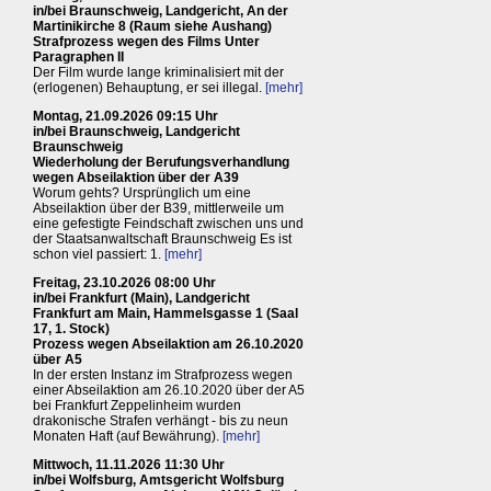
in/bei Braunschweig, Landgericht, An der
Martinikirche 8 (Raum siehe Aushang)
Strafprozess wegen des Films Unter
Paragraphen II
Der Film wurde lange kriminalisiert mit der
(erlogenen) Behauptung, er sei illegal.
[mehr]
Montag, 21.09.2026 09:15 Uhr
in/bei Braunschweig, Landgericht
Braunschweig
Wiederholung der Berufungsverhandlung
wegen Abseilaktion über der A39
Worum gehts? Ursprünglich um eine
Abseilaktion über der B39, mittlerweile um
eine gefestigte Feindschaft zwischen uns und
der Staatsanwaltschaft Braunschweig Es ist
schon viel passiert: 1.
[mehr]
Freitag, 23.10.2026 08:00 Uhr
in/bei Frankfurt (Main), Landgericht
Frankfurt am Main, Hammelsgasse 1 (Saal
17, 1. Stock)
Prozess wegen Abseilaktion am 26.10.2020
über A5
In der ersten Instanz im Strafprozess wegen
einer Abseilaktion am 26.10.2020 über der A5
bei Frankfurt Zeppelinheim wurden
drakonische Strafen verhängt - bis zu neun
Monaten Haft (auf Bewährung).
[mehr]
Mittwoch, 11.11.2026 11:30 Uhr
in/bei Wolfsburg, Amtsgericht Wolfsburg