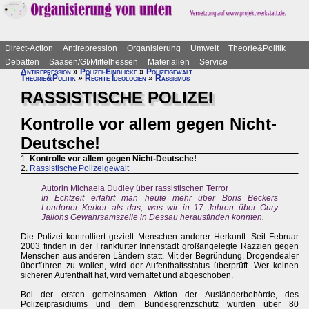
Direct-Action
Antirepression
Organisierung
Umwelt
Theorie&Politik
Debatten
Saasen/GI/Mittelhessen
Materialien
Service
Antirepression
»
Polizei-Einblicke
»
Polizeigewalt
Theorie&Politik
»
Rechte Ideologien
»
Rassismus
RASSISTISCHE POLIZEI
Kontrolle vor allem gegen Nicht-
Deutsche!
1.
Kontrolle vor allem gegen Nicht-Deutsche!
2.
Rassistische Polizeigewalt
Autorin Michaela Dudley über rassistischen Terror
In Echtzeit erfährt man heute mehr über Boris Beckers
Londoner Kerker als das, was wir in 17 Jahren über Oury
Jallohs Gewahrsamszelle in Dessau herausfinden konnten.
Die Polizei kontrolliert gezielt Menschen anderer Herkunft. Seit Februar
2003 finden in der Frankfurter Innenstadt großangelegte Razzien gegen
Menschen aus anderen Ländern statt. Mit der Begründung, Drogendealer
überführen zu wollen, wird der Aufenthaltsstatus überprüft. Wer keinen
sicheren Aufenthalt hat, wird verhaftet und abgeschoben.
Bei der ersten gemeinsamen Aktion der Ausländerbehörde, des
Polizeipräsidiums und dem Bundesgrenzschutz wurden über 80