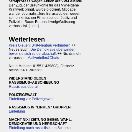
Strafprozess wegen Aktion auf VW-Gelände
Der Zug, der Braunkohle für das VW-eigene
Kraftwerk bringt, wurde blockiert. Mit dabei
war der Journalist Jörg Bergstedt, der wegen
seinen kritischen Filmen bei der Justiz und
Polizei in Raum Braunschweig/Wolfsburg
verhasst ist.
[mehr]
Weiterlesen
Kreis Gießen: B49-Neubau verhindern
++
Neues Buch:
Die Demokratie überwinden,
bevor sie sich selbst abschafft
++ Nichts mehr
verpassen:
Mailverteiler&Chats
Neue Mobilnr.: 015511439808), Festnetz
bleibt 06401-903283
WIDERSTAND GEGEN
RASSISMUS+ABSCHIEBUNG
Rassismus überall
POLIZEIGEWALT
Einleitung zur Polizeigewalt
RASSISMUS IN "LINKEN" GRUPPEN
Einleitung
MACHT NIX! ZEITUNG GEGEN WAHL,
DEMOKRATIE UND HERRSCHAFT
Einteilung nach rassistischem Schema