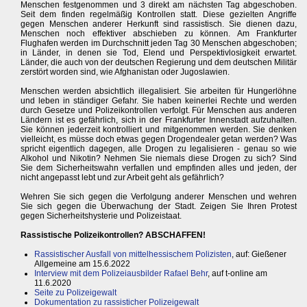
Menschen festgenommen und 3 direkt am nächsten Tag abgeschoben.
Seit dem finden regelmäßig Kontrollen statt. Diese gezielten Angriffe
gegen Menschen anderer Herkunft sind rassistisch. Sie dienen dazu,
Menschen noch effektiver abschieben zu können. Am Frankfurter
Flughafen werden im Durchschnitt jeden Tag 30 Menschen abgeschoben;
in Länder, in denen sie Tod, Elend und Perspektivlosigkeit erwartet.
Länder, die auch von der deutschen Regierung und dem deutschen Militär
zerstört worden sind, wie Afghanistan oder Jugoslawien.
Menschen werden absichtlich illegalisiert. Sie arbeiten für Hungerlöhne
und leben in ständiger Gefahr. Sie haben keinerlei Rechte und werden
durch Gesetze und Polizeikontrollen verfolgt. Für Menschen aus anderen
Ländern ist es gefährlich, sich in der Frankfurter Innenstadt aufzuhalten.
Sie können jederzeit kontrolliert und mitgenommen werden. Sie denken
vielleicht, es müsse doch etwas gegen Drogendealer getan werden? Was
spricht eigentlich dagegen, alle Drogen zu legalisieren - genau so wie
Alkohol und Nikotin? Nehmen Sie niemals diese Drogen zu sich? Sind
Sie dem Sicherheitswahn verfallen und empfinden alles und jeden, der
nicht angepasst lebt und zur Arbeit geht als gefährlich?
Wehren Sie sich gegen die Verfolgung anderer Menschen und wehren
Sie sich gegen die Überwachung der Stadt. Zeigen Sie Ihren Protest
gegen Sicherheitshysterie und Polizeistaat.
Rassistische Polizeikontrollen? ABSCHAFFEN!
Rassistischer Ausfall von mittelhessischem Polizisten
, auf: Gießener
Allgemeine am 15.6.2022
Interview mit dem Polizeiausbilder Rafael Behr
, auf t-online am
11.6.2020
Seite zu Polizeigewalt
Dokumentation zu rassisticher Polizeigewalt