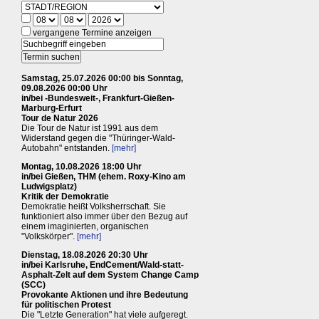
vergangene Termine anzeigen
Samstag, 25.07.2026 00:00 bis Sonntag,
09.08.2026 00:00 Uhr
in/bei -Bundesweit-, Frankfurt-Gießen-
Marburg-Erfurt
Tour de Natur 2026
Die Tour de Natur ist 1991 aus dem
Widerstand gegen die "Thüringer-Wald-
Autobahn" entstanden.
[mehr]
Montag, 10.08.2026 18:00 Uhr
in/bei Gießen, THM (ehem. Roxy-Kino am
Ludwigsplatz)
Kritik der Demokratie
Demokratie heißt Volksherrschaft. Sie
funktioniert also immer über den Bezug auf
einem imaginierten, organischen
"Volkskörper".
[mehr]
Dienstag, 18.08.2026 20:30 Uhr
in/bei Karlsruhe, EndCement/Wald-statt-
Asphalt-Zelt auf dem System Change Camp
(SCC)
Provokante Aktionen und ihre Bedeutung
für politischen Protest
Die "Letzte Generation" hat viele aufgeregt.