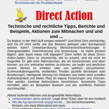
Terminkalender der Projektwerkstatt
Technische und rechtliche Tipps, Berichte und
Beispiele, Aktionen zum Mitmachen und und
und ...
Du findest, in der Welt läuft einiges verkehrt? Und fühlst Dich ohnmächtig,
weil Du oft nicht weißt, wie das Bessere gelingen oder durchgesetzt
werden kann? Umweltzerstörung, Menschenrechtsverletzungen in
Zwangsanstalten, Diskriminierung und Ausbeutung - so vieles passiert
täglich, aber kaum etwas hilft dagegen? Dann helfen dir diese Direct-
Action-Seiten. Denn so ohnmächtig, wie es scheint, sind wir nicht. Im
Gegenteil: Es gibt viele Aktionsformen, die wir kennenlernen und üben
können, um uns wirksamer wehren zu können, um lauter und deutlicher
unsere Stimme zu erheben oder uns politisch einzumischen:
Kommunikationsguerilla, verstecktes Theater, gezielte Blockaden oder
Besetzungen, intelligente Störung von Abläufen und vieles mehr schaffen
Aufmerksamkeit und bieten Platz für eigene Forderungen und Visionen.
Hier werden konkrete Aktionsideen beschrieben, technische Tipps
vermittelt, alles an Beispielen illustriert und der rechtliche Rahmen
durchleuchtet.
Aktuell laufende Aktionen und ausgewählte Aktionstipps:
schwarzstrafen.siehe.website
: Legal ohne Ticket, aber für den Nulltarif!
Wie die Agrogentechnik verjagt wurde ...
: Ein bemerkenswertes
Beispiel, wie stark Widerstand sein kann