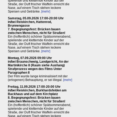
spielende und kletternde Kinder auf der
Straße, der Duft frischer Waffeln erreicht die
Nase, auf einem Tisch stehen leckere
Speisen und Getränke.
[mehr]
Samstag, 05.09.2026 17:00-20:00 Uhr
in/bei Reiskirchen, Hattenrod,
Brunnengasse
7. Begegnungsfest: Brücken bauen
zwischen Menschen, nicht für Straßen!
Ein (hoffentlich) schöner Spätsommerabend,
spielende und kletternde Kinder auf der
Straße, der Duft frischer Waffeln erreicht die
Nase, auf einem Tisch stehen leckere
Speisen und Getränke.
[mehr]
Montag, 07.09.2026 09:00 Uhr
in/bei Braunschweig, Landgericht, An der
Martinikirche 8 (Raum siehe Aushang)
Strafprozess wegen des Films Unter
Paragraphen II
Der Film wurde lange kriminalisiert mit der
(erlogenen) Behauptung, er sei illegal.
[mehr]
Freitag, 11.09.2026 17:00-20:00 Uhr
in/bei Reiskirchen, Burkhardsfelden am
Backhaus und auf dem Kirchplatz
8. Begegnungsfest: Brücken bauen
zwischen Menschen, nicht für Straßen!
Ein (hoffentlich) schöner Spätsommerabend,
spielende und kletternde Kinder auf der
Straße, der Duft frischer Waffeln erreicht die
Nase, auf einem Tisch stehen leckere