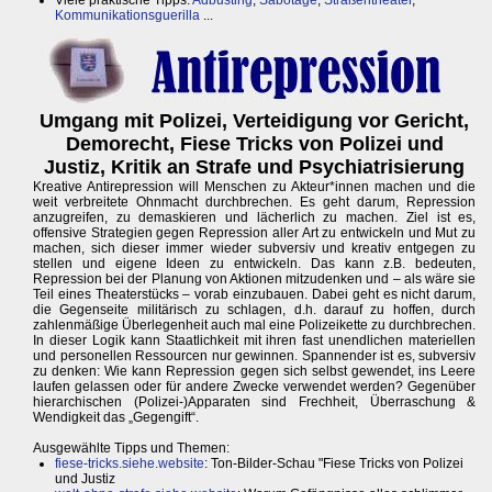
Viele praktische Tipps:
Adbusting
,
Sabotage
,
Straßentheater
,
Kommunikationsguerilla
...
Umgang mit Polizei, Verteidigung vor Gericht,
Demorecht, Fiese Tricks von Polizei und
Justiz, Kritik an Strafe und Psychiatrisierung
Kreative Antirepression will Menschen zu Akteur*innen machen und die
weit verbreitete Ohnmacht durchbrechen. Es geht darum, Repression
anzugreifen, zu demaskieren und lächerlich zu machen. Ziel ist es,
offensive Strategien gegen Repression aller Art zu entwickeln und Mut zu
machen, sich dieser immer wieder subversiv und kreativ entgegen zu
stellen und eigene Ideen zu entwickeln. Das kann z.B. bedeuten,
Repression bei der Planung von Aktionen mitzudenken und – als wäre sie
Teil eines Theaterstücks – vorab einzubauen. Dabei geht es nicht darum,
die Gegenseite militärisch zu schlagen, d.h. darauf zu hoffen, durch
zahlenmäßige Überlegenheit auch mal eine Polizeikette zu durchbrechen.
In dieser Logik kann Staatlichkeit mit ihren fast unendlichen materiellen
und personellen Ressourcen nur gewinnen. Spannender ist es, subversiv
zu denken: Wie kann Repression gegen sich selbst gewendet, ins Leere
laufen gelassen oder für andere Zwecke verwendet werden? Gegenüber
hierarchischen (Polizei-)Apparaten sind Frechheit, Überraschung &
Wendigkeit das „Gegengift“.
Ausgewählte Tipps und Themen:
fiese-tricks.siehe.website
: Ton-Bilder-Schau "Fiese Tricks von Polizei
und Justiz