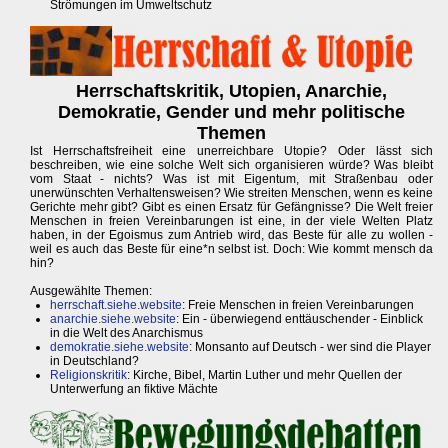
Strömungen im Umweltschutz
Herrschaftskritik, Utopien, Anarchie,
Demokratie, Gender und mehr politische
Themen
Ist Herrschaftsfreiheit eine unerreichbare Utopie? Oder lässt sich
beschreiben, wie eine solche Welt sich organisieren würde? Was bleibt
vom Staat - nichts? Was ist mit Eigentum, mit Straßenbau oder
unerwünschten Verhaltensweisen? Wie streiten Menschen, wenn es keine
Gerichte mehr gibt? Gibt es einen Ersatz für Gefängnisse? Die Welt freier
Menschen in freien Vereinbarungen ist eine, in der viele Welten Platz
haben, in der Egoismus zum Antrieb wird, das Beste für alle zu wollen -
weil es auch das Beste für eine*n selbst ist. Doch: Wie kommt mensch da
hin?
Ausgewählte Themen:
herrschaft.siehe.website
: Freie Menschen in freien Vereinbarungen
anarchie.siehe.website
: Ein - überwiegend enttäuschender - Einblick
in die Welt des Anarchismus
demokratie.siehe.website
: Monsanto auf Deutsch - wer sind die Player
in Deutschland?
Religionskritik
: Kirche, Bibel, Martin Luther und mehr Quellen der
Unterwerfung an fiktive Mächte