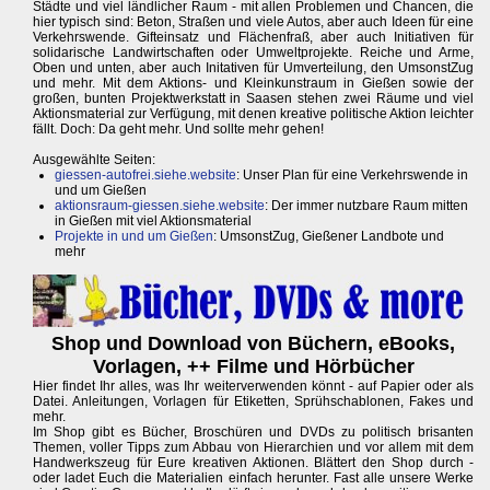
Städte und viel ländlicher Raum - mit allen Problemen und Chancen, die
hier typisch sind: Beton, Straßen und viele Autos, aber auch Ideen für eine
Verkehrswende. Gifteinsatz und Flächenfraß, aber auch Initiativen für
solidarische Landwirtschaften oder Umweltprojekte. Reiche und Arme,
Oben und unten, aber auch Initativen für Umverteilung, den UmsonstZug
und mehr. Mit dem Aktions- und Kleinkunstraum in Gießen sowie der
großen, bunten Projektwerkstatt in Saasen stehen zwei Räume und viel
Aktionsmaterial zur Verfügung, mit denen kreative politische Aktion leichter
fällt. Doch: Da geht mehr. Und sollte mehr gehen!
Ausgewählte Seiten:
giessen-autofrei.siehe.website
: Unser Plan für eine Verkehrswende in
und um Gießen
aktionsraum-giessen.siehe.website
: Der immer nutzbare Raum mitten
in Gießen mit viel Aktionsmaterial
Projekte in und um Gießen
: UmsonstZug, Gießener Landbote und
mehr
Shop und Download von Büchern, eBooks,
Vorlagen, ++ Filme und Hörbücher
Hier findet Ihr alles, was Ihr weiterverwenden könnt - auf Papier oder als
Datei. Anleitungen, Vorlagen für Etiketten, Sprühschablonen, Fakes und
mehr.
Im Shop gibt es Bücher, Broschüren und DVDs zu politisch brisanten
Themen, voller Tipps zum Abbau von Hierarchien und vor allem mit dem
Handwerkszeug für Eure kreativen Aktionen. Blättert den Shop durch -
oder ladet Euch die Materialien einfach herunter. Fast alle unsere Werke