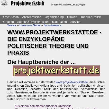
Direct-Action
Antirepression
Organisierung
Umwelt
Theorie&Politik
Debatten
Saasen/GI/Mittelhessen
Materialien
Service
Service
»
Über diese Seiten
»
Seitenübersicht
WWW.PROJEKTWERKSTATT.DE -
DIE ENZYKLOPÄDIE
POLITISCHER THEORIE UND
PRAXIS
Die Hauptbereiche der ...
Herzlich willkommen auf der wilden
www.projektwerkstatt.de
, einer schier
unendlichen Quelle von Aktionstipps und -berichten, politischen Analysen
und Debatten, scharfer Kritik der herrschenden Verhältnisse und
zukunftsweisender Entwürfe für eine Welt jenseits von Staaten, Gesetzen,
Strafe, Überwachung, ewiger Verwertung von Mensch und Natur sowie
vieler Tipps zum Aktivwerden.
Aus einem Kommantar auf einer Unterseite: