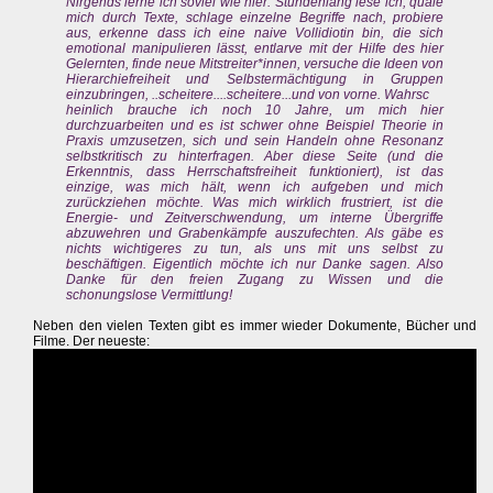
Nirgends lerne ich soviel wie hier. Stundenlang lese ich, quäle
mich durch Texte, schlage einzelne Begriffe nach, probiere
aus, erkenne dass ich eine naive Vollidiotin bin, die sich
emotional manipulieren lässt, entlarve mit der Hilfe des hier
Gelernten, finde neue Mitstreiter*innen, versuche die Ideen von
Hierarchiefreiheit und Selbstermächtigung in Gruppen
einzubringen, ..scheitere....scheitere...und von vorne. Wahrsc
heinlich brauche ich noch 10 Jahre, um mich hier
durchzuarbeiten und es ist schwer ohne Beispiel Theorie in
Praxis umzusetzen, sich und sein Handeln ohne Resonanz
selbstkritisch zu hinterfragen. Aber diese Seite (und die
Erkenntnis, dass Herrschaftsfreiheit funktioniert), ist das
einzige, was mich hält, wenn ich aufgeben und mich
zurückziehen möchte. Was mich wirklich frustriert, ist die
Energie- und Zeitverschwendung, um interne Übergriffe
abzuwehren und Grabenkämpfe auszufechten. Als gäbe es
nichts wichtigeres zu tun, als uns mit uns selbst zu
beschäftigen. Eigentlich möchte ich nur Danke sagen. Also
Danke für den freien Zugang zu Wissen und die
schonungslose Vermittlung!
Neben den vielen Texten gibt es immer wieder Dokumente, Bücher und
Filme. Der neueste: