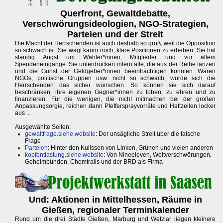
Querfront, Gewaltdebatte,
Verschwörungsideologien, NGO-Strategien,
Parteien und der Streit
Die Macht der Herrschenden ist auch deshalb so groß, weil die Opposition
so schwach ist. Sie wagt kaum noch, klare Positionen zu erheben. Sie hat
ständig Angst um Wähler*innen, Mitglieder und vor allem
Spendeneingänge. Sie unterdrücken intern alle, die aus der Reihe tanzen
und die Gunst der Geldgeber*innen beeinträchtigen könnten. Wären
NGOs, politische Gruppen usw. nicht so schwach, würde sich die
Herrschenden das sicher wünschen. So können sie sich darauf
beschränken, ihre eigenen Gegner*innen zu loben, zu ehren und zu
finanzieren. Für die wenigen, die nicht mitmachen bei der großen
Anpassungsorgie, reichen dann Pfeffersprayvorräte und Haftzellen locker
aus ...
Ausgewählte Seiten:
gewaltfrage.siehe.website
: Der unsägliche Streit über die falsche
Frage
Parteien
: Hinter den Kulissen von Linken, Grünen und vielen anderen
kopfentlastung.siehe.website
: Von Nineeleven, Weltverschwörungen,
Geheimbünden, Chemtrails und der BRD als Firma
Und: Aktionen in Mittelhessen, Räume in
Gießen, regionaler Terminkalender
Rund um die drei Städte Gießen, Marburg und Wetzlar liegen kleinere