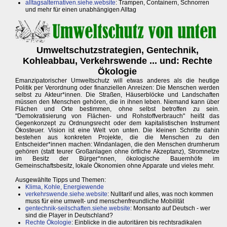
alltagsalternativen.siehe.website
: Trampen, Containern, Schnorren
und mehr für einen unabhängigen Alltag
Umweltschutzstrategien, Gentechnik,
Kohleabbau, Verkehrswende ... und: Rechte
Ökologie
Emanzipatorischer Umweltschutz will etwas anderes als die heutige
Politik per Verordnung oder finanziellen Anreizen: Die Menschen werden
selbst zu Akteur*innen. Die Straßen, Häuserblöcke und Landschaften
müssen den Menschen gehören, die in ihnen leben. Niemand kann über
Flächen und Orte bestimmen, ohne selbst betroffen zu sein.
"Demokratisierung von Flächen- und Rohstoffverbrauch" heißt das
Gegenkonzept zu Ordnungsrecht oder dem kapitalistischen Instrument
Ökosteuer. Vision ist eine Welt von unten. Die kleinen Schritte dahin
bestehen aus konkreten Projekte, die die Menschen zu den
Entscheider*innen machen: Windanlagen, die den Menschen drumherum
gehören (statt teurer Großanlagen ohne örtliche Akzeptanz), Stromnetze
im Besitz der Bürger*nnen, ökologische Bauernhöfe im
Gemeinschaftsbesitz, lokale Ökonomien ohne Apparate und vieles mehr.
Ausgewählte Tipps und Themen:
Klima, Kohle, Energiewende
verkehrswende.siehe.website
: Nulltarif und alles, was noch kommen
muss für eine umwelt- und menschenfreundliche Mobilität
gentechnik-seilschaften.siehe.website
: Monsanto auf Deutsch - wer
sind die Player in Deutschland?
Rechte Ökologie
: Einblicke in die autoritären bis rechtsradikalen