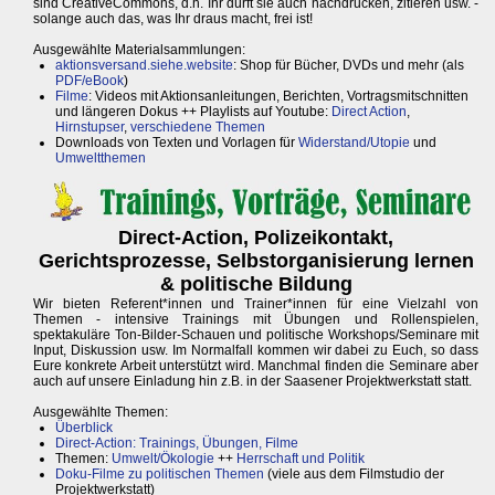
sind CreativeCommons, d.h. Ihr dürft sie auch nachdrucken, zitieren usw. -
solange auch das, was Ihr draus macht, frei ist!
Ausgewählte Materialsammlungen:
aktionsversand.siehe.website
: Shop für Bücher, DVDs und mehr (als
PDF/eBook
)
Filme
: Videos mit Aktionsanleitungen, Berichten, Vortragsmitschnitten
und längeren Dokus ++ Playlists auf Youtube:
Direct Action
,
Hirnstupser
,
verschiedene Themen
Downloads von Texten und Vorlagen für
Widerstand/Utopie
und
Umweltthemen
Direct-Action, Polizeikontakt,
Gerichtsprozesse, Selbstorganisierung lernen
& politische Bildung
Wir bieten Referent*innen und Trainer*innen für eine Vielzahl von
Themen - intensive Trainings mit Übungen und Rollenspielen,
spektakuläre Ton-Bilder-Schauen und politische Workshops/Seminare mit
Input, Diskussion usw. Im Normalfall kommen wir dabei zu Euch, so dass
Eure konkrete Arbeit unterstützt wird. Manchmal finden die Seminare aber
auch auf unsere Einladung hin z.B. in der Saasener Projektwerkstatt statt.
Ausgewählte Themen:
Überblick
Direct-Action: Trainings, Übungen, Filme
Themen:
Umwelt/Ökologie
++
Herrschaft und Politik
Doku-Filme zu politischen Themen
(viele aus dem Filmstudio der
Projektwerkstatt)