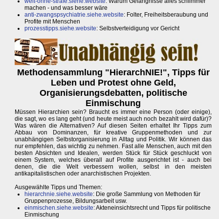
welt-ohne-strafe.siehe.website
: Warum Gefängnisse alles schlimmer
machen - und was besser wäre
anti-zwangspsychiatrie.siehe.website
: Folter, Freiheitsberaubung und
Profite mit Menschen
prozesstipps.siehe.website
: Selbstverteidigung vor Gericht
Methodensammlung "HierarchNIE!", Tipps für
Leben und Protest ohne Geld,
Organisierungsdebatten, politische
Einmischung
Müssen Hierarchien sein? Braucht es immer eine Person (oder einige),
die sagt, wo es lang geht (und heute meist auch noch bezahlt wird dafür)?
Was wären die Alternativen? Auf diesen Seiten erhaltet Ihr Tipps zum
Abbau von Dominanzen, für kreative Gruppenmethoden und zur
unabhängigen Selbstorganisierung in Alltag und Politik. Wir können das
nur empfehlen, das wichtig zu nehmen. Fast alle Menschen, auch mit den
besten Absichten und Idealen, werden Stück für Stück geschluckt von
einem System, welches überall auf Profite ausgerichtet ist - auch bei
denen, die die Welt verbessern wollen, selbst in den meisten
antikapitalistischen oder anarchistischen Projekten.
Ausgewählte Tipps und Themen:
hierarchnie.siehe.website
: Die große Sammlung von Methoden für
Gruppenprozesse, Bildungsarbeit usw.
einmischen.siehe.website
: Akteneinsichtsrecht und Tipps für politische
Einmischung