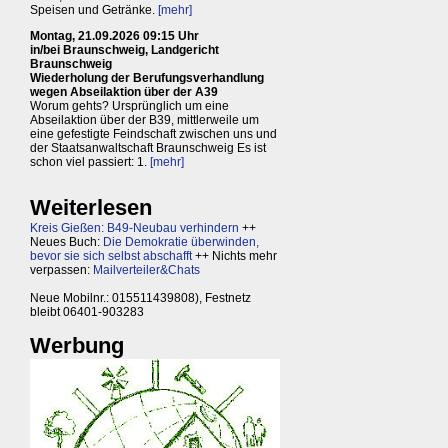
Speisen und Getränke.
[mehr]
Montag, 21.09.2026 09:15 Uhr
in/bei Braunschweig, Landgericht
Braunschweig
Wiederholung der Berufungsverhandlung
wegen Abseilaktion über der A39
Worum gehts? Ursprünglich um eine
Abseilaktion über der B39, mittlerweile um
eine gefestigte Feindschaft zwischen uns und
der Staatsanwaltschaft Braunschweig Es ist
schon viel passiert: 1.
[mehr]
Weiterlesen
Kreis Gießen: B49-Neubau verhindern
++
Neues Buch:
Die Demokratie überwinden,
bevor sie sich selbst abschafft
++ Nichts mehr
verpassen:
Mailverteiler&Chats
Neue Mobilnr.: 015511439808), Festnetz
bleibt 06401-903283
Werbung