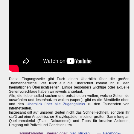
Diese Eingangsseite gibt Euch einen Überblick über die großen
Themenbereiche. Per Klick auf die Überschrift kommt Ihr zu den
thematischen Übersichtsseiten. Einige besonders wichtige oder aktuelle
Seitenvorschläge haben wir jeweils angefügt.
Alle, die lieber selbst suchen und entscheiden wollen, welche Seiten sie
auswählen und lesen/nutzen wollen (super!), gibt es die Menüleite oben
und den
Überblick über alle Zugangslinks
zu den Tausenden von
Internetseiten.
Insgesamt gilt auf unseren Seiten nicht das Schnell-schnell, sondern Ihr
stoßt auf eine Art politischer Enzyklopädie mit einer großen Sammlung an
Quellenmaterial (Zitate, Dokumente) und Tipps für kreative Aktionen,
Umgang mit Polizei und Gerichten usw.
Terminkalender überregional:
hier klicken ...
++
Facebook-