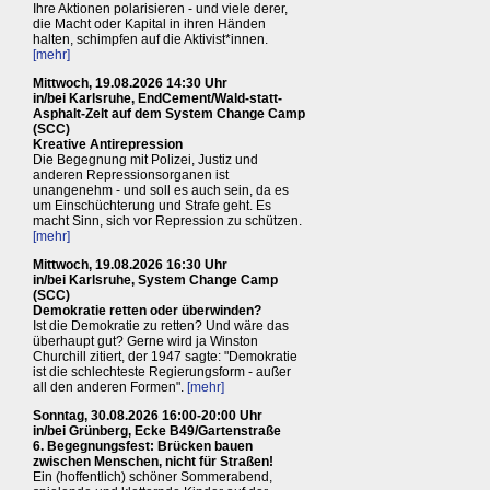
Ihre Aktionen polarisieren - und viele derer,
die Macht oder Kapital in ihren Händen
halten, schimpfen auf die Aktivist*innen.
[mehr]
Mittwoch, 19.08.2026 14:30 Uhr
in/bei Karlsruhe, EndCement/Wald-statt-
Asphalt-Zelt auf dem System Change Camp
(SCC)
Kreative Antirepression
Die Begegnung mit Polizei, Justiz und
anderen Repressionsorganen ist
unangenehm - und soll es auch sein, da es
um Einschüchterung und Strafe geht. Es
macht Sinn, sich vor Repression zu schützen.
[mehr]
Mittwoch, 19.08.2026 16:30 Uhr
in/bei Karlsruhe, System Change Camp
(SCC)
Demokratie retten oder überwinden?
Ist die Demokratie zu retten? Und wäre das
überhaupt gut? Gerne wird ja Winston
Churchill zitiert, der 1947 sagte: "Demokratie
ist die schlechteste Regierungsform - außer
all den anderen Formen".
[mehr]
Sonntag, 30.08.2026 16:00-20:00 Uhr
in/bei Grünberg, Ecke B49/Gartenstraße
6. Begegnungsfest: Brücken bauen
zwischen Menschen, nicht für Straßen!
Ein (hoffentlich) schöner Sommerabend,