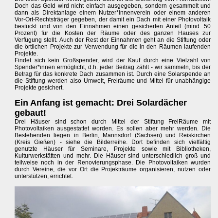
Doch das Geld wird nicht einfach ausgegeben, sondern gesammelt und
dann als Direktanlage einem Nutzer*innenverein oder einem anderen
Vor-Ort-Rechtsträger gegeben, der damit ein Dach mit einer Photovoltaik
bestückt und von den Einnahmen einen gesicherten Anteil (mind. 50
Prozent) für die Kosten der Räume oder des ganzen Hauses zur
Verfügung stellt. Auch der Rest der Einnahmen geht an die Stiftung oder
die örtlichen Projekte zur Verwendung für die in den Räumen laufenden
Projekte.
Findet sich kein Großspender, wird der Kauf durch eine Vielzahl von
Spender*innen ermöglicht, d.h. jeder Beitrag zählt - wir sammeln, bis der
Betrag für das konkrete Dach zusammen ist. Durch eine Solarspende an
die Stiftung werden also Umwelt, Freiräume und Mittel für unabhängige
Projekte gesichert.
Ein Anfang ist gemacht: Drei Solardächer
gebaut!
Drei Häuser sind schon durch Mittel der Stiftung FreiRäume mit
Photovoltaiken ausgestattet worden. Es sollen aber mehr werden. Die
Bestehenden liegen in Berlin, Mannsdorf (Sachsen) und Reiskirchen
(Kreis Gießen) - siehe die Bilderreihe. Dort befinden sich vielfältig
genutzte Häuser für Seminare, Projekte sowie mit Bibliotheken,
Kulturwerkstätten und mehr. Die Häuser sind unterschiedlich groß und
teilweise noch in der Renovierungsphase. Die Photovoltaiken wurden
durch Vereine, die vor Ort die Projekträume organisieren, nutzen oder
unterstützen, errichtet.