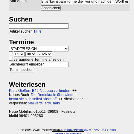
Anti-Spam
Suchen
Hilfe
Termine
vergangene Termine anzeigen
Weiterlesen
Kreis Gießen: B49-Neubau verhindern
++
Neues Buch:
Die Demokratie überwinden,
bevor sie sich selbst abschafft
++ Nichts mehr
verpassen:
Mailverteiler&Chats
Neue Mobilnr.: 015511439808), Festnetz
bleibt 06401-903283
↑
· © 1994-2026 Projektwerkstatt·
Kontakt
/
Impressum
·
FAQ
·
RSS-Feed
Vertrag widerrufen