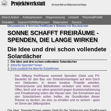
Direct-Action
Antirepression
Organisierung
Umwelt
Theorie&Politik
Debatten
Saasen/GI/Mittelhessen
Materialien
Service
Organisierung
»
Stiftung FreiRäume
»
Spenden für Solardächer
SONNE SCHAFFT FREIRÄUME -
SPENDEN, DIE LANGE WIRKEN
Die Idee und drei schon vollendete
Solardächer
1.
Die Idee und drei schon vollendete Solardächer
2.
Infos für Spender*innen
3.
Eine zusätzliche Idee für Solarfirmen
Die Stiftung FreiRäume sammelt Spenden (Geld und PV-
Bauteile) für den Bau von Solarstromanlagen auf dem Dach
von Gebäuden, in denen kreative Projekte arbeiten,
Seminarräume und Bibliotheken einladen und vieles mehr.
Offen, frech und vor allem gesichert gegen Kommerzialisierung
und Privatisierung sollen die Häuser sein. Die Einnahmen aus
den Solardächern sollen helfen, die Grundkosten dieser
Räume zu decken, sie also zu erhalten und zu sichern - ganz
im Sinne der Stiftungsidee.
Die Idee: Spender*innen geben Geld für die Sicherung von FreiRäumen.