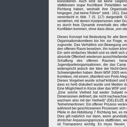
koexistieren. Auch sind sie keine Gegensä
stattdessen sogar fruchtbare Polaritäten 
Richtung haben, weshalb ihre Organisati
hingegen „hat keine Führer“ (ebd.: 161). D
vereinfacht in Abb. 7 (S. 117) dargestellt
verstehen, mit denen inzelpersonen oder Gr
es durch freie Dynamik innerhalb des off
Konflikten kommen, ohne dass diese „von oben
Dieses Konzept hat Bedeutung für alle Ber
Organisationskomitees bis hin zur Frage, wi
zugrunde. Das Verhältnis von Bewegung und 
den offenen Raum besetzen, ihn nutzen kön
Ein sehr einfaches Modell und es stellt si
absolute Offenheit wiederum ausschließende 
Schaffung des offenen Raumes hera
Jugendparteiorganisationen, die das Camp
widerspricht jedoch der Idee der Nicht-Ger
Schwierigkeiten haben. Beim WSF 2005 versu
Komitees, mit einem „Manifest von Porto Ale
Dieses Vorgehen wurde scharf kritisiert un
dass es heiß diskutiert wurde und Medien d
Eine Möglichkeit in Kürze über das WSF und wa
„Eine solche Vielheit hat weder Subjekt n
Dimensionen definiert, die nicht nachwachse
wachsen also mit der Vielheit)“ (DELEUZE 
Teilnehmer/innen: Ein offener Prozess verän
während bei geschlossenen Prozessen sich 
Pfeile in der Abbildung 7 Richtung bei, es 
Dies gilt natürlich nur dann, wenn grundsät
ähnlicher Anpassungsprozess stattfinden, w
ist Transparenz wichtig. Es muss Neuen 