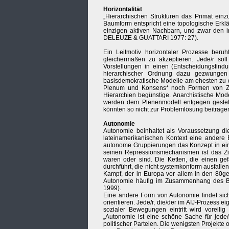
Horizontalität
„Hierarchischen Strukturen das Primat einz
Baumform entspricht eine topologische Erkl
einzigen aktiven Nachbarn, und zwar den 
DELEUZE & GUATTARI 1977: 27).
Ein Leitmotiv horizontaler Prozesse beruh
gleichermaßen zu akzeptieren. Jede/r sol
Vorstellungen in einen (Entscheidungsfind
hierarchischer Ordnung dazu gezwungen
basisdemokratische Modelle am ehesten zu 
Plenum und Konsens* noch Formen von Zent
Hierarchien begünstige. Anarchistische Mo
werden dem Plenenmodell entgegen gestell
könnten so nicht zur Problemlösung beitragen
Autonomie
Autonomie beinhaltet als Voraussetzung die
lateinamerikanischen Kontext eine andere
autonome Gruppierungen das Konzept in eine
seinen Repressionsmechanismen ist das Z
waren oder sind. Die Ketten, die einen 
durchführt, die nicht systemkonform ausfall
Kampf, der in Europa vor allem in den 80ge
Autonomie häufig im Zusammenhang des B
1999).
Eine andere Form von Autonomie findet sich
orientieren. Jede/r, die/der im AIJ-Prozess e
sozialer Bewegungen eintritt wird voreilig
„Autonomie ist eine schöne Sache für jede/
politischer Parteien. Die wenigsten Projekte 