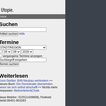
rvice
Suchen
Hilfe
Termine
vergangene Termine anzeigen
Weiterlesen
Kreis Gießen: B49-Neubau verhindern
++
Neues Buch:
Die Demokratie überwinden,
bevor sie sich selbst abschafft
++ Nichts mehr
verpassen:
Mailverteiler&Chats
Neue Mobilnr.: 015511439808), Festnetz
bleibt 06401-903283