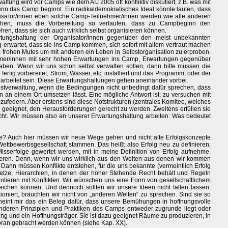
ung wird vor Camps wie dem AIJ 2005 oft konfliktiv diskutiert, z.B. was mit
enn das Camp beginnt. Ein radikaldemokratisches Ideal könnte lauten, dass
isator/innen eben solche Camp-Teilnehmer/innen werden wie alle anderen
hen, muss die Vorbereitung so verlaufen, dass zu Campbeginn den
ehen, dass sie sich auch wirklich selbst organisieren können.
wartungshaltung der Organisator/innen gegenüber den meist unbekannten
g erwartet, dass sie ins Camp kommen, sich sofort mit allem vertraut machen
 frohen Mutes um mit anderen ein Leben in Selbstorganisation zu erproben.
er/innen mit sehr hohen Erwartungen ins Camp, Erwartungen gegenüber
ben. Wenn wir uns schon selbst verwalten sollen, dann bitte müssen die
ertig vorbereitet, Strom, Wasser, etc. installiert und das Programm, oder der
rbeitet sein. Diese Erwartungshaltungen gehen aneinander vorbei.
stverwaltung, wenn die Bedingungen nicht unbedingt dafür sprechen, dass
en an einem Ort umsetzen lässt. Eine mögliche Antwort ist, zu versuchen mit
bzufedern. Aber erstens sind diese Notstrukturen (zentrales Komitee, welches
 geeignet, den Herausforderungen gerecht zu werden. Zweitens erfüllen sie
ht. Wir müssen also an unserer Erwartungshaltung arbeiten: Was bedeutet
? Auch hier müssen wir neue Wege gehen und nicht alte Erfolgskonzepte
ettbewerbsgesellschaft stammen. Das heißt also Erfolg neu zu definieren,
sserfolge gewertet werden, mit in meine Definition von Erfolg aufnehme.
nieren. Denn, wenn wir uns wirklich aus den Welten aus denen wir kommen
ann müssen Konflikte entstehen, für die uns bekannte (vermeintlich Erfolg
ze, Hierarchien, in denen der höher Stehende Recht behält und Regeln
ntieren mit Konflikten. Wir wünschen uns eine Form von gesellschaftlichem
ichen können. Und dennoch sollten wir unsere Ideen nicht fallen lassen.
ioniert, bräuchten wir nicht von „anderen Welten“ zu sprechen. Sind sie so
cheint mir das ein Beleg dafür, dass unsere Bemühungen in hoffnungsvolle
anderen Prinzipien und Praktiken des Camps entweder zugrunde liegt oder
ung und ein Hoffnungsträger. Sie ist dazu geeignet Räume zu produzieren, in
ran gebracht werden können (siehe Kap. XX).