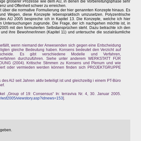
Zuge größerer Prozesse wie dem AIJ, in denen die Vorbereitungsphase sehr
renz und Offenheit schwer zu erreichen.
ht über die normative Formulierung der hier genannten Konzepte hinaus. Es
und Wegen, diese Konzepte lebenspraktisch umzusetzen. Polyzentrische
des AIJ 2005 bespreche ich in Kapitel 13. Die Konzepte, welche ich hier
en Untersuchungen zugrunde. Die Frage, der ich nachgehen möchte ist, in
005 mit den formulierten Selbstansprüchen steht. Dazu betrachte ich den
t und ihre Bewohner/innen (Kapitel 11) und untersuche die sozialräumliche
efällt, wenn niemand der Anwesenden sich gegen eine Entscheidung
iligten gleiche Bedeutung haben. Konsens bedeutet den Verzicht auf
ntscheide. Es gibt verschiedene Modelle und Verfahren,
sverfahren durchzuführen. Siehe unter anderem WERKSTATT FÜR
G (2004). Kritische Stimmen zu Konsens und Plenum und wie
isiert oder vermieden werden können finden sich PROJEKTGRUPPE
des AIJ seit Jahren aktiv beteiligt ist und gleichzeitig i einem PT-Büro
ef.
ikel „Group of 19: Consensus“ In: terraviva Nr. 4, 30. Januar 2005.
tv/wsf2005/viewstory.asp?idnews=153
].
egeben.