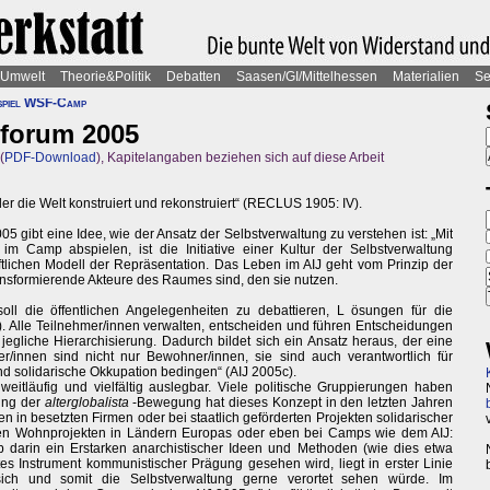
Umwelt
Theorie&Politik
Debatten
Saasen/GI/Mittelhessen
Materialien
Se
spiel WSF-Camp
forum 2005
(
PDF-Download
), Kapitelangaben beziehen sich auf diese Arbeit
er die Welt konstruiert und rekonstruiert“ (RECLUS 1905: IV).
05 gibt eine Idee, wie der Ansatz der Selbstverwaltung zu verstehen ist: „Mit
m Camp abspielen, ist die Initiative einer Kultur der Selbstverwaltung
lichen Modell der Repräsentation. Das Leben im AIJ geht vom Prinzip der
ransformierende Akteure des Raumes sind, den sie nutzen.
soll die öffentlichen Angelegenheiten zu debattieren, L ösungen für die
). Alle Teilnehmer/innen verwalten, entscheiden und führen Entscheidungen
egliche Hierarchisierung. Dadurch bildet sich ein Ansatz heraus, der eine
r/innen sind nicht nur Bewohner/innen, sie sind auch verantwortlich für
nd solidarische Okkupation bedingen“ (AIJ 2005c).
weitläufig und vielfältig auslegbar. Viele politische Gruppierungen haben
lung der
alterglobalista
-Bewegung hat dieses Konzept in den letzten Jahren
 in besetzten Firmen oder bei staatlich geförderten Projekten solidarischer
tiven Wohnprojekten in Ländern Europas oder eben bei Camps wie dem AIJ:
 Ob darin ein Erstarken anarchistischer Ideen und Methoden (wie dies etwa
 Instrument kommunistischer Prägung gesehen wird, liegt in erster Linie
sich und somit die Selbstverwaltung gerne verortet sehen würde. Im