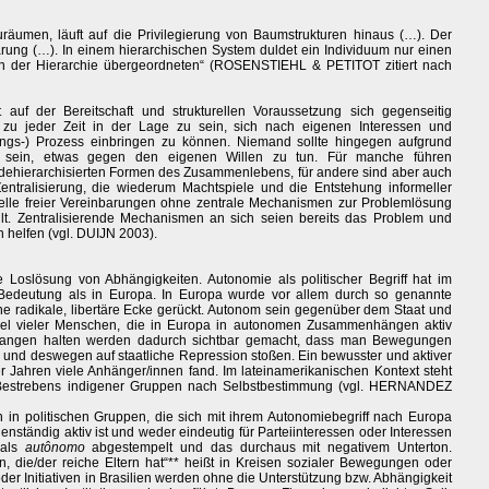
uräumen, läuft auf die Privilegierung von Baumstrukturen hinaus (…). Der
ärung (…). In einem hierarchischen System duldet ein Individuum nur einen
in der Hierarchie übergeordneten“ (ROSENSTIEHL & PETITOT zitiert nach
t auf der Bereitschaft und strukturellen Voraussetzung sich gegenseitig
l zu jeder Zeit in der Lage zu sein, sich nach eigenen Interessen und
ungs-) Prozess einbringen zu können. Niemand sollte hingegen aufgrund
 sein, etwas gegen den eigenen Willen zu tun. Für manche führen
dehierarchisierten Formen des Zusammenlebens, für andere sind aber auch
ralisierung, die wiederum Machtspiele und die Entstehung informeller
delle freier Vereinbarungen ohne zentrale Mechanismen zur Problemlösung
t. Zentralisierende Mechanismen an sich seien bereits das Problem und
 helfen (vgl. DUIJN 2003).
 Loslösung von Abhängigkeiten. Autonomie als politischer Begriff hat im
 Bedeutung als in Europa. In Europa wurde vor allem durch so genannte
 radikale, libertäre Ecke gerückt. Autonom sein gegenüber dem Staat und
iel vieler Menschen, die in Europa in autonomen Zusammenhängen aktiv
gefangen halten werden dadurch sichtbar gemacht, dass man Bewegungen
en und deswegen auf staatliche Repression stoßen. Ein bewusster und aktiver
r Jahren viele Anhänger/innen fand. Im lateinamerikanischen Kontext steht
estrebens indigener Gruppen nach Selbstbestimmung (vgl. HERNANDEZ
 in politischen Gruppen, die sich mit ihrem Autonomiebegriff nach Europa
igenständig aktiv ist und weder eindeutig für Parteiinteressen oder Interessen
 als
autônomo
abgestempelt und das durchaus mit negativem Unterton.
n, die/der reiche Eltern hat“** heißt in Kreisen sozialer Bewegungen oder
oder Initiativen in Brasilien werden ohne die Unterstützung bzw. Abhängigkeit