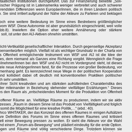
atlichen Institutionen durchgeführt. Das zur Finanzierung beliebte „Soli-
ischer Prägung ist in Lateinamerika weniger verbreitet und auch schwerer
erendsten Differenzen wenn Europäer/innen, die in ihren Ländern politisch
n. Sie sind irritiert aufgrund der Nähe der Akteure zu Parteien und beklagen
och eine weitere Bedeutung im Sinne eines Bestrebens größtmöglicher
 vom WSF. Diese Autonomie ist aber grundsätzlich eingeschränkt, weil volle
 Abb.8). Inwiefern die Option eher weitere Annäherung oder stärkere
l, ist unter den AIJ-Aktiven ohnehin umstritten.
icht-Vertikalität gesellschaftlicher Interaktion. Durch gegenseitige Akzeptanz
sentwürfen möglich. Vielfalt ist als wichtiger Grundsatz in der Charta von
as Offenheit ermöglichende Instrument von WSF und AIJ ist die Idee der
mes, dem niemand als Ganzes eine Richtung vorgibt. Wenngleich die Frage
eilnehmer/innen bei den WSF und AIJ nicht im Vordergrund steht, ist dieses
le neue Anhänger/innen fand, für die Prozesse von großer Bedeutung, vor
nhang geht. Es kennzeichnet neue Wege in der politischen Kooperation
d kollidiert dabei oft deutlich mit konventionellen Praktiken politischer
 sehr umstritten.
hrer Sicht kreativsten und am stärksten aufrüttelnden Charakteristika des
er miteinander in Beziehung stehender vielfältiger Erzählungen.“ Dieses
s den Raum als „entscheidendes Moment für die Produktion von Offenheit
 offener Räume an. Vielfältige Räume zu produzieren, indem wir sie aktiv
ozesses. „Raum in diesem Sinne ist das Produkt von Vielfältigkeit und folglich
 somit die Möglichkeit für eine kreative Politik,…“ (ebd.: 40).
ico WHITAKER, der das Konzept des offenen Raumes in einigen Aufsätzen
lare Definition des Forums im Sinne eines offenen Raumes und kritisiert
t einer Bewegung pressen zu wollen. Er sieht die Akteure vor die Wahl
d einem „Forum-als-Bewegung“ und plädiert eindeutig für die erste Option.
en und Räume sind völlig verschiedene Dinge. Trotzdem können sie