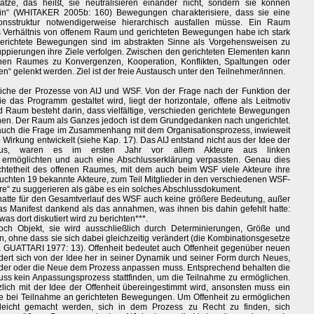
tze, das heißt, sie neutralisieren einander nicht, sondern sie können
sein“ (WHITAKER 2005b: 160) Bewegungen charakterisiere, dass sie eine
onsstruktur notwendigerweise hierarchisch ausfallen müsse. Ein Raum
as Verhältnis von offenem Raum und gerichteten Bewegungen habe ich stark
. Gerichtete Bewegungen sind im abstrakten Sinne als Vorgehensweisen zu
uppierungen ihre Ziele verfolgen. Zwischen den gerichteten Elementen kann
enen Raumes zu Konvergenzen, Kooperation, Konflikten, Spaltungen oder
“ gelenkt werden. Ziel ist der freie Austausch unter den Teilnehmer/innen.
eiche der Prozesse von AIJ und WSF. Von der Frage nach der Funktion der
e das Programm gestaltet wird, liegt der horizontale, offene als Leitmotiv
Raum besteht darin, dass vielfältige, verschieden gerichtete Bewegungen
nen. Der Raum als Ganzes jedoch ist dem Grundgedanken nach ungerichtet.
ch auch die Frage im Zusammenhang mit dem Organisationsprozess, inwieweit
Wirkung entwickelt (siehe Kap. 17). Das AIJ entstand nicht aus der Idee der
us, waren es im ersten Jahr vor allem Akteure aus linken
 ermöglichten und auch eine Abschlusserklärung verpassten. Genau dies
ichtetheit des offenen Raumes, mit dem auch beim WSF viele Akteure ihre
chten 19 bekannte Akteure, zum Teil Mitglieder in den verschiedenen WSF-
gre“ zu suggerieren als gäbe es ein solches Abschlussdokument.
d hatte für den Gesamtverlauf des WSF auch keine größere Bedeutung, außer
as Manifest dankend als das annahmen, was ihnen bis dahin gefehlt hatte:
s dort diskutiert wird zu berichten***.
och Objekt, sie wird ausschließlich durch Determinierungen, Größe und
n, ohne dass sie sich dabei gleichzeitig verändert (die Kombinationsgesetze
& GUATTARI 1977: 13). Offenheit bedeutet auch Offenheit gegenüber neuen
dert sich von der Idee her in seiner Dynamik und seiner Form durch Neues,
der oder die Neue dem Prozess anpassen muss. Entsprechend behalten die
muss kein Anpassungsprozess stattfinden, um die Teilnahme zu ermöglichen.
zlich mit der Idee der Offenheit übereingestimmt wird, ansonsten muss ein
ie bei Teilnahme an gerichteten Bewegungen. Um Offenheit zu ermöglichen
leicht gemacht werden, sich in dem Prozess zu Recht zu finden, sich