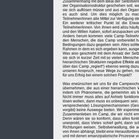
Zusammenhang mit dem Ideal der Selbstverwalt
der Organisationsstruktur geschehen soll, w
sie sich auflösen müsse und aus den Organ
es auch sind. Um dies möglich zu mac
Teilnehmer/innen alle Mittel zur Verfügung st
Ein weiterer kritischer Punkt ist die Er
Teilnehmer/innen. Von ihnen wird allzu häufi
und den Willen haben, sofort anzupacken um
Anders herum kommen viele Camp-Teilnehm
den Menschen, die das Camp vorbereitet ha
Bedingungen dazu gegeben sein. Alles sollte f
Rahmen in dem es sich ergeben kann, ausgea
Was also geschieht mit dem Ansatz der Selb
sie sich in kurzer Zeit mit so vielen Mensch
hierarchischen Strukturen negative Effekte a
über das Camp „regiert“) ebenso wenig dazu
unseren Anspruch, neue Wege zu gehen, nic
für uns Erfolg bei einem solchen Projekt?
Was erwünschen wir uns für die Campwoche
übernehmen, die aus einer hierarchischen W
indem ich Phänomene, die gemeinhin als Mi
Nicht immer muss alles auf Anhieb funktio
lösen wollen, dann muss es unbequem sein. D
versprechende) Lösungsmechanismen (Geset
vorgibt) keine Auswege bieten. Wir experime
Zusammenleben im Camp, die wir nicht erre
Denn wären sie so konform, dass alles funkt
unerprobt, dass Vieles schief geht, dann s
Richtungen weisen. Selbstverwaltung, die 
von ihnen abhängt, bleibt eine Herausforder
und mit denen emanzipatorische Prozesse vo