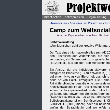
Direct-Action
Antirepression
Organisierung
Organisierung
»
Struktur und Vernetzung
»
Bei
Camp zum Weltsozial
Aus der Diplomarbeit von Timo Bartholl 
Selbstverwaltung
„Vom Menschen geht der kreative Wille aus, d
Der Text eines Informationsblattes zum AIJ 20
den Prozessen des Widerstands, die sich i
verbunden, als Gegenpunkt zum gesellschaft
Horizontalität aus, bei dem alle Menschen t
Ein Ansatz, der die Individuen aktivieren 
alltäglichen Probleme (…) zu entwickeln, (…
auf einem Niveau von Gleichheit aus, ohne j
neue Art von Politik ermöglicht. Die Campe
Aktivitäten/Handlungen, die eine bewusste u
Selbstverwaltung ist als Basiskonzept sehr 
schon mit ihr experimentiert. In der Entwick
an Bedeutung gewonnen. Sei es in Argentinien
Ökonomie in Brasilien. Sei es bei alterna
Selbstverwaltung ist ein Schlüsselbegriff.
GRUBACIC (2005) macht) oder ein bewährtes
am/an der Betrachter/in und wo er/sie 