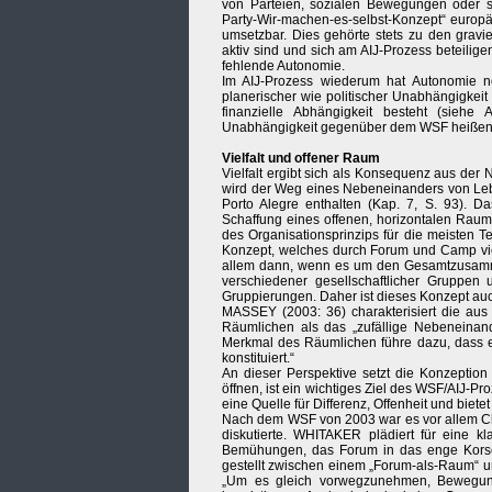
von Parteien, sozialen Bewegungen oder sta
Party-Wir-machen-es-selbst-Konzept“ europä
umsetzbar. Dies gehörte stets zu den gravi
aktiv sind und sich am AIJ-Prozess beteilige
fehlende Autonomie.
Im AIJ-Prozess wiederum hat Autonomie n
planerischer wie politischer Unabhängigkeit
finanzielle Abhängigkeit besteht (siehe
Unabhängigkeit gegenüber dem WSF heißen sol
Vielfalt und offener Raum
Vielfalt ergibt sich als Konsequenz aus der N
wird der Weg eines Nebeneinanders von Leben
Porto Alegre enthalten (Kap. 7, S. 93). D
Schaffung eines offenen, horizontalen Rau
des Organisationsprinzips für die meisten T
Konzept, welches durch Forum und Camp vie
allem dann, wenn es um den Gesamtzusamme
verschiedener gesellschaftlicher Gruppen un
Gruppierungen. Daher ist dieses Konzept auch
MASSEY (2003: 36) charakterisiert die aus i
Räumlichen als das „zufällige Nebeneinand
Merkmal des Räumlichen führe dazu, dass e
konstituiert.“
An dieser Perspektive setzt die Konzeption
öffnen, ist ein wichtiges Ziel des WSF/AIJ-Pr
eine Quelle für Differenz, Offenheit und bietet
Nach dem WSF von 2003 war es vor allem Ch
diskutierte. WHITAKER plädiert für eine k
Bemühungen, das Forum in das enge Korset
gestellt zwischen einem „Forum-als-Raum“ un
„Um es gleich vorwegzunehmen, Bewegung