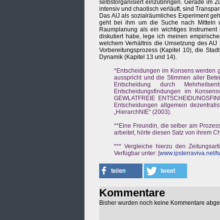
selbstorganisiert einzubringen. Gerade im 
intensiv und chaotisch verläuft, sind Transpa
Das AIJ als sozialräumliches Experiment ge
geht bei ihm um die Suche nach Mitteln 
Raumplanung als ein wichtiges Instrument 
diskutiert habe, lege ich meinen empirisch
welchem Verhältnis die Umsetzung des AIJ 2
Vorbereitungsprozess (Kapitel 10), die Stad
Dynamik (Kapitel 13 und 14).
*Entscheidungen im Konsens werden g
ausspricht und die Stimmen aller Bete
Entscheidung durch Mehrheitse
Entscheidungsfindungen im Konsen
GEWLATFREIE ENTSCHEIDUNGSFINDUN
Entscheidungen allgemein dezentral
„HierarchNIE“ (2003).
**Eine Freundin, die selber am Prozess 
arbeitet, hörte diesen Satz von ihrem Ch
*** Vergleiche hierzu den Zeitungsart
Verfügbar unter: [
www.ipsterraviva.net/
Kommentare
Bisher wurden noch keine Kommentare abg