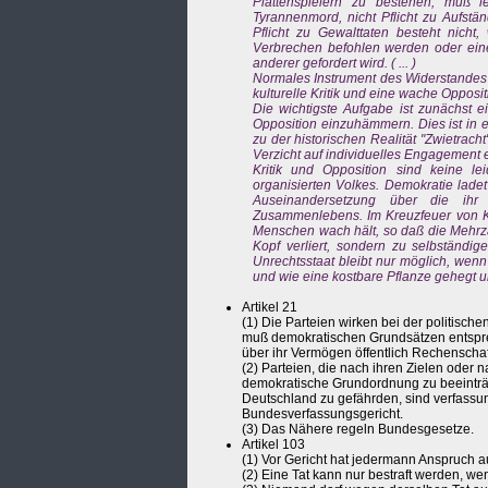
Plattenspielern zu bestehen, muß le
Tyrannenmord, nicht Pflicht zu Aufstä
Pflicht zu Gewalttaten besteht nicht
Verbrechen befohlen werden oder ei
anderer gefordert wird. ( ... )
Normales Instrument des Widerstandes s
kulturelle Kritik und eine wache Opposition
Die wichtigste Aufgabe ist zunächst e
Opposition einzuhämmern. Dies ist in
zu der historischen Realität "Zwietrach
Verzicht auf individuelles Engagement ein
Kritik und Opposition sind keine l
organisierten Volkes. Demokratie lade
Auseinandersetzung über die ihr 
Zusammenlebens. Im Kreuzfeuer von Krit
Menschen wach hält, so daß die Mehrzah
Kopf verliert, sondern zu selbständi
Unrechtsstaat bleibt nur möglich, wenn
und wie eine kostbare Pflanze gehegt u
Artikel 21
(1) Die Parteien wirken bei der politische
muß demokratischen Grundsätzen entspre
über ihr Vermögen öffentlich Rechenscha
(2) Parteien, die nach ihren Zielen oder 
demokratische Grundordnung zu beeinträ
Deutschland zu gefährden, sind verfassun
Bundesverfassungsgericht.
(3) Das Nähere regeln Bundesgesetze.
Artikel 103
(1) Vor Gericht hat jedermann Anspruch au
(2) Eine Tat kann nur bestraft werden, we