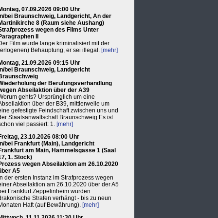
Montag, 07.09.2026 09:00 Uhr
in/bei Braunschweig, Landgericht, An der
Martinikirche 8 (Raum siehe Aushang)
Strafprozess wegen des Films Unter
Paragraphen II
Der Film wurde lange kriminalisiert mit der
(erlogenen) Behauptung, er sei illegal.
[mehr]
Montag, 21.09.2026 09:15 Uhr
in/bei Braunschweig, Landgericht
Braunschweig
Wiederholung der Berufungsverhandlung
wegen Abseilaktion über der A39
Worum gehts? Ursprünglich um eine
Abseilaktion über der B39, mittlerweile um
eine gefestigte Feindschaft zwischen uns und
der Staatsanwaltschaft Braunschweig Es ist
schon viel passiert: 1.
[mehr]
Freitag, 23.10.2026 08:00 Uhr
in/bei Frankfurt (Main), Landgericht
Frankfurt am Main, Hammelsgasse 1 (Saal
17, 1. Stock)
Prozess wegen Abseilaktion am 26.10.2020
über A5
In der ersten Instanz im Strafprozess wegen
einer Abseilaktion am 26.10.2020 über der A5
bei Frankfurt Zeppelinheim wurden
drakonische Strafen verhängt - bis zu neun
Monaten Haft (auf Bewährung).
[mehr]
Mittwoch, 11.11.2026 11:30 Uhr