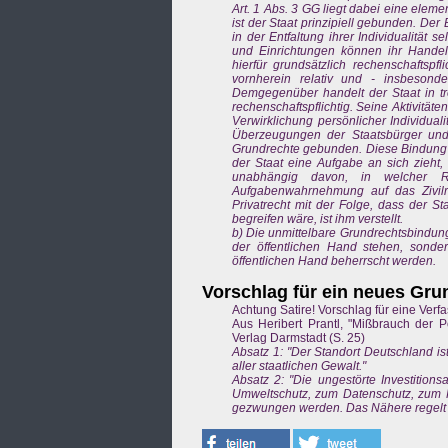
Art. 1 Abs. 3 GG liegt dabei eine eleme
ist der Staat prinzipiell gebunden. Der
in der Entfaltung ihrer Individualität 
und Einrichtungen können ihr Handeln
hierfür grundsätzlich rechenschaftspf
vornherein relativ und - insbesonde
Demgegenüber handelt der Staat in t
rechenschaftspflichtig. Seine Aktivität
Verwirklichung persönlicher Individual
Überzeugungen der Staatsbürger un
Grundrechte gebunden. Diese Bindung st
der Staat eine Aufgabe an sich zieht
unabhängig davon, in welcher R
Aufgabenwahrnehmung auf das Zivilre
Privatrecht mit der Folge, dass der St
begreifen wäre, ist ihm verstellt.
b) Die unmittelbare Grundrechtsbindung 
der öffentlichen Hand stehen, sonde
öffentlichen Hand beherrscht werden.
Vorschlag für ein neues Gru
Achtung Satire! Vorschlag für eine Verfa
Aus Heribert Prantl, "Mißbrauch der Po
Verlag Darmstadt (S. 25)
Absatz 1: "Der Standort Deutschland ist
aller staatlichen Gewalt."
Absatz 2: "Die ungestörte Investitio
Umweltschutz, zum Datenschutz, zum 
gezwungen werden. Das Nähere regelt 