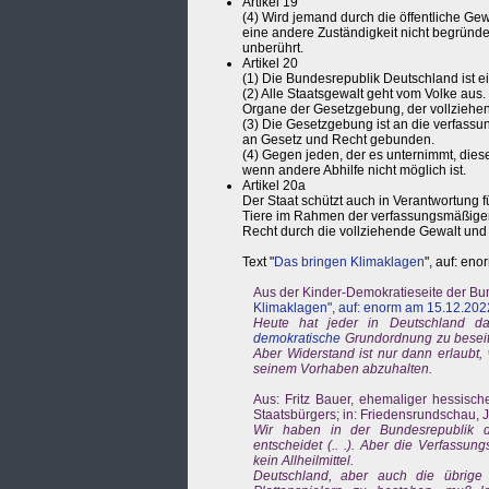
Artikel 19
(4) Wird jemand durch die öffentliche Gew
eine andere Zuständigkeit nicht begründet 
unberührt.
Artikel 20
(1) Die Bundesrepublik Deutschland ist e
(2) Alle Staatsgewalt geht vom Volke au
Organe der Gesetzgebung, der vollziehe
(3) Die Gesetzgebung ist an die verfass
an Gesetz und Recht gebunden.
(4) Gegen jeden, der es unternimmt, die
wenn andere Abhilfe nicht möglich ist.
Artikel 20a
Der Staat schützt auch in Verantwortung 
Tiere im Rahmen der verfassungsmäßig
Recht durch die vollziehende Gewalt und
Text "
Das bringen Klimaklagen
", auf: en
Aus der Kinder-Demokratieseite der Bund
Klimaklagen", auf: enorm am 15.12.202
Heute hat jeder in Deutschland da
demokratische
Grundordnung zu beseiti
Aber Widerstand ist nur dann erlaubt
seinem Vorhaben abzuhalten.
Aus: Fritz Bauer, ehemaliger hessisch
Staatsbürgers; in: Friedensrundschau, J
Wir haben in der Bundesrepublik d
entscheidet (.. .). Aber die Verfassu
kein Allheilmittel.
Deutschland, aber auch die übrige