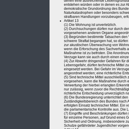
denen eine ausreichende Lebensgrundlag
entstehen würden oder in denen es zur Ab
demokratische Grundordnung des Bundes
Naturkatastrophen oder besonders schwe
strafbaren Handlungen vorzubeugen, erfor
Artikel 13
(1) Die Wohnung ist unverletzlich.
(2) Durchsuchungen dürfen nur durch den
vorgesehenen anderen Organe angeordnet
(3) Begründen bestimmte Tatsachen den 
schwere Straftat begangen hat, so dürfen 
zur akustischen Überwachung von Wohnung
wenn die Erforschung des Sachverhalts a
Maßnahme ist zu befristen. Die Anordnung 
Verzuge kann sie auch durch einen einzel
(4) Zur Abwehr dringender Gefahren für d
Lebensgefahr, dürfen technische Mittel 
eingesetzt werden. Bei Gefahr im Verzug
angeordnet werden; eine richterliche Ent
(5) Sind technische Mittel ausschließlic
vorgesehen, kann die Maßnahme durch ei
Verwertung der hierbei erlangten Erkenn
nur zulässig, wenn zuvor die Rechtmäßigkei
richterliche Entscheidung unverzüglich n
(6) Die Bundesregierung unterrichtet den
Zuständigkeitsbereich des Bundes nach Ab
erfolgten Einsatz technischer Mittel. Ei
die parlamentarische Kontrolle aus. Die 
(7) Eingriffe und Beschränkungen dürfen
für einzelne Personen, auf Grund eines G
Sicherheit und Ordnung, insbesondere 
Schutze gefährdeter Jugendlicher vorg