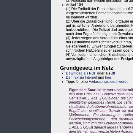
(3) Niemand darf wegen derselben Tat au
Artikel 104
(1) Die Freiheit der Person kann nur auf
vorgeschriebenen Formen beschränkt wer
mißhandelt werden.
(2) Über die Zulässigkeit und Fortdauer ei
auf richterlicher Anordnung beruhenden Fr
herbeizuführen. Die Polizei darf aus ei
nach dem Ergreifen in eigenem Gewahrsam
(3) Jeder wegen des Verdachtes einer st
der Festnahme dem Richter vorzuführen, 
Gelegenheit zu Einwendungen zu geben h
schriftlichen Haftbefehl zu erlassen oder
(4) Von jeder richterlichen Entscheidung 
unverzüglich ein Angehöriger des Festge
Grundgesetz im Netz
Download als PDF
oder als
.rtf
Der Text im Internet
und
hier
Tipps für eine
Verfassungsbeschwerde
Eigentlich: Staat ist immer und übera
Aus dem Urteil des Bundesverfassungs
Gemäß Art. 1 Abs. 3 GG binden die Gr
unmittelbar geltendes Recht. Sie gelt
staatlicher Aufgabenwahrnehmung, so
Begriff der staatlichen Gewalt ist d
Maßnahmen. Entscheidungen, Äußer
Entscheidungsebenen - den Anspruch
werden, sind von der Grundrechtsbindu
1 Abs. 3 GG ist danach jedes Handeln 
dem Gemeinwohl verpflichteten Auftrags 