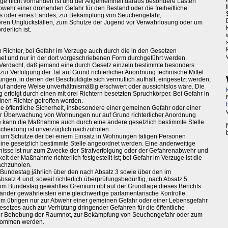
e nicht vorhanden ist und der Allgemeinheit daraus besondere Lasten
wehr einer drohenden Gefahr für den Bestand oder die freiheitliche
 oder eines Landes, zur Bekämpfung von Seuchengefahr,
ren Unglücksfällen, zum Schutze der Jugend vor Verwahrlosung oder um
derlich ist.
 Richter, bei Gefahr im Verzuge auch durch die in den Gesetzen
 und nur in der dort vorgeschriebenen Form durchgeführt werden.
Verdacht, daß jemand eine durch Gesetz einzeln bestimmte besonders
zur Verfolgung der Tat auf Grund richterlicher Anordnung technische Mittel
en, in denen der Beschuldigte sich vermutlich aufhält, eingesetzt werden,
uf andere Weise unverhältnismäßig erschwert oder aussichtslos wäre. Die
erfolgt durch einen mit drei Richtern besetzten Spruchkörper. Bei Gefahr in
nen Richter getroffen werden.
ie öffentliche Sicherheit, insbesondere einer gemeinen Gefahr oder einer
zur Überwachung von Wohnungen nur auf Grund richterlicher Anordnung
e kann die Maßnahme auch durch eine andere gesetzlich bestimmte Stelle
scheidung ist unverzüglich nachzuholen.
h zum Schutze der bei einem Einsatz in Wohnungen tätigen Personen
ne gesetzlich bestimmte Stelle angeordnet werden. Eine anderweitige
tnisse ist nur zum Zwecke der Strafverfolgung oder der Gefahrenabwehr und
t der Maßnahme richterlich festgestellt ist; bei Gefahr im Verzuge ist die
achzuholen.
 Bundestag jährlich über den nach Absatz 3 sowie über den im
satz 4 und, soweit richterlich überprüfungsbedürftig, nach Absatz 5
n vom Bundestag gewähltes Gremium übt auf der Grundlage dieses Berichts
Länder gewährleisten eine gleichwertige parlamentarische Kontrolle.
 im übrigen nur zur Abwehr einer gemeinen Gefahr oder einer Lebensgefahr
esetzes auch zur Verhütung dringender Gefahren für die öffentliche
zur Behebung der Raumnot, zur Bekämpfung von Seuchengefahr oder zum
enommen werden.