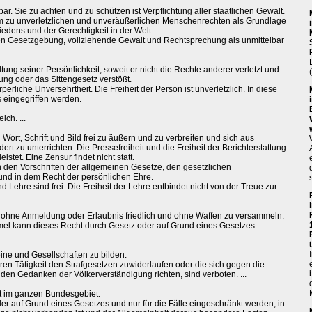
r. Sie zu achten und zu schützen ist Verpflichtung aller staatlichen Gewalt.
m zu unverletzlichen und unveräußerlichen Menschenrechten als Grundlage
edens und der Gerechtigkeit in der Welt.
en Gesetzgebung, vollziehende Gewalt und Rechtsprechung als unmittelbar
altung seiner Persönlichkeit, soweit er nicht die Rechte anderer verletzt und
ng oder das Sittengesetz verstößt.
erliche Unversehrtheit. Die Freiheit der Person ist unverletzlich. In diese
 eingegriffen werden.
ch. ...
Wort, Schrift und Bild frei zu äußern und zu verbreiten und sich aus
t zu unterrichten. Die Pressefreiheit und die Freiheit der Berichterstattung
tet. Eine Zensur findet nicht statt.
n den Vorschriften der allgemeinen Gesetze, den gesetzlichen
d in dem Recht der persönlichen Ehre.
 Lehre sind frei. Die Freiheit der Lehre entbindet nicht von der Treue zur
h ohne Anmeldung oder Erlaubnis friedlich und ohne Waffen zu versammeln.
mel kann dieses Recht durch Gesetz oder auf Grund eines Gesetzes
ine und Gesellschaften zu bilden.
en Tätigkeit den Strafgesetzen zuwiderlaufen oder die sich gegen die
n Gedanken der Völkerverständigung richten, sind verboten. ...
it im ganzen Bundesgebiet.
der auf Grund eines Gesetzes und nur für die Fälle eingeschränkt werden, in