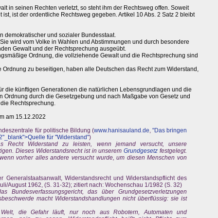
alt in seinen Rechten verletzt, so steht ihm der Rechtsweg offen. Soweit
ist, ist der ordentliche Rechtsweg gegeben. Artikel 10 Abs. 2 Satz 2 bleibt
in demokratischer und sozialer Bundesstaat.
s. Sie wird vom Volke in Wahlen und Abstimmungen und durch besondere
nden Gewalt und der Rechtsprechung ausgeübt.
ungsmäßige Ordnung, die vollziehende Gewalt und die Rechtsprechung sind
se Ordnung zu beseitigen, haben alle Deutschen das Recht zum Widerstand,
für die künftigen Generationen die natürlichen Lebensgrundlagen und die
en Ordnung durch die Gesetzgebung und nach Maßgabe von Gesetz und
 die Rechtsprechung.
orm am 15.12.2022
eszentrale für politische Bildung (
www.hanisauland.de
,
"Das bringen
2"_blank">Quelle für "Widerstand"
)
s Recht Widerstand zu leisten, wenn jemand versucht, unsere
gen. Dieses Widerstandsrecht ist in unserem
Grundgesetz
festgelegt.
, wenn vorher alles andere versucht wurde, um diesen Menschen von
er Generalstaatsanwalt, Widerstandsrecht und Widerstandspflicht des
uli/August 1962, (S. 31-32); zitiert nach: Wochenschau 1/1982 (S. 32)
as Bundesverfassungsgericht, das über Grundgesetzverletzungen
ngsbeschwerde macht Widerstandshandlungen nicht überflüssig: sie ist
 Welt, die Gefahr läuft, nur noch aus Robotern, Automaten und