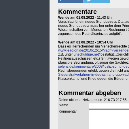
Kommentare
Wende am 01.08.2022 - 11:43 Uhr
Vorschlag für ein neues Grundgesetz, Zitat au
neues Grundgesetz muss her unter dem Prima
Wissenschaften vom Menschen Rechnung trägt, 
zugunsten des Realitätsprinzips aufgibt".
Wende am 01.08.2022 - 10:54 Uhr
Dass es Herrschenden um Menschenrechte geht
www.leadion.de/2010/12/15/Macht-veraender
z.B. unter
unschuldige.net/
bestätigt: „Gerich
Petitionsausschüssen etc.) fehlt wegen gewo
plausible Begründung, oft sogar die Sachbez
selenz.de/kommentare/2008/justiz-sumpf-deu
Rechtsbeugungen erlebt, gegen die nicht an
Steuerstrafverfahren-in-deutschland-quo-vadi
Klassenkampf und Krieg gegen die Bürger um
Kommentar abgeben
Deine aktuelle Netzadresse: 216.73.217.55
Name
Kommentar