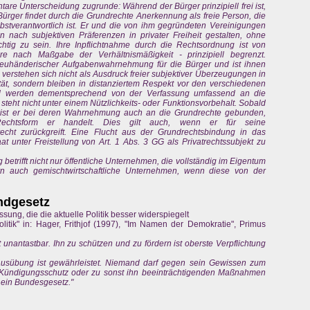
ntare Unterscheidung zugrunde: Während der Bürger prinzipiell frei ist,
 Bürger findet durch die Grundrechte Anerkennung als freie Person, die
selbstverantwortlich ist. Er und die von ihm gegründeten Vereinigungen
 nach subjektiven Präferenzen in privater Freiheit gestalten, ohne
lichtig zu sein. Ihre Inpflichtnahme durch die Rechtsordnung ist von
re nach Maßgabe der Verhältnismäßigkeit - prinzipiell begrenzt.
reuhänderischer Aufgabenwahrnehmung für die Bürger und ist ihnen
en verstehen sich nicht als Ausdruck freier subjektiver Überzeugungen in
ität, sondern bleiben in distanziertem Respekt vor den verschiedenen
d werden dementsprechend von der Verfassung umfassend an die
eht nicht unter einem Nützlichkeits- oder Funktionsvorbehalt. Sobald
, ist er bei deren Wahrnehmung auch an die Grundrechte gebunden,
echtsform er handelt. Dies gilt auch, wenn er für seine
cht zurückgreift. Eine Flucht aus der Grundrechtsbindung in das
aat unter Freistellung von Art. 1 Abs. 3 GG als Privatrechtssubjekt zu
betrifft nicht nur öffentliche Unternehmen, die vollständig im Eigentum
rn auch gemischtwirtschaftliche Unternehmen, wenn diese von der
ndgesetz
ssung, die die aktuelle Politik besser widerspiegelt
litik" in: Hager, Frithjof (1997), "Im Namen der Demokratie", Primus
 unantastbar. Ihn zu schützen und zu fördern ist oberste Verpflichtung
nsausübung ist gewährleistet. Niemand darf gegen sein Gewissen zum
Kündigungsschutz oder zu sonst ihn beeinträchtigenden Maßnahmen
ein Bundesgesetz."