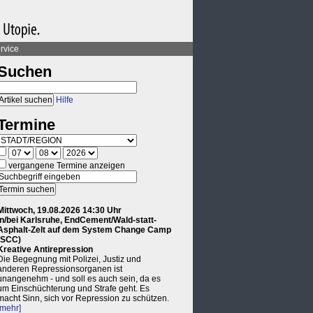
rvice
Suchen
Hilfe
Termine
vergangene Termine anzeigen
Mittwoch, 19.08.2026 14:30 Uhr
in/bei Karlsruhe, EndCement/Wald-statt-
Asphalt-Zelt auf dem System Change Camp
(SCC)
Kreative Antirepression
Die Begegnung mit Polizei, Justiz und
anderen Repressionsorganen ist
unangenehm - und soll es auch sein, da es
um Einschüchterung und Strafe geht. Es
macht Sinn, sich vor Repression zu schützen.
[mehr]