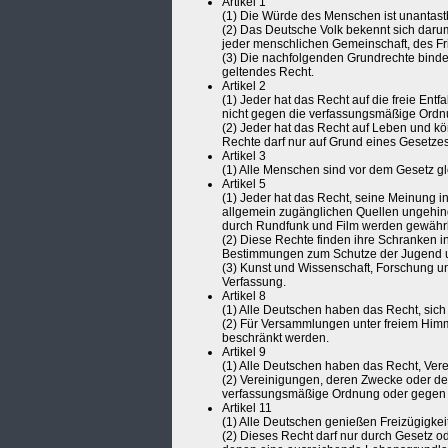
Artikel 1
(1) Die Würde des Menschen ist unantastba
(2) Das Deutsche Volk bekennt sich daru
jeder menschlichen Gemeinschaft, des Fri
(3) Die nachfolgenden Grundrechte bind
geltendes Recht.
Artikel 2
(1) Jeder hat das Recht auf die freie Entf
nicht gegen die verfassungsmäßige Ordnu
(2) Jeder hat das Recht auf Leben und körp
Rechte darf nur auf Grund eines Gesetzes
Artikel 3
(1) Alle Menschen sind vor dem Gesetz glei
Artikel 5
(1) Jeder hat das Recht, seine Meinung in 
allgemein zugänglichen Quellen ungehinder
durch Rundfunk und Film werden gewährleis
(2) Diese Rechte finden ihre Schranken i
Bestimmungen zum Schutze der Jugend un
(3) Kunst und Wissenschaft, Forschung und
Verfassung.
Artikel 8
(1) Alle Deutschen haben das Recht, sic
(2) Für Versammlungen unter freiem Him
beschränkt werden.
Artikel 9
(1) Alle Deutschen haben das Recht, Vere
(2) Vereinigungen, deren Zwecke oder der
verfassungsmäßige Ordnung oder gegen de
Artikel 11
(1) Alle Deutschen genießen Freizügigke
(2) Dieses Recht darf nur durch Gesetz o