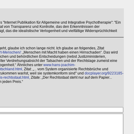
s "Internet Publikation für Allgemeine und Integrative Psychotherapie": "Ein
t von Transparenz und Kontrolle, das den Erkenntnissen der
das die idealistische Verlogenheit und vielfältige Widersprüchlichkeit
, glaube ich schon lange nicht. Ich glaube an folgendes, Zitat
t-Menschen/:
„Menschen mit Macht haben einen Hirnschaden“. Das wird
tlichen und behördlichen Entscheidungen (nebst Justizministerien,
llter Verdrehungsabsicht der Tatsachen und der Rechtslage zumeist eine
ogenheit.“ Ähnliches unter
www.hans-joachim-
tschland.html,
Zitat: „... vom System organisierte Rechtsbrüche und
zukommen war/ist, weil sie systemkonform sind" und
docplayer.org/9223185-
s-rechtsstaat.html,
Zitate: „Der Rechtsstaat steht nur auf dem Papier...
 jeden Preis.“