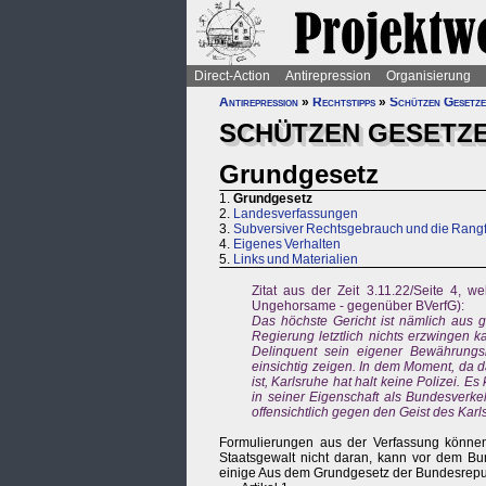
Direct-Action
Antirepression
Organisierung
Antirepression
»
Rechtstipps
»
Schützen Gesetz
SCHÜTZEN GESETZ
Grundgesetz
1.
Grundgesetz
2.
Landesverfassungen
3.
Subversiver Rechtsgebrauch und die Rang
4.
Eigenes Verhalten
5.
Links und Materialien
Zitat aus der Zeit 3.11.22/Seite 4, 
Ungehorsame - gegenüber BVerfG):
Das höchste Gericht ist nämlich aus 
Regierung letztlich nichts erzwingen k
Delinquent sein eigener Bewährungshe
einsichtig zeigen. In dem Moment, da d
ist, Karlsruhe hat halt keine Polizei. 
in seiner Eigenschaft als Bundesverke
offensichtlich gegen den Geist des Karls
Formulierungen aus der Verfassung können 
Staatsgewalt nicht daran, kann vor dem B
einige Aus dem Grundgesetz der Bundesrepu