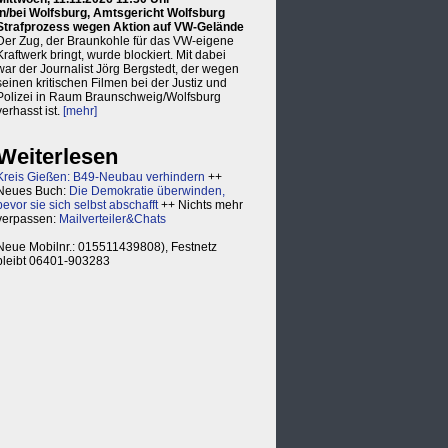
in/bei Wolfsburg, Amtsgericht Wolfsburg
Strafprozess wegen Aktion auf VW-Gelände
Der Zug, der Braunkohle für das VW-eigene
Kraftwerk bringt, wurde blockiert. Mit dabei
war der Journalist Jörg Bergstedt, der wegen
seinen kritischen Filmen bei der Justiz und
Polizei in Raum Braunschweig/Wolfsburg
verhasst ist.
[mehr]
Weiterlesen
Kreis Gießen: B49-Neubau verhindern
++
Neues Buch:
Die Demokratie überwinden,
bevor sie sich selbst abschafft
++ Nichts mehr
verpassen:
Mailverteiler&Chats
Neue Mobilnr.: 015511439808), Festnetz
bleibt 06401-903283