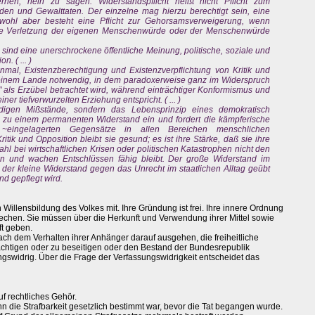
rnen, nein zu sagen. Widerstandspflicht heißt nicht Pflicht zum
nden und Gewalttaten. Der einzelne mag hierzu berechtigt sein, eine
, wohl aber besteht eine Pflicht zur Gehorsamsverweigerung, wenn
ne Verletzung der eigenen Menschenwürde oder der Menschenwürde
ind eine unerschrockene öffentliche Meinung, politische, soziale und
. ( ... )
inmal, Existenzberechtigung und Existenzverpflichtung von Kritik und
 einem Lande notwendig, in dem paradoxerweise ganz im Widerspruch
t" als Erzübel betrachtet wird, während einträchtiger Konformismus und
er tiefverwurzelten Erziehung entspricht. ( ... )
eidigen Mißstände, sondern das Lebensprinzip eines demokratisch
t zu einem permanenten Widerstand ein und fordert die kämpferische
~eingelagerten Gegensätze in allen Bereichen menschlichen
ik und Opposition bleibt sie gesund; es ist ihre Stärke, daß sie ihre
l bei wirtschaftlichen Krisen oder politischen Katastrophen nicht den
gen und wachen Entschlüssen fähig bleibt. Der große Widerstand im
 der kleine Widerstand gegen das Unrecht im staatlichen Alltag geübt
nd gepflegt wird.
n Willensbildung des Volkes mit. Ihre Gründung ist frei. Ihre innere Ordnung
chen. Sie müssen über die Herkunft und Verwendung ihrer Mittel sowie
ft geben.
nach dem Verhalten ihrer Anhänger darauf ausgehen, die freiheitliche
chtigen oder zu beseitigen oder den Bestand der Bundesrepublik
gswidrig. Über die Frage der Verfassungswidrigkeit entscheidet das
f rechtliches Gehör.
nn die Strafbarkeit gesetzlich bestimmt war, bevor die Tat begangen wurde.