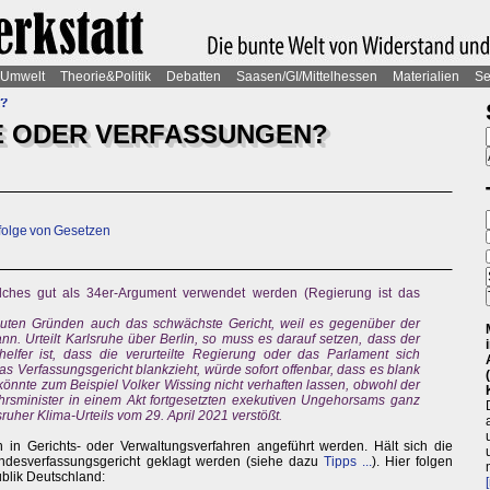
Umwelt
Theorie&Politik
Debatten
Saasen/GI/Mittelhessen
Materialien
Se
e?
E ODER VERFASSUNGEN?
folge von Gesetzen
welches gut als 34er-Argument verwendet werden (Regierung ist das
guten Gründen auch das schwächste Gericht, weil es gegenüber der
ann. Urteilt Karlsruhe über Berlin, so muss es darauf setzen, dass der
lfer ist, dass die verurteilte Regierung oder das Parlament sich
as Verfassungsgericht blankzieht, würde sofort offenbar, dass es blank
Es könnte zum Beispiel Volker Wissing nicht verhaften lassen, obwohl der
hrsminister in einem Akt fortgesetzten exekutiven Ungehorsams ganz
ruher Klima-Urteils vom 29. April 2021 verstößt.
in Gerichts- oder Verwaltungsverfahren angeführt werden. Hält sich die
undesverfassungsgericht geklagt werden (siehe dazu
Tipps ...
). Hier folgen
blik Deutschland: