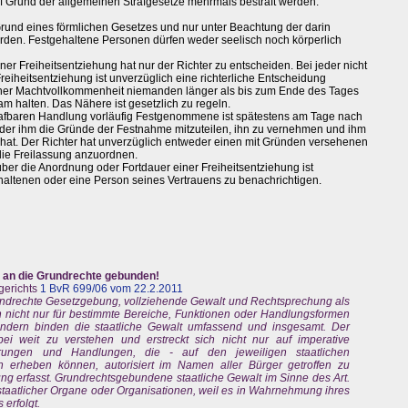
f Grund der allgemeinen Strafgesetze mehrmals bestraft werden.
 Grund eines förmlichen Gesetzes und nur unter Beachtung der darin
den. Festgehaltene Personen dürfen weder seelisch noch körperlich
ner Freiheitsentziehung hat nur der Richter zu entscheiden. Bei jeder nicht
eiheitsentziehung ist unverzüglich eine richterliche Entscheidung
gener Machtvollkommenheit niemanden länger als bis zum Ende des Tages
 halten. Das Nähere ist gesetzlich zu regeln.
rafbaren Handlung vorläufig Festgenommene ist spätestens am Tage nach
der ihm die Gründe der Festnahme mitzuteilen, ihn zu vernehmen und ihm
at. Der Richter hat unverzüglich entweder einen mit Gründen versehenen
 die Freilassung anzuordnen.
über die Anordnung oder Fortdauer einer Freiheitsentziehung ist
haltenen oder eine Person seines Vertrauens zu benachrichtigen.
ll an die Grundrechte gebunden!
gerichts
1 BvR 699/06 vom 22.2.2011
undrechte Gesetzgebung, vollziehende Gewalt und Rechtsprechung als
en nicht nur für bestimmte Bereiche, Funktionen oder Handlungsformen
ndern binden die staatliche Gewalt umfassend und insgesamt. Der
abei weit zu verstehen und erstreckt sich nicht nur auf imperative
ungen und Handlungen, die - auf den jeweiligen staatlichen
 erheben können, autorisiert im Namen aller Bürger getroffen zu
ng erfasst. Grundrechtsgebundene staatliche Gewalt im Sinne des Art.
staatlicher Organe oder Organisationen, weil es in Wahrnehmung ihres
erfolgt.