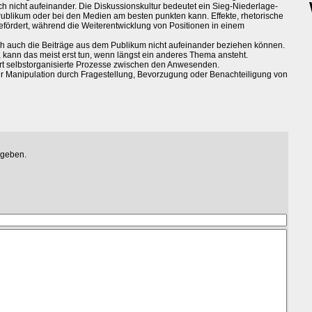
h nicht aufeinander. Die Diskussionskultur bedeutet ein Sieg-Niederlage-
Publikum oder bei den Medien am besten punkten kann. Effekte, rhetorische
efördert, während die Weiterentwicklung von Positionen in einem
 sich auch die Beiträge aus dem Publikum nicht aufeinander beziehen können.
 kann das meist erst tun, wenn längst ein anderes Thema ansteht.
rt selbstorganisierte Prozesse zwischen den Anwesenden.
r Manipulation durch Fragestellung, Bevorzugung oder Benachteiligung von
egeben.