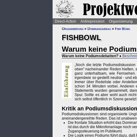
Direct-Action
Antirepression
Organisierung
Organisierung
»
Dominanzabbau
»
Fish Bowl
FISHBOWL
Warum keine Podium
Warum keine Podiumsdebatten?
●
Beschre
„Noch die letzte Podiumsdiskussion
oben“ nacheinander Reden hielten, s
ganz unterhaltsam, wie Fernsehen.
irgendwie so gestellt neutral - und
Immer über Redeliste oder Anstelle
schon 34 Minuten vorbei. Anderen e
Statements wurden gesammelt, dann 
Spur. Sollte es aber wohl auch nic
sich selbst öffentlich in Szene gesetz
Kritik an Podiumsdiskussio
Podiumsdiskussionen sind organisierte Ungl
aneinandergereihte Reden. Das ist unabwen
Die frontale Situation erhöht das Domina
ist das durch die Mikrofonanlage noch ver
Zugangssteuerung im Publikum)
Die Logik eines Podiums führt dazu, daß 