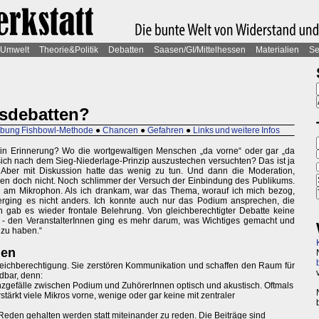
Umwelt
Theorie&Politik
Debatten
Saasen/GI/Mittelhessen
Materialien
Se
sdebatten?
ibung Fishbowl-Methode
●
Chancen
●
Gefahren
●
Links und weitere Infos
 in Erinnerung? Wo die wortgewaltigen Menschen „da vorne“ oder gar „da
ich nach dem Sieg-Niederlage-Prinzip auszustechen versuchten? Das ist ja
 Aber mit Diskussion hatte das wenig zu tun. Und dann die Moderation,
 eben doch nicht. Noch schlimmer der Versuch der Einbindung des Publikums.
n am Mikrophon. Als ich drankam, war das Thema, worauf ich mich bezog,
rging es nicht anders. Ich konnte auch nur das Podium ansprechen, die
gab es wieder frontale Belehrung. Von gleichberechtigter Debatte keine
ht - den VeranstalterInnen ging es mehr darum, was Wichtiges gemacht und
t zu haben.“
nen
eichberechtigung. Sie zerstören Kommunikation und schaffen den Raum für
dbar, denn:
nzgefälle zwischen Podium und ZuhörerInnen optisch und akustisch. Oftmals
stärkt viele Mikros vorne, wenige oder gar keine mit zentraler
Reden gehalten werden statt miteinander zu reden. Die Beiträge sind