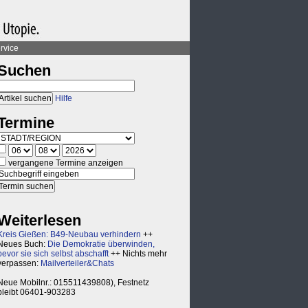
rvice
Suchen
Hilfe
Termine
vergangene Termine anzeigen
Weiterlesen
Kreis Gießen: B49-Neubau verhindern
++
Neues Buch:
Die Demokratie überwinden,
bevor sie sich selbst abschafft
++ Nichts mehr
verpassen:
Mailverteiler&Chats
Neue Mobilnr.: 015511439808), Festnetz
bleibt 06401-903283