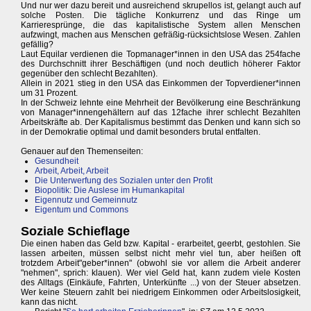
Und nur wer dazu bereit und ausreichend skrupellos ist, gelangt auch auf
solche Posten. Die tägliche Konkurrenz und das Ringe um
Karrieresprünge, die das kapitalistische System allen Menschen
aufzwingt, machen aus Menschen gefräßig-rücksichtslose Wesen. Zahlen
gefällig?
Laut Equilar verdienen die Topmanager*innen in den USA das 254fache
des Durchschnitt ihrer Beschäftigen (und noch deutlich höherer Faktor
gegenüber den schlecht Bezahlten).
Allein in 2021 stieg in den USA das Einkommen der Topverdiener*innen
um 31 Prozent.
In der Schweiz lehnte eine Mehrheit der Bevölkerung eine Beschränkung
von Manager*innengehältern auf das 12fache ihrer schlecht Bezahlten
Arbeitskräfte ab. Der Kapitalismus bestimmt das Denken und kann sich so
in der Demokratie optimal und damit besonders brutal entfalten.
Genauer auf den Themenseiten:
Gesundheit
Arbeit, Arbeit, Arbeit
Die Unterwerfung des Sozialen unter den Profit
Biopolitik: Die Auslese im Humankapital
Eigennutz und Gemeinnutz
Eigentum und Commons
Soziale Schieflage
Die einen haben das Geld bzw. Kapital - erarbeitet, geerbt, gestohlen. Sie
lassen arbeiten, müssen selbst nicht mehr viel tun, aber heißen oft
trotzdem Arbeit"geber*innen" (obwohl sie vor allem die Arbeit anderer
"nehmen", sprich: klauen). Wer viel Geld hat, kann zudem viele Kosten
des Alltags (Einkäufe, Fahrten, Unterkünfte ...) von der Steuer absetzen.
Wer keine Steuern zahlt bei niedrigem Einkommen oder Arbeitslosigkeit,
kann das nicht.