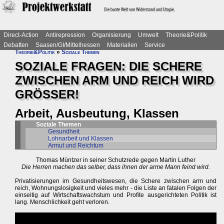
Direct-Action
Antirepression
Organisierung
Umwelt
Theorie&Politik
Debatten
Saasen/GI/Mittelhessen
Materialien
Service
Theorie&Politik
»
Soziale Themen
SOZIALE FRAGEN: DIE SCHERE
ZWISCHEN ARM UND REICH WIRD
GRÖSSER!
Arbeit, Ausbeutung, Klassen
Soziale Themen
Gesundheit
Lohnarbeit und Klassen
Armut und Reichtum
Thomas Müntzer in seiner Schutzrede gegen Martin Luther
Die Herren machen das selber, dass ihnen der arme Mann feind wird.
Privatisierungen im Gesundheitswesen, die Schere zwischen arm und
reich, Wohnungslosigkeit und vieles mehr - die Liste an fatalen Folgen der
einseitig auf Wirtschaftswachstum und Profite ausgerichteten Politik ist
lang. Menschlichkeit geht verloren.