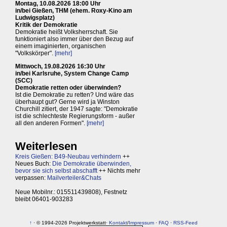
Montag, 10.08.2026 18:00 Uhr
in/bei Gießen, THM (ehem. Roxy-Kino am
Ludwigsplatz)
Kritik der Demokratie
Demokratie heißt Volksherrschaft. Sie
funktioniert also immer über den Bezug auf
einem imaginierten, organischen
"Volkskörper".
[mehr]
Mittwoch, 19.08.2026 16:30 Uhr
in/bei Karlsruhe, System Change Camp
(SCC)
Demokratie retten oder überwinden?
Ist die Demokratie zu retten? Und wäre das
überhaupt gut? Gerne wird ja Winston
Churchill zitiert, der 1947 sagte: "Demokratie
ist die schlechteste Regierungsform - außer
all den anderen Formen".
[mehr]
Weiterlesen
Kreis Gießen: B49-Neubau verhindern
++
Neues Buch:
Die Demokratie überwinden,
bevor sie sich selbst abschafft
++ Nichts mehr
verpassen:
Mailverteiler&Chats
Neue Mobilnr.: 015511439808), Festnetz
bleibt 06401-903283
↑
· © 1994-2026 Projektwerkstatt·
Kontakt
/
Impressum
·
FAQ
·
RSS-Feed