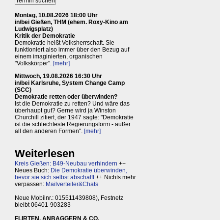
Montag, 10.08.2026 18:00 Uhr
in/bei Gießen, THM (ehem. Roxy-Kino am
Ludwigsplatz)
Kritik der Demokratie
Demokratie heißt Volksherrschaft. Sie
funktioniert also immer über den Bezug auf
einem imaginierten, organischen
"Volkskörper".
[mehr]
Mittwoch, 19.08.2026 16:30 Uhr
in/bei Karlsruhe, System Change Camp
(SCC)
Demokratie retten oder überwinden?
Ist die Demokratie zu retten? Und wäre das
überhaupt gut? Gerne wird ja Winston
Churchill zitiert, der 1947 sagte: "Demokratie
ist die schlechteste Regierungsform - außer
all den anderen Formen".
[mehr]
Weiterlesen
Kreis Gießen: B49-Neubau verhindern
++
Neues Buch:
Die Demokratie überwinden,
bevor sie sich selbst abschafft
++ Nichts mehr
verpassen:
Mailverteiler&Chats
Neue Mobilnr.: 015511439808), Festnetz
bleibt 06401-903283
FLIRTEN, ANBAGGERN & CO.