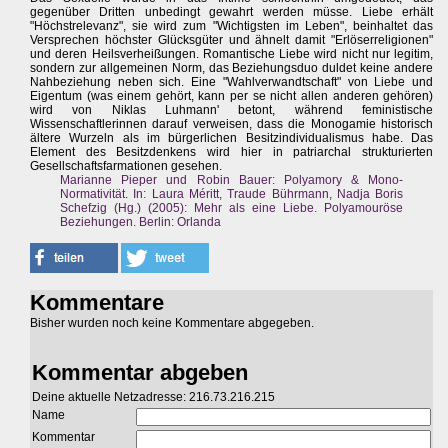
gegenüber Dritten unbedingt gewahrt werden müsse. Liebe erhält
"Höchstrelevanz", sie wird zum "Wichtigsten im Leben", beinhaltet das
Versprechen höchster Glücksgüter und ähnelt damit "Erlöserreligionen"
und deren Heilsverheißungen. Romantische Liebe wird nicht nur legitim,
sondern zur allgemeinen Norm, das Beziehungsduo duldet keine andere
Nahbeziehung neben sich. Eine "Wahlverwandtschaft" von Liebe und
Eigentum (was einem gehört, kann per se nicht allen anderen gehören)
wird von Niklas Luhmann' betont, während feministische
Wissenschaftlerinnen darauf verweisen, dass die Monogamie historisch
ältere Wurzeln als im bürgerlichen Besitzindividualismus habe. Das
Element des Besitzdenkens wird hier in patriarchal strukturierten
Gesellschaftsfarmationen gesehen.
Marianne Pieper und Robin Bauer: Polyamory & Mono-
Normativität. In: Laura Méritt, Traude Bührmann, Nadja Boris
Schefzig (Hg.) (2005): Mehr als eine Liebe. Polyamouröse
Beziehungen. Berlin: Orlanda
Kommentare
Bisher wurden noch keine Kommentare abgegeben.
Kommentar abgeben
Deine aktuelle Netzadresse: 216.73.216.215
Name
Kommentar