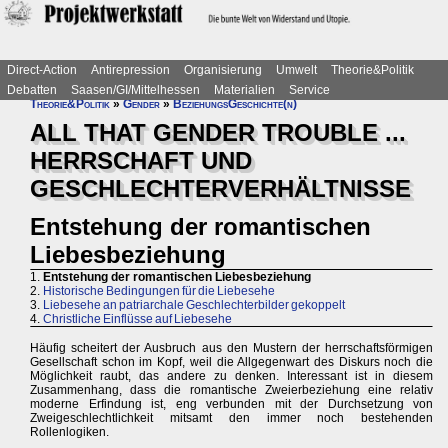
Direct-Action
Antirepression
Organisierung
Umwelt
Theorie&Politik
Debatten
Saasen/GI/Mittelhessen
Materialien
Service
Theorie&Politik
»
Gender
»
BeziehungsGeschichte(n)
ALL THAT GENDER TROUBLE ...
HERRSCHAFT UND
GESCHLECHTERVERHÄLTNISSE
Entstehung der romantischen
Liebesbeziehung
1.
Entstehung der romantischen Liebesbeziehung
2.
Historische Bedingungen für die Liebesehe
3.
Liebesehe an patriarchale Geschlechterbilder gekoppelt
4.
Christliche Einflüsse auf Liebesehe
Häufig scheitert der Ausbruch aus den Mustern der herrschaftsförmigen
Gesellschaft schon im Kopf, weil die Allgegenwart des Diskurs noch die
Möglichkeit raubt, das andere zu denken. Interessant ist in diesem
Zusammenhang, dass die romantische Zweierbeziehung eine relativ
moderne Erfindung ist, eng verbunden mit der Durchsetzung von
Zweigeschlechtlichkeit mitsamt den immer noch bestehenden
Rollenlogiken.