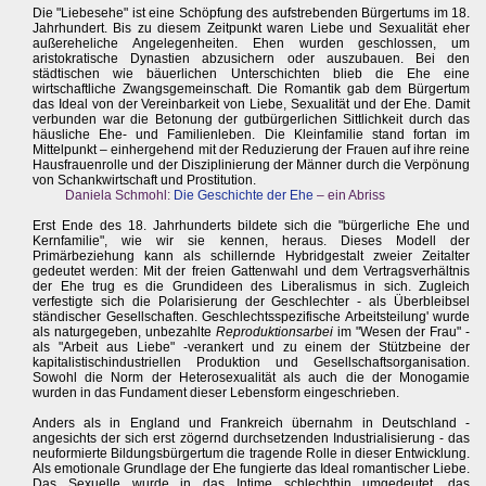
Die "Liebesehe" ist eine Schöpfung des aufstrebenden Bürgertums im 18.
Jahrhundert. Bis zu diesem Zeitpunkt waren Liebe und Sexualität eher
außereheliche Angelegenheiten. Ehen wurden geschlossen, um
aristokratische Dynastien abzusichern oder auszubauen. Bei den
städtischen wie bäuerlichen Unterschichten blieb die Ehe eine
wirtschaftliche Zwangsgemeinschaft. Die Romantik gab dem Bürgertum
das Ideal von der Vereinbarkeit von Liebe, Sexualität und der Ehe. Damit
verbunden war die Betonung der gutbürgerlichen Sittlichkeit durch das
häusliche Ehe- und Familienleben. Die Kleinfamilie stand fortan im
Mittelpunkt – einhergehend mit der Reduzierung der Frauen auf ihre reine
Hausfrauenrolle und der Disziplinierung der Männer durch die Verpönung
von Schankwirtschaft und Prostitution.
Daniela Schmohl:
Die Geschichte der Ehe
– ein Abriss
Erst Ende des 18. Jahrhunderts bildete sich die "bürgerliche Ehe und
Kernfamilie", wie wir sie kennen, heraus. Dieses Modell der
Primärbeziehung kann als schillernde Hybridgestalt zweier Zeitalter
gedeutet werden: Mit der freien Gattenwahl und dem Vertragsverhältnis
der Ehe trug es die Grundideen des Liberalismus in sich. Zugleich
verfestigte sich die Polarisierung der Geschlechter - als Überbleibsel
ständischer Gesellschaften. Geschlechtsspezifische Arbeitsteilung' wurde
als naturgegeben, unbezahlte
Reproduktionsarbei
im "Wesen der Frau" -
als "Arbeit aus Liebe" -verankert und zu einem der Stützbeine der
kapitalistischindustriellen Produktion und Gesellschaftsorganisation.
Sowohl die Norm der Heterosexualität als auch die der Monogamie
wurden in das Fundament dieser Lebensform eingeschrieben.
Anders als in England und Frankreich übernahm in Deutschland -
angesichts der sich erst zögernd durchsetzenden Industrialisierung - das
neuformierte Bildungsbürgertum die tragende Rolle in dieser Entwicklung.
Als emotionale Grundlage der Ehe fungierte das Ideal romantischer Liebe.
Das Sexuelle wurde in das Intime schlechthin umgedeutet, das