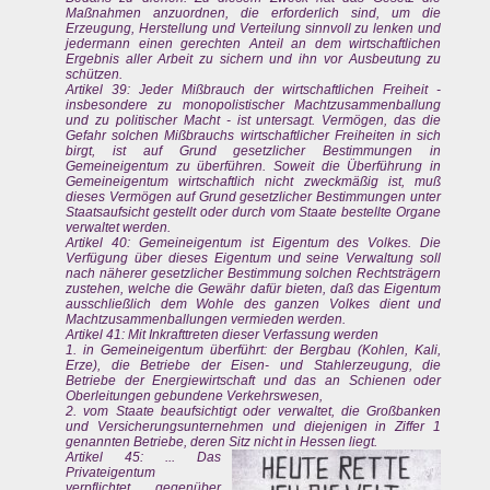
Maßnahmen anzuordnen, die erforderlich sind, um die
Erzeugung, Herstellung und Verteilung sinnvoll zu lenken und
jedermann einen gerechten Anteil an dem wirtschaftlichen
Ergebnis aller Arbeit zu sichern und ihn vor Ausbeutung zu
schützen.
Artikel 39: Jeder Mißbrauch der wirtschaftlichen Freiheit -
insbesondere zu monopolistischer Machtzusammenballung
und zu politischer Macht - ist untersagt. Vermögen, das die
Gefahr solchen Mißbrauchs wirtschaftlicher Freiheiten in sich
birgt, ist auf Grund gesetzlicher Bestimmungen in
Gemeineigentum zu überführen. Soweit die Überführung in
Gemeineigentum wirtschaftlich nicht zweckmäßig ist, muß
dieses Vermögen auf Grund gesetzlicher Bestimmungen unter
Staatsaufsicht gestellt oder durch vom Staate bestellte Organe
verwaltet werden.
Artikel 40: Gemeineigentum ist Eigentum des Volkes. Die
Verfügung über dieses Eigentum und seine Verwaltung soll
nach näherer gesetzlicher Bestimmung solchen Rechtsträgern
zustehen, welche die Gewähr dafür bieten, daß das Eigentum
ausschließlich dem Wohle des ganzen Volkes dient und
Machtzusammenballungen vermieden werden.
Artikel 41: Mit Inkrafttreten dieser Verfassung werden
1. in Gemeineigentum überführt: der Bergbau (Kohlen, Kali,
Erze), die Betriebe der Eisen- und Stahlerzeugung, die
Betriebe der Energiewirtschaft und das an Schienen oder
Oberleitungen gebundene Verkehrswesen,
2. vom Staate beaufsichtigt oder verwaltet, die Großbanken
und Versicherungsunternehmen und diejenigen in Ziffer 1
genannten Betriebe, deren Sitz nicht in Hessen liegt.
Artikel 45: ... Das
Privateigentum
verpflichtet gegenüber