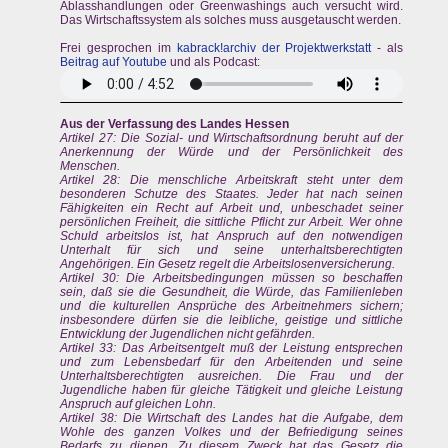
Ablasshandlungen oder Greenwashings auch versucht wird.
Das Wirtschaftssystem als solches muss ausgetauscht werden.
Frei gesprochen im
kabrack!archiv der Projektwerkstatt
- als
Beitrag auf Youtube
und als Podcast:
Aus der Verfassung des Landes Hessen
Artikel 27: Die Sozial- und Wirtschaftsordnung beruht auf der
Anerkennung der Würde und der Persönlichkeit des
Menschen.
Artikel 28: Die menschliche Arbeitskraft steht unter dem
besonderen Schutze des Staates. Jeder hat nach seinen
Fähigkeiten ein Recht auf Arbeit und, unbeschadet seiner
persönlichen Freiheit, die sittliche Pflicht zur Arbeit. Wer ohne
Schuld arbeitslos ist, hat Anspruch auf den notwendigen
Unterhalt für sich und seine unterhaltsberechtigten
Angehörigen. Ein Gesetz regelt die Arbeitslosenversicherung.
Artikel 30: Die Arbeitsbedingungen müssen so beschaffen
sein, daß sie die Gesundheit, die Würde, das Familienleben
und die kulturellen Ansprüche des Arbeitnehmers sichern;
insbesondere dürfen sie die leibliche, geistige und sittliche
Entwicklung der Jugendlichen nicht gefährden.
Artikel 33: Das Arbeitsentgelt muß der Leistung entsprechen
und zum Lebensbedarf für den Arbeitenden und seine
Unterhaltsberechtigten ausreichen. Die Frau und der
Jugendliche haben für gleiche Tätigkeit und gleiche Leistung
Anspruch auf gleichen Lohn.
Artikel 38: Die Wirtschaft des Landes hat die Aufgabe, dem
Wohle des ganzen Volkes und der Befriedigung seines
Bedarfs zu dienen. Zu diesem Zweck hat das Gesetz die