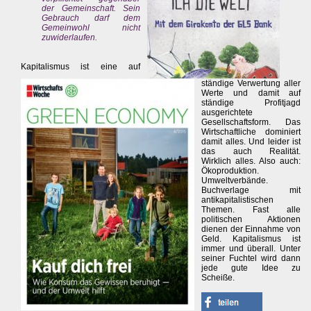
der Gemeinschaft. Sein
Gebrauch darf dem
Gemeinwohl nicht
zuwiderlaufen.
Kapitalismus ist eine auf
ständige Verwertung aller
Werte und damit auf
ständige Profitjagd
ausgerichtete
Gesellschaftsform. Das
Wirtschaftliche dominiert
damit alles. Und leider ist
das auch Realität.
Wirklich alles. Also auch:
Ökoproduktion.
Umweltverbände.
Buchverlage mit
antikapitalistischen
Themen. Fast alle
politischen Aktionen
dienen der Einnahme von
Geld. Kapitalismus ist
immer und überall. Unter
seiner Fuchtel wird dann
jede gute Idee zu
Scheiße.