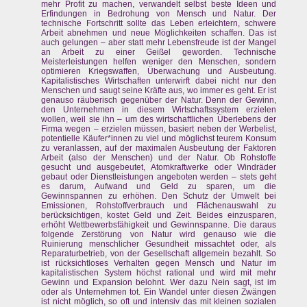
mehr Profit zu machen, verwandelt selbst beste Ideen und
Erfindungen in Bedrohung von Mensch und Natur. Der
technische Fortschritt sollte das Leben erleichtern, schwere
Arbeit abnehmen und neue Möglichkeiten schaffen. Das ist
auch gelungen – aber statt mehr Lebensfreude ist der Mangel
an Arbeit zu einer Geißel geworden. Technische
Meisterleistungen helfen weniger den Menschen, sondern
optimieren Kriegswaffen, Überwachung und Ausbeutung.
Kapitalistisches Wirtschaften unterwirft dabei nicht nur den
Menschen und saugt seine Kräfte aus, wo immer es geht. Er ist
genauso räuberisch gegenüber der Natur. Denn der Gewinn,
den Unternehmen in diesem Wirtschaftssystem erzielen
wollen, weil sie ihn – um des wirtschaftlichen Überlebens der
Firma wegen – erzielen müssen, basiert neben der Werbelist,
potentielle Käufer*innen zu viel und möglichst teurem Konsum
zu veranlassen, auf der maximalen Ausbeutung der Faktoren
Arbeit (also der Menschen) und der Natur. Ob Rohstoffe
gesucht und ausgebeutet, Atomkraftwerke oder Windräder
gebaut oder Dienstleistungen angeboten werden – stets geht
es darum, Aufwand und Geld zu sparen, um die
Gewinnspannen zu erhöhen. Den Schutz der Umwelt bei
Emissionen, Rohstoffverbrauch und Flächenauswahl zu
berücksichtigen, kostet Geld und Zeit. Beides einzusparen,
erhöht Wettbewerbsfähigkeit und Gewinnspanne. Die daraus
folgende Zerstörung von Natur wird genauso wie die
Ruinierung menschlicher Gesundheit missachtet oder, als
Reparaturbetrieb, von der Gesellschaft allgemein bezahlt. So
ist rücksichtloses Verhalten gegen Mensch und Natur im
kapitalistischen System höchst rational und wird mit mehr
Gewinn und Expansion belohnt. Wer dazu Nein sagt, ist im
oder als Unternehmen tot. Ein Wandel unter diesen Zwängen
ist nicht möglich, so oft und intensiv das mit kleinen sozialen