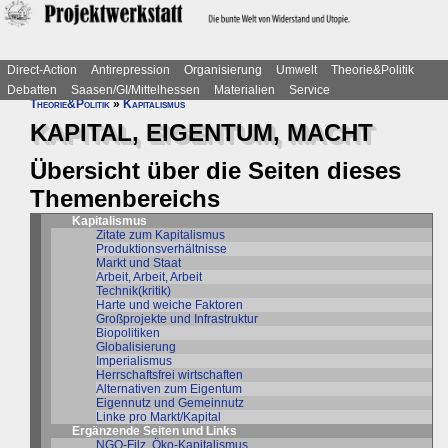
Direct-Action
Antirepression
Organisierung
Umwelt
Theorie&Politik
Debatten
Saasen/GI/Mittelhessen
Materialien
Service
Theorie&Politik
»
Kapitalismus
KAPITAL, EIGENTUM, MACHT
Übersicht über die Seiten dieses
Themenbereichs
Kapitalismus
Zitate zum Kapitalismus
Produktionsverhältnisse
Markt und Staat
Arbeit, Arbeit, Arbeit
Technik(kritik)
Harte und weiche Faktoren
Großprojekte und Infrastruktur
Biopolitiken
Globalisierung
Imperialismus
Herrschaftsfrei wirtschaften
Alternativen zum Eigentum
Eigennutz und Gemeinnutz
Linke pro Markt/Kapital
Ergänzende Seiten und Links
NGO-Filz, Öko-Kapitalismus