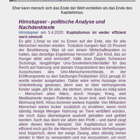
Eher kann mensch sich das Ende der Welt vorstellen als das Ende des
Kapitalismus.
Hirnstupser - politische Analyse und
Nachdenktexte
Hirnstupser
am 5.4.2020:
Kapitalismus ist weder effizient
noch sinnvoll
Es gibt 1,5mal so viel zu Essen auf der Erde, wie für alle
Menschen reichen würden. Trotzdem hungern fast 10 Prozent
der Bevölkerung. Was ist von einem Wirtschaftssystem zu
halten, das derartige Ergebnisse hervorruft? „Ein Kind, das an
Hunger stirbt, wird ermordet“, hätte Jean Ziegler, Schweizer
Soziologe, langjähriger Uno-Sonderberichterstatter für das
Recht auf Nahrung und damals Vizepräsident des beratenden
Ausschusses des Uno-Menschenrechtsrats, in der
Eröffnungsrede zu den Salzburger Festspielen 2011 gesagt. Er
wurde wieder ausgeladen. Dabei wäre seine Aussage eine
Untertreibung gewesen, denn was er über verhungernde
Kinder sagte, gilt für alle, die sterben, ohne dass es nötig wäre
– Menschen allen Alters, durch Hunger, Krieg, weil
Medikamente wegen Patenten zu teuer sind, weil ihnen eine
Wohnung fehlt. Hinzu kommen weitere Aspekte: Vier Milliarden
Menschen wären locker zusätzlich zu ernähren, wenn nicht
ständig riesige Mengen Nahrung an Tiere verfüttert würden,
die noch dazu überwiegend qualvoll gehalten und getötet
werden. Auch das dient vor allem den Profit – und damit zeigt
allein dieses kleine Beispiel: Der Kapitalismus ist weder
effizient noch gut für die Menschen. Selbst seine Verheißungen
sind trügerisch, denn der ewige Zwang, alles ständig immer
wieder in Wert zu verwandeln und nur einzusetzen, um noch