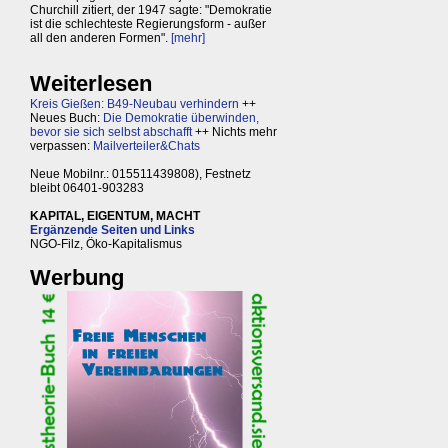
Churchill zitiert, der 1947 sagte: "Demokratie
ist die schlechteste Regierungsform - außer
all den anderen Formen".
[mehr]
Weiterlesen
Kreis Gießen: B49-Neubau verhindern
++
Neues Buch:
Die Demokratie überwinden,
bevor sie sich selbst abschafft
++ Nichts mehr
verpassen:
Mailverteiler&Chats
Neue Mobilnr.: 015511439808), Festnetz
bleibt 06401-903283
KAPITAL, EIGENTUM, MACHT
Ergänzende Seiten und Links
NGO-Filz, Öko-Kapitalismus
Werbung