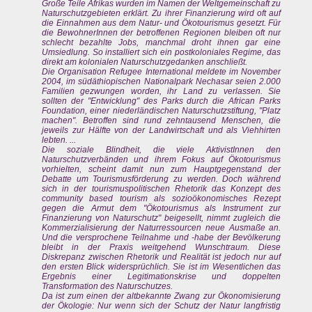
Große Teile Afrikas wurden im Namen der Weltgemeinschaft zu
Naturschutzgebieten erklärt. Zu ihrer Finanzierung wird oft auf
die Einnahmen aus dem Natur- und Ökotourismus gesetzt. Für
die BewohnerInnen der betroffenen Regionen bleiben oft nur
schlecht bezahlte Jobs, manchmal droht ihnen gar eine
Umsiedlung. So installiert sich ein postkoloniales Regime, das
direkt am kolonialen Naturschutzgedanken anschließt.
Die Organisation Refugee International meldete im November
2004, im südäthiopischen Nationalpark Nechasar seien 2.000
Familien gezwungen worden, ihr Land zu verlassen. Sie
sollten der "Entwicklung" des Parks durch die African Parks
Foundation, einer niederländischen Naturschutzstiftung, "Platz
machen". Betroffen sind rund zehntausend Menschen, die
jeweils zur Hälfte von der Landwirtschaft und als Viehhirten
lebten. ...
Die soziale Blindheit, die viele AktivistInnen den
Naturschutzverbänden und ihrem Fokus auf Ökotourismus
vorhielten, scheint damit nun zum Hauptgegenstand der
Debatte um Tourismusförderung zu werden. Doch während
sich in der tourismuspolitischen Rhetorik das Konzept des
community based tourism als sozioökonomisches Rezept
gegen die Armut dem "Ökotourismus als Instrument zur
Finanzierung von Naturschutz" beigesellt, nimmt zugleich die
Kommerzialisierung der Naturressourcen neue Ausmaße an.
Und die versprochene Teilnahme und -habe der Bevölkerung
bleibt in der Praxis weitgehend Wunschtraum. Diese
Diskrepanz zwischen Rhetorik und Realität ist jedoch nur auf
den ersten Blick widersprüchlich. Sie ist im Wesentlichen das
Ergebnis einer Legitimationskrise und doppelten
Transformation des Naturschutzes.
Da ist zum einen der altbekannte Zwang zur Ökonomisierung
der Ökologie: Nur wenn sich der Schutz der Natur langfristig