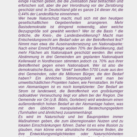
einige Flächen geben, die die Zivilisation zwar betrachten und
erforschen soll, aber die per Verordnung vor der Zerstörung
geschützt sind. In Deutschland gibt es ganze 14 dieser Art, die
0,44% der Landesfläche einnehmen.
Wer heute Naturschutz macht, muß sich mit den heutigen
gesellschaftlichen Gegebenheiten arrangieren. Mehr
Basisdemokratie ist dringend notwendig, aber welche
Bezugsgröße soll gewählt werden? Wer ist die Basis ² die
örtliche, die Kreis-, die Landesbevölkerung? Macht man
Entscheidungsrecht am Bedarf oder an der Betroffenheit fest?
Nimmt man etwa die Auseinandersetzung um Nationalparke:
Nach einer Emnid³Umfrage wollen 70% der Bevölkerung, daß
mehr Flächen als Nationalpark geschützt werden. Bei einer
Abstimmung in drei Gemeinden am geplanten Nationalpark
Kellerwald in Nordhessen stimmten jedoch ca. 70% aus ihrer
Betroffenheit gegen einen Nationalpark. Wer ist also die
demokratische Basis, die "direkt" betroffen 5700 Leute aus den
drei Gemeinden, oder die Millionen Bürger, die den Bedarf
haben? Ein ähnliches Stimmungsbild wird man bei
umweltschädlichen Projekten haben, wie Fernstraßen. Im Falle
von Atomanlagen ist es noch komplizierter. Der Bedarf an
Strom ist landesweit, die Betroffenheit von großräumiger
radioaktiver Verseuchung liegt vor allem bei der Region. Die
Gemeinde vor Ort (z.B. Biblis, Gorleben) wird wiederum einen
außerordentlich hohen Bedarf an der Atomanlage haben, was
mit den üblichen manipulativen Bestechungsgeldern
(Turnhallen und ähnliches) zusammenhängt.
Es wird im Naturschutz und bei Bauprojekten immer
Maßnahmen geben, die zum überregionalen Nutzen und zu
lokalen Einschränkungen führen. Daher ist es eine Illusion zu
glauben, man könne eine altruistische Kommune finden, die
ihre Entwicklungsmöglichkeiten oder Naturschönheiten