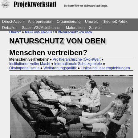
Direct-Action
Antirepression
Organisierung
Umwelt
Theorie&Politik
Debatten
Saasen/GI/Mittelhessen
Materialien
Service
Umwelt
»
NGO und Öko-Filz
»
Naturschutz von oben
NATURSCHUTZ VON OBEN
Menschen vertreiben?
Menschen vertreiben?
●
Pro hierarchische (Öko-)Welt
●
Institutionen voller Macht
●
Internationale Schutzgebiete
●
Ökoimperialismus
●
Weltordnungspolitik
●
Links und Leseempfehlungen