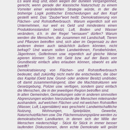
Es wäre klug und, eben wegen der dunklen Vergangenheit,
gerecht, wenn gerade der klassische Naturschutz zu einem
Vorreiter einer veränderten Strategie würde, in der die
bisherige Logik politischer Entscheidungen auf den Kopf
gestellt wird. Das "Zauber"wort heißt: Demokratisierung von
Flächen- und Rohstoffverbrauch. Warum eigentlich soll ein
Unternehmen, nur weil es Geld und mindestens einen
Produktionsstandort besitzt, Luft, Boden und Wasser
verändern, d.h. in der Regel "versauen" dürfen? Warum
werden die Menschen, die zusammen mit Landschaft, Tieren
und Pflanzen betroffen sind, sich aber im Gegensatz zu den
anderen dreien auch tatsächlich äußern könnten, nicht
befragt? Und warum sollen LandwirtInnen, Forstbehörden,
JägerInnen, GolferInnen usw. eigentlich auf gleiche Weise
agieren können: Sich mit Geld bzw. auf der Basis von
Grundbesitz einfach alles erlauben können, obwohl es alle
betrifft?
Demokratisierung von Flächen- und Rohstoffverbrauch
bedeutet, daß zukünftig nicht mehr die entscheiden, die über
das Kapital (Geld bzw. Grund- oder anderer Besitz) und/oder,
oft damit zusammenhängend, über die Machtstrukturen wie
Gesetzgebung, Polizei usw. verfügen, sondern ganz einfach
die Menschen, die in der jeweiligen Region betroffen sind.
In allen Gemeinden, Gemarkungen oder in anderen sinnvollen
Abgrenzungen würden hierzulande die Menschen miteinander
aushandeln, auf welchen Flächen und mit welchen Rohstoffen
(Wasser, Luft, Lagerstätten) was geschieht: Landwirtschaftliche
Nutzung, Wohnungen, Spielplätze, Gewerbe,
Naturschutzflächen usw. Die Flächennutzungspläne werden zu
demokratischen Landkarten, in denen sich der Wille der
Menschen niederschlägt - Stück für Stück in immer besser
laufenden Diskussionen, denn echte Demokratie will geübt