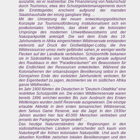
auszahle, sei er realisierbar. Die Finanzierung von Naturschutz
durch Tourismus, etwa des Schutzgebietsmanagements durch
die Eintrittsgelder, erscheint aufgrund der maroden
Staatshaushalte der einzig gangbare Weg. ...
Mit der Umsetzung der neuen entwicklungspolitischen
Konzepte zur Tourismusförderung institutionalisiert sich ein
postkoloniales Verhältnis, das direkt an die kolonialen
Ursprünge des modernen Umweltbewusstseins und der
Naturparkpolitik anknüpft. Die seit dem Ende des 19.
Jahrhunderts in Afrika eingerichteten Wildreservate entstanden
vielerorts auf Druck der Großwildjäger-Lobby, die ihre
Wildressourcen umso mehr gefährdet sahen, je weniger weiße
Flecken auf der Landkarte verblieben. Schützenhilfe bekamen
sie in Südostafrika von Naturforschern, die gerade aufgrund
des Raubbaus in den "Paradiesräumen" ein Bewusstsein für
die Endlichkeit der Ressourcen entwickelten. Während die
Kolonialherren der ortsansässigen Bevölkerung selbst in den
Dürrejahren Ende des vorletzten Jahrhunderts verboten, für
den Eigenbedarf zu jagen, dezimierten sie im südlichen Afrika
ganze Wildherden. ...
Im Jahr 1900 führten die Deutschen in "Deutsch-Ostafrika" eine
restriktive Schutzpolitik ein. Die ersten Wildtierreservate waren
bereits 1896 errichtet worden Bis zum Ausbruch des Ersten
Weltkrieges wurden zwölf Reservate ausgewiesen. Die einzige
erlaubte Aktivität in dem ersten tansanischen Wildreservat,
dem Selous Game Reserve, war die Jagd. In den 1930er
Jahren wurden hier fast 40.000 Menschen vertrieben und
jenseits der Parkgrenze "angesiedelt". ...
Das heutige Naturverständnis der Regierungen in den
südostafrikanischen Ländern unterscheidet sich kaum vom
Naturbegriff der frühen kolonialen Naturpolitik. Und auch die
aktuellen Konflikte zwischen lokalen Bevölkerungen und den