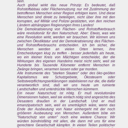
sein.
Auch global wirkt das neue Prinzip: Es bedeutet, daß
Rohstoffabbau oder Flächennutzung nur mit Zustimmung der
betroffenen Menschen einer Region erfolgen kann. Und diese
Menschen sind direkt zu beteiligen, nicht über ihre mit den
korrupten, auf Militär und Polizei gestützten, von den reichen
Ländern abhängigen Regierungen ihres Landes!
Die Demokratisierung von Flächen- und Rohstoffverbrauch
wäre revolutionär für den Naturschutz. Aber: Etwas, was wie
eine Revolution wirkt, werden wir brauchen. Wir können uns
zwischen Ökodiktatur und der Demokratisierung des Flächen-
und Rohstoffverbrauchs entscheiden. Ich bin sicher, die
Menschen werden an vielen Orten lernen, ihre
Entscheidungen klug zu treffen - besser jedenfalls als heute,
wo ein kleiner Kreis von Mächtigen entscheidet, der die
Wirkungen des eigenen Handelns meist nicht sieht, weil sie
Hunderte bis Tausende Kilometer entfernt Menschen in
Zwänge bringen, verarmen lassen oder gar morden.
Alle Instrumente des "starken Staates" oder des öko-geölten
Kapitalismus wie Schutzgebiete, Ökosteuern oder
Selbstverpflichtungserklärungen stabilisieren nur die, die dafür
verantwortlich sind, daß wir uns heute um ruinierte
Landschaften und unterdrückte Menschen kümmern.
Ein neuer Naturschutz ist nötig. Er muß revolutionäre
Dimensionen haben, weil sie einfach nötig sind angesichts des
Desasters draußen in der Landschaft. Und er muß
emanzipatorisch sein, weil es unerträglich wäre, wenn das
Ende der Ausbeutung von Natur einhergeht mit der noch
größeren Ausbeutung von Menschen. Außerdem böte ein
"Naturschutz von unten" noch eine weitere Chance: Wir
würden bündnisfähig mit allen, die dann mit uns für eine
gerechtere Gesellschaft kämpfen. In vielen Teilen politischer