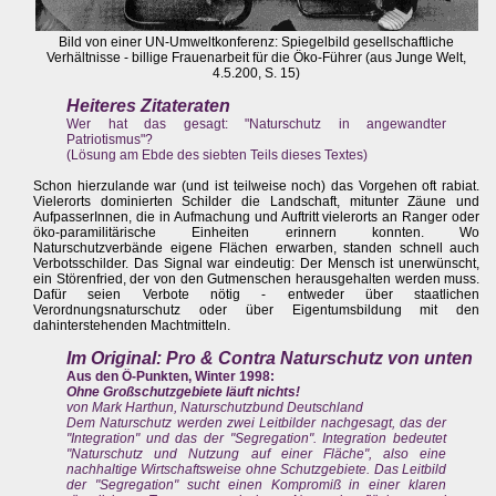
Bild von einer UN-Umweltkonferenz: Spiegelbild gesellschaftliche
Verhältnisse - billige Frauenarbeit für die Öko-Führer (aus Junge Welt,
4.5.200, S. 15)
Heiteres Zitateraten
Wer hat das gesagt: "Naturschutz in angewandter
Patriotismus"?
(Lösung am Ebde des siebten Teils dieses Textes)
Schon hierzulande war (und ist teilweise noch) das Vorgehen oft rabiat.
Vielerorts dominierten Schilder die Landschaft, mitunter Zäune und
AufpasserInnen, die in Aufmachung und Auftritt vielerorts an Ranger oder
öko-paramilitärische Einheiten erinnern konnten. Wo
Naturschutzverbände eigene Flächen erwarben, standen schnell auch
Verbotsschilder. Das Signal war eindeutig: Der Mensch ist unerwünscht,
ein Störenfried, der von den Gutmenschen herausgehalten werden muss.
Dafür seien Verbote nötig - entweder über staatlichen
Verordnungsnaturschutz oder über Eigentumsbildung mit den
dahinterstehenden Machtmitteln.
Im Original: Pro & Contra Naturschutz von unten
Aus den Ö-Punkten, Winter 1998:
Ohne Großschutzgebiete läuft nichts!
von Mark Harthun, Naturschutzbund Deutschland
Dem Naturschutz werden zwei Leitbilder nachgesagt, das der
"Integration" und das der "Segregation". Integration bedeutet
"Naturschutz und Nutzung auf einer Fläche", also eine
nachhaltige Wirtschaftsweise ohne Schutzgebiete. Das Leitbild
der "Segregation" sucht einen Kompromiß in einer klaren