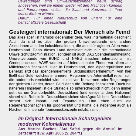
Bewegungen sind UmweltschützerInnen heute schräg
angesehen, weil sie immer wieder mit den Mächtigen kungeln
und Forderungen stellen, die Staat und Konzerne in ihrer
Macht fördern würden.
Darum: Für einen Naturschutz von unten! Für eine
herrschaftsfreie Gesellschaft!
Gesteigert international: Der Mensch als Feind
Das alles aber ist harmlos gegenüber dem, was international geschieht.
Auch da sind es aber die großen Umweltverbände und andere
AkteurInnen aus den Industrienationen, die autoritär agieren. Allen voran:
Deutschland. Denn dieses Land dominiert nicht nur die internationale
Umweltschutzadministration, sondern ist auch DAS Spendensammelland.
Umweltverbände wie BUND und NABU mischen international mit.
Greenpeace und WWF werden auf internationaler Ebene vor allem aus
Mitteleuropa finanziert. Hier, in Deutschland, den Alpenrepubliken und
Benelux sitzt das spendenorientierte BildungsbürgerInnentum. Von hier
fließt das Geld, welches in ärmeren Regionen die Artenvielfalt retten soll,
die andernorts vernichtet wird - meist von Konzernen oder Regierungen
der gleichen Länder, deren Geld dann die Rettung finanzieren. Doch bei
näherem Hinsehen ist die Strategie so unterschiedlich nicht, denn immer
geht es um Standortpolitik: Deutschland (und einige andere Nationen)
sichert sich Rohstoffe. Deutschland sichert sich Agrarflächen. Deutschland
sichert sich Import- und Exportrouten. Und eben auch die
Regenerationsflächen für Biodiversität und Klima, die nebenbei auch als
Flächen für imperiale Tourismuskonzepte nützlich sind.
Im Original: Internationale Schutzgebiete -
moderner Kolonialismus
Aus Martina Backes, "Auf Safari gegen die Armut" in:
Zeitschrift iz3w, April 2005 (S. 284 ff.)