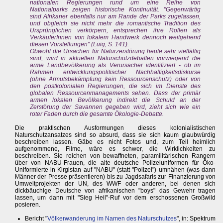
nationalen Regierungen rund um eine Reihe von
Nationalparks zeigen historische Kontinuität. "Gegenwärtig
sind Afrikaner ebenfalls nur am Rande der Parks zugelassen,
und obgleich sie nicht mehr die romantische Tradition des
Ursprünglichen verkörpern, entsprechen ihre Rollen als
VerkäuferInnen von lokalem Handwerk dennoch weitgehend
diesen Vorstellungen" (Luig, S. 141).
Obwohl die Ursachen für Naturzerstörung heute sehr vielfältig
sind, wird in aktuellen Naturschutzdebatten vorwiegend die
arme Landbevölkerung als Verursacher identifiziert - ob im
Rahmen entwicklungspolitischer Nachhaltigkeitsdiskurse
(ohne Armutsbekämpfung kein Ressourcenschutz) oder von
den postkolonialen Regierungen, die sich im Dienste des
globalen Ressourcenmanagements sehen. Dass der primär
armen lokalen Bevölkerung indirekt die Schuld an der
Zerstörung der Savannen gegeben wird, zieht sich wie ein
roter Faden durch die gesamte Ökologie-Debatte.
Die praktischen Ausformungen dieses kolonialistischen
Naturschutzansatzes sind so absurd, dass sie sich kaum glaubwürdig
beschreiben lassen. Gäbe es nicht Fotos und, zum Teil heimlich
aufgenommene, Filme, wäre es schwer, die Wirklichkeiten zu
beschreiben. Sie reichen von bewaffneten, paramilitärischen Rangern
über von NABU-Frauen, die alte deutsche Polizeiuniformen für Öko-
Uniformierte in Kirgistan auf "NABU" (statt "Polizei") umnähen (was dann
Männer der Presse präsentieren) bis zu Jagdsafaris zur Finanzierung von
Umweltprojekten der UN, des WWF oder anderen, bei denen sich
dickbäuchige Deutsche von afrikanischen "boys" das Gewehr tragen
lassen, um dann mit "Sieg Heil"-Ruf vor dem erschossenen Großwild
posieren.
Bericht "
Völkerwanderung im Namen des Naturschutzes
", in: Spektrum