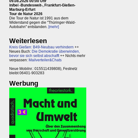
09.08.2026 00:00 Uhr
in/bei -Bundesweit-, Frankfurt-Gießen-
Marburg-Erfurt
Tour de Natur 2026
Die Tour de Natur ist 1991 aus dem
Widerstand gegen die "Thüringer-Wald-
Autobahn" entstanden.
[mehr]
Weiterlesen
Kreis Gießen: B49-Neubau verhindern
++
Neues Buch:
Die Demokratie überwinden,
bevor sie sich selbst abschafft
++ Nichts mehr
verpassen:
Mailverteiler&Chats
Neue Mobilnr.: 015511439808), Festnetz
bleibt 06401-903283
Werbung