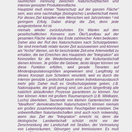
räumlichen Trennung zwischen Naturschutzflächen und
intensiv genutzter Produktionsfläche.
Hauptziel muß immer "Naturschutz auf der ganzen Fläche"
sein, was eine nachhaltige (biologische) Landwirtschaft meint.
Für dieses Ziel kämpfen viele Menschen seit Jahrzehnten ² mit
geringem Erfolg. Dabei drängt die Zeit, denn jede
ausgestorbene Art ist
niemals wieder zurückzuholen. Ein Warten auf den
gesellschaftlichen Konsens zum Öko³Landbau auf der
gesamten Fläche würde das Ende zahlreicher Arten bedeuten.
Daher also der Ruf des Naturschutzes nach Schutzgebieten.
Sie sind innerhalb relativ kurzer Zeit auszuweisen und können
als "Arche" dienen, um für beschränkte Zeit eine Artenvielfalt zu
erhalten, die bei Erreichen des Hauptziels der "Integration" als
Keimzellen für die Wiederbesiedlung der Kulturlandschaft
dienen können. Je größer die Gebiete, desto länger können sie
diese Funktion erfüllen, weil gerade Tierarten auf
Mindestpopulationsgrößen angewiesen sind. Langfristig ist
dieses Konzept zum Scheitern verurteilt, weil es durch die
intensiv genutzte Landschaft kaum einen Individuenaustausch
mehr gibt. Daher muß es Großschutzgebiete geben, z.B.
Nationalparke, die groß genug sind, um auch längerfirstig alle
natürlich ablaufenden Prozesse garantieren zu können. Nur
hier können Arten mit großem Raumanspruch (z.B. Wildkatze,
Luchs) überleben. Tausende von kleinen Gartenteichen (die
"Idealform" demokratischen Naturschutzes?) können niemals
ein großes zusammenhängendes Feuchtgebiet ersetzen. Die
unbeeinflußten Naturlandschaften sind auch noch notwendig,
wenn das Ziel der "Integration" erreicht ist, denn die
ökologische Landwirtschaft schützt nicht vor der
Zerschneidung der Landschaft mit Straßen, der Verinselung
von Lebensräumen, Störungen und Immissionen. Es muß