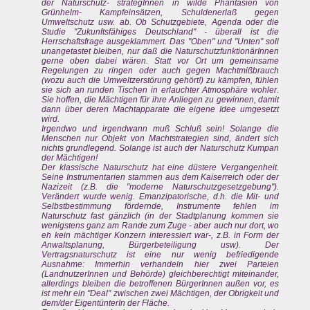
der Naturschutz- strategInnen in wilde Phantasien von
Grünhelm- Kampfeinsätzen, Schuldenerlaß gegen
Umweltschutz usw. ab. Ob Schutzgebiete, Agenda oder die
Studie "Zukunftsfähiges Deutschland" - überall ist die
Herrschaftsfrage ausgeklammert. Das "Oben" und "Unten" soll
unangetastet bleiben, nur daß die NaturschutzfunktionärInnen
gerne oben dabei wären. Statt vor Ort um gemeinsame
Regelungen zu ringen oder auch gegen Machtmißbrauch
(wozu auch die Umweltzerstörung gehört!) zu kämpfen, fühlen
sie sich an runden Tischen in erlauchter Atmosphäre wohler.
Sie hoffen, die Mächtigen für ihre Anliegen zu gewinnen, damit
dann über deren Machtapparate die eigene Idee umgesetzt
wird.
Irgendwo und irgendwann muß Schluß sein! Solange die
Menschen nur Objekt von Machtstrategien sind, ändert sich
nichts grundlegend. Solange ist auch der Naturschutz Kumpan
der Mächtigen!
Der klassische Naturschutz hat eine düstere Vergangenheit.
Seine Instrumentarien stammen aus dem Kaiserreich oder der
Nazizeit (z.B. die "moderne Naturschutzgesetzgebung").
Verändert wurde wenig. Emanzipatorische, d.h. die Mit- und
Selbstbestimmung fördernde, Instrumente fehlen im
Naturschutz fast gänzlich (in der Stadtplanung kommen sie
wenigstens ganz am Rande zum Zuge - aber auch nur dort, wo
eh kein mächtiger Konzern interessiert war-, z.B. in Form der
Anwaltsplanung, Bürgerbeteiligung usw). Der
Vertragsnaturschutz ist eine nur wenig befriedigende
Ausnahme: Immerhin verhandeln hier zwei Parteien
(LandnutzerInnen und Behörde) gleichberechtigt miteinander,
allerdings bleiben die betroffenen BürgerInnen außen vor, es
ist mehr ein "Deal" zwischen zwei Mächtigen, der Obrigkeit und
dem/der EigentünterIn der Fläche.