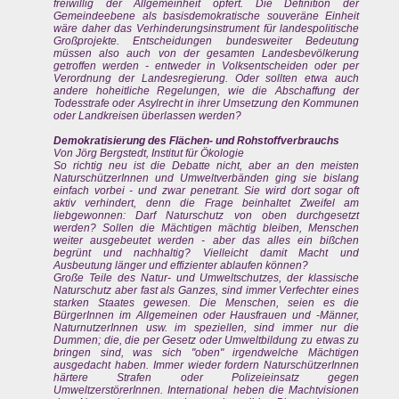
freiwillig der Allgemeinheit opfert. Die Definition der
Gemeindeebene als basisdemokratische souveräne Einheit
wäre daher das Verhinderungsinstrument für landespolitische
Großprojekte. Entscheidungen bundesweiter Bedeutung
müssen also auch von der gesamten Landesbevölkerung
getroffen werden - entweder in Volksentscheiden oder per
Verordnung der Landesregierung. Oder sollten etwa auch
andere hoheitliche Regelungen, wie die Abschaffung der
Todesstrafe oder Asylrecht in ihrer Umsetzung den Kommunen
oder Landkreisen überlassen werden?
Demokratisierung des Flächen- und Rohstoffverbrauchs
Von Jörg Bergstedt, Institut für Ökologie
So richtig neu ist die Debatte nicht, aber an den meisten
NaturschützerInnen und Umweltverbänden ging sie bislang
einfach vorbei - und zwar penetrant. Sie wird dort sogar oft
aktiv verhindert, denn die Frage beinhaltet Zweifel am
liebgewonnen: Darf Naturschutz von oben durchgesetzt
werden? Sollen die Mächtigen mächtig bleiben, Menschen
weiter ausgebeutet werden - aber das alles ein bißchen
begrünt und nachhaltig? Vielleicht damit Macht und
Ausbeutung länger und effizienter ablaufen können?
Große Teile des Natur- und Umweltschutzes, der klassische
Naturschutz aber fast als Ganzes, sind immer Verfechter eines
starken Staates gewesen. Die Menschen, seien es die
BürgerInnen im Allgemeinen oder Hausfrauen und -Männer,
NaturnutzerInnen usw. im speziellen, sind immer nur die
Dummen; die, die per Gesetz oder Umweltbildung zu etwas zu
bringen sind, was sich "oben" irgendwelche Mächtigen
ausgedacht haben. Immer wieder fordern NaturschützerInnen
härtere Strafen oder Polizeieinsatz gegen
UmweltzerstörerInnen. International heben die Machtvisionen