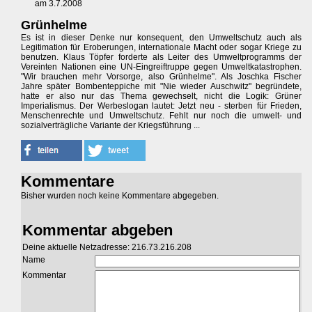
am 3.7.2008
Grünhelme
Es ist in dieser Denke nur konsequent, den Umweltschutz auch als
Legitimation für Eroberungen, internationale Macht oder sogar Kriege zu
benutzen. Klaus Töpfer forderte als Leiter des Umweltprogramms der
Vereinten Nationen eine UN-Eingreiftruppe gegen Umweltkatastrophen.
"Wir brauchen mehr Vorsorge, also Grünhelme". Als Joschka Fischer
Jahre später Bombenteppiche mit "Nie wieder Auschwitz" begründete,
hatte er also nur das Thema gewechselt, nicht die Logik: Grüner
Imperialismus. Der Werbeslogan lautet: Jetzt neu - sterben für Frieden,
Menschenrechte und Umweltschutz. Fehlt nur noch die umwelt- und
sozialverträgliche Variante der Kriegsführung ...
Kommentare
Bisher wurden noch keine Kommentare abgegeben.
Kommentar abgeben
Deine aktuelle Netzadresse: 216.73.216.208
Name
Kommentar